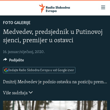
Dostupni
linkovi
Pređite
FOTO GALERIJE
na
VIJESTI
Medvedev, predsjednik u Putinovoj
glavni
BOSNA I HERCEGOVINA
sadržaj
sjenci, premijer u ostavci
SLUŠAJTE
SRBIJA
Pređite
na
16. januar/siječanj, 2020.
KOSOVO
glavnu
YouTube Music
Podijelite
CRNA GORA
navigaciju
Pređite
VIZUELNO
Dodajte Radio Slobodna Evropa u vaš Google izvor
Spotify
na
PODCASTI
VIDEO
pretragu
Dmitrij Medvedev je podnio ostavku na poziciju premijera Rusije 15. januara, ubrzo nakon što je predsjednik Vladimir Putin najavio široke izmjene ustava tokom svog godišnjeg obraćanja u govoru “stanje nacije”. Medvedev je takođe bio predsjednik Rusije, ali opšteprihvaćeno mišljenje bilo je da je on dio “vladajućeg tandema” sa Putinom.
RAT U UKRAJINI
FOTOGALERIJE
YouTube
Više sadržaja
KINA NA BALKANU
INFOGRAFIKE
Pratite
RSE PRIČE IZ SVIJETA