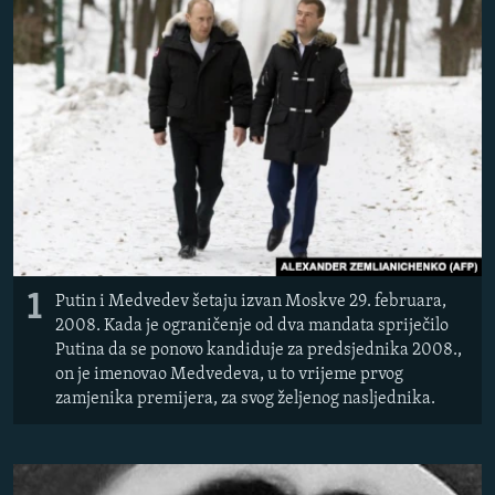
ISPRIČAJ MI
DNEVNO@RSE
SPECIJALI RSE
VIŠE OD NASLOVA
PRATITE NAS
GENOCID U SREBRENICI
POPLAVE I KLIZIŠTA U BIH 2024.
TV LIBERTY
Sve RFE/RL stranice
1
POST SCRIPTUM
Putin i Medvedev šetaju izvan Moskve 29. februara,
2008. Kada je ograničenje od dva mandata spriječilo
MOJA EVROPA
Putina da se ponovo kandiduje za predsjednika 2008.,
on je imenovao Medvedeva, u to vrijeme prvog
TRI DECENIJE OD RATA U BIH
zamjenika premijera, za svog željenog nasljednika.
SVE KARTE DEJTONA
NASTANAK I RASPAD JUGOSLAVIJE