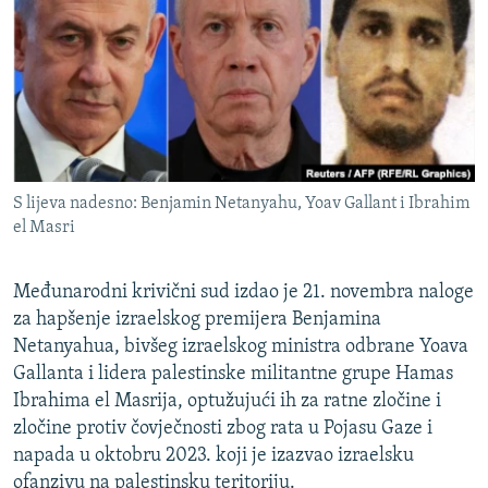
ISPRIČAJ MI
DNEVNO@RSE
SPECIJALI RSE
VIŠE OD NASLOVA
PRATITE NAS
GENOCID U SREBRENICI
S lijeva nadesno: Benjamin Netanyahu, Yoav Gallant i Ibrahim
POPLAVE I KLIZIŠTA U BIH 2024.
el Masri
TV LIBERTY
Sve RFE/RL stranice
Međunarodni krivični sud izdao je 21. novembra naloge
POST SCRIPTUM
za hapšenje izraelskog premijera Benjamina
MOJA EVROPA
Netanyahua, bivšeg izraelskog ministra odbrane Yoava
Gallanta i lidera palestinske militantne grupe Hamas
TRI DECENIJE OD RATA U BIH
Ibrahima el Masrija, optužujući ih za ratne zločine i
SVE KARTE DEJTONA
zločine protiv čovječnosti zbog rata u Pojasu Gaze i
NASTANAK I RASPAD JUGOSLAVIJE
napada u oktobru 2023. koji je izazvao izraelsku
ofanzivu na palestinsku teritoriju.