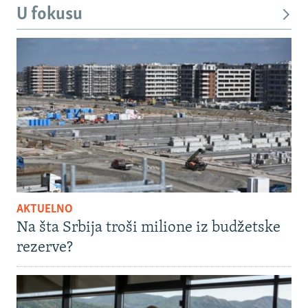
U fokusu
AKTUELNO
Na šta Srbija troši milione iz budžetske
rezerve?