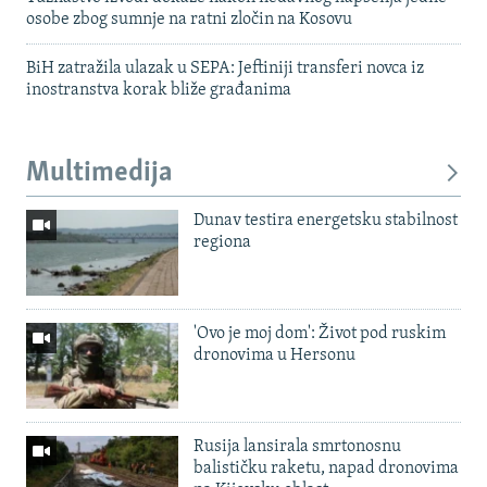
osobe zbog sumnje na ratni zločin na Kosovu
BiH zatražila ulazak u SEPA: Jeftiniji transferi novca iz
inostranstva korak bliže građanima
Multimedija
Dunav testira energetsku stabilnost
regiona
'Ovo je moj dom': Život pod ruskim
dronovima u Hersonu
Rusija lansirala smrtonosnu
balističku raketu, napad dronovima