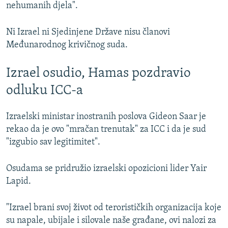
nehumanih djela".
Ni Izrael ni Sjedinjene Države nisu članovi
Međunarodnog krivičnog suda.
Izrael osudio, Hamas pozdravio
odluku ICC-a
Izraelski ministar inostranih poslova Gideon Saar je
rekao da je ovo "mračan trenutak" za ICC i da je sud
"izgubio sav legitimitet".
Osudama se pridružio izraelski opozicioni lider Yair
Lapid.
"Izrael brani svoj život od terorističkih organizacija koje
su napale, ubijale i silovale naše građane, ovi nalozi za