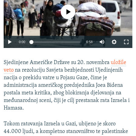
No media source currently available
Auto
0:00
0:58
240p
Sjedinjene Američke Države su 20. novembra
360p
uložile
veto
na rezoluciju Savjeta bezbjednosti Ujedinjenih
Auto
240p
360p
480p
480p
nacija o prekidu vatre u Pojasu Gaze, čime je
720p
administracija američkog predsjednika Joea Bidena
720p
1080p
postala meta kritika, zbog blokiranja djelovanja na
1080p
međunarodnoj sceni, čiji je cilj prestanak rata Izraela i
Hamasa.
Tokom ratovanja Izraela u Gazi, ubijeno je skoro
44.000 ljudi, a kompletno stanovništvo te palestinske