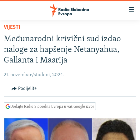
Dostupni
linkovi
Pređite
VIJESTI
na
VIJESTI
Međunarodni krivični sud izdao
glavni
BOSNA I HERCEGOVINA
sadržaj
naloge za hapšenje Netanyahua,
SRBIJA
Pređite
Gallanta i Masrija
na
KOSOVO
glavnu
21. novembar/studeni, 2024.
CRNA GORA
navigaciju
Pređite
Podijelite
VIZUELNO
na
PODCASTI
VIDEO
pretragu
Dodajte Radio Slobodna Evropa u vaš Google izvor
RAT U UKRAJINI
FOTOGALERIJE
KINA NA BALKANU
INFOGRAFIKE
RSE PRIČE IZ SVIJETA