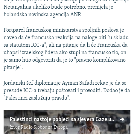
Netanyahua ukoliko bude potrebno, prenijela je
holandska novinska agencija ANP.
Portparol francuskog ministarstva spoljnih poslova je
naveo da će francuska reakcija na naloge biti "u skladu
sa statutom ICC-a", ali na pitanje da li će Francuska da
uhapsi izraelskog lidera ako stupi na francusko tlo, on
je samo htio odgovoriti da je to "pravno komplikovano
pitanje".
Jordanski šef diplomatije Ayman Safadi rekao je da se
presude ICC-a trebaju poštovati i provoditi. Dodao je da
"Palestinci zaslužuju pravdu".
Palestinci nastoje pobjeći sa sjevera Gaze usred novih borbi
Izvor
Radio Slobodna Evropa