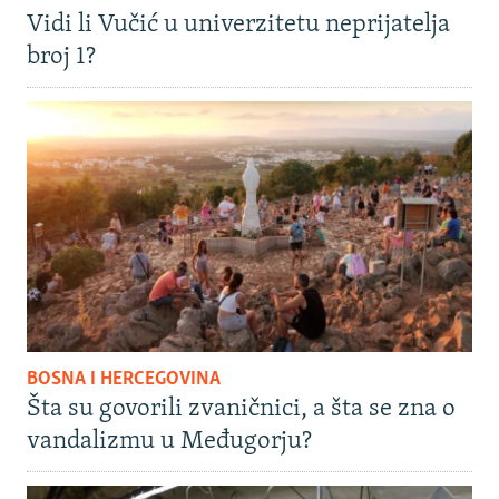
Vidi li Vučić u univerzitetu neprijatelja
broj 1?
BOSNA I HERCEGOVINA
Šta su govorili zvaničnici, a šta se zna o
vandalizmu u Međugorju?