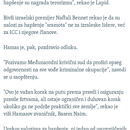
hapšenje su nagrada terorizmu", rekao je Lapid.
Bivši izraelski premijer Naftali Bennet rekao je da su
nalozi za hapšenje "sramota" ne za izraleske lidere, već
za ICC i njegove članove.
Hamas je, pak, pozdravio odluku.
"Pozivamo Međunarodni krivični sud da proširi opseg
odgovornosti na sve vođe kriminalne okupacije", navodi
se u saopštenju.
"Ovo je važan korak na putu prema pravdi i osiguranju
pravde žrtvama, ali ostaje ograničen i duhovan korak
ukoliko ga ne podrže praktički sve zemlje", rekao je
viši Hamasov zvaničnik, Basem Naim.
Uprkos nalozima za hapšenje, ni jedan od osumnjičenih