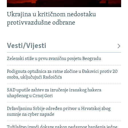
Ukrajina u kritičnom nedostaku
protivvazdušne odbrane
Vesti/Vijesti
Zelenski stiže u prvu zvaničnu posjetu Beogradu
Podignuta optužnica za ratne zločine u Đakovici protiv 20
osoba, uključujući Radoičića
SAD uputile zahtev za izručenje iranskog hakera
uhapšenog u Crnoj Gori
Državljaninu Srbije određen pritvor u Hrvatskoj zbog
sumnje na cyber napade
Tužilaštvo izvodi dokaze nakon nedavnog hapšenja jedne