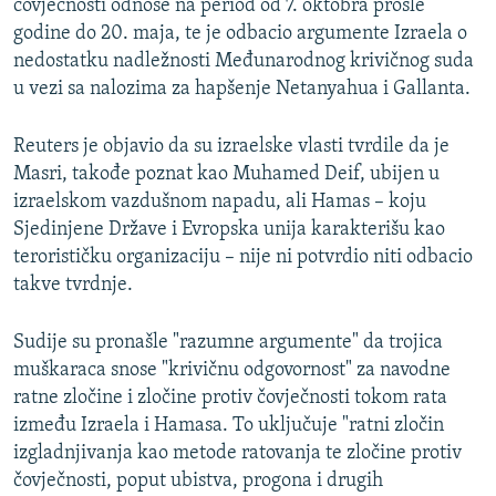
čovječnosti odnose na period od 7. oktobra prošle
godine do 20. maja, te je odbacio argumente Izraela o
nedostatku nadležnosti Međunarodnog krivičnog suda
u vezi sa nalozima za hapšenje Netanyahua i Gallanta.
Reuters je objavio da su izraelske vlasti tvrdile da je
Masri, takođe poznat kao Muhamed Deif, ubijen u
izraelskom vazdušnom napadu, ali Hamas – koju
Sjedinjene Države i Evropska unija karakterišu kao
terorističku organizaciju – nije ni potvrdio niti odbacio
takve tvrdnje.
Sudije su pronašle "razumne argumente" da trojica
muškaraca snose "krivičnu odgovornost" za navodne
ratne zločine i zločine protiv čovječnosti tokom rata
između Izraela i Hamasa. To uključuje "ratni zločin
izgladnjivanja kao metode ratovanja te zločine protiv
čovječnosti, poput ubistva, progona i drugih