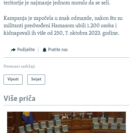
teritorije je najmanje jednom moralo da se seli.
Kampanja je započela u znak odmazde, nakon što su
militanti predvođeni Hamasom ubili 1.200 osoba i
kidnapovali ih više od 250, 7. oktobra 2023. godine.
Podijelite
Pratite nas
Povezani sadržaji
Vijesti
Svijet
Više priča