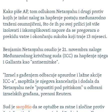
Kako piše AP, tom odlukom Netanyahu i drugi protiv
kojih je izdat nalog za hapšenje postaju međunarodno
traženi osumnjičeni, što će ih po svoj prilici još više
izolovati i iskomplikovati napore da se pregovara o
prekidu vatre i okončanju sukoba koji traje 13 mjeseci.
Benjamin Netanyahu osudio je 21. novembra naloge
Međunarodnog krivičnog suda (ICC) za hapšenje njega
i Gallanta kao "antisemitske".
"Izrael s gađenjem odbacuje apsurdne i lažne akcije
ICC-a", saopštila je njegova kancelarija i dodala da
Netanyahu neće "popustiti pod pritiskom" u odbrani
izraelskih građana, prenosi Reuters.
Sud je
saopštio
da se optužbe za ratne i zločine protiv