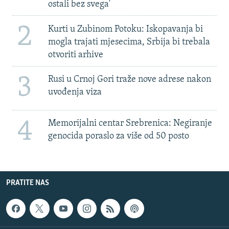
ostali bez svega'
2
Kurti u Zubinom Potoku: Iskopavanja bi
mogla trajati mjesecima, Srbija bi trebala
otvoriti arhive
3
Rusi u Crnoj Gori traže nove adrese nakon
uvođenja viza
4
Memorijalni centar Srebrenica: Negiranje
genocida poraslo za više od 50 posto
PRATITE NAS