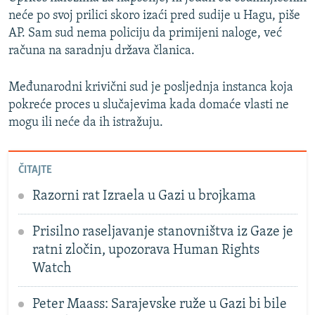
neće po svoj prilici skoro izaći pred sudije u Hagu, piše
AP. Sam sud nema policiju da primijeni naloge, već
računa na saradnju država članica.
Međunarodni krivični sud je posljednja instanca koja
pokreće proces u slučajevima kada domaće vlasti ne
mogu ili neće da ih istražuju.
ČITAJTE
Razorni rat Izraela u Gazi u brojkama
Prisilno raseljavanje stanovništva iz Gaze je
ratni zločin, upozorava Human Rights
Watch
Peter Maass: Sarajevske ruže u Gazi bi bile