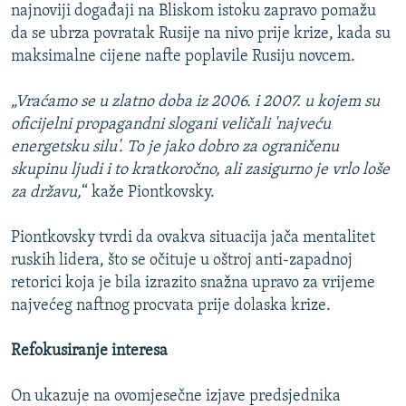
najnoviji događaji na Bliskom istoku zapravo pomažu
da se ubrza povratak Rusije na nivo prije krize, kada su
maksimalne cijene nafte poplavile Rusiju novcem.
„Vraćamo se u zlatno doba iz 2006. i 2007. u kojem su
oficijelni propagandni slogani veličali 'najveću
energetsku silu'. To je jako dobro za ograničenu
skupinu ljudi i to kratkoročno, ali zasigurno je vrlo loše
za državu,
“ kaže Piontkovsky.
Piontkovsky tvrdi da ovakva situacija jača mentalitet
ruskih lidera, što se očituje u oštroj anti-zapadnoj
retorici koja je bila izrazito snažna upravo za vrijeme
najvećeg naftnog procvata prije dolaska krize.
Refokusiranje interesa
On ukazuje na ovomjesečne izjave predsjednika