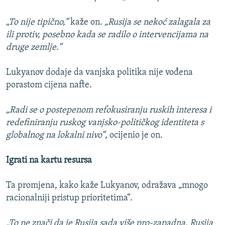
„To nije tipično,“
kaže on.
„Rusija se nekoć zalagala za
ili protiv, posebno kada se radilo o intervencijama na
druge zemlje.“
Lukyanov dodaje da vanjska politika nije vođena
porastom cijena nafte.
„Radi se o postepenom refokusiranju ruskih interesa i
redefiniranju ruskog vanjsko-političkog identiteta s
globalnog na lokalni nivo“
, ocijenio je on.
Igrati na kartu resursa
Ta promjena, kako kaže Lukyanov, odražava „mnogo
racionalniji pristup prioritetima“.
„To ne znači da je Rusija sada više pro-zapadna. Rusija