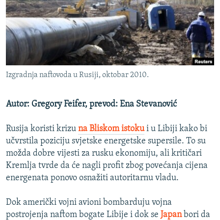
ISPRIČAJ MI
DNEVNO@RSE
SPECIJALI RSE
VIŠE OD NASLOVA
PRATITE NAS
Izgradnja naftovoda u Rusiji, oktobar 2010.
GENOCID U SREBRENICI
POPLAVE I KLIZIŠTA U BIH 2024.
Autor: Gregory Feifer, prevod: Ena Stevanović
TV LIBERTY
Sve RFE/RL stranice
Rusija koristi krizu
na Bliskom istoku
i u Libiji kako bi
POST SCRIPTUM
učvrstila poziciju svjetske energetske supersile. To su
MOJA EVROPA
možda dobre vijesti za rusku ekonomiju, ali kritičari
Kremlja tvrde da će nagli profit zbog povećanja cijena
TRI DECENIJE OD RATA U BIH
energenata ponovo osnažiti autoritarnu vladu.
SVE KARTE DEJTONA
Dok američki vojni avioni bombarduju vojna
NASTANAK I RASPAD JUGOSLAVIJE
postrojenja naftom bogate Libije i dok se
Japan
bori da