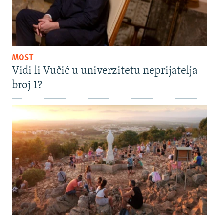
MOST
Vidi li Vučić u univerzitetu neprijatelja
broj 1?