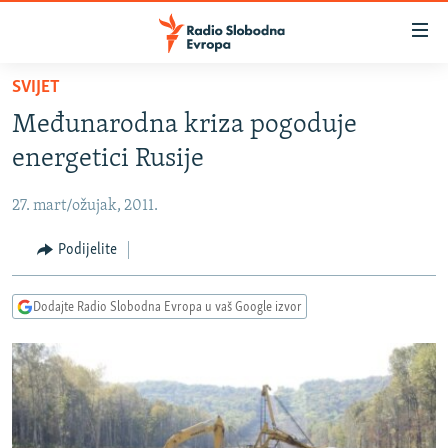
Dostupni
linkovi
Pređite
SVIJET
na
VIJESTI
Međunarodna kriza pogoduje
glavni
BOSNA I HERCEGOVINA
sadržaj
energetici Rusije
SRBIJA
Pređite
na
27. mart/ožujak, 2011.
KOSOVO
glavnu
CRNA GORA
Podijelite
navigaciju
Pređite
VIZUELNO
na
Dodajte Radio Slobodna Evropa u vaš Google izvor
PODCASTI
VIDEO
pretragu
RAT U UKRAJINI
FOTOGALERIJE
KINA NA BALKANU
INFOGRAFIKE
RSE PRIČE IZ SVIJETA