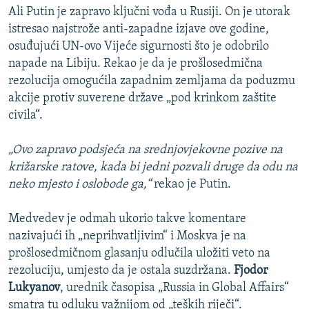
Ali Putin je zapravo ključni vođa u Rusiji. On je utorak
istresao najstrože anti-zapadne izjave ove godine,
osuđujući UN-ovo Vijeće sigurnosti što je odobrilo
napade na Libiju. Rekao je da je prošlosedmična
rezolucija omogućila zapadnim zemljama da poduzmu
akcije protiv suverene države „pod krinkom zaštite
civila“.
„Ovo zapravo podsjeća na srednjovjekovne pozive na
križarske ratove, kada bi jedni pozvali druge da odu na
neko mjesto i oslobode ga,“
rekao je Putin.
Medvedev je odmah ukorio takve komentare
nazivajući ih „neprihvatljivim“ i Moskva je na
prošlosedmičnom glasanju odlučila uložiti veto na
rezoluciju, umjesto da je ostala suzdržana.
Fjodor
Lukyanov
, urednik časopisa „Russia in Global Affairs“
smatra tu odluku važnijom od „teških riječi“.