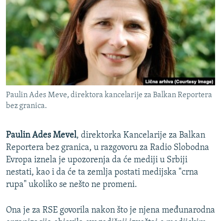
ISPRIČAJ MI
DNEVNO@RSE
SPECIJALI RSE
VIŠE OD NASLOVA
PRATITE NAS
GENOCID U SREBRENICI
Paulin Ades Meve, direktora kancelarije za Balkan Reportera
POPLAVE I KLIZIŠTA U BIH 2024.
bez granica.
TV LIBERTY
Sve RFE/RL stranice
POST SCRIPTUM
Paulin Ades Mevel
, direktorka Kancelarije za Balkan
Reportera bez granica, u razgovoru za Radio Slobodna
MOJA EVROPA
Evropa iznela je upozorenja da će mediji u Srbiji
TRI DECENIJE OD RATA U BIH
nestati, kao i da će ta zemlja postati medijska "crna
rupa" ukoliko se nešto ne promeni.
SVE KARTE DEJTONA
NASTANAK I RASPAD JUGOSLAVIJE
Ona je za RSE govorila nakon što je njena međunarodna