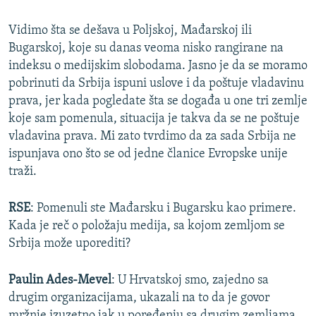
Vidimo šta se dešava u Poljskoj, Mađarskoj ili
Bugarskoj, koje su danas veoma nisko rangirane na
indeksu o medijskim slobodama. Jasno je da se moramo
pobrinuti da Srbija ispuni uslove i da poštuje vladavinu
prava, jer kada pogledate šta se događa u one tri zemlje
koje sam pomenula, situacija je takva da se ne poštuje
vladavina prava. Mi zato tvrdimo da za sada Srbija ne
ispunjava ono što se od jedne članice Evropske unije
traži.
RSE
: Pomenuli ste Mađarsku i Bugarsku kao primere.
Kada je reč o položaju medija, sa kojom zemljom se
Srbija može uporediti?
Paulin Ades-Mevel
: U Hrvatskoj smo, zajedno sa
drugim organizacijama, ukazali na to da je govor
mržnje izuzetno jak u poređenju sa drugim zemljama.