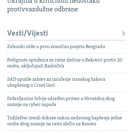
Ukrajina u kritičnom nedostaku
protivvazdušne odbrane
Vesti/Vijesti
Zelenski stiže u prvu zvaničnu posjetu Beogradu
Podignuta optužnica za ratne zločine u Đakovici protiv 20
osoba, uključujući Radoičića
SAD uputile zahtev za izručenje iranskog hakera
uhapšenog u Crnoj Gori
Državljaninu Srbije određen pritvor u Hrvatskoj zbog
sumnje na cyber napade
Tužilaštvo izvodi dokaze nakon nedavnog hapšenja jedne
osobe zbog sumnje na ratni zločin na Kosovu