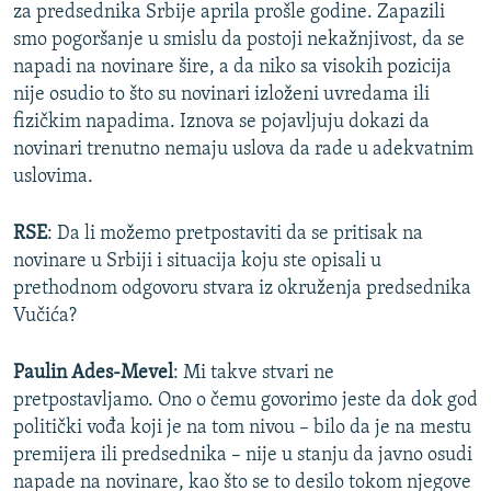
za predsednika Srbije aprila prošle godine. Zapazili
smo pogoršanje u smislu da postoji nekažnjivost, da se
napadi na novinare šire, a da niko sa visokih pozicija
nije osudio to što su novinari izloženi uvredama ili
fizičkim napadima. Iznova se pojavljuju dokazi da
novinari trenutno nemaju uslova da rade u adekvatnim
uslovima.
RSE
: Da li možemo pretpostaviti da se pritisak na
novinare u Srbiji i situacija koju ste opisali u
prethodnom odgovoru stvara iz okruženja predsednika
Vučića?
Paulin Ades-Mevel
: Mi takve stvari ne
pretpostavljamo. Ono o čemu govorimo jeste da dok god
politički vođa koji je na tom nivou – bilo da je na mestu
premijera ili predsednika – nije u stanju da javno osudi
napade na novinare, kao što se to desilo tokom njegove