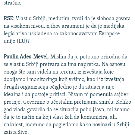
strašno.
RSE
: Vlast u Srbiji, međutim, tvrdi da je sloboda govora
na visokom nivou. njihov argument je da je medijska
legislativa usklađena sa zakonodavstvom Evropske
unije (EU)?
Paulin Ades-Mevel
: Mislim da je potpuno prirodno da
se vlast u Srbiji pretvara da ima napretka. Na osnovu
onoga što sam videla na terenu, iz izveštaja koje
dobijamo i monitoringa koji vršimo, kao i iz izveštaja
drugih organizacija očigledno je da situacija nije
idealna i da postoje pritisci. Nisam ni pomenula sajber
pretnje. Govorimo o učestalim pretnjama smrću. Koliko
god vlada govorila da se situacija poboljšava, mi znamo
da je to način na koji vlast želi da komunicira, ali,
nažalost, moramo da pogledamo kako novinari u Srbiji
zaista žive.