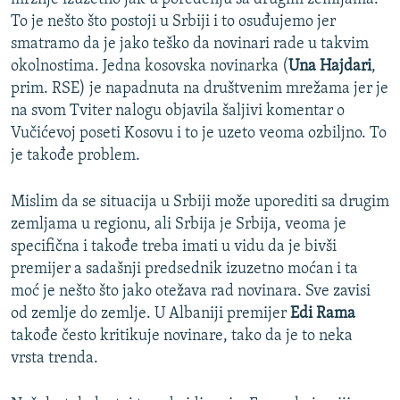
To je nešto što postoji u Srbiji i to osuđujemo jer
smatramo da je jako teško da novinari rade u takvim
okolnostima. Jedna kosovska novinarka (
Una Hajdari
,
prim. RSE) je napadnuta na društvenim mrežama jer je
na svom Tviter nalogu objavila šaljivi komentar o
Vučićevoj poseti Kosovu i to je uzeto veoma ozbiljno. To
je takođe problem.
Mislim da se situacija u Srbiji može uporediti sa drugim
zemljama u regionu, ali Srbija je Srbija, veoma je
specifična i takođe treba imati u vidu da je bivši
premijer a sadašnji predsednik izuzetno moćan i ta
moć je nešto što jako otežava rad novinara. Sve zavisi
od zemlje do zemlje. U Albaniji premijer
Edi Rama
takođe često kritikuje novinare, tako da je to neka
vrsta trenda.