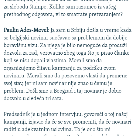
za slobodu štampe. Koliko sam razumeo iz vašeg
prethodnog odgovora, vi to smatrate pretvaranjem?
Paulin Ades-Mevel
: Ja sam u Srbiju došla u vreme kada
se belgijski novinar suočavao sa problemom da dobije
boravišnu vizu. Za njega je bilo nemoguće da produži
dozvolu za rad, verovatno zbog toga što je pisao članke
koji se nisu dopali vlastima. Morali smo da
organizujemo čitavu kampanju za podršku ovom
novinaru. Morali smo da pozovemo vlasti da promene
svoj stav, jer ni sam novinar nije znao u čemu je
problem. Došli smo u Beograd i taj novinar je dobio
dozvolu u sledeća tri sata.
Predsednik je u jednom intervjuu, govoreći o toj našoj
kampanji, izjavio da će se sve promeniti, da će novinari
raditi u adekvatnim uslovima. To je ono što mi