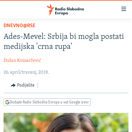
Dostupni
linkovi
Pređite
DNEVNO@RSE
na
VIJESTI
Ades-Mevel: Srbija bi mogla postati
glavni
BOSNA I HERCEGOVINA
sadržaj
medijska 'crna rupa'
SRBIJA
Pređite
na
Dušan Komarčević
KOSOVO
glavnu
26. april/travanj, 2018.
CRNA GORA
navigaciju
Pređite
VIZUELNO
Podijelite
na
PODCASTI
VIDEO
pretragu
Dodajte Radio Slobodna Evropa u vaš Google izvor
RAT U UKRAJINI
FOTOGALERIJE
KINA NA BALKANU
INFOGRAFIKE
RSE PRIČE IZ SVIJETA