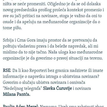
ništa se neće promeniti. Očigledno je da se od dolaska
novog predsednika prošlog proleća kontekst promenio i
sve su jači pritisci na novinare, stoga je važno da oni to
osude i da apeluju na međunarodne organizacije da o
tome pišu.
Srbija i Crna Gora imaju prostor da se pretvaraju da
poštuju vladavinu prava i da beleže napredak, ali mi
mislimo da to nije tačno. Naša uloga kao međunarodne
organizacije je da govorimo o pravoj situaciji na terenu.
RSE
: Da li kao Reporteri bez granica nadzirete ili imate
informacije o napretku istraga o ubistvima novinara?
Govorim o slučaju ubistva novinara i osnivača
"Nedeljnog telegrafa"
Slavka Ćuruvije
i novinara
Milana Pantća.