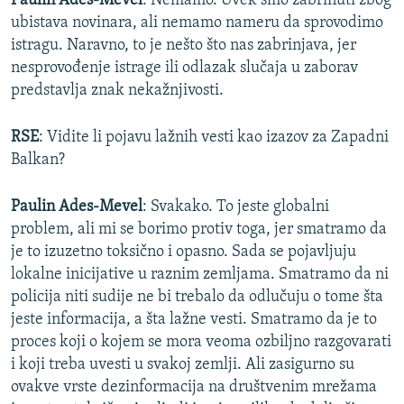
Paulin Ades-Mevel
: Nemamo. Uvek smo zabrinuti zbog
ubistava novinara, ali nemamo nameru da sprovodimo
istragu. Naravno, to je nešto što nas zabrinjava, jer
nesprovođenje istrage ili odlazak slučaja u zaborav
predstavlja znak nekažnjivosti.
RSE
: Vidite li pojavu lažnih vesti kao izazov za Zapadni
Balkan?
Paulin Ades-Mevel
: Svakako. To jeste globalni
problem, ali mi se borimo protiv toga, jer smatramo da
je to izuzetno toksično i opasno. Sada se pojavljuju
lokalne inicijative u raznim zemljama. Smatramo da ni
policija niti sudije ne bi trebalo da odlučuju o tome šta
jeste informacija, a šta lažne vesti. Smatramo da je to
proces koji o kojem se mora veoma ozbiljno razgovarati
i koji treba uvesti u svakoj zemlji. Ali zasigurno su
ovakve vrste dezinformacija na društvenim mrežama