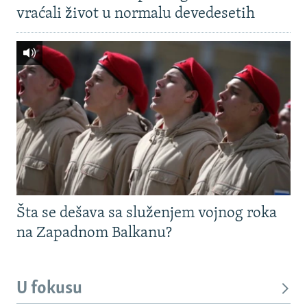
vraćali život u normalu devedesetih
Šta se dešava sa služenjem vojnog roka
na Zapadnom Balkanu?
U fokusu