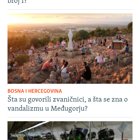
broj 1?
BOSNA I HERCEGOVINA
Šta su govorili zvaničnici, a šta se zna o
vandalizmu u Međugorju?