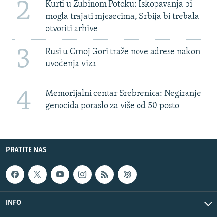
2
Kurti u Zubinom Potoku: Iskopavanja bi
mogla trajati mjesecima, Srbija bi trebala
otvoriti arhive
3
Rusi u Crnoj Gori traže nove adrese nakon
uvođenja viza
4
Memorijalni centar Srebrenica: Negiranje
genocida poraslo za više od 50 posto
PRATITE NAS
INFO