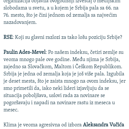
organizacija objavila ovogodišnji izveštaj o medijskim
slobodama u svetu, a u kojem je Srbija pala sa 66. na
76. mesto, što je čini jednom od zemalja sa najvećim
nazadovanjem.
RSE
: Koji su glavni razlozi za tako lošu poziciju Srbije?
Paulin Ades-Mevel
: Po našem indeksu, četiri zemlje su
veoma mnogo pale ove godine. Među njima je Srbija,
zajedno sa Slovačkom, Maltom i Češkom Republikom.
Srbija je jedna od zemalja koja je još više pala. Izgubila
je deset mesta, što je zaista mnogo na ovom indeksu, jer
smo primetili da, iako neki lideri izjavljuju da se
situacija poboljšava, uslovi rada za novinare se
pogoršavaju i napadi na novinare rastu iz meseca u
mesec.
Klima je veoma agresivna od izbora
Aleksandra Vučića