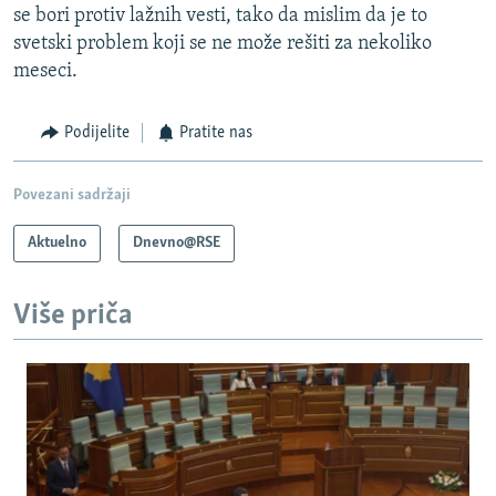
se bori protiv lažnih vesti, tako da mislim da je to
svetski problem koji se ne može rešiti za nekoliko
meseci.
Podijelite
Pratite nas
Povezani sadržaji
Aktuelno
Dnevno@RSE
Više priča