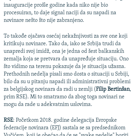
inauguracije prošle godine kada niko nije bio
procesuiran, to daje signal naciji da su napadi na
novinare nešto što nije zabranjeno.
To takođe ojačava osećaj nekažnjivosti za sve one koji
kritikuju novinare. Tako da, iako se Srbija trudi da
unapredi svoj imidž, ona je jedna od šest balkanskih
zemalja koja se pretvara da unapređuje situaciju. Ono
što vidimo na terenu pokazuje da je situacija užasna.
Prethodnih nedelja pisali smo dosta o situaciji u Srbiji,
bilo da su u pitanju napadi ili administrativni problemi
za belgijskog novinara da radi u zemlji (
Filip Bertinšan
,
prim RSE). Mi to smatramo da zbog toga novinari ne
mogu da rade u adekvatnim uslovima.
RSE
: Početkom 2018. godine delegacija Evropske
federacije novinara (EFJ) sastala se sa predsednikom
Vučićem, koji je obećao da će se "svake nedelje" boriti