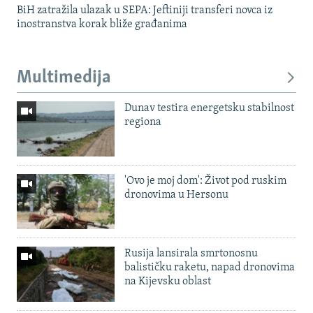
BiH zatražila ulazak u SEPA: Jeftiniji transferi novca iz
inostranstva korak bliže građanima
Multimedija
Dunav testira energetsku stabilnost
regiona
'Ovo je moj dom': Život pod ruskim
dronovima u Hersonu
Rusija lansirala smrtonosnu
balističku raketu, napad dronovima
na Kijevsku oblast