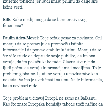
izuzetno toksične jer ljudi imaju priliku da dalje šire
lažne vesti.
RSE
: Kako mediji mogu da se bore protiv ovog
fenomena?
Paulin Ades-Mevel
: To je težak posao za novinare. Oni
moraju da se postaraju da promovišu istinite
informacije i da ponovo etabliraju istinu. Moraju da se
što više trude da dopru do svoje publike, da im ona
veruje, da im pokažu kako rade. Glavna stvar je da
ljudi počnu da veruju informacijama i medijima. To je
problem globalno. Ljudi ne veruju u novinarstvo kao
nekada. Važno je uvek imati na umu šta je informacija,
kako novinari rade.
To je problem u čitavoj Evropi, ne samo na Balkanu.
Kao što znate Evropska komisija takođe traži načine da