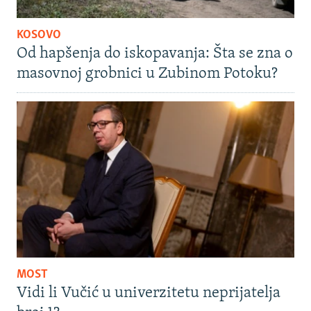
KOSOVO
Od hapšenja do iskopavanja: Šta se zna o
masovnoj grobnici u Zubinom Potoku?
MOST
Vidi li Vučić u univerzitetu neprijatelja