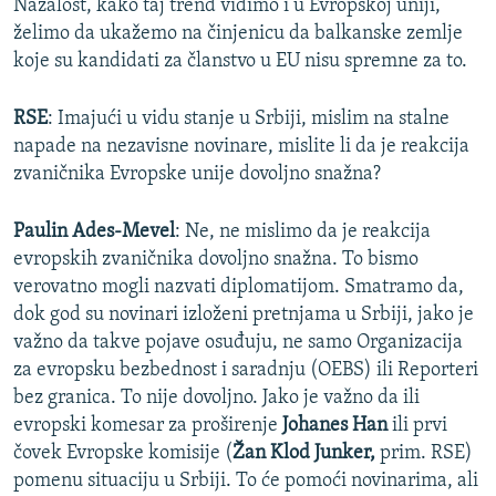
Nažalost, kako taj trend vidimo i u Evropskoj uniji,
želimo da ukažemo na činjenicu da balkanske zemlje
koje su kandidati za članstvo u EU nisu spremne za to.
RSE
: Imajući u vidu stanje u Srbiji, mislim na stalne
napade na nezavisne novinare, mislite li da je reakcija
zvaničnika Evropske unije dovoljno snažna?
Paulin Ades-Mevel
: Ne, ne mislimo da je reakcija
evropskih zvaničnika dovoljno snažna. To bismo
verovatno mogli nazvati diplomatijom. Smatramo da,
dok god su novinari izloženi pretnjama u Srbiji, jako je
važno da takve pojave osuđuju, ne samo Organizacija
za evropsku bezbednost i saradnju (OEBS) ili Reporteri
bez granica. To nije dovoljno. Jako je važno da ili
evropski komesar za proširenje
Johanes Han
ili prvi
čovek Evropske komisije (
Žan Klod Junker,
prim. RSE)
pomenu situaciju u Srbiji. To će pomoći novinarima, ali