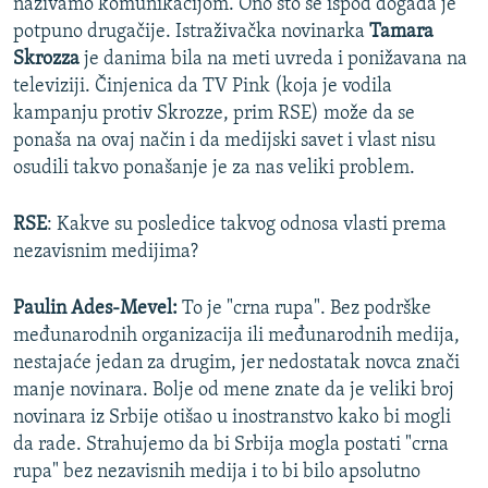
nazivamo komunikacijom. Ono što se ispod događa je
potpuno drugačije. Istraživačka novinarka
Tamara
Skrozza
je danima bila na meti uvreda i ponižavana na
televiziji. Činjenica da TV Pink (koja je vodila
kampanju protiv Skrozze, prim RSE) može da se
ponaša na ovaj način i da medijski savet i vlast nisu
osudili takvo ponašanje je za nas veliki problem.
RSE
: Kakve su posledice takvog odnosa vlasti prema
nezavisnim medijima?
Paulin Ades-Mevel:
To je "crna rupa". Bez podrške
međunarodnih organizacija ili međunarodnih medija,
nestajaće jedan za drugim, jer nedostatak novca znači
manje novinara. Bolje od mene znate da je veliki broj
novinara iz Srbije otišao u inostranstvo kako bi mogli
da rade. Strahujemo da bi Srbija mogla postati "crna
rupa" bez nezavisnih medija i to bi bilo apsolutno