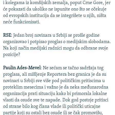
i kolegama iz komšijskih zemalja, poput Crne Gore, jer
će pokazati da ukoliko ne ispunite ono što se očekuje
od evropskih institucija da se integrišete u njih, ništa
neće funkcionisati.
RSE
: Jedan broj novinara u Srbiji se prošle godine
organizovao i potpisao proglas o medijskim slobodama.
Na koji način medijski radnici mogu da odbrane svoje
pozicije?
Paulin Ades-Mevel
: Ne sećam se tačno sadržaja tog
proglasa, ali mišljenje Reportera bez granica je da su
novinari u Srbiji sve više pod političkim pritiscima u
proteklim mesecima i važno je da neka međunarodna
organizacija prati situaciju kako bi primorala lokalne
vlasti da osude sve te napade. Dok god postoje pritisci
od strane bilo kog člana vlade ili politički uticajne
partije koji su ostali bez osude ili se čak promovišu,