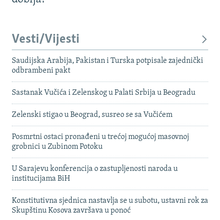
Vesti/Vijesti
Saudijska Arabija, Pakistan i Turska potpisale zajednički
odbrambeni pakt
Sastanak Vučića i Zelenskog u Palati Srbija u Beogradu
Zelenski stigao u Beograd, susreo se sa Vučićem
Posmrtni ostaci pronađeni u trećoj mogućoj masovnoj
grobnici u Zubinom Potoku
U Sarajevu konferencija o zastupljenosti naroda u
institucijama BiH
Konstitutivna sjednica nastavlja se u subotu, ustavni rok za
Skupštinu Kosova završava u ponoć