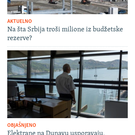
AKTUELNO
Na šta Srbija troši milione iz budžetske
rezerve?
OBJAŠNJENO
Elektrane na Dunavu usporavaju,