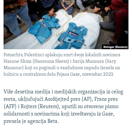
ISPRIČAJ MI
DNEVNO@RSE
SPECIJALI RSE
VIŠE OD NASLOVA
PRATITE NAS
GENOCID U SREBRENICI
Fotoarhiv, Palestinci oplakuju smrt dvoje lokalnih novinara
POPLAVE I KLIZIŠTA U BIH 2024.
Hasune Slima (Hassouna Sleem) i Sarija Mansura (Sary
Mansour) koji su poginuli u vazdušnom napadu Izraela na
TV LIBERTY
Sve RFE/RL stranice
bolnicu u centralnom delu Pojasa Gaze, novembar 2023.
POST SCRIPTUM
MOJA EVROPA
Više desetina medija i medijskih organizacija iz celog
sveta, uključujući Asošijejted pres (AP), Frans pres
TRI DECENIJE OD RATA U BIH
(AFP) i Rojters (Reuters), uputili su otvoreno pismo
SVE KARTE DEJTONA
solidarnosti s novinarima koji izveštavaju iz Gaze,
prenela je agencija Beta.
NASTANAK I RASPAD JUGOSLAVIJE