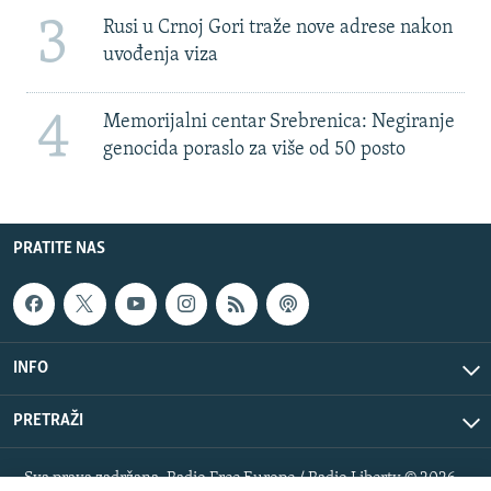
3
Rusi u Crnoj Gori traže nove adrese nakon
uvođenja viza
4
Memorijalni centar Srebrenica: Negiranje
genocida poraslo za više od 50 posto
PRATITE NAS
INFO
PRETRAŽI
Sva prava zadržana. Radio Free Europe / Radio Liberty © 2026