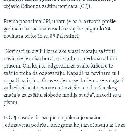
objavio Odbor za zaštitu novinara (CPJ).
Prema podacima CPJ, u ratu je od 7. oktobra prošle
godine u napadima izraelske vojske poginulo 94
novinara od kojih su 89 Palestinci.
"Novinari su civili i izraelske vlasti moraju zaštititi
novinare jer nisu borci, u skladu sa međunarodnim
pravom. Oni koji su odgovorni za svako kršenje te
zaštite treba da odgovaraju. Napadi na novinare su i
napadi na istinu. Obavezujemo se da ćemo se zalagati
za bezbednost novinara u Gazi, što je od suštinskog
značaja za zaštitu slobode medija svuda", navodi se u
pismu.
Iz CPJ navode da ovo pismo pokazuje snažnu i
jedinstvenu podršku kolegama koji izveštavaju iz Gaze