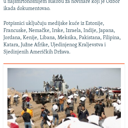
u najsmrtonosnijem sukobu za novinare koji je Odbor
ikada dokumentovao.
Potpisnici uključuju medijske kuće iz Estonije,
Francuske, Nemačke, Irske, Izraela, Indije, Japana,
Jordana, Kenije, Libana, Meksika, Pakistana, Filipina,
Katara, Južne Afrike, Ujedinjenog Kraljevstva i
Sjedinjenih Američkih Država.