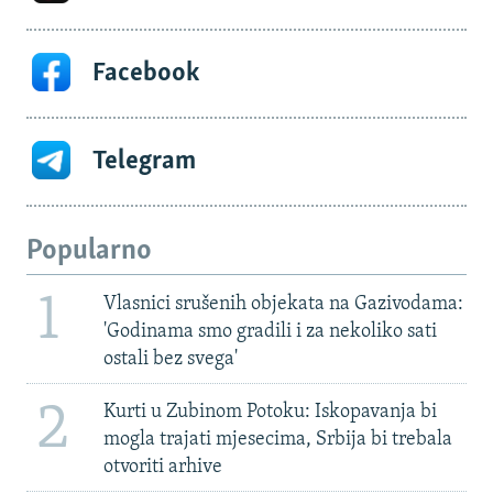
Facebook
Telegram
Popularno
1
Vlasnici srušenih objekata na Gazivodama:
'Godinama smo gradili i za nekoliko sati
ostali bez svega'
2
Kurti u Zubinom Potoku: Iskopavanja bi
mogla trajati mjesecima, Srbija bi trebala
otvoriti arhive