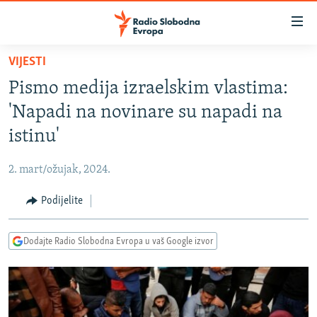
Dostupni
linkovi
Pređite
VIJESTI
na
VIJESTI
Pismo medija izraelskim vlastima:
glavni
BOSNA I HERCEGOVINA
sadržaj
'Napadi na novinare su napadi na
SRBIJA
Pređite
istinu'
na
KOSOVO
glavnu
2. mart/ožujak, 2024.
CRNA GORA
navigaciju
Pređite
Podijelite
VIZUELNO
na
PODCASTI
VIDEO
pretragu
Dodajte Radio Slobodna Evropa u vaš Google izvor
RAT U UKRAJINI
FOTOGALERIJE
KINA NA BALKANU
INFOGRAFIKE
RSE PRIČE IZ SVIJETA