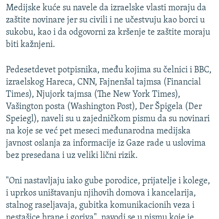
Medijske kuće su navele da izraelske vlasti moraju da
zaštite novinare jer su civili i ne učestvuju kao borci u
sukobu, kao i da odgovorni za kršenje te zaštite moraju
biti kažnjeni.
Pedesetdevet potpisnika, među kojima su čelnici i BBC,
izraelskog Hareca, CNN, Fajnenšal tajmsa (Financial
Times), Njujork tajmsa (The New York Times),
Vašington posta (Washington Post), Der Špigela (Der
Speiegl), naveli su u zajedničkom pismu da su novinari
na koje se već pet meseci međunarodna medijska
javnost oslanja za informacije iz Gaze rade u uslovima
bez presedana i uz veliki lični rizik.
"Oni nastavljaju iako gube porodice, prijatelje i kolege,
i uprkos uništavanju njihovih domova i kancelarija,
stalnog raseljavaja, gubitka komunikacionih veza i
nestašice hrane i goriva", navodi se u pismu koje je