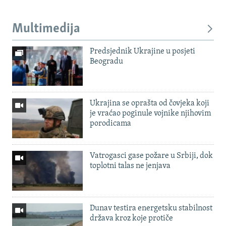
Multimedija
Predsjednik Ukrajine u posjeti
Beogradu
Ukrajina se oprašta od čovjeka koji
je vraćao poginule vojnike njihovim
porodicama
Vatrogasci gase požare u Srbiji, dok
toplotni talas ne jenjava
Dunav testira energetsku stabilnost
država kroz koje protiče