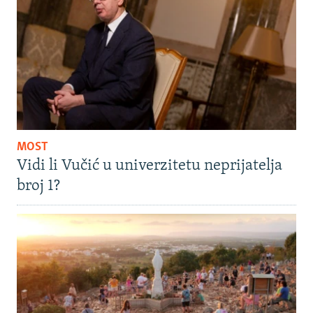
MOST
Vidi li Vučić u univerzitetu neprijatelja
broj 1?