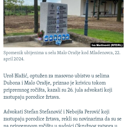
ISPRIČAJ MI
DNEVNO@RSE
SPECIJALI RSE
VIŠE OD NASLOVA
PRATITE NAS
GENOCID U SREBRENICI
Spomenik ubijenima u selu Malo Orašje kod Mladenovca, 22.
POPLAVE I KLIZIŠTA U BIH 2024.
april 2024.
TV LIBERTY
Sve RFE/RL stranice
Uroš Blažić, optužen za masovno ubistvo u selima
POST SCRIPTUM
Dubona i Malo Orašje, priznao je krivicu tokom
MOJA EVROPA
pripremnog ročišta, kazali su 26. jula advokati koji
zastupaju porodice žrtava.
TRI DECENIJE OD RATA U BIH
SVE KARTE DEJTONA
Advokati Stefan Stefanović i Nebojša Perović koji
NASTANAK I RASPAD JUGOSLAVIJE
zastupaju porodice žrtava, rekli su novinarima da su se
na pripremnom ročištu u sudnici Okružnog zatvora u