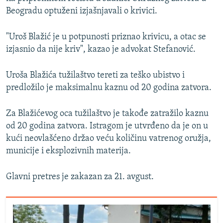
Beogradu optuženi izjašnjavali o krivici.
"Uroš Blažić je u potpunosti priznao krivicu, a otac se
izjasnio da nije kriv", kazao je advokat Stefanović.
Uroša Blažića tužilaštvo tereti za teško ubistvo i
predložilo je maksimalnu kaznu od 20 godina zatvora.
Za Blažićevog oca tužilaštvo je takođe zatražilo kaznu
od 20 godina zatvora. Istragom je utvrđeno da je on u
kući neovlašćeno držao veću količinu vatrenog oružja,
municije i eksplozivnih materija.
Glavni pretres je zakazan za 21. avgust.