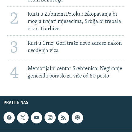
ostali bez svega'
2
Kurti u Zubinom Potoku: Iskopavanja bi
mogla trajati mjesecima, Srbija bi trebala
otvoriti arhive
3
Rusi u Crnoj Gori traže nove adrese nakon
uvođenja viza
4
Memorijalni centar Srebrenica: Negiranje
genocida poraslo za više od 50 posto
PRATITE NAS