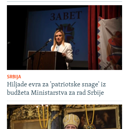
SRBIJA
Hiljade evra za 'patriotske snage' iz
budžeta Ministarstva za rad Srbije