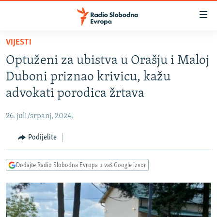
Dostupni
linkovi
Pređite
VIJESTI
na
VIJESTI
Optuženi za ubistva u Orašju i Maloj
glavni
BOSNA I HERCEGOVINA
sadržaj
Duboni priznao krivicu, kažu
SRBIJA
Pređite
advokati porodica žrtava
na
KOSOVO
glavnu
26. juli/srpanj, 2024.
CRNA GORA
navigaciju
Pređite
Podijelite
VIZUELNO
na
PODCASTI
VIDEO
pretragu
Dodajte Radio Slobodna Evropa u vaš Google izvor
RAT U UKRAJINI
FOTOGALERIJE
KINA NA BALKANU
INFOGRAFIKE
RSE PRIČE IZ SVIJETA