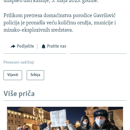
uhapšen dan kasnije, 5. maja 2023. godine.
Prilikom pretresa domaćinstva porodice Gavrilović
policija je pronašla veću količinu oružja, municije i
minsko-eksplozivnih sredstava.
Podijelite
Pratite nas
Povezani sadržaji
Vijesti
Srbija
Više priča