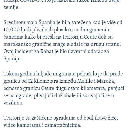
slučaja COVID-19, što je izazvalo sukob između dvije
zemlje.
Sredinom maja Španija je bila zatečena kad je više od
10.000 ljudi plivalo ili plovilo u malim gumenim
čamcima kako bi prešli na teritoriju Ceute dok su
marokanske granične snage gledale na drugu stranu.
Ovaj incident za Rabat je bio uzvratni udarac za
Španiju.
Tokom godina hiljade migranata pokušalo je da pređe
granicu od 12 kilometara između Melille i Maroka,
odnosno granicu Ceute dugu osam kilometara, penjući
se na ograde, plivajući duž obale ili skrivajući se u
vozilima.
Teritorije su zaštićene ogradama od bodljikave žice,
video kamerama i osmatračnicima.