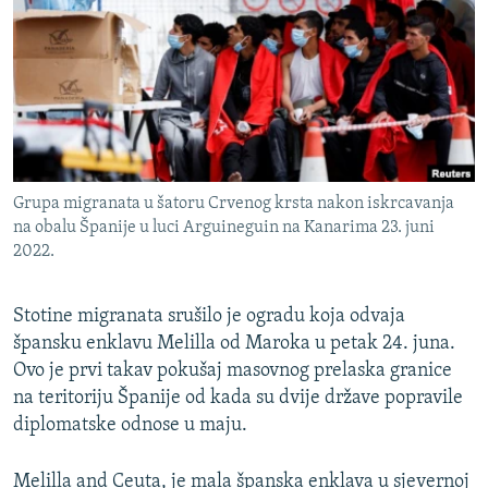
ISPRIČAJ MI
DNEVNO@RSE
SPECIJALI RSE
VIŠE OD NASLOVA
PRATITE NAS
GENOCID U SREBRENICI
Grupa migranata u šatoru Crvenog krsta nakon iskrcavanja
POPLAVE I KLIZIŠTA U BIH 2024.
na obalu Španije u luci Arguineguin na Kanarima 23. juni
2022.
TV LIBERTY
Sve RFE/RL stranice
POST SCRIPTUM
Stotine migranata srušilo je ogradu koja odvaja
MOJA EVROPA
špansku enklavu Melilla od Maroka u petak 24. juna.
Ovo je prvi takav pokušaj masovnog prelaska granice
TRI DECENIJE OD RATA U BIH
na teritoriju Španije od kada su dvije države popravile
SVE KARTE DEJTONA
diplomatske odnose u maju.
NASTANAK I RASPAD JUGOSLAVIJE
Melilla and Ceuta, je mala španska enklava u sjevernoj