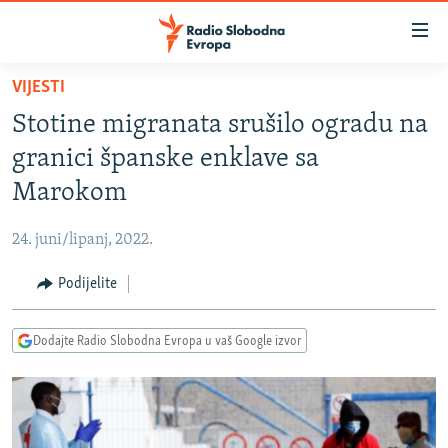
Dostupni
linkovi
Pređite
VIJESTI
na
VIJESTI
Stotine migranata srušilo ogradu na
glavni
BOSNA I HERCEGOVINA
sadržaj
granici španske enklave sa
SRBIJA
Pređite
Marokom
na
KOSOVO
glavnu
24. juni/lipanj, 2022.
CRNA GORA
navigaciju
Pređite
Podijelite
VIZUELNO
na
PODCASTI
VIDEO
pretragu
Dodajte Radio Slobodna Evropa u vaš Google izvor
RAT U UKRAJINI
FOTOGALERIJE
KINA NA BALKANU
INFOGRAFIKE
RSE PRIČE IZ SVIJETA