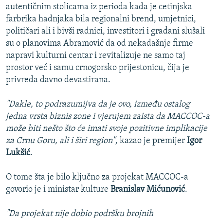
autentičnim stolicama iz perioda kada je cetinjska
farbrika hadnjaka bila regionalni brend, umjetnici,
političari ali i bivši radnici, investitori i građani slušali
su o planovima Abramović da od nekadašnje firme
napravi kulturni centar i revitalizuje ne samo taj
prostor već i samu crnogorsko prijestonicu, čija je
privreda davno devastirana.
"Dakle, to podrazumijva da je ovo, između ostalog
jedna vrsta biznis zone i vjerujem zaista da MACCOC-a
može biti nešto što će imati svoje pozitivne implikacije
za Crnu Goru, ali i širi region",
kazao je premijer
Igor
Lukšić
.
O tome šta je bilo ključno za projekat MACCOC-a
govorio je i ministar kulture
Branislav Mićunović
.
"Da projekat nije dobio podršku brojnih