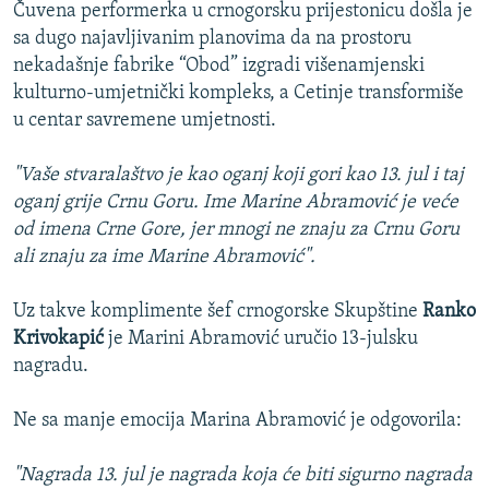
Čuvena performerka u crnogorsku prijestonicu došla je
sa dugo najavljivanim planovima da na prostoru
nekadašnje fabrike “Obod” izgradi višenamjenski
kulturno-umjetnički kompleks, a Cetinje transformiše
u centar savremene umjetnosti.
"Vaše stvaralaštvo je kao oganj koji gori kao 13. jul i taj
oganj grije Crnu Goru. Ime Marine Abramović je veće
od imena Crne Gore, jer mnogi ne znaju za Crnu Goru
ali znaju za ime Marine Abramović".
Uz takve komplimente šef crnogorske Skupštine
Ranko
Krivokapić
je Marini Abramović uručio 13-julsku
nagradu.
Ne sa manje emocija Marina Abramović je odgovorila:
"Nagrada 13. jul je nagrada koja će biti sigurno nagrada