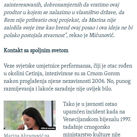
zainteresovanih, dobronamjernih da vratimo ovaj
prodtor u kojem se nalazimo u vlasništvo države, da
Rem nije prihvatio ovaj projekat, da Marina nije
založila svoje ime kao brend ovaj posao i ova ideja ne bi
polako postojala stvarnost",
rekao je Mićunović.
Kontakt sa spoljnim svetom
Veze svjetske umjetnice performansa, čiji je otac rođen
u okolini Cetinja, intezivirane su sa Crnom Gorom
nakon proglašenja njene nezavisnosti 2006. No, punog
razmijevanja i lakoće saradnje nije uvijek bilo.
Tako je u javnosti ostao
upamćen incident kada na
Venecijanskom bijenalu 1997.
tadašnje crnogorsko
ministarstvo kulture nije
Marina Abramović na