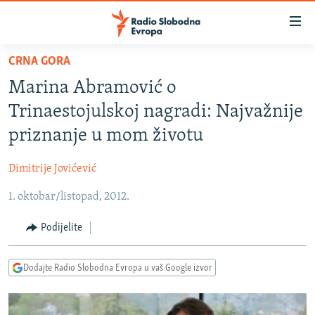
Dostupni
linkovi
Pređite
CRNA GORA
na
VIJESTI
Marina Abramović o
glavni
BOSNA I HERCEGOVINA
sadržaj
Trinaestojulskoj nagradi: Najvažnije
SRBIJA
Pređite
priznanje u mom životu
na
KOSOVO
glavnu
Dimitrije Jovićević
CRNA GORA
navigaciju
Pređite
1. oktobar/listopad, 2012.
VIZUELNO
na
PODCASTI
VIDEO
Podijelite
pretragu
RAT U UKRAJINI
FOTOGALERIJE
Dodajte Radio Slobodna Evropa u vaš Google izvor
KINA NA BALKANU
INFOGRAFIKE
RSE PRIČE IZ SVIJETA