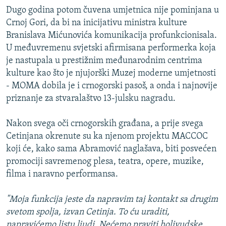
Dugo godina potom čuvena umjetnica nije pominjana u
Crnoj Gori, da bi na inicijativu ministra kulture
Branislava Mićunovića komunikacija profunkcionisala.
U međuvremenu svjetski afirmisana performerka koja
je nastupala u prestižnim međunarodnim centrima
kulture kao što je njujorški Muzej moderne umjetnosti
- MOMA dobila je i crnogorski pasoš, a onda i najnovije
priznanje za stvaralaštvo 13-julsku nagradu.
Nakon svega oči crnogorskih građana, a prije svega
Cetinjana okrenute su ka njenom projektu MACCOC
koji će, kako sama Abramović naglašava, biti posvećen
promociji savremenog plesa, teatra, opere, muzike,
filma i naravno performansa.
"Moja funkcija jeste da napravim taj kontakt sa drugim
svetom spolja, izvan Cetinja. To ću uraditi,
napravićemo listu ljudi. Nećemo praviti holivudske