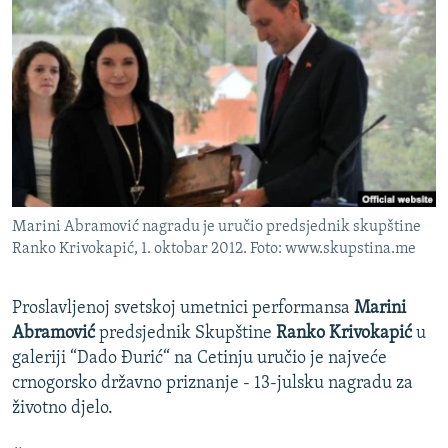
ISPRIČAJ MI
DNEVNO@RSE
SPECIJALI RSE
VIŠE OD NASLOVA
PRATITE NAS
GENOCID U SREBRENICI
POPLAVE I KLIZIŠTA U BIH 2024.
Marini Abramović nagradu je uručio predsjednik skupštine
TV LIBERTY
Sve RFE/RL stranice
Ranko Krivokapić, 1. oktobar 2012. Foto: www.skupstina.me
POST SCRIPTUM
MOJA EVROPA
Proslavljenoj svetskoj umetnici performansa
Marini
Abramović
predsjednik Skupštine
Ranko Krivokapić
u
TRI DECENIJE OD RATA U BIH
galeriji “Dado Đurić“ na Cetinju uručio je najveće
SVE KARTE DEJTONA
crnogorsko državno priznanje - 13-julsku nagradu za
životno djelo.
NASTANAK I RASPAD JUGOSLAVIJE