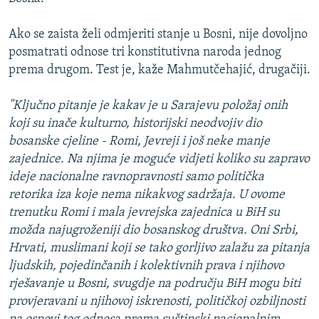
Ako se zaista želi odmjeriti stanje u Bosni, nije dovoljno
posmatrati odnose tri konstitutivna naroda jednog
prema drugom. Test je, kaže Mahmutčehajić, drugačiji.
"Ključno pitanje je kakav je u Sarajevu položaj onih
koji su inače kulturno, historijski neodvojiv dio
bosanske cjeline - Romi, Jevreji i još neke manje
zajednice. Na njima je moguće vidjeti koliko su zapravo
ideje nacionalne ravnopravnosti samo politička
retorika iza koje nema nikakvog sadržaja. U ovome
trenutku Romi i mala jevrejska zajednica u BiH su
možda najugroženiji dio bosanskog društva. Oni Srbi,
Hrvati, muslimani koji se tako gorljivo zalažu za pitanja
ljudskih, pojedinčanih i kolektivnih prava i njihovo
rješavanje u Bosni, svugdje na području BiH mogu biti
provjeravani u njihovoj iskrenosti, političkoj ozbiljnosti