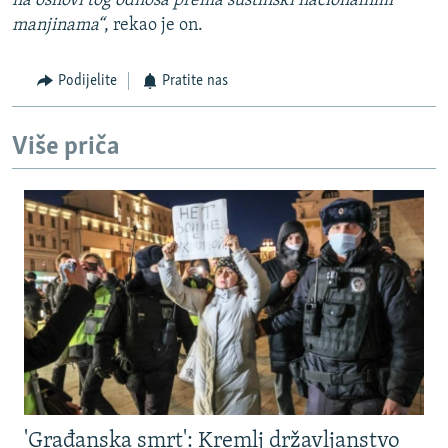
na osnovi tog odnosa prema suštinski nacionalnim
manjinama“
, rekao je on.
Podijelite
Pratite nas
Više priča
'Građanska smrt': Kremlj državljanstvo