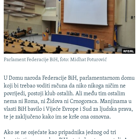
ISPRIČAJ MI
DNEVNO@RSE
SPECIJALI RSE
VIŠE OD NASLOVA
PRATITE NAS
GENOCID U SREBRENICI
Parlament Federacije BiH, foto: Midhat Poturović
POPLAVE I KLIZIŠTA U BIH 2024.
TV LIBERTY
Sve RFE/RL stranice
U Domu naroda Federacije BiH, parlamentarnom domu
POST SCRIPTUM
koji bi trebao voditi računa da niko nikoga ničim ne
povrijedi, postoji klub ostalih. Ali među tim ostalim
MOJA EVROPA
nema ni Roma, ni Židova ni Crnogoraca. Manjinama u
TRI DECENIJE OD RATA U BIH
vlasti BiH bavilo i Vijeće Evrope i Sud za ljudska prava,
te je zaključeno kako im se krše ona osnovna.
SVE KARTE DEJTONA
NASTANAK I RASPAD JUGOSLAVIJE
Ako se ne osjećate kao pripadnika jednog od tri