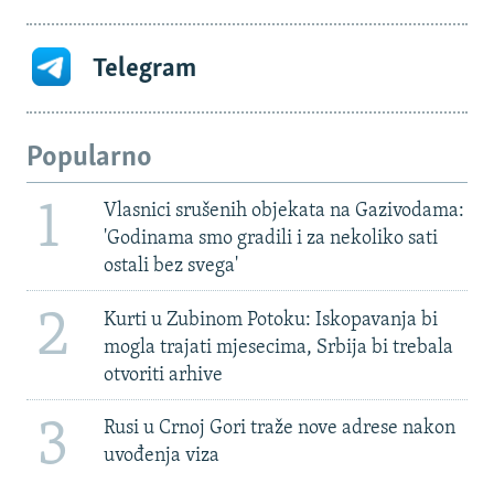
Telegram
Popularno
1
Vlasnici srušenih objekata na Gazivodama:
'Godinama smo gradili i za nekoliko sati
ostali bez svega'
2
Kurti u Zubinom Potoku: Iskopavanja bi
mogla trajati mjesecima, Srbija bi trebala
otvoriti arhive
3
Rusi u Crnoj Gori traže nove adrese nakon
uvođenja viza