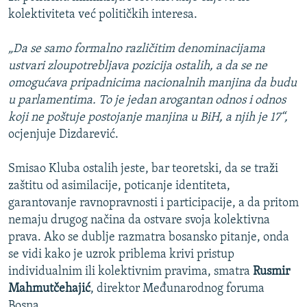
kolektiviteta već političkih interesa.
„Da se samo formalno različitim denominacijama
ustvari zloupotrebljava pozicija ostalih, a da se ne
omogućava pripadnicima nacionalnih manjina da budu
u parlamentima. To je jedan arogantan odnos i odnos
koji ne poštuje postojanje manjina u BiH, a njih je 17“,
ocjenjuje Dizdarević.
Smisao Kluba ostalih jeste, bar teoretski, da se traži
zaštitu od asimilacije, poticanje identiteta,
garantovanje ravnopravnosti i participacije, a da pritom
nemaju drugog načina da ostvare svoja kolektivna
prava. Ako se dublje razmatra bosansko pitanje, onda
se vidi kako je uzrok priblema krivi pristup
individualnim ili kolektivnim pravima, smatra
Rusmir
Mahmutčehajić
, direktor Međunarodnog foruma
Bosna.