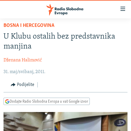
Dostupni
linkovi
Pređite
BOSNA I HERCEGOVINA
na
VIJESTI
U Klubu ostalih bez predstavnika
glavni
BOSNA I HERCEGOVINA
sadržaj
manjina
SRBIJA
Pređite
na
Dženana Halimović
KOSOVO
glavnu
31. maj/svibanj, 2011.
CRNA GORA
navigaciju
Pređite
VIZUELNO
Podijelite
na
PODCASTI
VIDEO
pretragu
Dodajte Radio Slobodna Evropa u vaš Google izvor
RAT U UKRAJINI
FOTOGALERIJE
KINA NA BALKANU
INFOGRAFIKE
RSE PRIČE IZ SVIJETA