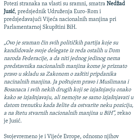
Potezi stranaka na vlasti su sramni, smatra
Nedžad
Jusić
, predsjednik Udruženja Euro-Rom i
predsjedavajući Vijeća nacionalnih manjina pri
Parlamentarnoj Skupštini BiH.
„Ovo je sraman čin svih političkih partija koje su
kandidovale svoje delegate iz reda ostalih u Dom
naroda Federacije, a da niti jednog jedinog nema
predstavnika nacionalnih manjina kome je priznato
pravo u skladu sa Zakonom o zaštiti pripdanika
nacinalnih manjina. Ja poštujem pravo i Muslimana i
Bosanaca i svih nekih drugih koji se izjašnjavju onako
kako se izjašnjavaju, ali nemojte se samo izjašnjavati u
datom trenutku kada želite da ostvarite neku poziciju,
a na štetu stvarnih nacionalnih manjina u BiH“,
rekao
je Jusić.
Svojevremeno je i Vijeće Evrope, odnosno njihov