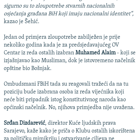
sigurno su to zloupotrebe stvarnih nacionalnih
osjećanja građana BiH koji imaju nacionalni identitet“,
kazao je Šehić.
Jedan od primjera zloupotrebe zabilježen je prije
nekoliko godina kada je za predsjedavajućeg OV
Centar iz reda ostalih izabran
Muhamed Alaim
- koji se
izjašnjavao kao Musliman, dok je istovremeno načelnik
opštine bio Bošnjak.
Ombudsmani FBiH tada su reagovali tražeći da na tu
poziciju bude izabrana osoba iz reda vijećnika koji
neće biti pripadnik istog konstitutivnog naroda kao
općinski načelnik. No, njihova primjedba nije uvažena.
Srđan Dizdarević
, direktor Kuće ljudskih prava
Sarajevo, kaže kako je priča o Klubu ostalih iskorištena
za političku mimikriju i ostvarivanje ciljeva ne