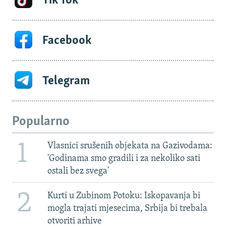
Tik Tok
Facebook
Telegram
Popularno
1
Vlasnici srušenih objekata na Gazivodama:
'Godinama smo gradili i za nekoliko sati
ostali bez svega'
2
Kurti u Zubinom Potoku: Iskopavanja bi
mogla trajati mjesecima, Srbija bi trebala
otvoriti arhive