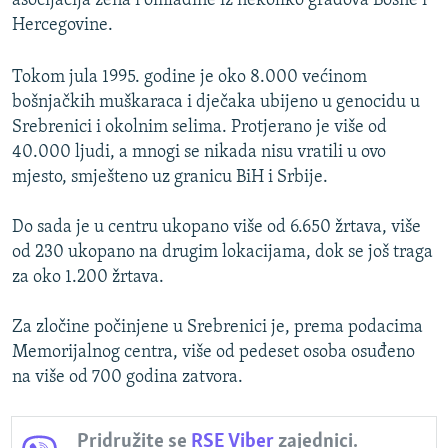
asocijacija žena i omladine iz nekoliko gradova Bosne i
Hercegovine.
Tokom jula 1995. godine je oko 8.000 većinom
bošnjačkih muškaraca i dječaka ubijeno u genocidu u
Srebrenici i okolnim selima. Protjerano je više od
40.000 ljudi, a mnogi se nikada nisu vratili u ovo
mjesto, smješteno uz granicu BiH i Srbije.
Do sada je u centru ukopano više od 6.650 žrtava, više
od 230 ukopano na drugim lokacijama, dok se još traga
za oko 1.200 žrtava.
Za zločine počinjene u Srebrenici je, prema podacima
Memorijalnog centra, više od pedeset osoba osuđeno
na više od 700 godina zatvora.
Pridružite se
RSE Viber
zajednici.