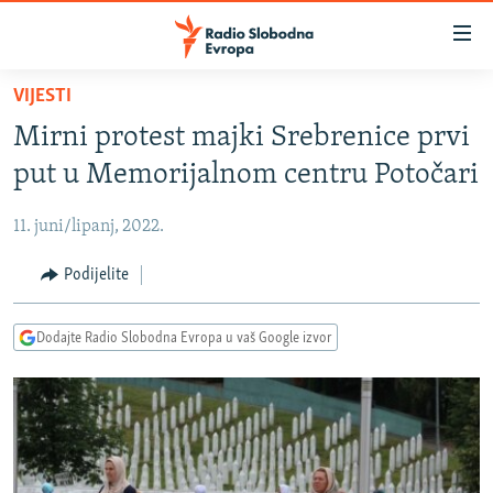
Dostupni
linkovi
Pređite
VIJESTI
na
VIJESTI
Mirni protest majki Srebrenice prvi
glavni
BOSNA I HERCEGOVINA
sadržaj
put u Memorijalnom centru Potočari
SRBIJA
Pređite
na
11. juni/lipanj, 2022.
KOSOVO
glavnu
CRNA GORA
Podijelite
navigaciju
Pređite
VIZUELNO
na
Dodajte Radio Slobodna Evropa u vaš Google izvor
PODCASTI
VIDEO
pretragu
RAT U UKRAJINI
FOTOGALERIJE
KINA NA BALKANU
INFOGRAFIKE
RSE PRIČE IZ SVIJETA