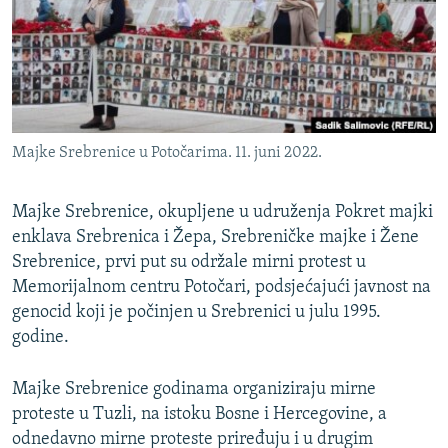
ISPRIČAJ MI
DNEVNO@RSE
SPECIJALI RSE
VIŠE OD NASLOVA
PRATITE NAS
Majke Srebrenice u Potočarima. 11. juni 2022.
GENOCID U SREBRENICI
POPLAVE I KLIZIŠTA U BIH 2024.
Majke Srebrenice, okupljene u udruženja Pokret majki
TV LIBERTY
enklava Srebrenica i Žepa, Srebreničke majke i Žene
Sve RFE/RL stranice
Srebrenice, prvi put su održale mirni protest u
POST SCRIPTUM
Memorijalnom centru Potočari, podsjećajući javnost na
MOJA EVROPA
genocid koji je počinjen u Srebrenici u julu 1995.
godine.
TRI DECENIJE OD RATA U BIH
SVE KARTE DEJTONA
Majke Srebrenice godinama organiziraju mirne
proteste u Tuzli, na istoku Bosne i Hercegovine, a
NASTANAK I RASPAD JUGOSLAVIJE
odnedavno mirne proteste priređuju i u drugim