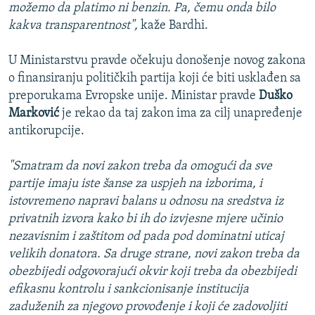
možemo da platimo ni benzin. Pa, čemu onda bilo
kakva transparentnost",
kaže Bardhi.
U Ministarstvu pravde očekuju donošenje novog zakona
o finansiranju političkih partija koji će biti usklađen sa
preporukama Evropske unije. Ministar pravde
Duško
Marković
je rekao da taj zakon ima za cilj unapređenje
antikorupcije.
"Smatram da novi zakon treba da omogući da sve
partije imaju iste šanse za uspjeh na izborima, i
istovremeno napravi balans u odnosu na sredstva iz
privatnih izvora kako bi ih do izvjesne mjere učinio
nezavisnim i zaštitom od pada pod dominatni uticaj
velikih donatora. Sa druge strane, novi zakon treba da
obezbijedi odgovorajući okvir koji treba da obezbijedi
efikasnu kontrolu i sankcionisanje institucija
zaduženih za njegovo provođenje i koji će zadovoljiti