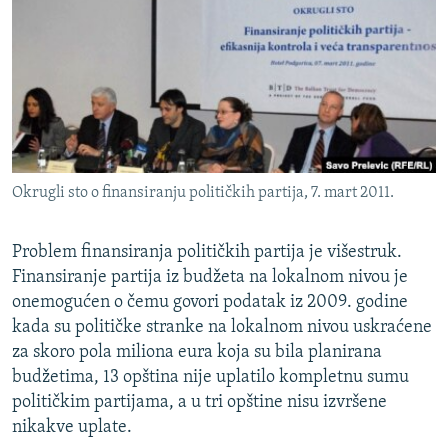
ISPRIČAJ MI
DNEVNO@RSE
SPECIJALI RSE
VIŠE OD NASLOVA
PRATITE NAS
GENOCID U SREBRENICI
Okrugli sto o finansiranju političkih partija, 7. mart 2011.
POPLAVE I KLIZIŠTA U BIH 2024.
TV LIBERTY
Sve RFE/RL stranice
Problem finansiranja političkih partija je višestruk.
POST SCRIPTUM
Finansiranje partija iz budžeta na lokalnom nivou je
onemogućen o čemu govori podatak iz 2009. godine
MOJA EVROPA
kada su političke stranke na lokalnom nivou uskraćene
TRI DECENIJE OD RATA U BIH
za skoro pola miliona eura koja su bila planirana
budžetima, 13 opština nije uplatilo kompletnu sumu
SVE KARTE DEJTONA
političkim partijama, a u tri opštine nisu izvršene
NASTANAK I RASPAD JUGOSLAVIJE
nikakve uplate.