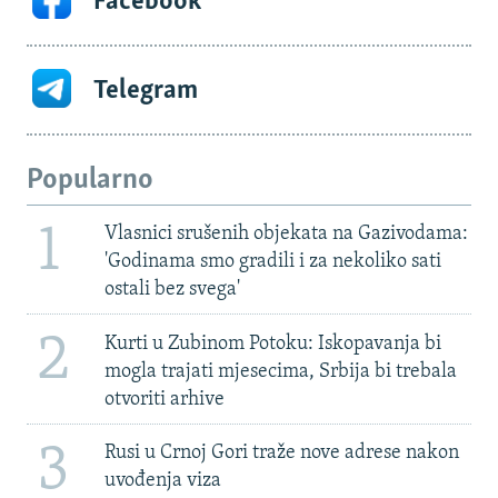
Facebook
Telegram
Popularno
1
Vlasnici srušenih objekata na Gazivodama:
'Godinama smo gradili i za nekoliko sati
ostali bez svega'
2
Kurti u Zubinom Potoku: Iskopavanja bi
mogla trajati mjesecima, Srbija bi trebala
otvoriti arhive
3
Rusi u Crnoj Gori traže nove adrese nakon
uvođenja viza