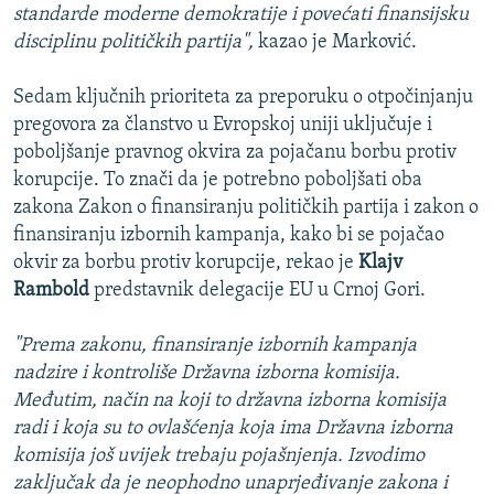
standarde moderne demokratije i povećati finansijsku
disciplinu političkih partija",
kazao je Marković.
Sedam ključnih prioriteta za preporuku o otpočinjanju
pregovora za članstvo u Evropskoj uniji uključuje i
poboljšanje pravnog okvira za pojačanu borbu protiv
korupcije. To znači da je potrebno poboljšati oba
zakona Zakon o finansiranju političkih partija i zakon o
finansiranju izbornih kampanja, kako bi se pojačao
okvir za borbu protiv korupcije, rekao je
Klajv
Rambold
predstavnik delegacije EU u Crnoj Gori.
"Prema zakonu, finansiranje izbornih kampanja
nadzire i kontroliše Državna izborna komisija.
Međutim, način na koji to državna izborna komisija
radi i koja su to ovlašćenja koja ima Državna izborna
komisija još uvijek trebaju pojašnjenja. Izvodimo
zaključak da je neophodno unaprjeđivanje zakona i