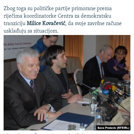
Zbog toga su političke partije primorane prema
riječima koordinatorke Centra za demokratsku
tranziciju
Milice Kovačević
, da svoje završne račune
usklađuju sa situacijom.