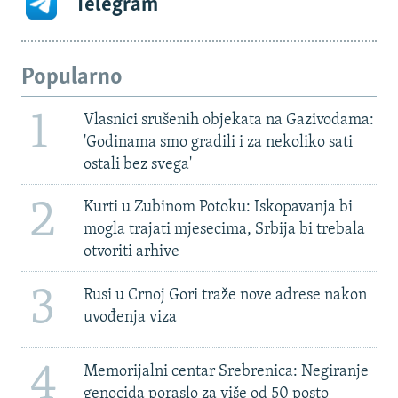
Telegram
Popularno
1
Vlasnici srušenih objekata na Gazivodama:
'Godinama smo gradili i za nekoliko sati
ostali bez svega'
2
Kurti u Zubinom Potoku: Iskopavanja bi
mogla trajati mjesecima, Srbija bi trebala
otvoriti arhive
3
Rusi u Crnoj Gori traže nove adrese nakon
uvođenja viza
4
Memorijalni centar Srebrenica: Negiranje
genocida poraslo za više od 50 posto