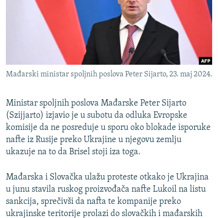
ISPRIČAJ MI
DNEVNO@RSE
SPECIJALI RSE
VIŠE OD NASLOVA
PRATITE NAS
Mađarski ministar spoljnih poslova Peter Sijarto, 23. maj 2024.
GENOCID U SREBRENICI
POPLAVE I KLIZIŠTA U BIH 2024.
Ministar spoljnih poslova Mađarske Peter Sijarto
TV LIBERTY
(Szijjarto) izjavio je u subotu da odluka Evropske
Sve RFE/RL stranice
komisije da ne posreduje u sporu oko blokade isporuke
POST SCRIPTUM
nafte iz Rusije preko Ukrajine u njegovu zemlju
MOJA EVROPA
ukazuje na to da Brisel stoji iza toga.
TRI DECENIJE OD RATA U BIH
Mađarska i Slovačka ulažu proteste otkako je Ukrajina
SVE KARTE DEJTONA
u junu stavila ruskog proizvođača nafte Lukoil na listu
sankcija, sprečivši da nafta te kompanije preko
NASTANAK I RASPAD JUGOSLAVIJE
ukrajinske teritorije prolazi do slovačkih i mađarskih