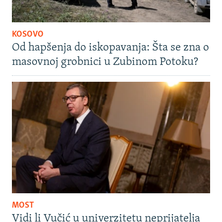
KOSOVO
Od hapšenja do iskopavanja: Šta se zna o
masovnoj grobnici u Zubinom Potoku?
MOST
Vidi li Vučić u univerzitetu neprijatelja