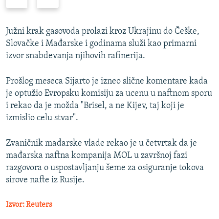
r
a
e
r
t
e
Južni krak gasovoda prolazi kroz Ukrajinu do Češke,
h
d
Slovačke i Mađarske i godinama služi kao primarni
o
n
izvor snabdevanja njihovih rafinerija.
d
i
n
s
Prošlog meseca Sijarto je izneo slične komentare kada
i
l
je optužio Evropsku komisiju za ucenu u naftnom sporu
s
a
i rekao da je možda "Brisel, a ne Kijev, taj koji je
l
j
izmislio celu stvar".
a
d
j
Zvaničnik mađarske vlade rekao je u četvrtak da je
d
mađarska naftna kompanija MOL u završnoj fazi
razgovora o uspostavljanju šeme za osiguranje tokova
sirove nafte iz Rusije.
Izvor: Reuters