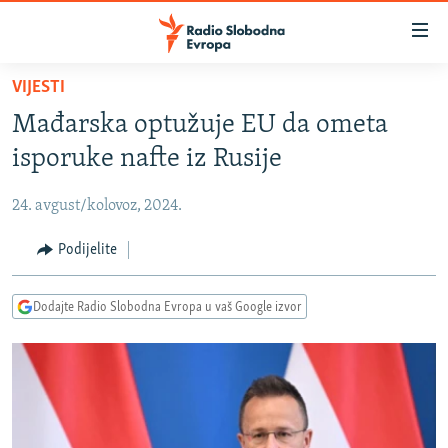
Dostupni
linkovi
Pređite
VIJESTI
na
VIJESTI
Mađarska optužuje EU da ometa
glavni
BOSNA I HERCEGOVINA
sadržaj
isporuke nafte iz Rusije
SRBIJA
Pređite
na
24. avgust/kolovoz, 2024.
KOSOVO
glavnu
CRNA GORA
Podijelite
navigaciju
Pređite
VIZUELNO
na
Dodajte Radio Slobodna Evropa u vaš Google izvor
PODCASTI
VIDEO
pretragu
RAT U UKRAJINI
FOTOGALERIJE
KINA NA BALKANU
INFOGRAFIKE
RSE PRIČE IZ SVIJETA