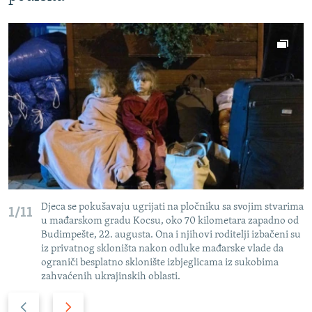
Djeca se pokušavaju ugrijati na pločniku sa svojim stvarima
1/11
u mađarskom gradu Kocsu, oko 70 kilometara zapadno od
Budimpešte, 22. augusta. Ona i njihovi roditelji izbačeni su
iz privatnog skloništa nakon odluke mađarske vlade da
ograniči besplatno sklonište izbjeglicama iz sukobima
zahvaćenih ukrajinskih oblasti.
P
N