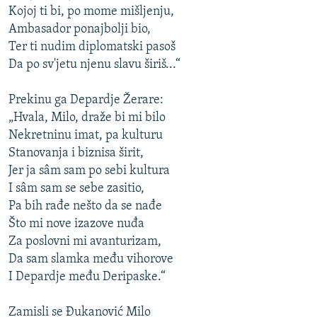
Kojoj ti bi, po mome mišljenju,
Ambasador ponajbolji bio,
Ter ti nudim diplomatski pasoš
Da po sv'jetu njenu slavu širiš...“
Prekinu ga Depardje Žerare:
„Hvala, Milo, draže bi mi bilo
Nekretninu imat, pa kulturu
Stanovanja i biznisa širit,
Jer ja sâm sam po sebi kultura
I sâm sam se sebe zasitio,
Pa bih rađe nešto da se nađe
Što mi nove izazove nuđa
Za poslovni mi avanturizam,
Da sam slamka među vihorove
I Depardje među Deripaske.“
Zamisli se Đukanović Milo