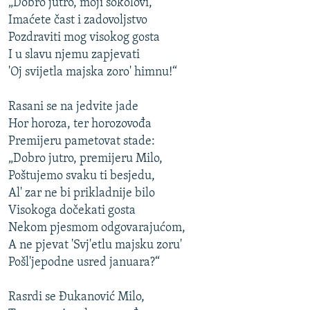
„Dobro jutro, moji sokolovi,
Imaćete čast i zadovoljstvo
Pozdraviti mog visokog gosta
I u slavu njemu zapjevati
'Oj svijetla majska zoro' himnu!“
Rasani se na jedvite jade
Hor horoza, ter horozovođa
Premijeru pametovat stade:
„Dobro jutro, premijeru Milo,
Poštujemo svaku ti besjedu,
Al' zar ne bi prikladnije bilo
Visokoga dočekati gosta
Nekom pjesmom odgovarajućom,
A ne pjevat 'Svj'etlu majsku zoru'
Pošl'jepodne usred januara?“
Rasrdi se Đukanović Milo,