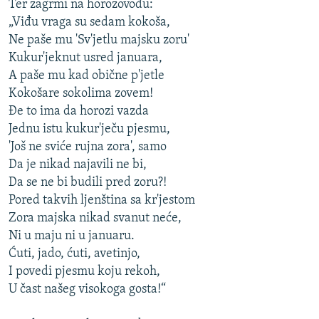
Ter zagrmi na horozovođu:
„Viđu vraga su sedam kokoša,
Ne paše mu 'Sv'jetlu majsku zoru'
Kukur'jeknut usred januara,
A paše mu kad obične p'jetle
Kokošare sokolima zovem!
Đe to ima da horozi vazda
Jednu istu kukur'ječu pjesmu,
'Još ne sviće rujna zora', samo
Da je nikad najavili ne bi,
Da se ne bi budili pred zoru?!
Pored takvih ljenština sa kr'jestom
Zora majska nikad svanut neće,
Ni u maju ni u januaru.
Ćuti, jado, ćuti, avetinjo,
I povedi pjesmu koju rekoh,
U čast našeg visokoga gosta!“