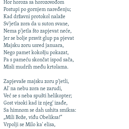
Hor horoza sa horozovođom
Postupi po gornjem naređenju;
Kad državni protokol nalaže
Sv'jetla zora da u suton svane,
Nema p'jetla što zapjevat neće,
Jer se bolje pravit glup pa pjevat
Majsku zoru usred januara,
Nego pamet kokošju pokazat,
Pa s pameću skončat ispod sača,
Misli mudrih među krtolama.
Zapjevaše majsku zoru p'jetli,
Al' na nebu zora ne zarudi,
Već se s neba spušti helikopter;
Gost visoki kad iz njeg' izađe,
Sa himnom se dah ushita smiksa:
„Mili Bože, viđu Obeliksa!“
Vrpolji se Milo ka' elisa,