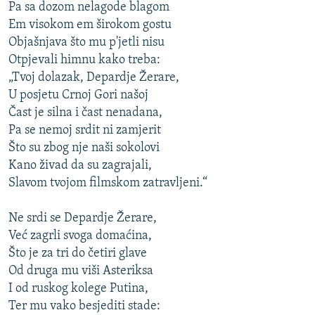
Pa sa dozom nelagode blagom
Em visokom em širokom gostu
Objašnjava što mu p'jetli nisu
Otpjevali himnu kako treba:
„Tvoj dolazak, Depardje Žerare,
U posjetu Crnoj Gori našoj
Čast je silna i čast nenadana,
Pa se nemoj srdit ni zamjerit
Što su zbog nje naši sokolovi
Kano živad da su zagrajali,
Slavom tvojom filmskom zatravljeni.“
Ne srdi se Depardje Žerare,
Već zagrli svoga domaćina,
Što je za tri do četiri glave
Od druga mu viši Asteriksa
I od ruskog kolege Putina,
Ter mu vako besjediti stade: