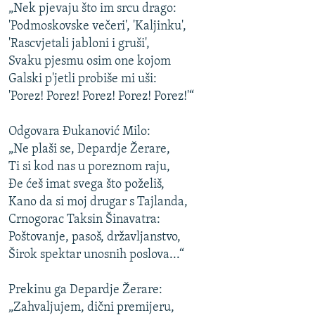
„Nek pjevaju što im srcu drago:
'Podmoskovske večeri', 'Kaljinku',
'Rascvjetali jabloni i gruši',
Svaku pjesmu osim one kojom
Galski p'jetli probiše mi uši:
'Porez! Porez! Porez! Porez! Porez!'“
Odgovara Đukanović Milo:
„Ne plaši se, Depardje Žerare,
Ti si kod nas u poreznom raju,
Đe ćeš imat svega što poželiš,
Kano da si moj drugar s Tajlanda,
Crnogorac Taksin Šinavatra:
Poštovanje, pasoš, državljanstvo,
Širok spektar unosnih poslova...“
Prekinu ga Depardje Žerare:
„Zahvaljujem, dični premijeru,