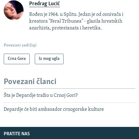
Predrag Lucić
Rođen je 1964. u Splitu. Jedan je od osnivača i
kreatora "Feral Tribunea" - glasila hrvatskih
anarhista, protestanata i heretika.
Povezani sadržaji
Crna Gora
Iz mog ugla
Povezani članci
Šta je Depardje tražio u Crnoj Gori?
Depardje će biti ambasador crnogorske kulture
PRATITE NAS