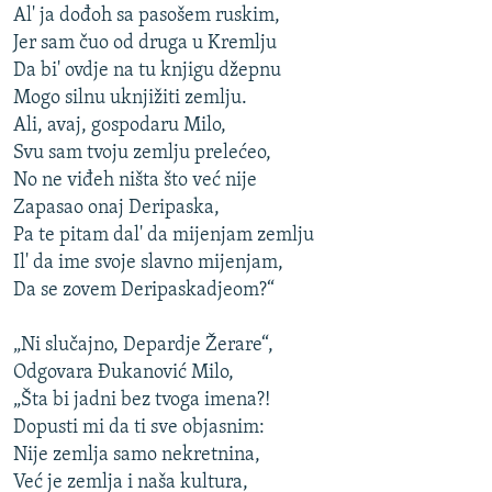
Al' ja dođoh sa pasošem ruskim,
Jer sam čuo od druga u Kremlju
Da bi' ovdje na tu knjigu džepnu
Mogo silnu uknjižiti zemlju.
Ali, avaj, gospodaru Milo,
Svu sam tvoju zemlju prelećeo,
No ne viđeh ništa što već nije
Zapasao onaj Deripaska,
Pa te pitam dal' da mijenjam zemlju
Il' da ime svoje slavno mijenjam,
Da se zovem Deripaskadjeom?“
„Ni slučajno, Depardje Žerare“,
Odgovara Đukanović Milo,
„Šta bi jadni bez tvoga imena?!
Dopusti mi da ti sve objasnim:
Nije zemlja samo nekretnina,
Već je zemlja i naša kultura,