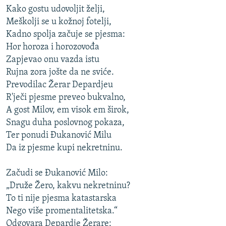
Kako gostu udovoljit želji,
Meškolji se u kožnoj fotelji,
Kadno spolja začuje se pjesma:
Hor horoza i horozovođa
Zapjevao onu vazda istu
Rujna zora jošte da ne sviće.
Prevodilac Žerar Depardjeu
R'ječi pjesme preveo bukvalno,
A gost Milov, em visok em širok,
Snagu duha poslovnog pokaza,
Ter ponudi Đukanović Milu
Da iz pjesme kupi nekretninu.
Začudi se Đukanović Milo:
„Druže Žero, kakvu nekretninu?
To ti nije pjesma katastarska
Nego više promentalitetska.“
Odgovara Depardje Žerare: