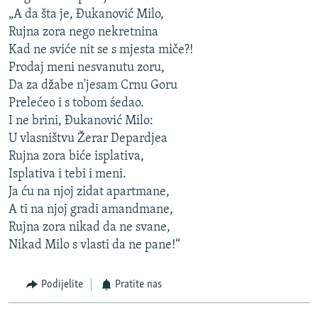
„A da šta je, Đukanović Milo,
Rujna zora nego nekretnina
Kad ne sviće nit se s mjesta miče?!
Prodaj meni nesvanutu zoru,
Da za džabe n'jesam Crnu Goru
Prelećeo i s tobom śedao.
I ne brini, Đukanović Milo:
U vlasništvu Žerar Depardjea
Rujna zora biće isplativa,
Isplativa i tebi i meni.
Ja ću na njoj zidat apartmane,
A ti na njoj gradi amandmane,
Rujna zora nikad da ne svane,
Nikad Milo s vlasti da ne pane!“
Podijelite
Pratite nas