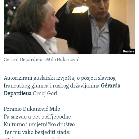
ISPRIČAJ MI
DNEVNO@RSE
SPECIJALI RSE
VIŠE OD NASLOVA
PRATITE NAS
GENOCID U SREBRENICI
Gerard Depardieu i Milo Đukanović
POPLAVE I KLIZIŠTA U BIH 2024.
TV LIBERTY
Sve RFE/RL stranice
Autorizirani guslarski izvještaj o posjeti slavnog
POST SCRIPTUM
francuskog glumca i ruskog državljanina
Gérarda
Depardieua
Crnoj Gori.
MOJA EVROPA
TRI DECENIJE OD RATA U BIH
Poranio Đukanović Milo
Pa sazvao u pet pošl'jepodne
SVE KARTE DEJTONA
Kulturno i umjetničko društvo
NASTANAK I RASPAD JUGOSLAVIJE
Ter mu vako besjediti stade: