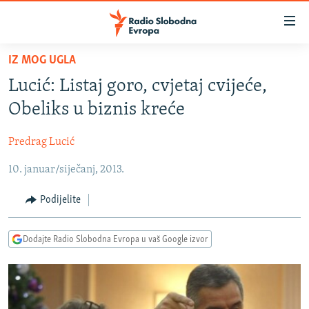
Dostupni
linkovi
Pređite
IZ MOG UGLA
na
VIJESTI
Lucić: Listaj goro, cvjetaj cvijeće,
glavni
BOSNA I HERCEGOVINA
sadržaj
Obeliks u biznis kreće
SRBIJA
Pređite
na
Predrag Lucić
KOSOVO
glavnu
10. januar/siječanj, 2013.
CRNA GORA
navigaciju
Pređite
VIZUELNO
Podijelite
na
PODCASTI
VIDEO
pretragu
Dodajte Radio Slobodna Evropa u vaš Google izvor
RAT U UKRAJINI
FOTOGALERIJE
KINA NA BALKANU
INFOGRAFIKE
RSE PRIČE IZ SVIJETA