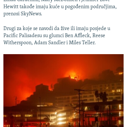
Hewitt takođe imaju kuće u pogođenim područjima,
prenosi SkyNews.
Drugi za koje se navodi da žive ili imaju posjede u
Pacific Palisadesu su glumci Ben Affleck, Reese
Witherspoon, Adam Sandler i Miles Teller.