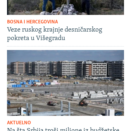
BOSNA I HERCEGOVINA
Veze ruskog krajnje desničarskog
pokreta u Višegradu
AKTUELNO
Na šta Srbija troši milione iz budžetske