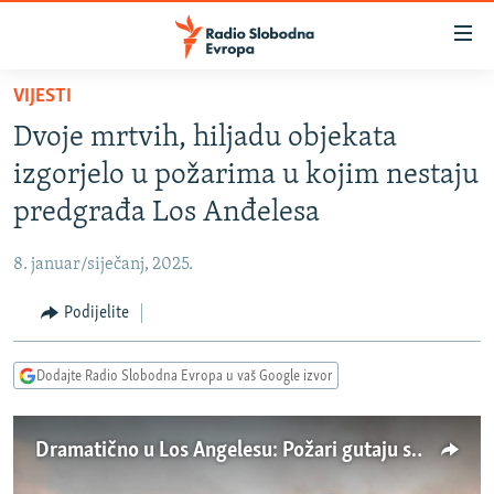
Dostupni
linkovi
Pređite
VIJESTI
na
VIJESTI
Dvoje mrtvih, hiljadu objekata
glavni
BOSNA I HERCEGOVINA
sadržaj
izgorjelo u požarima u kojim nestaju
SRBIJA
Pređite
predgrađa Los Anđelesa
na
KOSOVO
glavnu
8. januar/siječanj, 2025.
CRNA GORA
navigaciju
Pređite
Podijelite
VIZUELNO
na
PODCASTI
VIDEO
pretragu
Dodajte Radio Slobodna Evropa u vaš Google izvor
RAT U UKRAJINI
FOTOGALERIJE
KINA NA BALKANU
INFOGRAFIKE
Dramatično u Los Angelesu: Požari gutaju sve pred sobom
RSE PRIČE IZ SVIJETA