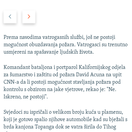
P
N
r
a
e
r
t
e
Prema navodima vatrogasnih službi, još ne postoji
h
d
mogućnost obuzdavanja požara. Vatrogasci su trenutno
o
n
usmjereni na spašavanje ljudskih života.
d
i
n
s
Komandant bataljona i portparol Kalifornijskog odjela
i
l
za šumarstvo i zaštitu od požara David Acuna na upit
s
a
CNN-a da li postoji mogućnost stavljanja požara pod
l
j
kontrolu s obzirom na jake vjetrove, rekao je: "Ne.
a
d
Iskreno, ne postoji".
j
d
Svjedoci su ispričali o velikom broju kuća u plamenu,
koji je gotovo spalio njihove automobile kad su bježali s
brda kanjona Topanga dok se vatra širila do Tihog