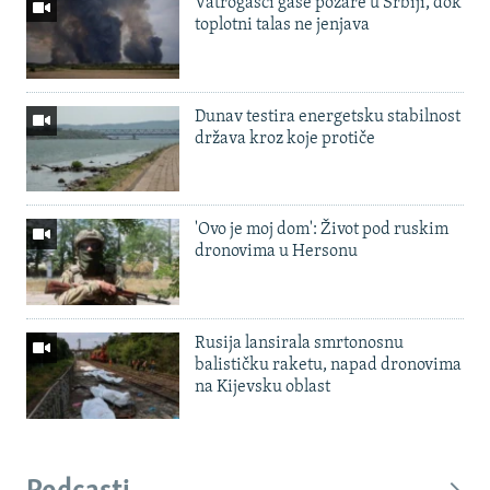
Vatrogasci gase požare u Srbiji, dok
toplotni talas ne jenjava
Dunav testira energetsku stabilnost
država kroz koje protiče
'Ovo je moj dom': Život pod ruskim
dronovima u Hersonu
Rusija lansirala smrtonosnu
balističku raketu, napad dronovima
na Kijevsku oblast