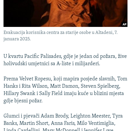
Evakuacija korisnika centra za starije osobe u Altadeni, 7.
januara 2025.
U kvartu Pacific Palisades, gdje je jedan od požara, žive
holivudski umjetnici sa A-liste i milijarderi.
Prema Velvet Ropesu, koji mapira posjede slavnih, Tom
Hanks i Rita Wilson, Matt Damon, Steven Spielberg,
Hillary Swank i Sally Field imaju kuće u blizini mjesta
gdje bjesni požar.
Glumci i pjevači Adam Brody, Leighton Meester, Tyra
Banks, Martin Short, Anna Faris, Milo Ventimiglia,
Linda Cardellini, Mary McDonnell i Jennifer Love