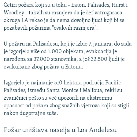
Četiri požara koji su u toku - Eaton, Palisades, Hurst i
Woodley - takvih su razmjera da je šef vatrogasaca
okruga LA rekao je da nema dovoljno ljudi koji bi se
pozabavili požarima "ovakvih razmjera".
Auto
240p
360p
480p
U požaru na Palisadesu, koji je izbio 7. januara, do sada
je izgorjelo više od 1.000 objekata, evakuacija je
720p
1080p
naređena za 37.000 stanovnika, a još 32.500 ljudi je
evakuisano zbog požara u Eatonu.
Izgorjelo je najmanje 510 hektara područja Pacific
Palisades, između Santa Monice i Malibua, rekli su
zvaničnici pošto su već upozorili na ekstremnu
opasnost od požara zbog snažnih vjetrova koji su stigli
nakon dugotrajne suše.
Požar uništava naselja u Los Anđelesu