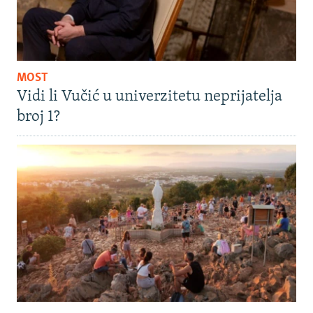
MOST
Vidi li Vučić u univerzitetu neprijatelja
broj 1?