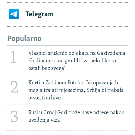
Telegram
Popularno
1
Vlasnici srušenih objekata na Gazivodama:
'Godinama smo gradili i za nekoliko sati
ostali bez svega'
2
Kurti u Zubinom Potoku: Iskopavanja bi
mogla trajati mjesecima, Srbija bi trebala
otvoriti arhive
3
Rusi u Crnoj Gori traže nove adrese nakon
uvođenja viza