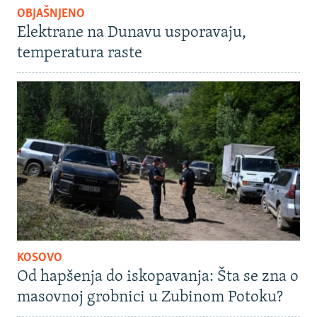
OBJAŠNJENO
Elektrane na Dunavu usporavaju,
temperatura raste
KOSOVO
Od hapšenja do iskopavanja: Šta se zna o
masovnoj grobnici u Zubinom Potoku?