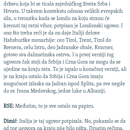
državu koja bi se ticala zajedničkog života Srba i
Hrvata. U takvom kontekstu odnosa velikih evropskih
sila, u trenutku kada se lomilo na koju stranu će
krenuti taj ratni vihor, potpisan je Londonski ugovor. I
ono što treba reći je da on daje Italiji delove
Habsburške monarhije: ceo Tirol, Trent, Tirol do
Brenera, celu Istru, deo Jadranske obale, Kvarner,
gotovo sva dalmatinska ostrva. I u prvoj verziji tog
ugovora čak stoji da Srbija i Crna Gora ne mogu da se
ujedine na kraju rata. To je ispalo u konačnoj verziji, ali
je na kraju ostalo da Srbija i Crna Gora imaju
mogućnost izlaska na Jadran ispod Splita, pa sve negde
do sv. Ivana Medovskog, jedne luke u Albaniji.
RSE:
Međutim, to je sve ostalo na papiru.
Dimić
: Italija je taj ugovor potpisala. No, pokazalo se da
od tog ugovora na kraju nije bilo ništa. Drugim rečima,