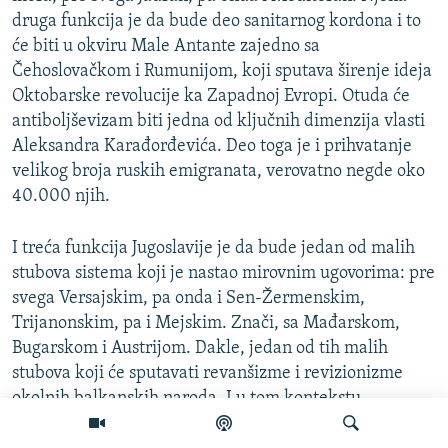
druga funkcija je da bude deo sanitarnog kordona i to
će biti u okviru Male Antante zajedno sa
Čehoslovačkom i Rumunijom, koji sputava širenje ideja
Oktobarske revolucije ka Zapadnoj Evropi. Otuda će
antiboljševizam biti jedna od ključnih dimenzija vlasti
Aleksandra Karađorđevića. Deo toga je i prihvatanje
velikog broja ruskih emigranata, verovatno negde oko
40.000 njih.
I treća funkcija Jugoslavije je da bude jedan od malih
stubova sistema koji je nastao mirovnim ugovorima: pre
svega Versajskim, pa onda i Sen-Žermenskim,
Trijanonskim, pa i Mejskim. Znači, sa Mađarskom,
Bugarskom i Austrijom. Dakle, jedan od tih malih
stubova koji će sputavati revanšizme i revizionizme
okolnih balkanskih naroda. I u tom kontekstu
Jugoslavija dobija na svojim granicama neprijateljski