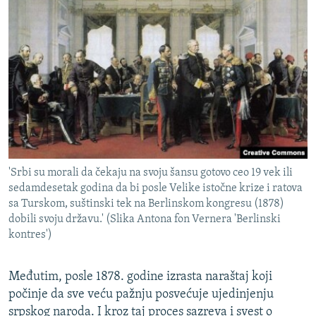
'Srbi su morali da čekaju na svoju šansu gotovo ceo 19 vek ili
sedamdesetak godina da bi posle Velike istočne krize i ratova
sa Turskom, suštinski tek na Berlinskom kongresu (1878)
dobili svoju državu.' (Slika Antona fon Vernera 'Berlinski
kontres')
Međutim, posle 1878. godine izrasta naraštaj koji
počinje da sve veću pažnju posvećuje ujedinjenju
srpskog naroda. I kroz taj proces sazreva i svest o