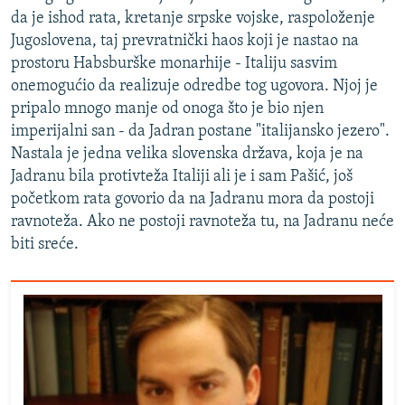
da je ishod rata, kretanje srpske vojske, raspoloženje
Jugoslovena, taj prevratnički haos koji je nastao na
prostoru Habsburške monarhije - Italiju sasvim
onemogućio da realizuje odredbe tog ugovora. Njoj je
pripalo mnogo manje od onoga što je bio njen
imperijalni san - da Jadran postane "italijansko jezero".
Nastala je jedna velika slovenska država, koja je na
Jadranu bila protivteža Italiji ali je i sam Pašić, još
početkom rata govorio da na Jadranu mora da postoji
ravnoteža. Ako ne postoji ravnoteža tu, na Jadranu neće
biti sreće.