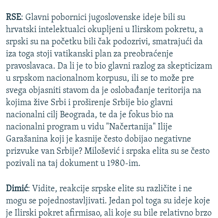
RSE
: Glavni pobornici jugoslovenske ideje bili su
hrvatski intelektualci okupljeni u Ilirskom pokretu, a
srpski su na početku bili čak podozrivi, smatrajući da
iza toga stoji vatikanski plan za preobraćenje
pravoslavaca. Da li je to bio glavni razlog za skepticizam
u srpskom nacionalnom korpusu, ili se to može pre
svega objasniti stavom da je oslobađanje teritorija na
kojima žive Srbi i proširenje Srbije bio glavni
nacionalni cilj Beograda, te da je fokus bio na
nacionalni program u vidu "Načertanija" Ilije
Garašanina koji je kasnije često dobijao negativne
prizvuke van Srbije? Milošević i srpska elita su se često
pozivali na taj dokument u 1980-im.
Dimić
: Vidite, reakcije srpske elite su različite i ne
mogu se pojednostavljivati. Jedan pol toga su ideje koje
je Ilirski pokret afirmisao, ali koje su bile relativno brzo