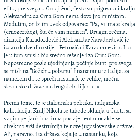
nezadovoljstvima onih koji su predstavljali političku
elitu, pre svega u Crnoj Gori, često su prigovarali kralju
Aleksandru da Crna Gora nema dovoljno ministara.
Međutim, on bi im uvek odgovarao: "Pa, vi imate kralja
(crnogorskog), šta će vam ministri". Drugim rečima,
dinastija Karađorđević i Aleksandar Karađorđević je
izdanak dve dinastije - Petrovića i Karađorđevića. I on
je u tom smislu bio srećno rešenje i za Crnu Goru.
Neposredno posle ujedinjenja počinje bunt, pre svega
se misli na "Božićnu pobunu" finansiranu iz Italije, sa
namerom da se spreči nastanak te velike, moćne
slovenske države na drugoj obali Jadrana.
Prema tome, to je italijanska politika, italijanska
kalkulacija. Kralj Nikola se takođe sklanja u Gaetu sa
svojim perjanicima i ona postaje centar odakle se
direktno vrši destrukcija te nove jugoslovenske države.
Ali, naravno, i ta država koja je u nastanku, koja