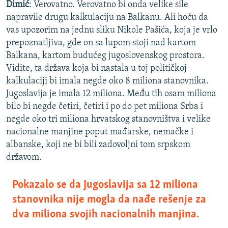
Dimić
: Verovatno. Verovatno bi onda velike sile
napravile drugu kalkulaciju na Balkanu. Ali hoću da
vas upozorim na jednu sliku Nikole Pašića, koja je vrlo
prepoznatljiva, gde on sa lupom stoji nad kartom
Balkana, kartom budućeg jugoslovenskog prostora.
Vidite, ta država koja bi nastala u toj političkoj
kalkulaciji bi imala negde oko 8 miliona stanovnika.
Jugoslavija je imala 12 miliona. Među tih osam miliona
bilo bi negde četiri, četiri i po do pet miliona Srba i
negde oko tri miliona hrvatskog stanovništva i velike
nacionalne manjine poput mađarske, nemačke i
albanske, koji ne bi bili zadovoljni tom srpskom
državom.
Pokazalo se da Jugoslavija sa 12 miliona
stanovnika nije mogla da nađe rešenje za
dva miliona svojih nacionalnih manjina.