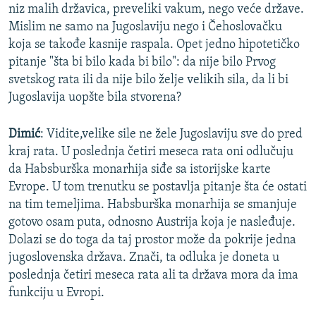
niz malih državica, preveliki vakum, nego veće države.
Mislim ne samo na Jugoslaviju nego i Čehoslovačku
koja se takođe kasnije raspala. Opet jedno hipotetičko
pitanje "šta bi bilo kada bi bilo": da nije bilo Prvog
svetskog rata ili da nije bilo želje velikih sila, da li bi
Jugoslavija uopšte bila stvorena?
Dimić
: Vidite,velike sile ne žele Jugoslaviju sve do pred
kraj rata. U poslednja četiri meseca rata oni odlučuju
da Habsburška monarhija siđe sa istorijske karte
Evrope. U tom trenutku se postavlja pitanje šta će ostati
na tim temeljima. Habsburška monarhija se smanjuje
gotovo osam puta, odnosno Austrija koja je nasleđuje.
Dolazi se do toga da taj prostor može da pokrije jedna
jugoslovenska država. Znači, ta odluka je doneta u
poslednja četiri meseca rata ali ta država mora da ima
funkciju u Evropi.