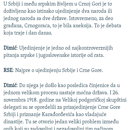
U Srbiji i među srpskim življem u Crnoj Gori je to
doživljeno kao istinsko ujedinjenje dva naroda ili
jednog naroda sa dve države. Istovremeno, za deo
građana, Crnogoraca, to je bila aneksija. To je debata
koja traje i dan danas.
Dimić
: Ujedinjenje je jedno od najkontroverznijih
pitanja srpske i jugoslovenske istorije od rata.
RSE
: Najpre o ujedinjenju Srbije i Crne Gore.
Dimić
: Do njega je došlo kao posledica činjenice da u
jednom velikom procesu nastaje moćna država. I 26.
novembra 1918. godine na Velikoj podgoričkoj skupštini
delegati su se opredelili za prisajedinjenje Crne Gore
Srbiji i priznanje Karađorđevića kao vladajuće
dinastije. Tu se otvorio jedan veliki problem između
onih koji su zadovoljni i nezadovoljni tim načinom