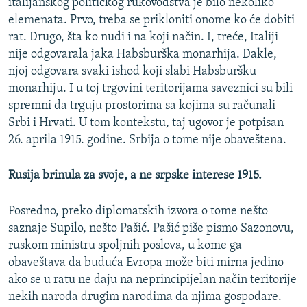
italijanskog političkog rukovodstva je bilo nekoliko
elemenata. Prvo, treba se prikloniti onome ko će dobiti
rat. Drugo, šta ko nudi i na koji način. I, treće, Italiji
nije odgovarala jaka Habsburška monarhija. Dakle,
njoj odgovara svaki ishod koji slabi Habsburšku
monarhiju. I u toj trgovini teritorijama saveznici su bili
spremni da trguju prostorima sa kojima su računali
Srbi i Hrvati. U tom kontekstu, taj ugovor je potpisan
26. aprila 1915. godine. Srbija o tome nije obaveštena.
Rusija brinula za svoje, a ne srpske interese 1915.
Posredno, preko diplomatskih izvora o tome nešto
saznaje Supilo, nešto Pašić. Pašić piše pismo Sazonovu,
ruskom ministru spoljnih poslova, u kome ga
obaveštava da buduća Evropa može biti mirna jedino
ako se u ratu ne daju na neprincipijelan način teritorije
nekih naroda drugim narodima da njima gospodare.