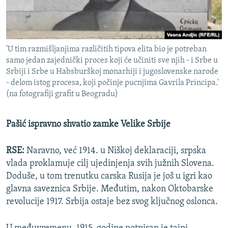
'U tim razmišljanjima različitih tipova elita bio je potreban
samo jedan zajednički proces koji će učiniti sve njih - i Srbe u
Srbiji i Srbe u Habsburškoj monarhiji i jugoslovenske narode
- delom istog procesa, koji počinje pucnjima Gavrila Principa.'
(na fotografiji grafit u Beogradu)
Pašić ispravno shvatio zamke Velike Srbije
RSE:
Naravno, već 1914. u Niškoj deklaraciji, srpska
vlada proklamuje cilj ujedinjenja svih južnih Slovena.
Doduše, u tom trenutku carska Rusija je još u igri kao
glavna saveznica Srbije. Međutim, nakon Oktobarske
revolucije 1917. Srbija ostaje bez svog ključnog oslonca.