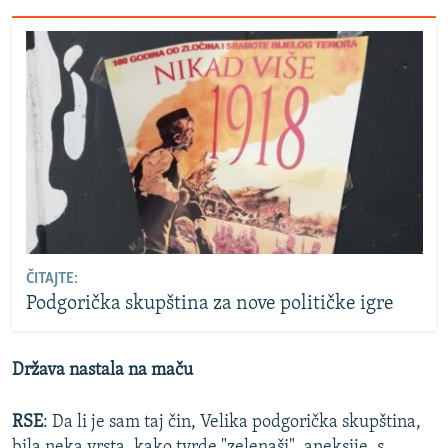
ČITAJTE:
Podgorička skupština za nove političke igre
Država nastala na maču
RSE
: Da li je sam taj čin, Velika podgorička skupština,
bila neka vrsta, kako tvrde "zelenaši", aneksije, s