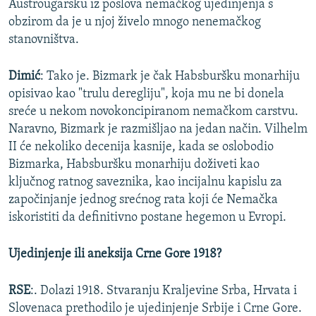
Austrougarsku iz poslova nemačkog ujedinjenja s
obzirom da je u njoj živelo mnogo nenemačkog
stanovništva.
Dimić
: Tako je. Bizmark je čak Habsburšku monarhiju
opisivao kao "trulu deregliju", koja mu ne bi donela
sreće u nekom novokoncipiranom nemačkom carstvu.
Naravno, Bizmark je razmišljao na jedan način. Vilhelm
II će nekoliko decenija kasnije, kada se oslobodio
Bizmarka, Habsburšku monarhiju doživeti kao
ključnog ratnog saveznika, kao incijalnu kapislu za
započinjanje jednog srećnog rata koji će Nemačka
iskoristiti da definitivno postane hegemon u Evropi.
Ujedinjenje ili aneksija Crne Gore 1918?
RSE
:. Dolazi 1918. Stvaranju Kraljevine Srba, Hrvata i
Slovenaca prethodilo je ujedinjenje Srbije i Crne Gore.