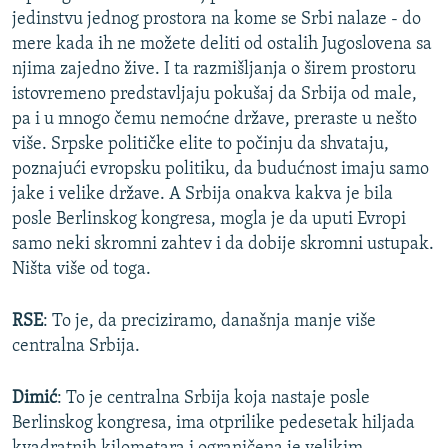
jedinstvu jednog prostora na kome se Srbi nalaze - do
mere kada ih ne možete deliti od ostalih Jugoslovena sa
njima zajedno žive. I ta razmišljanja o širem prostoru
istovremeno predstavljaju pokušaj da Srbija od male,
pa i u mnogo čemu nemoćne države, preraste u nešto
više. Srpske političke elite to počinju da shvataju,
poznajući evropsku politiku, da budućnost imaju samo
jake i velike države. A Srbija onakva kakva je bila
posle Berlinskog kongresa, mogla je da uputi Evropi
samo neki skromni zahtev i da dobije skromni ustupak.
Ništa više od toga.
RSE
: To je, da preciziramo, današnja manje više
centralna Srbija.
Dimić
: To je centralna Srbija koja nastaje posle
Berlinskog kongresa, ima otprilike pedesetak hiljada