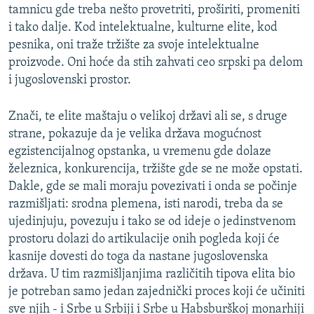
tamnicu gde treba nešto provetriti, proširiti, promeniti
i tako dalje. Kod intelektualne, kulturne elite, kod
pesnika, oni traže tržište za svoje intelektualne
proizvode. Oni hoće da stih zahvati ceo srpski pa delom
i jugoslovenski prostor.
Znači, te elite maštaju o velikoj državi ali se, s druge
strane, pokazuje da je velika država mogućnost
egzistencijalnog opstanka, u vremenu gde dolaze
železnica, konkurencija, tržište gde se ne može opstati.
Dakle, gde se mali moraju povezivati i onda se počinje
razmišljati: srodna plemena, isti narodi, treba da se
ujedinjuju, povezuju i tako se od ideje o jedinstvenom
prostoru dolazi do artikulacije onih pogleda koji će
kasnije dovesti do toga da nastane jugoslovenska
država. U tim razmišljanjima različitih tipova elita bio
je potreban samo jedan zajednički proces koji će učiniti
sve njih - i Srbe u Srbiji i Srbe u Habsburškoj monarhiji