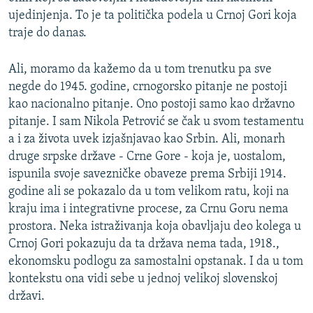
ujedinjenja. To je ta politička podela u Crnoj Gori koja
traje do danas.
Ali, moramo da kažemo da u tom trenutku pa sve
negde do 1945. godine, crnogorsko pitanje ne postoji
kao nacionalno pitanje. Ono postoji samo kao državno
pitanje. I sam Nikola Petrović se čak u svom testamentu
a i za života uvek izjašnjavao kao Srbin. Ali, monarh
druge srpske države - Crne Gore - koja je, uostalom,
ispunila svoje savezničke obaveze prema Srbiji 1914.
godine ali se pokazalo da u tom velikom ratu, koji na
kraju ima i integrativne procese, za Crnu Goru nema
prostora. Neka istraživanja koja obavljaju deo kolega u
Crnoj Gori pokazuju da ta država nema tada, 1918.,
ekonomsku podlogu za samostalni opstanak. I da u tom
kontekstu ona vidi sebe u jednoj velikoj slovenskoj
državi.