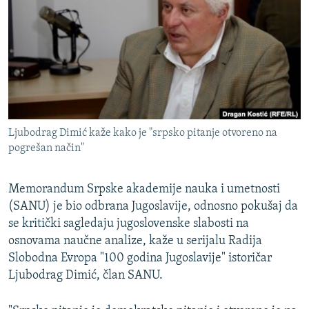
ISPRIČAJ MI
DNEVNO@RSE
SPECIJALI RSE
VIŠE OD NASLOVA
PRATITE NAS
GENOCID U SREBRENICI
Ljubodrag Dimić kaže kako je "srpsko pitanje otvoreno na
POPLAVE I KLIZIŠTA U BIH 2024.
pogrešan način"
TV LIBERTY
Sve RFE/RL stranice
POST SCRIPTUM
Memorandum Srpske akademije nauka i umetnosti
(SANU) je bio odbrana Jugoslavije, odnosno pokušaj da
MOJA EVROPA
se kritički sagledaju jugoslovenske slabosti na
TRI DECENIJE OD RATA U BIH
osnovama naučne analize, kaže u serijalu Radija
Slobodna Evropa "100 godina Jugoslavije" istoričar
SVE KARTE DEJTONA
Ljubodrag Dimić, član SANU.
NASTANAK I RASPAD JUGOSLAVIJE