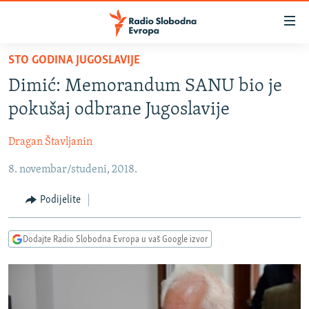
Dostupni
linkovi
Pređite
STO GODINA JUGOSLAVIJE
na
VIJESTI
Dimić: Memorandum SANU bio je
glavni
BOSNA I HERCEGOVINA
sadržaj
pokušaj odbrane Jugoslavije
SRBIJA
Pređite
na
Dragan Štavljanin
KOSOVO
glavnu
8. novembar/studeni, 2018.
CRNA GORA
navigaciju
Pređite
VIZUELNO
Podijelite
na
PODCASTI
VIDEO
pretragu
Dodajte Radio Slobodna Evropa u vaš Google izvor
RAT U UKRAJINI
FOTOGALERIJE
KINA NA BALKANU
INFOGRAFIKE
RSE PRIČE IZ SVIJETA