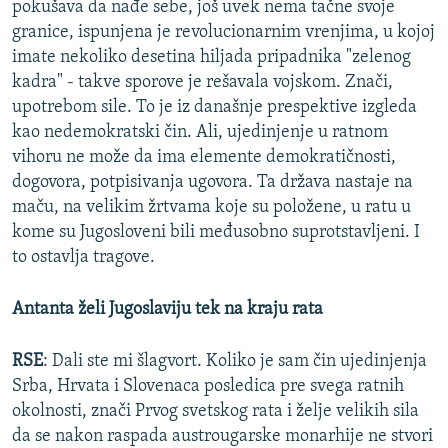
pokušava da nađe sebe, još uvek nema tačne svoje
granice, ispunjena je revolucionarnim vrenjima, u kojoj
imate nekoliko desetina hiljada pripadnika "zelenog
kadra" - takve sporove je rešavala vojskom. Znači,
upotrebom sile. To je iz današnje prespektive izgleda
kao nedemokratski čin. Ali, ujedinjenje u ratnom
vihoru ne može da ima elemente demokratičnosti,
dogovora, potpisivanja ugovora. Ta država nastaje na
maču, na velikim žrtvama koje su položene, u ratu u
kome su Jugosloveni bili međusobno suprotstavljeni. I
to ostavlja tragove.
Antanta želi Jugoslaviju tek na kraju rata
RSE
: Dali ste mi šlagvort. Koliko je sam čin ujedinjenja
Srba, Hrvata i Slovenaca posledica pre svega ratnih
okolnosti, znači Prvog svetskog rata i želje velikih sila
da se nakon raspada austrougarske monarhije ne stvori