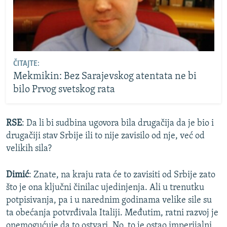
ČITAJTE:
Mekmikin: Bez Sarajevskog atentata ne bi
bilo Prvog svetskog rata
RSE
: Da li bi sudbina ugovora bila drugačija da je bio i
drugačiji stav Srbije ili to nije zavisilo od nje, već od
velikih sila?
Dimić
: Znate, na kraju rata će to zavisiti od Srbije zato
što je ona ključni činilac ujedinjenja. Ali u trenutku
potpisivanja, pa i u narednim godinama velike sile su
ta obećanja potvrđivala Italiji. Međutim, ratni razvoj je
onemogućuje da to ostvari. No, to je ostao imperijalni