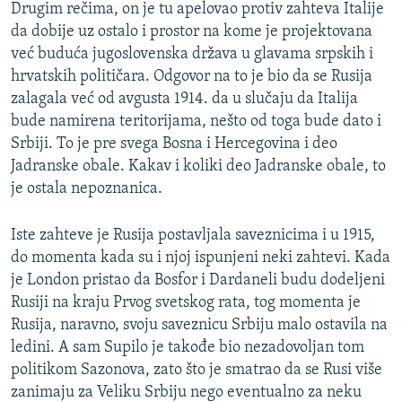
Drugim rečima, on je tu apelovao protiv zahteva Italije
da dobije uz ostalo i prostor na kome je projektovana
već buduća jugoslovenska država u glavama srpskih i
hrvatskih političara. Odgovor na to je bio da se Rusija
zalagala već od avgusta 1914. da u slučaju da Italija
bude namirena teritorijama, nešto od toga bude dato i
Srbiji. To je pre svega Bosna i Hercegovina i deo
Jadranske obale. Kakav i koliki deo Jadranske obale, to
je ostala nepoznanica.
Iste zahteve je Rusija postavljala saveznicima i u 1915,
do momenta kada su i njoj ispunjeni neki zahtevi. Kada
je London pristao da Bosfor i Dardaneli budu dodeljeni
Rusiji na kraju Prvog svetskog rata, tog momenta je
Rusija, naravno, svoju saveznicu Srbiju malo ostavila na
ledini. A sam Supilo je takođe bio nezadovoljan tom
politikom Sazonova, zato što je smatrao da se Rusi više
zanimaju za Veliku Srbiju nego eventualno za neku