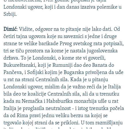
U međuvremenu, 1915. godine potpisan je tajni
Londonski ugovor, koji i dan danas izaziva polemike u
Srbiji.
Dimić
: Vidite, odgovor na to pitanje nije lako dati. Od
četiri tajna ugovora koje su saveznici s jedne i druge
strane te velike barikade Prvog svetskog rata potpisali,
tri se tiču prostora na kome je nastala jugoslovenska
država. To je Londonski, o kome ste vi govorili,
Bukureštanski, koji je Rumuniji dao deo Banata do
Pančeva, i Sofijski kojim je Bugarska privoljena da uđe
u rat na strani Centralnih sila. Kada je u pitanju
Londonski ugovor, mislim da je važno reći da je Italija
bila deo te koalicije Centralnih sila, ali da u trenutku
kada su Nemačka i Habsburška monarhija ušle u rat
Italija je proglasila neutralnost - i istog trenutka počela
da od Rima pravi jednu veliku berzu na kojoj se
trgovalo kojoj strani da se prikloni. U tom razmišljanju