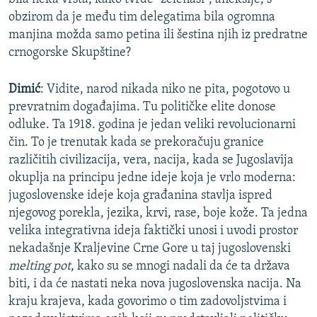
obzirom da je među tim delegatima bila ogromna
manjina možda samo petina ili šestina njih iz predratne
crnogorske Skupštine?
Dimić
: Vidite, narod nikada niko ne pita, pogotovo u
prevratnim događajima. Tu političke elite donose
odluke. Ta 1918. godina je jedan veliki revolucionarni
čin. To je trenutak kada se prekoračuju granice
različitih civilizacija, vera, nacija, kada se Jugoslavija
okuplja na principu jedne ideje koja je vrlo moderna:
jugoslovenske ideje koja građanina stavlja ispred
njegovog porekla, jezika, krvi, rase, boje kože. Ta jedna
velika integrativna ideja faktički unosi i uvodi prostor
nekadašnje Kraljevine Crne Gore u taj jugoslovenski
melting pot
, kako su se mnogi nadali da će ta država
biti, i da će nastati neka nova jugoslovenska nacija. Na
kraju krajeva, kada govorimo o tim zadovoljstvima i