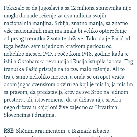
Pokazalo se da Jugoslavija sa 12 miliona stanovnika nije
mogla da nađe rešenje za dva miliona svojih
nacionalnih manjina. Srbija, znatno manja, sa znatno
više nacionalnih manjina imala bi veliko opterećenje
od prvog trenutka života te države. Tako da je Pašić od
toga bežao, sem u jednom kratkom periodu od
nekoliko meseci 1917. i početkom 1918. godine kada je
izbila Oktobarska revolucija i Rusija istupila iz rata. Tog
trenutka Pašić pristaje na to tzv. malo rešenje. Ali to
traje samo nekoliko meseci, a onda se on opet vraća
onom jugoslovenskom okviru za koji je mislio, ja mislim
sa pravom, da predstavlja krov za sve Srbe na jednom
prostoru, ali, istovremeno, da ta država nije srpska
nego država u kojoj oni žive zajedno sa Hrvatima,
Slovencima i drugima.
RSE
: Sličnim argumentom je Bizmark izbacio