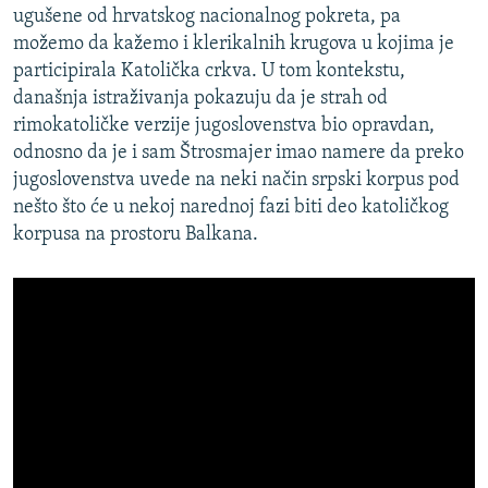
ugušene od hrvatskog nacionalnog pokreta, pa
možemo da kažemo i klerikalnih krugova u kojima je
participirala Katolička crkva. U tom kontekstu,
današnja istraživanja pokazuju da je strah od
rimokatoličke verzije jugoslovenstva bio opravdan,
odnosno da je i sam Štrosmajer imao namere da preko
jugoslovenstva uvede na neki način srpski korpus pod
nešto što će u nekoj narednoj fazi biti deo katoličkog
korpusa na prostoru Balkana.