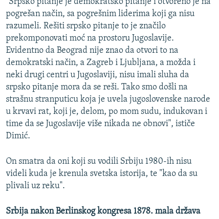
"Srpsko pitanje je demokratsko pitanje i otvoreno je na
pogrešan način, sa pogrešnim liderima koji ga nisu
razumeli. Rešiti srpsko pitanje to je značilo
prekomponovati moć na prostoru Jugoslavije.
Evidentno da Beograd nije znao da otvori to na
demokratski način, a Zagreb i Ljubljana, a možda i
neki drugi centri u Jugoslaviji, nisu imali sluha da
srpsko pitanje mora da se reši. Tako smo došli na
strašnu stranputicu koja je uvela jugoslovenske narode
u krvavi rat, koji je, delom, po mom sudu, indukovan i
time da se Jugoslavije više nikada ne obnovi", ističe
Dimić.
On smatra da oni koji su vodili Srbiju 1980-ih nisu
videli kuda je krenula svetska istorija, te "kao da su
plivali uz reku".
Srbija nakon Berlinskog kongresa 1878. mala država