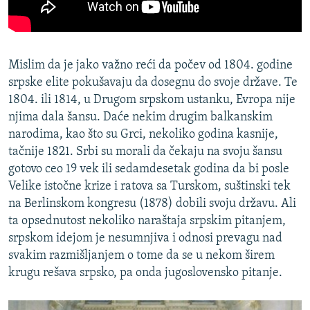
Mislim da je jako važno reći da počev od 1804. godine
srpske elite pokušavaju da dosegnu do svoje države. Te
1804. ili 1814, u Drugom srpskom ustanku, Evropa nije
njima dala šansu. Daće nekim drugim balkanskim
narodima, kao što su Grci, nekoliko godina kasnije,
tačnije 1821. Srbi su morali da čekaju na svoju šansu
gotovo ceo 19 vek ili sedamdesetak godina da bi posle
Velike istočne krize i ratova sa Turskom, suštinski tek
na Berlinskom kongresu (1878) dobili svoju državu. Ali
ta opsednutost nekoliko naraštaja srpskim pitanjem,
srpskom idejom je nesumnjiva i odnosi prevagu nad
svakim razmišljanjem o tome da se u nekom širem
krugu rešava srpsko, pa onda jugoslovensko pitanje.