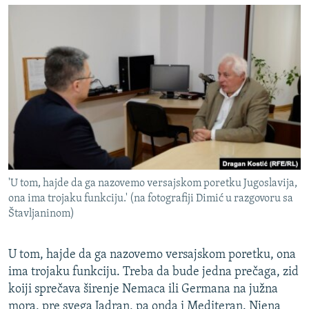
'U tom, hajde da ga nazovemo versajskom poretku Jugoslavija,
ona ima trojaku funkciju.' (na fotografiji Dimić u razgovoru sa
Štavljaninom)
U tom, hajde da ga nazovemo versajskom poretku, ona
ima trojaku funkciju. Treba da bude jedna prečaga, zid
koiji sprečava širenje Nemaca ili Germana na južna
mora, pre svega Jadran, pa onda i Mediteran. Njena