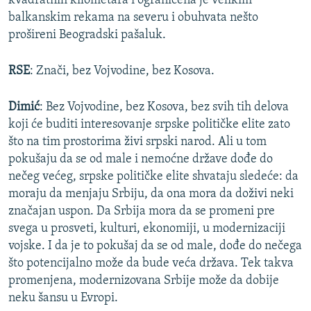
kvadratnih kilometara i ograničena je velikim
balkanskim rekama na severu i obuhvata nešto
prošireni Beogradski pašaluk.
RSE
: Znači, bez Vojvodine, bez Kosova.
Dimić
: Bez Vojvodine, bez Kosova, bez svih tih delova
koji će buditi interesovanje srpske političke elite zato
što na tim prostorima živi srpski narod. Ali u tom
pokušaju da se od male i nemoćne države dođe do
nečeg većeg, srpske političke elite shvataju sledeće: da
moraju da menjaju Srbiju, da ona mora da doživi neki
značajan uspon. Da Srbija mora da se promeni pre
svega u prosveti, kulturi, ekonomiji, u modernizaciji
vojske. I da je to pokušaj da se od male, dođe do nečega
što potencijalno može da bude veća država. Tek takva
promenjena, modernizovana Srbije može da dobije
neku šansu u Evropi.