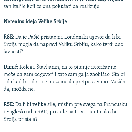
san Italije koji će ona pokušati da realizuje.
Nerealna ideja Velike Srbije
RSE
: Da je Pašić pristao na Londonski ugovor da li bi
Srbija mogla da napravi Veliku Srbiju, kako tvrdi deo
javnosti?
Dimić
: Kolega Štavljanin, na to pitanje istoričar ne
može da vam odgovori i zato sam ga ja zaobišao. Šta bi
bilo kad bi bilo - ne možemo da pretpostavimo. Možda
da, možda ne.
RSE
: Da li bi velike sile, mislim pre svega na Francusku
i Englesku ali i SAD, pristale na tu varijantu ako bi
Srbija pristala?