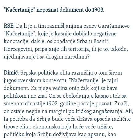
"Načertanije" nepoznat dokument do 1903.
RSE
: Da li je u tim razmišljanjima osnov Garašaninovo
"Načertanije", koje je kasnije dobijalo negativne
konotacije, dakle, oslobađanje Srba u Bosni i
Hercegovini, pripajanje tih teritorija, ili je to, takođe,
ujedinjavanje i sa drugim narodima?
Dimić
: Srpska politička elita razmišlja o tom širem
jugoslovenskom kontekstu. "Načertanije" je tajni
dokument. Za njega većina onih čak koji se bave
politikom i ne zna. On se obelodanjuje kasno i tek sa
smenom dinastije 1903. godine postaje poznat. Znači,
on ostaje negde na margini političkog angažovanja. Ali,
ta potreba da Srbija bude veća država opseda različite
tipove elita: ekonomsku koja hoće veće tržište;
političku koja Srbiju doživljava kao apsanu, kao