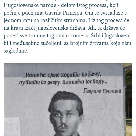
i jugoslovenske narode - delom istog procesa, koji
počinje pucnjima Gavrila Principa. Oni se svi nalaze u
jednom ratu na različitim stranama. I iz tog procesa će
na kraju izaći jugoslovenska država. Ali, ta država će
poneti sve traume tog rata u kome su Srbi i Jugosloveni
bili međusobno sučeljeni: sa brojnim žrtvama koje nisu
sagledane.