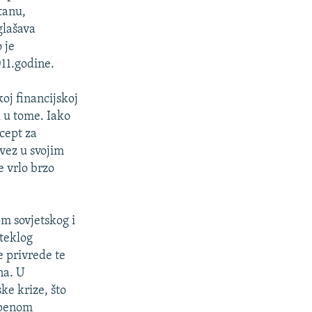
tanu,
glašava
 je
011.godine.
koj financijskoj
k u tome. Iako
ecept za
avez u svojim
 vrlo brzo
m sovjetskog i
oteklog
e privrede te
na. U
ke krize, što
tepenom