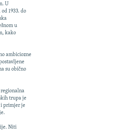
n. U
 od 1933. do
nska
ješnom u
om, kako
ano ambiciozne
postavljene
na su obično
e regionalna
skih trupa je
i primjer je
je.
je. Niti