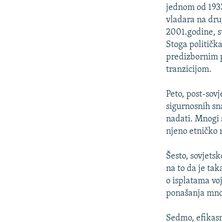
jednom od 1933.
vladara na dru
2001.godine, sv
Stoga političk
predizbornim p
tranzicijom.
Peto, post-sov
sigurnosnih sn
nadati. Mnogi 
njeno etničko 
Šesto, sovjets
na to da je ta
o isplatama vo
ponašanja mno
Sedmo, efikasn