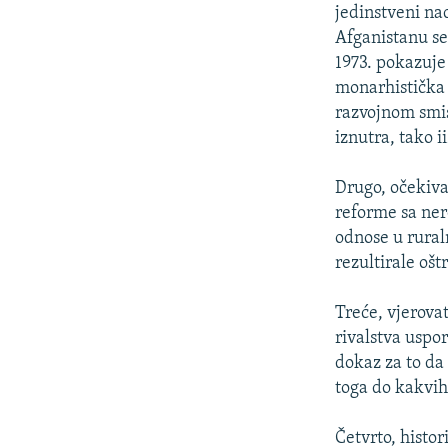
jedinstveni nac
Afganistanu se
1973. pokazuje
monarhistička 
razvojnom smisl
iznutra, tako i
Drugo, očekiva
reforme sa ner
odnose u rural
rezultirale oš
Treće, vjerova
rivalstva uspor
dokaz za to da
toga do kakvih
Četvrto, histo