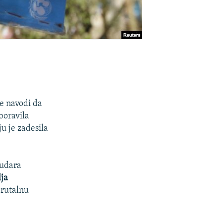
se navodi da
aboravila
u je zadesila
 udara
ja
brutalnu