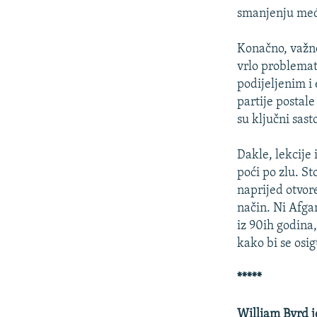
smanjenju me
Konačno, važno
vrlo problemat
podijeljenim i 
partije postal
su ključni sas
Dakle, lekcije
poći po zlu. St
naprijed otvore
način. Ni Afgan
iz 90ih godina,
kako bi se osig
*****
William Byrd j