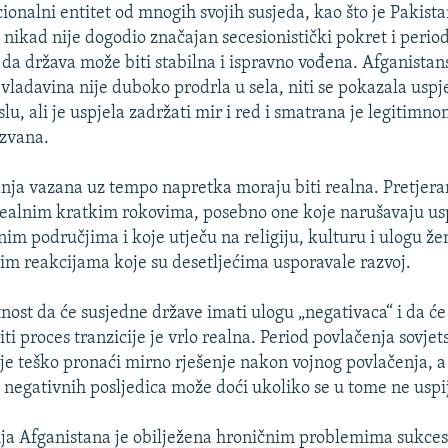
ionalni entitet od mnogih svojih susjeda, kao što je Pakista
 nikad nije dogodio značajan secesionistički pokret i period
 da država može biti stabilna i ispravno vođena. Afganista
vladavina nije duboko prodrla u sela, niti se pokazala usp
u, ali je uspjela zadržati mir i red i smatrana je legitimn
izvana.
nja vazana uz tempo napretka moraju biti realna. Pretjer
ealnim kratkim rokovima, posebno one koje narušavaju us
nim područjima i koje utječu na religiju, kulturu i ulogu že
trim reakcijama koje su desetljećima usporavale razvoj.
tnost da će susjedne države imati ulogu „negativaca“ i da ć
iti proces tranzicije je vrlo realna. Period povlačenja sovjet
 je teško pronaći mirno rješenje nakon vojnog povlačenja, a 
 negativnih posljedica može doći ukoliko se u tome ne uspi
rija Afganistana je obilježena hroničnim problemima sukcesi