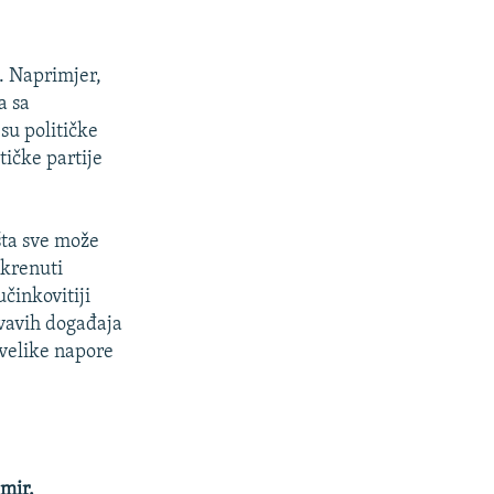
. Naprimjer,
a sa
su političke
ičke partije
šta sve može
 krenuti
učinkovitiji
rvavih događaja
i velike napore
 mir.