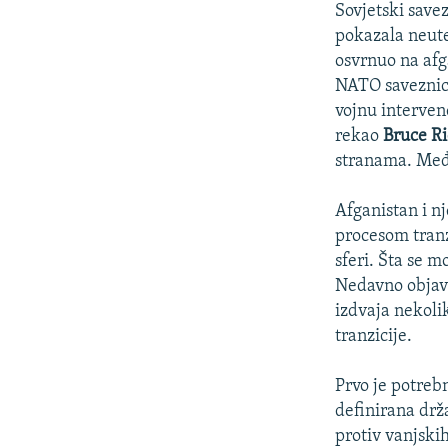
Sovjetski save
pokazala neute
osvrnuo na afga
NATO saveznici
vojnu interven
rekao
Bruce Ri
stranama. Međ
Afganistan i n
procesom tranzi
sferi. Šta se m
Nedavno objavlj
izdvaja nekolik
tranzicije.
Prvo je potreb
definirana drž
protiv vanjskih