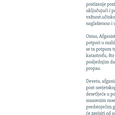
postizanje poz
uključujući i 
važnost.učinko
naglašavano i u
Osmo, Afganista
potpori u razli
se ta potpora t
katastrofu, što
posljednjim da
propao.
Deveto, afgani
post-sovjetsko
desetljeća u p
masovnim rasel
predstojećim g
će zavisiti od 