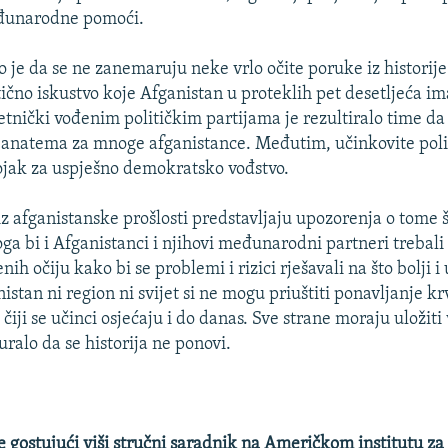
đunarodne pomoći.
 je da se ne zanemaruju neke vrlo očite poruke iz historije
ično iskustvo koje Afganistan u proteklih pet desetljeća im
etnički vođenim političkim partijama je rezultiralo time da 
e anatema za mnoge afganistance. Međutim, učinkovite polit
tojak za uspješno demokratsko vođstvo.
 iz afganistanske prošlosti predstavljaju upozorenja o tome 
oga bi i Afganistanci i njihovi međunarodni partneri trebali
nih očiju kako bi se problemi i rizici rješavali na što bolji i 
istan ni region ni svijet si ne mogu priuštiti ponavljanje k
 čiji se učinci osjećaju i do danas. Sve strane moraju uložit
uralo da se historija ne ponovi.
e gostujući viši stručni saradnik na Američkom institutu za