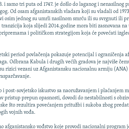
 i samo tri puta od 1747. je došlo do laganog i nenasilnog p
gog. Od osam afganistanskih vladara koji su vladali od 1973
i osim jednog su umrli nasilnom smrću ili su svrgnuti ili pr
a tranzicija koja slijedi 2014.godine mora biti zasnovana na
ripremama i političkom strategijom koja će povećati izgl
jetski period povlačenja pokazuje potencijal i ograničenja a
aga. Odbrana Kabula i drugih većih gradova je najviše če
su rizici vezani uz Afganistansku nacionalnu armiju (ANA)
rasparčavanje.
ko i post-sovjetsko iskustvo sa naoružavanjem i plaćanjem m
kav pristup prepun opasnosti, dovodi do nestabilnosti s obzi
jske što rezultira povećanjem pritužbi i sukoba zbog preda
gih vojnih vođa.
o afganistansko vođstvo koje provodi nacionalni program 