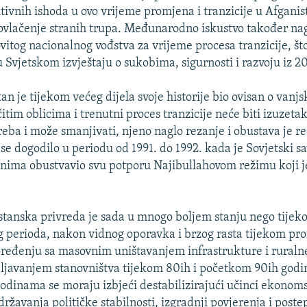
itivnih ishoda u ovo vrijeme promjena i tranzicije u Afganis
povlačenje stranih trupa. Međunarodno iskustvo također na
vitog nacionalnog vođstva za vrijeme procesa tranzicije, što
 Svjetskom izvještaju o sukobima, sigurnosti i razvoju iz 2
n je tijekom većeg dijela svoje historije bio ovisan o vanjs
čitim oblicima i trenutni proces tranzicije neće biti izuzeta
reba i može smanjivati, njeno naglo rezanje i obustava je r
 se dogodilo u periodu od 1991. do 1992. kada je Sovjetski s
nima obustvavio svu potporu Najibullahovom režimu koji je
stanska privreda je sada u mnogo boljem stanju nego tijeko
g perioda, nakon vidnog oporavka i brzog rasta tijekom pr
oređenju sa masovnim uništavanjem infrastrukture i ruraln
javanjem stanovništva tijekom 80ih i početkom 90ih godi
odinama se moraju izbjeći destabilizirajući učinci ekonoms
održavanja političke stabilnosti, izgradnji povjerenja i pos