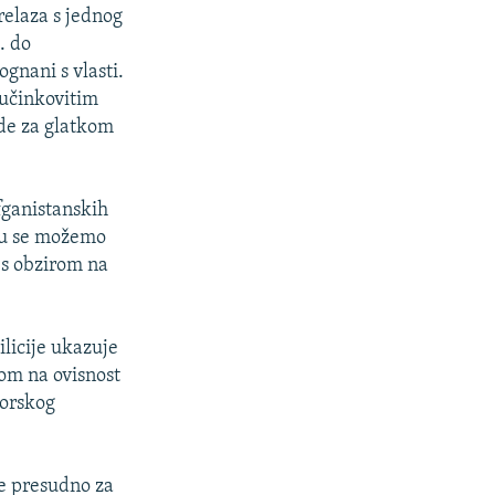
relaza s jednog
. do
ognani s vlasti.
 učinkovitim
ede za glatkom
fganistanskih
mu se možemo
 s obzirom na
ilicije ukazuje
rom na ovisnost
torskog
je presudno za