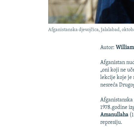
Afganistanska djevojčica, Jalalabad, oktob
Autor:
William
Afganistan nud
„oni koji ne uč
lekcije koje je
nesreća Drugog
Afganistanska 
1978.godine iz
Amanullaha
(1
represiju.