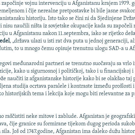
z započinje vojnu intervenciju u Afganistanu krajem 1979. g
meljenom i čije nerealne pretpostavke bi bile jasne svako
nistansku historiju. Isto tako se čini ni da Sjedinjene Držav
 nisu naučili ništa iz sovjetske okupacije kada su započe
ciju u Afganistanu nakon 11.septembra, iako se rijetko deša
edel
, „država ulazi u isti rat dva puta u jednoj generaciji, 
utim, to u mnogo čemu opisuje trenutnu ulogu SAD-a u Af
jegovi međunarodni partneri se trenutno suočavaju sa vrlo 
cije, kako u sigurnosnoj i političkoj, tako i u financijskoj
ože naučiti iz afganistanske historije kako bi se olakšao taj
ena studija ocrtava paralele i kontraste između prošlosti i 
o historijskih tema i lekcija koje mogu biti relevantne za 
no raščistiti neke mitove i zablude. Afganistan je geografsk
ava, čije granice su formirane tijekom dugog perioda sukob
 sila. Još od 1747.godine, Afganistan ima daleko dužu histor