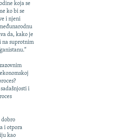
odine koja se
me ko bi se
e i njeni
li međunarodnu
va da, kako je
ali na suprotnim
ganistanu.“
izazovnim
 i ekonomskoj
 proces?
sadašnjosti i
proces
i dobro
a i otpora
iju kao