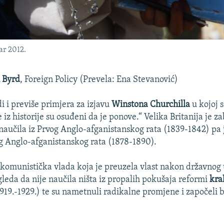
ar 2012.
 Byrd
, Foreign Policy (Prevela: Ena Stevanović)
i i previše primjera za izjavu
Winstona Churchilla
u kojoj 
e iz historije su osuđeni da je ponove.“ Velika Britanija je z
 naučila iz Prvog Anglo-afganistanskog rata (1839-1842) pa j
 Anglo-afganistanskog rata (1878-1890).
komunistička vlada koja je preuzela vlast nakon državnog
gleda da nije naučila ništa iz propalih pokušaja reformi
kral
919.-1929.) te su nametnuli radikalne promjene i započeli 