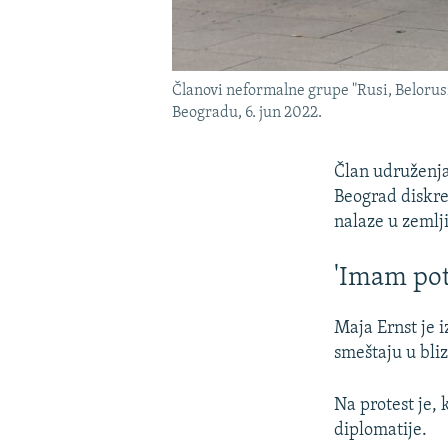
Članovi neformalne grupe "Rusi, Belorusi
Beogradu, 6. jun 2022.
Član udruženja
Beograd diskred
nalaze u zemlji
'Imam pot
Maja Ernst je 
smeštaju u bli
Na protest je, 
diplomatije.