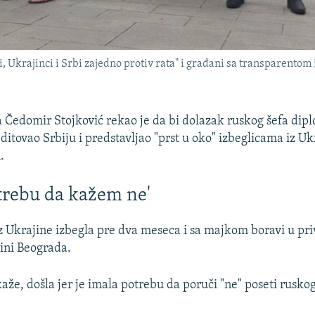
, Ukrajinci i Srbi zajedno protiv rata" i građani sa transparentom
 Čedomir Stojković rekao je da bi dolazak ruskog šefa dipl
itovao Srbiju i predstavljao "prst u oko" izbeglicama iz Uk
.
rebu da kažem ne'
iz Ukrajine izbegla pre dva meseca i sa majkom boravi u p
zini Beograda.
kaže, došla jer je imala potrebu da poruči "ne" poseti rusko