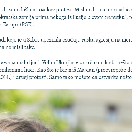
ut da sam došla na ovakav protest. Mislim da nije normalno
ratska zemlja prima nekoga iz Rusije u ovom trenutku", r
a Evropa (RSE).
di koje je u Srbiji upoznala osuđuju rusku agresiju na njen
a ne misli tako.
 veoma malo ljudi. Volim Ukrajince zato što mi kada nešto
 milionima ljudi. Kao što je bio naš Majdan (proevropske d
2014.) i drugi protesti. Samo tako možete da ostvarite nešto