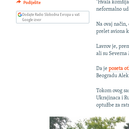
"Hvala komšija
Podijelite
neformalno udru
Dodajte Radio Slobodna Evropa u vaš
Google izvor
Na ovaj način,
prelet aviona k
Lavrov je, pre
ali su Severna
Da je
poseta o
Beogradu Alek
Tokom ovog sas
Ukrajinaca i Ru
optužbe za ratn