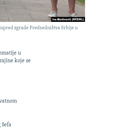
 ispred zgrade Predsedništva Srbije u
omatije u
rajine koje se
rivatnom
g šefa