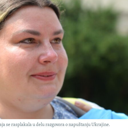
ja se rasplakala u delu razgovora o napuštanju Ukrajine.