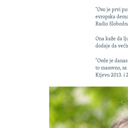
"Ovo je prvi p
evropska demok
Radio Slobodn
Ona kaže da lju
dodaje da većin
"Ovde je danas
to masovno, sa
Kijevu 2013. i 