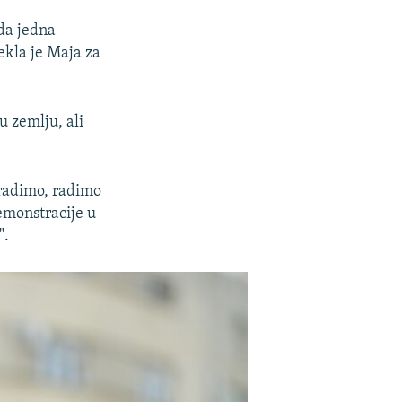
 da jedna
ekla je Maja za
u zemlju, ali
 radimo, radimo
emonstracije u
".