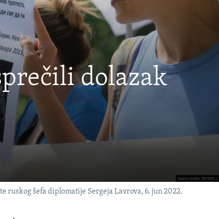
sprečili dolazak
te ruskog šefa diplomatije Sergeja Lavrova, 6. jun 2022.