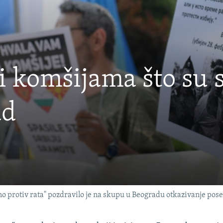
li komšijama što su 
ad
no protiv rata" pozdravilo je na skupu u Beogradu otkazivanje pose