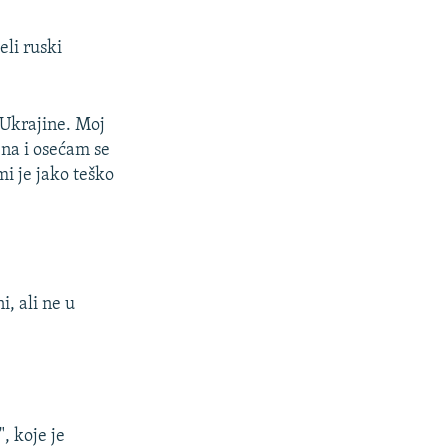
eli ruski
 Ukrajine. Moj
na i osećam se
i je jako teško
i, ali ne u
, koje je