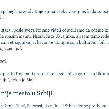
ju pobegla iz grada Dnjepar na istoku Ukrajine, kada su poč
i.
stara i posle svega što smo videli odlučili smo da odemo iz
 da spasim mamu. Nisam čista Ukrajinka, ali sam tamo rođe
 sam etnografkinja, bavim se ukrajinskom kulturom i bilo m
oju zemlju".
rati.
ustiti Dnjepar i preseliti se negde blizu granice u Ukrajin
lju", rekla je Maja.
nije mesto u Srbiji'
ženje "Rusi, Belorusi, Ukrajinci i Srbi zajedno protiv rata"