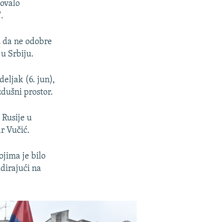
zovalo
.
a
da ne odobre
 u Srbiju.
eljak (6. jun),
dušni prostor.
 Rusije u
r Vučić.
jima je bilo
udirajući na