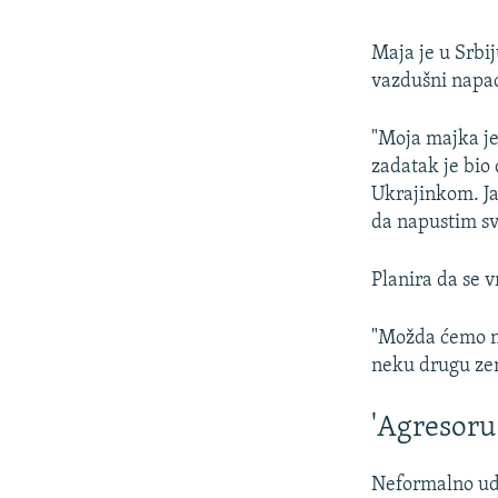
Maja je u Srbi
vazdušni napad
"Moja majka je 
zadatak je bio
Ukrajinkom. Ja
da napustim sv
Planira da se v
"Možda ćemo nap
neku drugu zem
'Agresoru 
Neformalno udru