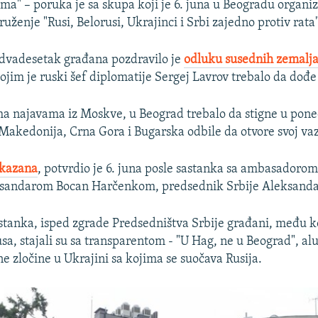
ma" – poruka je sa skupa koji je 6. juna u Beogradu organi
ženje "Rusi, Belorusi, Ukrajinci i Srbi zajedno protiv rata"
 dvadesetak građana pozdravilo je
odluku susednih zemalj
ojim je ruski šef diplomatije Sergej Lavrov trebalo da dođe
ma najavama iz Moskve, u Beograd trebalo da stigne u poned
 Makedonija, Crna Gora i Bugarska odbile da otvore svoj vaz
tkazana
, potvrdio je 6. juna posle sastanka sa ambasadorom
sandarom Bocan Harčenkom, predsednik Srbije Aleksanda
tanka, isped zgrade Predsedništva Srbije građani, među ko
sa, stajali su sa transparentom - "U Hag, ne u Beograd", al
e zločine u Ukrajini sa kojima se suočava Rusija.