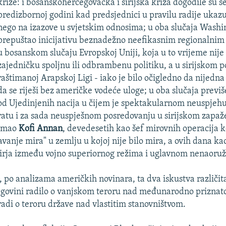
krize: i bosanskohercegovačka i sirijska kriza dogodile su s
predizbornoj godini kad predsjednici u pravilu radije ukaz
nego na izazove u svjetskim odnosima; u oba slučaja Washi
prepuštao inicijativu beznadežno neefikasnim regionalnim
u bosanskom slučaju Evropskoj Uniji, koja u to vrijeme nij
zajedničku spoljnu ili odbrambenu politiku, a u sirijskom p
raštimanoj Arapskoj Ligi - iako je bilo očigledno da nijedn
da se riješi bez američke vodeće uloge; u oba slučaja previš
od Ujedinjenih nacija u čijem je spektakularnom neuspje
ratu i za sada neuspješnom posredovanju u sirijskom zapa
imao
Kofi Annan
, devedesetih kao šef mirovnih operacija ko
avanje mira" u zemlju u kojoj nije bilo mira, a ovih dana k
irja između vojno superiornog režima i uglavnom nenaoruž
 po analizama američkih novinara, ta dva iskustva različita 
cegovini radilo o vanjskom teroru nad međunarodno prizna
 radi o teroru države nad vlastitim stanovništvom.