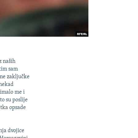
z naših
 tim sam
jne zaključke
onekad
nimalo me i
o su poslije
etka opsade
nja dvojice