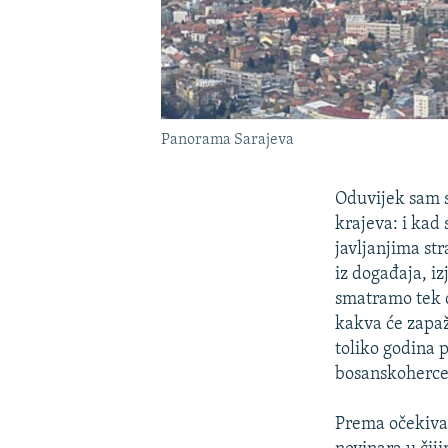
Panorama Sarajeva
Oduvijek sam s
krajeva: i kad
javljanjima st
iz događaja, iz
smatramo tek d
kakva će zapaž
toliko godina 
bosanskoherce
Prema očekivan