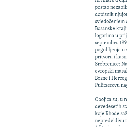
novinara u čij
postao nezabil
dopisnik njujo
svjedočenjem o
Bosanske krajin
logorima u pri
septembru 199
pogubljenja u 
pritvoru i kas
Srebrenice: Na
evropski masak
Bosne i Herceg
Pulitzerovu na
Obojica su, u 
devedesetih st
koje Rhode saž
nepredvidivu tr