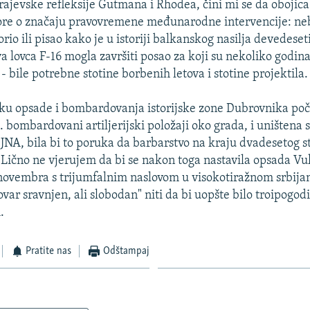
arajevske refleksije Gutmana i Rhodea, čini mi se da obojic
vore o značaju pravovremene međunarodne intervencije: ne
orio ili pisao kako je u istoriji balkanskog nasilja devedese
a lovca F-16 mogla završiti posao za koji su nekoliko godin
- bile potrebne stotine borbenih letova i stotine projektila.
tku opsade i bombardovanja istorijske zone Dubrovnika p
 bombardovani artiljerijski položaji oko grada, i uništena 
 JNA, bila bi to poruka da barbarstvo na kraju dvadesetog s
o. Lično ne vjerujem da bi se nakon toga nastavila opsada Vu
novembra s trijumfalnim naslovom u visokotiražnom srbij
ar sravnjen, ali slobodan" niti da bi uopšte bilo troipogod
.
Pratite nas
Odštampaj