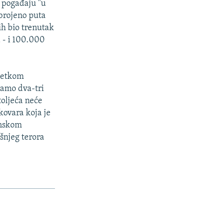
a pogađaju "u
brojeno puta
tih bio trenutak
a - i 100.000
očetkom
samo dva-tri
toljeća neće
kovara koja je
anskom
išnjeg terora