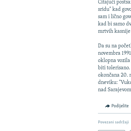
Čitajući posts
sridu" kad go
sam i lično gov
kad bi samo dv
mrtvih kasnije 
Da su na poče
novembra 1991.
oklopna vozila
biti tolerisan
okončana 20. 
dneviku: "Vukov
nad Sarajevom
Podijelite
Povezani sadržaji