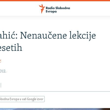
hić: Nenaučene lekcije
setih
ć
012.
obodna Evropa u vaš Google izvor