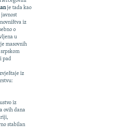
 Hercegovini
man
je tada kao
 javnost
novništva iz
osebno o
vljena u
učje masovnih
u srpskom
 i pad
vještaje iz
rstvu:
ustvo iz
va ovih dana
iji,
vno stabilan