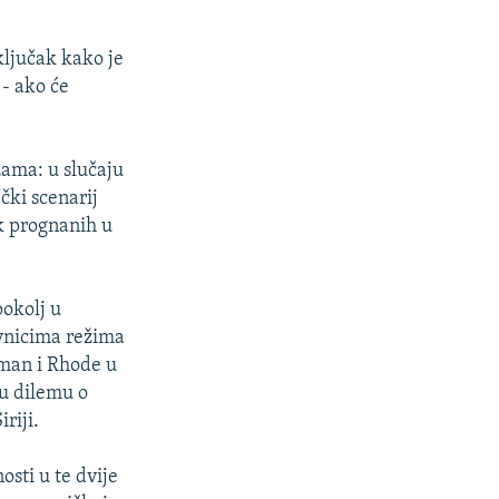
ključak kako je
- ako će
zama: u slučaju
čki scenarij
ak prognanih u
pokolj u
ivnicima režima
tman i Rhode u
u dilemu o
riji.
osti u te dvije