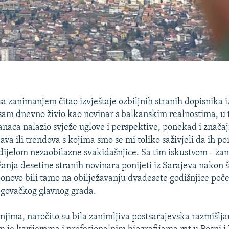
a zanimanjem čitao izvještaje ozbiljnih stranih dopisnika i
 sam dnevno živio kao novinar s balkanskim realnostima, u
ranaca nalazio svježe uglove i perspektive, ponekad i znača
java ili trendova s kojima smo se mi toliko saživjeli da ih p
ijelom nezaobilazne svakidašnjice. Sa tim iskustvom - za
anja desetine stranih novinara ponijeti iz Sarajeva nakon št
ponovo bili tamo na obilježavanju dvadesete godišnjice poč
govačkog glavnog grada.
jima, naročito su bila zanimljiva postsarajevska razmišlja