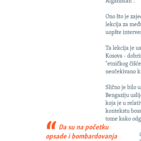
Afganistan".
Ono što je zaj
lekcija za međ
uopšte interven
Ta lekcija je 
Kosova - dobri
"etničkog čišće
neočekivano k
Slično je bilo 
Bengaziju usli
koja je u rela
kontekstu bosa
tome kako odgo
Da su na početku
opsade i bombardovanja