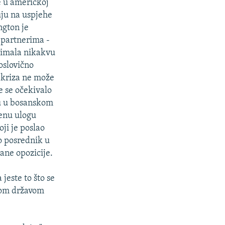
e u američkoj
uju na uspjehe
ngton je
 partnerima -
e imala nikakvu
oslovično
a kriza ne može
e se očekivalo
hu u bosanskom
ženu ulogu
ji je poslao
ao posrednik u
ane opozicije.
jeste to što se
tom državom