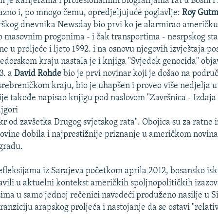
im je karijerama i profesionalnim biografijama rat u Bosni i
azno i, po mnogo čemu, opredjeljujuće poglavlje:
Roy Gut
rškog dnevnika Newsday bio prvi ko je alarmirao američku
 masovnim progonima - i čak transportima - nesrpskog sta
e u proljeće i ljeto 1992. i na osnovu njegovih izvještaja p
jedorskom kraju nastala je i knjiga "Svjedok genocida" obja
3. a
David Rohde
bio je prvi novinar koji je došao na podr
srebreničkom kraju, bio je uhapšen i proveo više nedjelja 
nije takođe napisao knjigu pod naslovom "Završnica - Izdaja
jgori
r od zavšetka Drugog svjetskog rata". Obojica su za ratne iz
ovine dobila i najprestižnije priznanje u američkom novina
gradu.
refleksijama iz Sarajeva početkom aprila 2012, bosansko isk
avili u aktuelni kontekst američkih spoljnopolitičkih izazo
ima u samo jednoj rečenici navodeći produženo nasilje u Sir
anziciju arapskog proljeća i nastojanje da se ostavi "relati