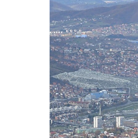
ISPRIČAJ MI
DNEVNO@RSE
SPECIJALI RSE
VIŠE OD NASLOVA
GENOCID U SREBRENICI
POPLAVE I KLIZIŠTA U BIH 2024.
TV LIBERTY
POST SCRIPTUM
MOJA EVROPA
TRI DECENIJE OD RATA U BIH
SVE KARTE DEJTONA
NASTANAK I RASPAD JUGOSLAVIJE