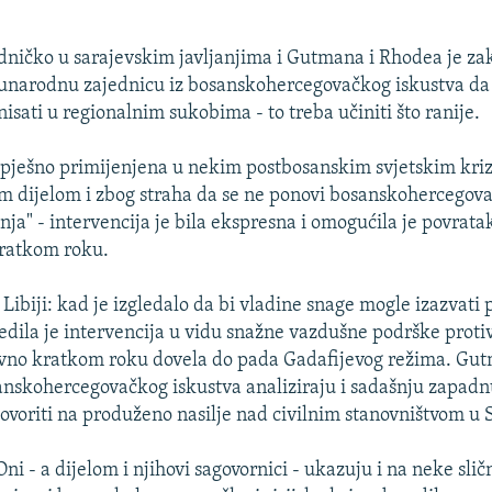
edničko u sarajevskim javljanjima i Gutmana i Rhodea je za
unarodnu zajednicu iz bosanskohercegovačkog iskustva da 
isati u regionalnim sukobima - to treba učiniti što ranije.
uspješno primijenjena u nekim postbosanskim svjetskim kri
m dijelom i zbog straha da se ne ponovi bosanskohercegova
nja" - intervencija je bila ekspresna i omogućila je povrat
ratkom roku.
u Libiji: kad je izgledalo da bi vladine snage mogle izazvati 
jedila je intervencija u vidu snažne vazdušne podrške prot
tivno kratkom roku dovela do pada Gadafijevog režima. Gu
nskohercegovačkog iskustva analiziraju i sadašnju zapadn
voriti na produženo nasilje nad civilnim stanovništvom u Si
Oni - a dijelom i njihovi sagovornici - ukazuju i na neke sličn