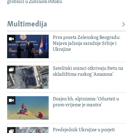
grobnici u Zubinom Potoku
Multimedija
Prva poseta Zelenskog Beogradu:
Najava jačanja saradnje Srbije i
Ukrajine
Satelitski snimci otkrivaju štetu na
skladištima ruskog 'Amazona'
Doajen bh. alpinizma: 'Odustati u
pravo vrijeme je mantra'
Predsjednik Ukrajine u posjeti