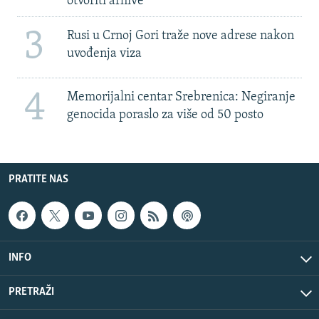
otvoriti arhive
3
Rusi u Crnoj Gori traže nove adrese nakon
uvođenja viza
4
Memorijalni centar Srebrenica: Negiranje
genocida poraslo za više od 50 posto
PRATITE NAS
INFO
PRETRAŽI