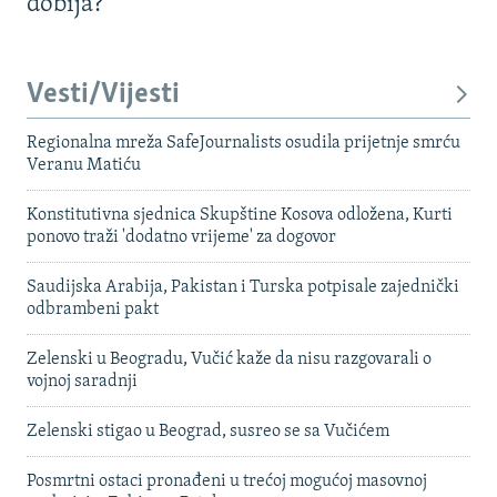
dobija?
Vesti/Vijesti
Regionalna mreža SafeJournalists osudila prijetnje smrću
Veranu Matiću
Konstitutivna sjednica Skupštine Kosova odložena, Kurti
ponovo traži 'dodatno vrijeme' za dogovor
Saudijska Arabija, Pakistan i Turska potpisale zajednički
odbrambeni pakt
Zelenski u Beogradu, Vučić kaže da nisu razgovarali o
vojnoj saradnji
Zelenski stigao u Beograd, susreo se sa Vučićem
Posmrtni ostaci pronađeni u trećoj mogućoj masovnoj