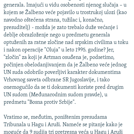
generala. Imajući u vidu osobenosti njenog slučaja – u
kojem se Žalbeno veće pojavilo u trostrukoj ulozi (kao
navodno oštećena strana, tužilac i, konačno,
presuditelj) - možda je zato trebalo duže većanje i
deblje obrazloženje nego u predmetu generala
optuženih za ratne zločine nad srpskim civilima u toku
i nakon operacije "Oluja" u leto 1995. godine? Jer,
"zločin" za koji je Artman osuđena je, podsetimo,
počinjen obelodanjivanjem da je Žalbeno veće jednog
UN suda odobrilo poverljivi karakter dokumentima
Vrhovnog saveta odbrane SR Jugoslavije, i tako
onemogućilo da se ti dokumenti koriste pred drugim
UN sudom (Međunarodnim sudom pravde), u
predmetu "Bosna protiv Srbije".
Vratimo se, međutim, poništenim presudama
Tribunala u Hagu i Aruši. Nameće se pitanje kako je
moguće da 9 sudija tri pretresna veća u Hagu i Aruši