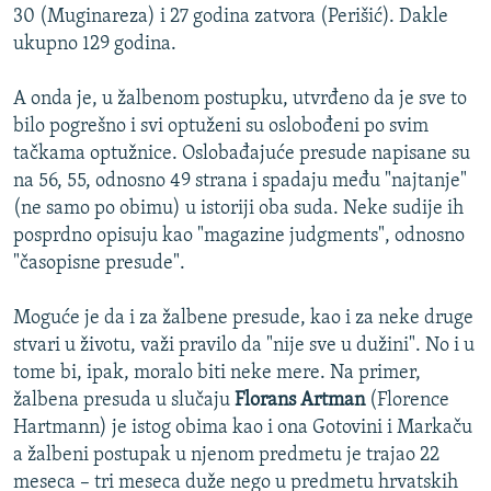
30 (Muginareza) i 27 godina zatvora (Perišić). Dakle
ukupno 129 godina.
A onda je, u žalbenom postupku, utvrđeno da je sve to
bilo pogrešno i svi optuženi su oslobođeni po svim
tačkama optužnice. Oslobađajuće presude napisane su
na 56, 55, odnosno 49 strana i spadaju među "najtanje"
(ne samo po obimu) u istoriji oba suda. Neke sudije ih
posprdno opisuju kao "magazine judgments", odnosno
"časopisne presude".
Moguće je da i za žalbene presude, kao i za neke druge
stvari u životu, važi pravilo da "nije sve u dužini". No i u
tome bi, ipak, moralo biti neke mere. Na primer,
žalbena presuda u slučaju
Florans Artman
(Florence
Hartmann) je istog obima kao i ona Gotovini i Markaču
a žalbeni postupak u njenom predmetu je trajao 22
meseca – tri meseca duže nego u predmetu hrvatskih