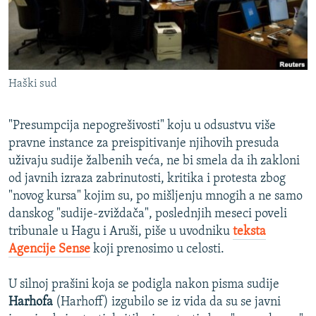
ISPRIČAJ MI
DNEVNO@RSE
SPECIJALI RSE
Haški sud
VIŠE OD NASLOVA
PRATITE NAS
GENOCID U SREBRENICI
"Presumpcija nepogrešivosti" koju u odsustvu više
POPLAVE I KLIZIŠTA U BIH 2024.
pravne instance za preispitivanje njihovih presuda
uživaju sudije žalbenih veća, ne bi smela da ih zakloni
TV LIBERTY
Sve RFE/RL stranice
od javnih izraza zabrinutosti, kritika i protesta zbog
POST SCRIPTUM
"novog kursa" kojim su, po mišljenju mnogih a ne samo
danskog "sudije-zviždača", poslednjih meseci poveli
MOJA EVROPA
tribunale u Hagu i Aruši, piše u uvodniku
teksta
TRI DECENIJE OD RATA U BIH
Agencije Sense
koji prenosimo u celosti.
SVE KARTE DEJTONA
U silnoj prašini koja se podigla nakon pisma sudije
NASTANAK I RASPAD JUGOSLAVIJE
Harhofa
(Harhoff) izgubilo se iz vida da su se javni