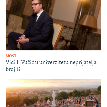
MOST
Vidi li Vučić u univerzitetu neprijatelja
broj 1?