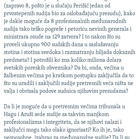
(zapravo 8, pošto je u slučaju Perišić jedan od
prvostepenih sudija bio za oslobađajuću presudu), kako
je dakle moguće da 8 profesionalnih međunarodnih
sudija tako teško pogreše i petoricu nevinih generala i
ministrara osude na 129 zatvora? I to nakon što su
proveli ukupno 900 sudskih dana u saslušavanju
stotina i stotina svedoka i razmatranju hiljada dokaznih
predmeta? I potrošili ko zna koliko miliona dolara
svetskih poreskih obveznika? Da bi, onda, većina u
žalbenim većima po kratkom postupku zaključila da to
što su uradili i zaključili sudije pretresnih veća ništa ne
valja i obrisala podove sudnica njihovim presudama?
Da li je moguće da u pretresnim većima tribunala u
Hagu i Aruši sede sudije sa takvim manjkom
profesionalizma i integriteta, da se njihovi nalazi i
zaključci mogu tako olako ignorisati? Ko ih je, tako
nesposobne, izabrao za međunarodne sudije? Da li su