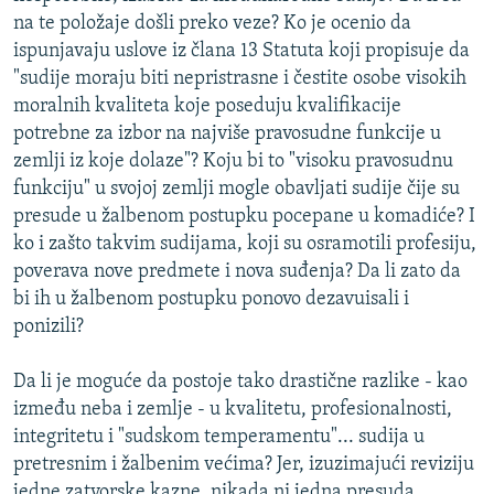
na te položaje došli preko veze? Ko je ocenio da
ispunjavaju uslove iz člana 13 Statuta koji propisuje da
"sudije moraju biti nepristrasne i čestite osobe visokih
moralnih kvaliteta koje poseduju kvalifikacije
potrebne za izbor na najviše pravosudne funkcije u
zemlji iz koje dolaze"? Koju bi to "visoku pravosudnu
funkciju" u svojoj zemlji mogle obavljati sudije čije su
presude u žalbenom postupku pocepane u komadiće? I
ko i zašto takvim sudijama, koji su osramotili profesiju,
poverava nove predmete i nova suđenja? Da li zato da
bi ih u žalbenom postupku ponovo dezavuisali i
ponizili?
Da li je moguće da postoje tako drastične razlike - kao
između neba i zemlje - u kvalitetu, profesionalnosti,
integritetu i "sudskom temperamentu"... sudija u
pretresnim i žalbenim većima? Jer, izuzimajući reviziju
jedne zatvorske kazne, nikada ni jedna presuda