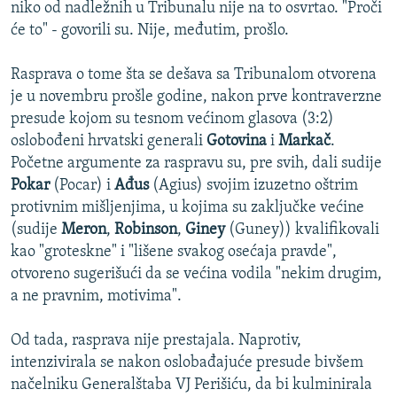
niko od nadležnih u Tribunalu nije na to osvrtao. "Proči
će to" - govorili su. Nije, međutim, prošlo.
Rasprava o tome šta se dešava sa Tribunalom otvorena
je u novembru prošle godine, nakon prve kontraverzne
presude kojom su tesnom većinom glasova (3:2)
oslobođeni hrvatski generali
Gotovina
i
Markač
.
Početne argumente za raspravu su, pre svih, dali sudije
Pokar
(Pocar) i
Ađus
(Agius) svojim izuzetno oštrim
protivnim mišljenjima, u kojima su zaključke većine
(sudije
Meron
,
Robinson
,
Giney
(Guney)) kvalifikovali
kao "groteskne" i "lišene svakog osećaja pravde",
otvoreno sugerišući da se većina vodila "nekim drugim,
a ne pravnim, motivima".
Od tada, rasprava nije prestajala. Naprotiv,
intenzivirala se nakon oslobađajuće presude bivšem
načelniku Generalštaba VJ Perišiću, da bi kulminirala