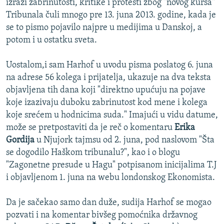
izrazi zabrinutosti, kritike i protesti zbog "novog kursa"
Tribunala čuli mnogo pre 13. juna 2013. godine, kada je
se to pismo pojavilo najpre u medijima u Danskoj, a
potom i u ostatku sveta.
Uostalom,i sam Harhof u uvodu pisma poslatog 6. juna
na adrese 56 kolega i prijatelja, ukazuje na dva teksta
objavljena tih dana koji "direktno upućuju na pojave
koje izazivaju duboku zabrinutost kod mene i kolega
koje srećem u hodnicima suda." Imajući u vidu datume,
može se pretpostaviti da je reč o komentaru
Erika
Gordija
u Njujork tajmsu od 2. juna, pod naslovom "Šta
se dogodilo Haškom tribunalu?", kao i o blogu
"Zagonetne presude u Hagu" potpisanom inicijalima T.J
i objavljenom 1. juna na webu londonskog Ekonomista.
Da je sačekao samo dan duže, sudija Harhof se mogao
pozvati i na komentar bivšeg pomoćnika državnog