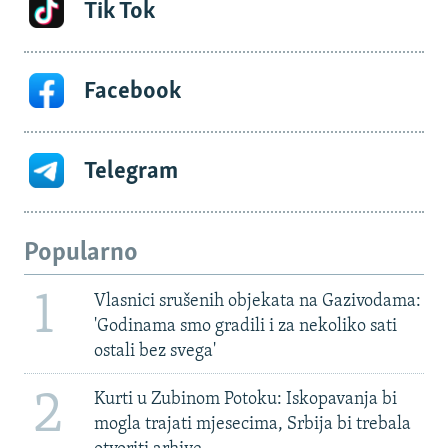
Tik Tok
Facebook
Telegram
Popularno
1
Vlasnici srušenih objekata na Gazivodama:
'Godinama smo gradili i za nekoliko sati
ostali bez svega'
2
Kurti u Zubinom Potoku: Iskopavanja bi
mogla trajati mjesecima, Srbija bi trebala