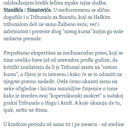
oslobađanjem bivših šefova srpske tajne službe,
Stanišića
i
Simatovića
. U međuvremenu se slično
dogodilo i u Tribunalu za Ruandu, koji sa Haškim
tribunalom deli ne samo Žalbeno veće, već i
zabrinutost i proteste zbog "novog kursa" kojim ga vode
nedavne presude.
Prepuštamo ekspertima za međunarodno pravo, koji se
time uveliko bave još od novembra prošle godine, da
kritički analiziraju da li je Tribunal zaista na "novom
kursu", u čijem je to interesu i kako će se to odraziti na
njegovo pravno nasleđe. Ovde ćemo ukazati samo na
neke očigledne i laicima razumljive činjenice o tome
kako je izveden ovaj "kopernikanski zaokret" u sudskoj
praksi Tribunala u Hagu i Aruši. A koje ukazuju da tu,
ipak, nešto ne štima.
U kratkom periodu od samo tri i po meseca - od sredine