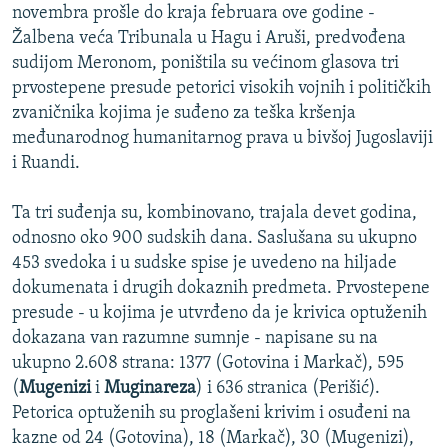
novembra prošle do kraja februara ove godine -
Žalbena veća Tribunala u Hagu i Aruši, predvođena
sudijom Meronom, poništila su većinom glasova tri
prvostepene presude petorici visokih vojnih i političkih
zvaničnika kojima je suđeno za teška kršenja
međunarodnog humanitarnog prava u bivšoj Jugoslaviji
i Ruandi.
Ta tri suđenja su, kombinovano, trajala devet godina,
odnosno oko 900 sudskih dana. Saslušana su ukupno
453 svedoka i u sudske spise je uvedeno na hiljade
dokumenata i drugih dokaznih predmeta. Prvostepene
presude - u kojima je utvrđeno da je krivica optuženih
dokazana van razumne sumnje - napisane su na
ukupno 2.608 strana: 1377 (Gotovina i Markač), 595
(
Mugenizi
i
Muginareza
) i 636 stranica (Perišić).
Petorica optuženih su proglašeni krivim i osuđeni na
kazne od 24 (Gotovina), 18 (Markač), 30 (Mugenizi),