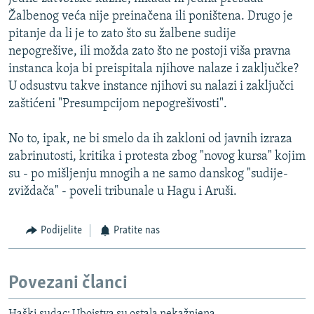
Žalbenog veća nije preinačena ili poništena. Drugo je
pitanje da li je to zato što su žalbene sudije
nepogrešive, ili možda zato što ne postoji viša pravna
instanca koja bi preispitala njihove nalaze i zaključke?
U odsustvu takve instance njihovi su nalazi i zaključci
zaštićeni "Presumpcijom nepogrešivosti".
No to, ipak, ne bi smelo da ih zakloni od javnih izraza
zabrinutosti, kritika i protesta zbog "novog kursa" kojim
su - po mišljenju mnogih a ne samo danskog "sudije-
zviždača" - poveli tribunale u Hagu i Aruši.
Podijelite
Pratite nas
Povezani članci