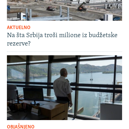
AKTUELNO
Na šta Srbija troši milione iz budžetske
rezerve?
OBJAŠNJENO