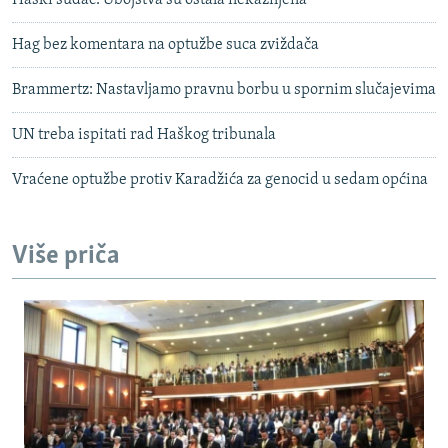
Haški sudac: Ubojstva su ostala nekažnjena
Hag bez komentara na optužbe suca zviždača
Brammertz: Nastavljamo pravnu borbu u spornim slučajevima
UN treba ispitati rad Haškog tribunala
Vraćene optužbe protiv Karadžića za genocid u sedam općina
Više priča