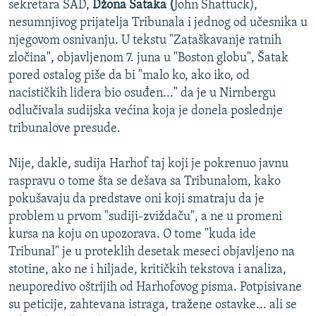
sekretara SAD,
Džona Šataka (
John Shattuck),
nesumnjivog prijatelja Tribunala i jednog od učesnika u
njegovom osnivanju. U tekstu "Zataškavanje ratnih
zločina", objavljenom 7. juna u "Boston globu", Šatak
pored ostalog piše da bi "malo ko, ako iko, od
nacističkih lidera bio osuđen..." da je u Nirnbergu
odlučivala sudijska većina koja je donela poslednje
tribunalove presude.
Nije, dakle, sudija Harhof taj koji je pokrenuo javnu
raspravu o tome šta se dešava sa Tribunalom, kako
pokušavaju da predstave oni koji smatraju da je
problem u prvom "sudiji-zviždaču", a ne u promeni
kursa na koju on upozorava. O tome "kuda ide
Tribunal" je u proteklih desetak meseci objavljeno na
stotine, ako ne i hiljade, kritičkih tekstova i analiza,
neuporedivo oštrijih od Harhofovog pisma. Potpisivane
su peticije, zahtevana istraga, tražene ostavke... ali se