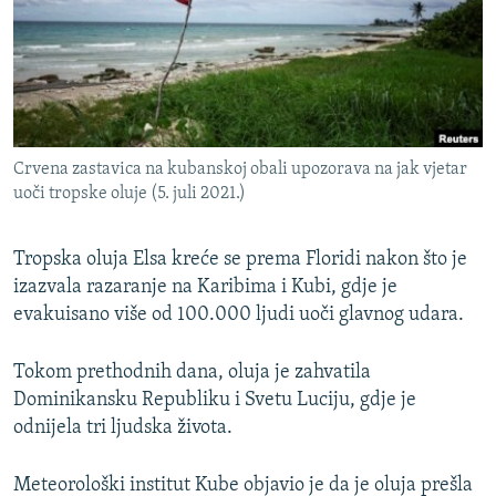
ISPRIČAJ MI
DNEVNO@RSE
SPECIJALI RSE
VIŠE OD NASLOVA
PRATITE NAS
Crvena zastavica na kubanskoj obali upozorava na jak vjetar
GENOCID U SREBRENICI
uoči tropske oluje (5. juli 2021.)
POPLAVE I KLIZIŠTA U BIH 2024.
Tropska oluja Elsa kreće se prema Floridi nakon što je
TV LIBERTY
Sve RFE/RL stranice
izazvala razaranje na Karibima i Kubi, gdje je
POST SCRIPTUM
evakuisano više od 100.000 ljudi uoči glavnog udara.
MOJA EVROPA
Tokom prethodnih dana, oluja je zahvatila
TRI DECENIJE OD RATA U BIH
Dominikansku Republiku i Svetu Luciju, gdje je
SVE KARTE DEJTONA
odnijela tri ljudska života.
NASTANAK I RASPAD JUGOSLAVIJE
Meteorološki institut Kube objavio je da je oluja prešla