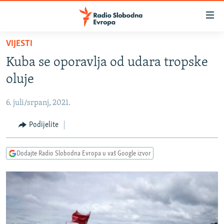
Dostupni
linkovi
Pređite
VIJESTI
na
VIJESTI
Kuba se oporavlja od udara tropske
glavni
BOSNA I HERCEGOVINA
sadržaj
oluje
SRBIJA
Pređite
na
6. juli/srpanj, 2021.
KOSOVO
glavnu
CRNA GORA
Podijelite
navigaciju
Pređite
VIZUELNO
na
Dodajte Radio Slobodna Evropa u vaš Google izvor
PODCASTI
VIDEO
pretragu
RAT U UKRAJINI
FOTOGALERIJE
KINA NA BALKANU
INFOGRAFIKE
RSE PRIČE IZ SVIJETA