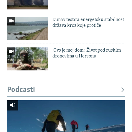
Dunav testira energetsku stabilnost
država kroz koje protiče
'Ovo je moj dom': Život pod ruskim
dronovima u Hersonu
Podcasti