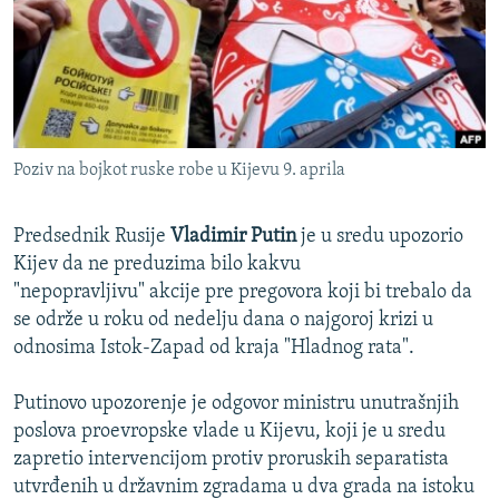
ISPRIČAJ MI
DNEVNO@RSE
SPECIJALI RSE
VIŠE OD NASLOVA
PRATITE NAS
Poziv na bojkot ruske robe u Kijevu 9. aprila
GENOCID U SREBRENICI
POPLAVE I KLIZIŠTA U BIH 2024.
Predsednik Rusije
Vladimir Putin
je u sredu upozorio
TV LIBERTY
Kijev da ne preduzima bilo kakvu
Sve RFE/RL stranice
"nepopravljivu" akcije pre pregovora koji bi trebalo da
POST SCRIPTUM
se održe u roku od nedelju dana o najgoroj krizi u
MOJA EVROPA
odnosima Istok-Zapad od kraja "Hladnog rata".
TRI DECENIJE OD RATA U BIH
Putinovo upozorenje je odgovor ministru unutrašnjih
SVE KARTE DEJTONA
poslova proevropske vlade u Kijevu, koji je u sredu
zapretio intervencijom protiv proruskih separatista
NASTANAK I RASPAD JUGOSLAVIJE
utvrđenih u državnim zgradama u dva grada na istoku