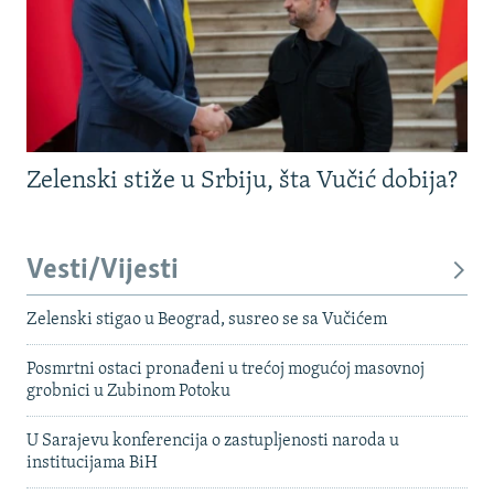
Zelenski stiže u Srbiju, šta Vučić dobija?
Vesti/Vijesti
Zelenski stigao u Beograd, susreo se sa Vučićem
Posmrtni ostaci pronađeni u trećoj mogućoj masovnoj
grobnici u Zubinom Potoku
U Sarajevu konferencija o zastupljenosti naroda u
institucijama BiH