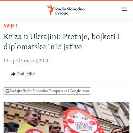
Dostupni
linkovi
Pređite
SVIJET
na
VIJESTI
Kriza u Ukrajini: Pretnje, bojkoti i
glavni
BOSNA I HERCEGOVINA
sadržaj
diplomatske inicijative
SRBIJA
Pređite
na
10. april/travanj, 2014.
KOSOVO
glavnu
CRNA GORA
Podijelite
navigaciju
Pređite
VIZUELNO
na
Dodajte Radio Slobodna Evropa u vaš Google izvor
PODCASTI
VIDEO
pretragu
RAT U UKRAJINI
FOTOGALERIJE
KINA NA BALKANU
INFOGRAFIKE
RSE PRIČE IZ SVIJETA