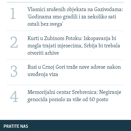
1
Vlasnici srušenih objekata na Gazivodama:
'Godinama smo gradili i za nekoliko sati
ostali bez svega'
2
Kurti u Zubinom Potoku: Iskopavanja bi
mogla trajati mjesecima, Srbija bi trebala
otvoriti arhive
3
Rusi u Crnoj Gori traže nove adrese nakon
uvođenja viza
4
Memorijalni centar Srebrenica: Negiranje
genocida poraslo za više od 50 posto
PRATITE NAS