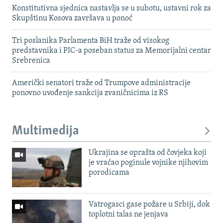
Konstitutivna sjednica nastavlja se u subotu, ustavni rok za
Skupštinu Kosova završava u ponoć
Tri poslanika Parlamenta BiH traže od visokog
predstavnika i PIC-a poseban status za Memorijalni centar
Srebrenica
Američki senatori traže od Trumpove administracije
ponovno uvođenje sankcija zvaničnicima iz RS
Multimedija
Ukrajina se oprašta od čovjeka koji
je vraćao poginule vojnike njihovim
porodicama
Vatrogasci gase požare u Srbiji, dok
toplotni talas ne jenjava