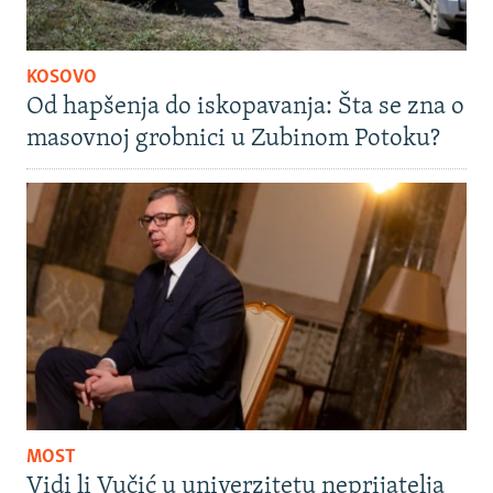
KOSOVO
Od hapšenja do iskopavanja: Šta se zna o
masovnoj grobnici u Zubinom Potoku?
MOST
Vidi li Vučić u univerzitetu neprijatelja