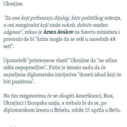
Ukrajine.
"Za one koji prihvataju dijalog, biće političkog rešenja,
a oni marginalni koji traže sukob, dobiće snažan
odgovor",
rekao je
Arsen Avakov
na Savetu ministara i
procenio da bi "kriza mogla da se reši u narednih 48
sati".
Upozorivši "privremene vlasti" Ukrajine da "ne učine
ništa nepopravljivo", Putin je izrazio nadu da će
najavljena diplomatska inicijativa "doneti ishod koji će
biti pozitivan".
Na tim razgovorima će se okupiti Amerikanci, Rusi,
Ukrajinci i Evropska unija, a trebalo bi da se, po
diplomatskom izvoru u Briselu, održe 17. aprila u Beču.