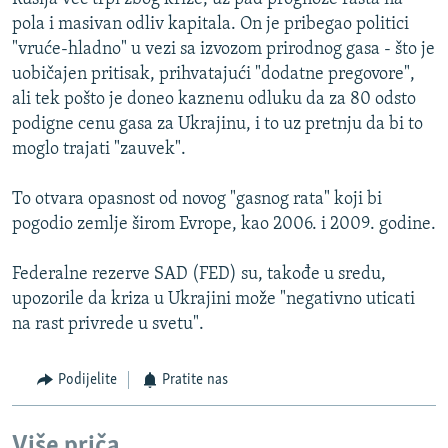
pola i masivan odliv kapitala. On je pribegao politici
"vruće-hladno" u vezi sa izvozom prirodnog gasa - što je
uobičajen pritisak, prihvatajući "dodatne pregovore",
ali tek pošto je doneo kaznenu odluku da za 80 odsto
podigne cenu gasa za Ukrajinu, i to uz pretnju da bi to
moglo trajati "zauvek".
To otvara opasnost od novog "gasnog rata" koji bi
pogodio zemlje širom Evrope, kao 2006. i 2009. godine.
Federalne rezerve SAD (FED) su, takođe u sredu,
upozorile da kriza u Ukrajini može "negativno uticati
na rast privrede u svetu".
Podijelite
Pratite nas
Više priča