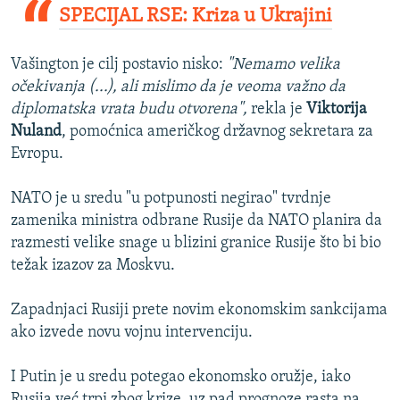
SPECIJAL RSE: Kriza u Ukrajini
Vašington je cilj postavio nisko:
"Nemamo velika
očekivanja (...), ali mislimo da je veoma važno da
diplomatska vrata budu otvorena",
rekla je
Viktorija
Nuland
, pomoćnica američkog državnog sekretara za
Evropu.
NATO je u sredu "u potpunosti negirao" tvrdnje
zamenika ministra odbrane Rusije da NATO planira da
razmesti velike snage u blizini granice Rusije što bi bio
težak izazov za Moskvu.
Zapadnjaci Rusiji prete novim ekonomskim sankcijama
ako izvede novu vojnu intervenciju.
I Putin je u sredu potegao ekonomsko oružje, iako
Rusija već trpi zbog krize, uz pad prognoze rasta na