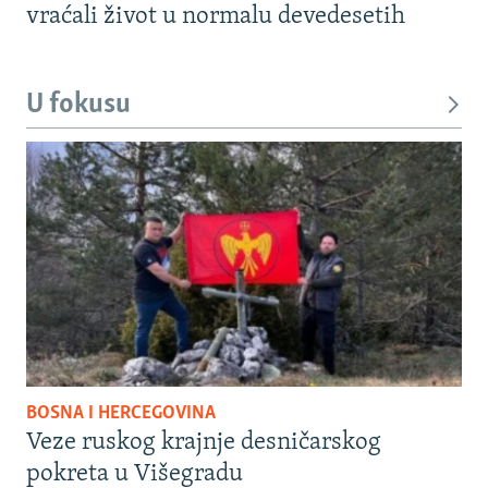
vraćali život u normalu devedesetih
U fokusu
BOSNA I HERCEGOVINA
Veze ruskog krajnje desničarskog
pokreta u Višegradu