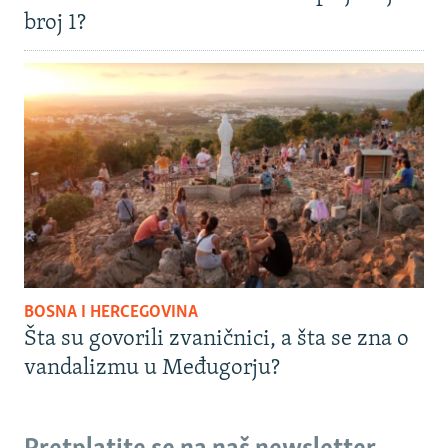
broj 1?
BOSNA I HERCEGOVINA
Šta su govorili zvaničnici, a šta se zna o
vandalizmu u Međugorju?