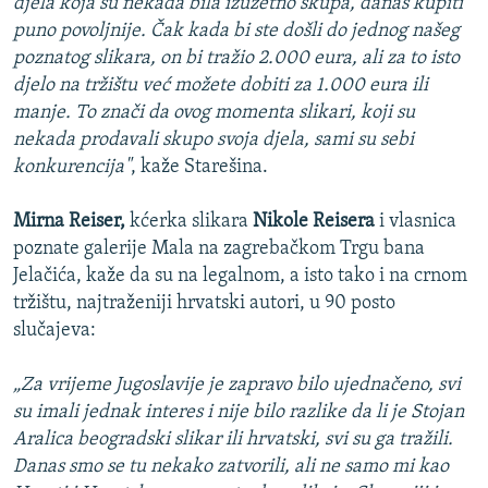
djela koja su nekada bila izuzetno skupa, danas kupiti
puno povoljnije. Čak kada bi ste došli do jednog našeg
poznatog slikara, on bi tražio 2.000 eura, ali za to isto
djelo na tržištu već možete dobiti za 1.000 eura ili
manje. To znači da ovog momenta slikari, koji su
nekada prodavali skupo svoja djela, sami su sebi
konkurencija"
, kaže Starešina.
Mirna Reiser,
kćerka slikara
Nikole Reisera
i vlasnica
poznate galerije Mala na zagrebačkom Trgu bana
Jelačića, kaže da su na legalnom, a isto tako i na crnom
tržištu, najtraženiji hrvatski autori, u 90 posto
slučajeva:
„Za vrijeme Jugoslavije je zapravo bilo ujednačeno, svi
su imali jednak interes i nije bilo razlike da li je Stojan
Aralica beogradski slikar ili hrvatski, svi su ga tražili.
Danas smo se tu nekako zatvorili, ali ne samo mi kao