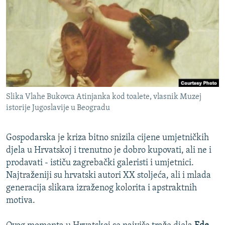
ISPRIČAJ MI
DNEVNO@RSE
SPECIJALI RSE
VIŠE OD NASLOVA
PRATITE NAS
GENOCID U SREBRENICI
Slika Vlahe Bukovca Atinjanka kod toalete, vlasnik Muzej
POPLAVE I KLIZIŠTA U BIH 2024.
istorije Jugoslavije u Beogradu
TV LIBERTY
Sve RFE/RL stranice
POST SCRIPTUM
Gospodarska je kriza bitno snizila cijene umjetničkih
djela u Hrvatskoj i trenutno je dobro kupovati, ali ne i
MOJA EVROPA
prodavati - ističu zagrebački galeristi i umjetnici.
TRI DECENIJE OD RATA U BIH
Najtraženiji su hrvatski autori XX stoljeća, ali i mlada
generacija slikara izraženog kolorita i apstraktnih
SVE KARTE DEJTONA
motiva.
NASTANAK I RASPAD JUGOSLAVIJE