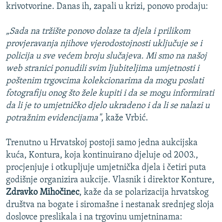
krivotvorine. Danas ih, zapali u krizi, ponovo prodaju:
„Sada na tržište ponovo dolaze ta djela i prilikom
provjeravanja njihove vjerodostojnosti uključuje se i
policija u sve većem broju slučajeva. Mi smo na našoj
web stranici ponudili svim ljubiteljima umjetnosti i
poštenim trgovcima kolekcionarima da mogu poslati
fotografiju onog što žele kupiti i da se mogu informirati
da li je to umjetničko djelo ukradeno i da li se nalazi u
potražnim evidencijama"
, kaže Vrbić.
Trenutno u Hrvatskoj postoji samo jedna aukcijska
kuća, Kontura, koja kontinuirano djeluje od 2003.,
procjenjuje i otkupljuje umjetnička djela i četiri puta
godišnje organizira aukcije. Vlasnik i direktor Konture,
Zdravko Mihočinec
, kaže da se polarizacija hrvatskog
društva na bogate i siromašne i nestanak srednjeg sloja
doslovce preslikala i na trgovinu umjetninama: