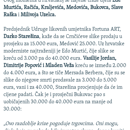
Ovog momenta u Hrvatskoj se najviše traže djela
Ede
Murtića, Račića, Kraljevića, Medovića, Bukovca, Slave
Raška
i
Milivoja Uzelca.
Predsjednik Udruge likovnih umjetnika Fortuna ART,
Darko Starešina
, kaže da se Crnčićeve slike prodaju u
prosjeku za 15.000 eura, Medović 25.000. Uz hrvatske
moderniste najtraženiji je Edo Murtić, čije slike se
kreću od 3.000 pa do 40.000 eura.
Vasilije Jordan,
Dimitrije Popović i Mladen Veža
kreću se između 2.000
do 4.000 eura, a što se tiče Mersada Berbera, čije su se
slike do njegove smrti prodavale za 3.000 do 5.000
eura, vani i za 40.000, Starešina procjenjuje da će im
cijene padati. Čak je i prosječni Bukovac pao s
uobičajenih 30.000 do 40.000 eura na manje od
30.000:
„Ovo razdoblje krize pogoduje trgovcima. Oni mogu,