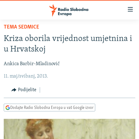
Dostupni
linkovi
Pređite
TEMA SEDMICE
na
VIJESTI
Kriza oborila vrijednost umjetnina i
glavni
BOSNA I HERCEGOVINA
sadržaj
u Hrvatskoj
SRBIJA
Pređite
na
Ankica Barbir-Mladinović
KOSOVO
glavnu
11. maj/svibanj, 2013.
CRNA GORA
navigaciju
Pređite
VIZUELNO
Podijelite
na
PODCASTI
VIDEO
pretragu
Dodajte Radio Slobodna Evropa u vaš Google izvor
RAT U UKRAJINI
FOTOGALERIJE
KINA NA BALKANU
INFOGRAFIKE
RSE PRIČE IZ SVIJETA