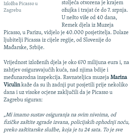
stoljeća otvorena je krajem
Izložba Picasso u
ožujka i trajat će do 7. srpnja.
Zagrebu
U nešto više od 40 dana,
Remek djela iz Muzeja
Picasso, u Parizu, vidjelo je 40.000 posjetitelja. Dolaze
ljubitelji Picassa iz cijele regije, od Slovenije do
Mađarske, Srbije.
Vrijednost izloženih djela je oko 670 milijuna eura i, na
zahtjev osiguravajućih kuća, nad njima bdije i
međunarodna inspekcija. Ravnateljica muzeja
Marina
Viculin
kaže da su ih zadnji put posjetili prije nekoliko
dana i uz visoke ocjene zaključili da je Picasso u
Zagrebu siguran:
„Mi imamo sustav osiguranja na svim nivoima, od
fizičke zaštite zgrade izvana, policijskih ophodnji noću,
preko zaštitarske službe, koja je tu 24 sata. To je sve