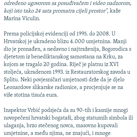
određeno ugovorom sa posuđivačem i video nadzorom,
koji isto tako 24 sata promatra cijeli prostor"
, kaže
Marina Viculin.
Prema policijskoj evidenciji od 1995. do 2008. U
Hrvatskoj je ukradeno blizu 4.000 umjetnina. Manji
dio je pronađen, a nedavno i najtraženija, Bogorodica s
djetetom iz benediktanskog samostana na Krku, za
kojom se tragalo 20 godina. Riječ je platnu iz XVI
stoljeća, ukradenom 1993. iz Restauratorskog zavoda u
Splitu. Neki povjesničari umjetnosti drže da je djelo
Leonardove slikarske radionice, a procjenjuje se na
više stotina tisuća eura.
Inspektor Vrbić podsjeća da su 90-tih i kasnije mnogi
novopečeni hrvatski bogataši, zbog statusnih simbola ili
ulaganja, brzo stečenog novca, masovno kupovali
umjetnine, a među njima, ne znajući, i mnoge