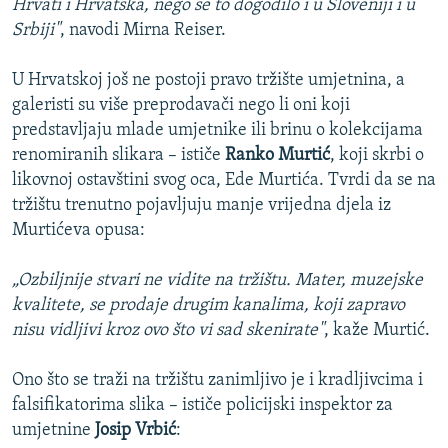
Hrvati i Hrvatska, nego se to dogodilo i u Sloveniji i u
Srbiji"
, navodi Mirna Reiser.
U Hrvatskoj još ne postoji pravo tržište umjetnina, a
galeristi su više preprodavači nego li oni koji
predstavljaju mlade umjetnike ili brinu o kolekcijama
renomiranih slikara – ističe
Ranko Murtić
, koji skrbi o
likovnoj ostavštini svog oca, Ede Murtića. Tvrdi da se na
tržištu trenutno pojavljuju manje vrijedna djela iz
Murtićeva opusa:
„Ozbiljnije stvari ne vidite na tržištu. Mater, muzejske
kvalitete, se prodaje drugim kanalima, koji zapravo
nisu vidljivi kroz ovo što vi sad skenirate"
, kaže Murtić.
Ono što se traži na tržištu zanimljivo je i kradljivcima i
falsifikatorima slika – ističe policijski inspektor za
umjetnine
Josip Vrbić
: