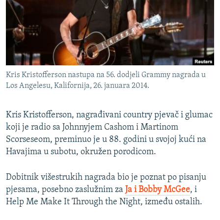
ISPRIČAJ MI
DNEVNO@RSE
SPECIJALI RSE
VIŠE OD NASLOVA
PRATITE NAS
Kris Kristofferson nastupa na 56. dodjeli Grammy nagrada u
GENOCID U SREBRENICI
Los Angelesu, Kalifornija, 26. januara 2014.
POPLAVE I KLIZIŠTA U BIH 2024.
Kris Kristofferson, nagrađivani country pjevač i glumac
TV LIBERTY
Sve RFE/RL stranice
koji je radio sa Johnnyjem Cashom i Martinom
POST SCRIPTUM
Scorseseom, preminuo je u 88. godini u svojoj kući na
MOJA EVROPA
Havajima u subotu, okružen porodicom.
TRI DECENIJE OD RATA U BIH
Dobitnik višestrukih nagrada bio je poznat po pisanju
SVE KARTE DEJTONA
pjesama, posebno zaslužnim za
Ja i Bobby McGee
, i
Help Me Make It Through the Night, između ostalih.
NASTANAK I RASPAD JUGOSLAVIJE