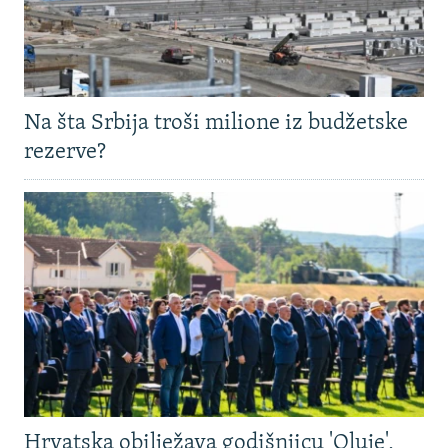
Na šta Srbija troši milione iz budžetske
rezerve?
Hrvatska obilježava godišnjicu 'Oluje',