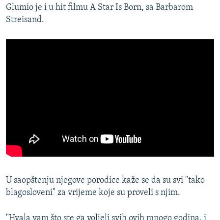
Glumio je i u hit filmu A Star Is Born, sa Barbarom
Streisand.
U saopštenju njegove porodice kaže se da su svi "tako
blagosloveni" za vrijeme koje su proveli s njim.
"Hvala vam što ste ga voljeli svih ovih mnogo godina, i