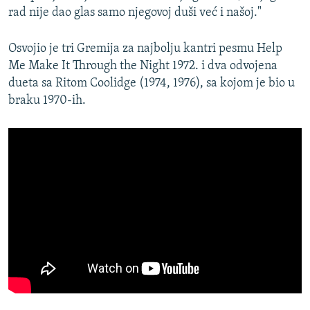
rad nije dao glas samo njegovoj duši već i našoj."
Osvojio je tri Gremija za najbolju kantri pesmu Help
Me Make It Through the Night 1972. i dva odvojena
dueta sa Ritom Coolidge (1974, 1976), sa kojom je bio u
braku 1970-ih.