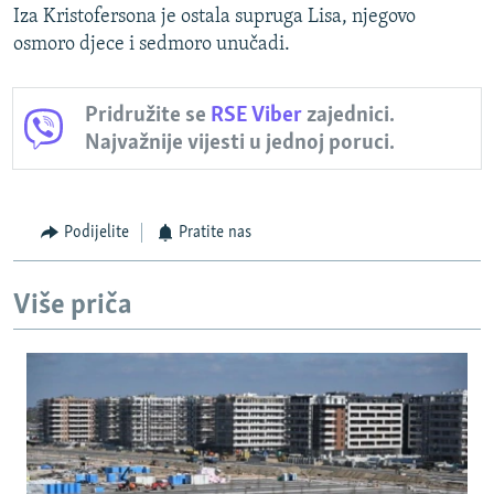
Iza Kristofersona je ostala supruga Lisa, njegovo
osmoro djece i sedmoro unučadi.
Pridružite se
RSE Viber
zajednici.
Najvažnije vijesti u jednoj poruci.
Podijelite
Pratite nas
Više priča