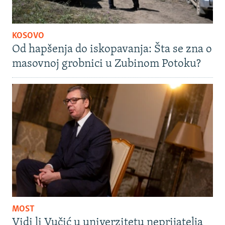
KOSOVO
Od hapšenja do iskopavanja: Šta se zna o
masovnoj grobnici u Zubinom Potoku?
MOST
Vidi li Vučić u univerzitetu neprijatelja