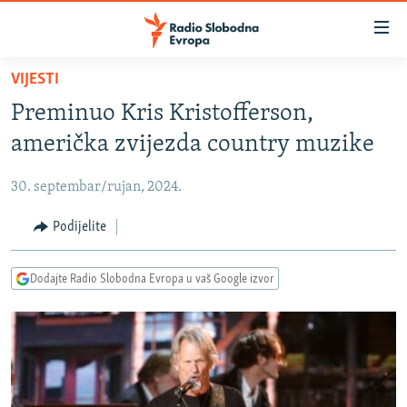
Dostupni
linkovi
Pređite
VIJESTI
na
VIJESTI
Preminuo Kris Kristofferson,
glavni
BOSNA I HERCEGOVINA
sadržaj
američka zvijezda country muzike
SRBIJA
Pređite
na
30. septembar/rujan, 2024.
KOSOVO
glavnu
CRNA GORA
Podijelite
navigaciju
Pređite
VIZUELNO
na
Dodajte Radio Slobodna Evropa u vaš Google izvor
PODCASTI
VIDEO
pretragu
RAT U UKRAJINI
FOTOGALERIJE
KINA NA BALKANU
INFOGRAFIKE
RSE PRIČE IZ SVIJETA