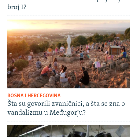
broj 1?
BOSNA I HERCEGOVINA
Šta su govorili zvaničnici, a šta se zna o
vandalizmu u Međugorju?