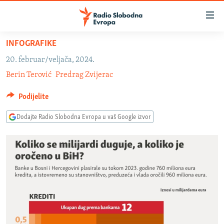
Dostupni
linkovi
Pređite
INFOGRAFIKE
na
VIJESTI
20. februar/veljača, 2024.
glavni
BOSNA I HERCEGOVINA
Berin Terović
Predrag Zvijerac
sadržaj
SLUŠAJTE
SRBIJA
Pređite
Podijelite
na
KOSOVO
glavnu
Dodajte Radio Slobodna Evropa u vaš Google izvor
YouTube Music
CRNA GORA
navigaciju
Pređite
VIZUELNO
Spotify
na
PODCASTI
VIDEO
pretragu
RAT U UKRAJINI
FOTOGALERIJE
YouTube
KINA NA BALKANU
INFOGRAFIKE
Pratite
RSE PRIČE IZ SVIJETA