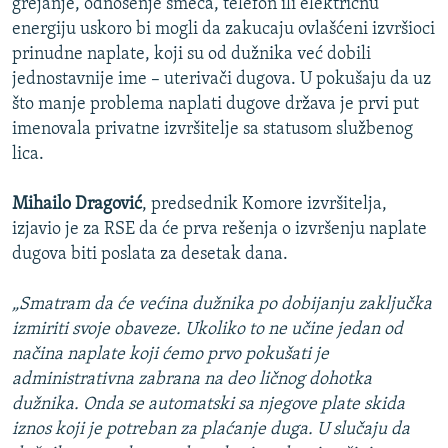
grejanje, odnošenje smeća, telefon ili električnu
energiju uskoro bi mogli da zakucaju ovlašćeni izvršioci
prinudne naplate, koji su od dužnika već dobili
jednostavnije ime – uterivači dugova. U pokušaju da uz
što manje problema naplati dugove država je prvi put
imenovala privatne izvršitelje sa statusom službenog
lica.
Mihailo Dragović
, predsednik Komore izvršitelja,
izjavio je za RSE da će prva rešenja o izvršenju naplate
dugova biti poslata za desetak dana.
„Smatram da će većina dužnika po dobijanju zaključka
izmiriti svoje obaveze. Ukoliko to ne učine jedan od
načina naplate koji ćemo prvo pokušati je
administrativna zabrana na deo ličnog dohotka
dužnika. Onda se automatski sa njegove plate skida
iznos koji je potreban za plaćanje duga. U slučaju da