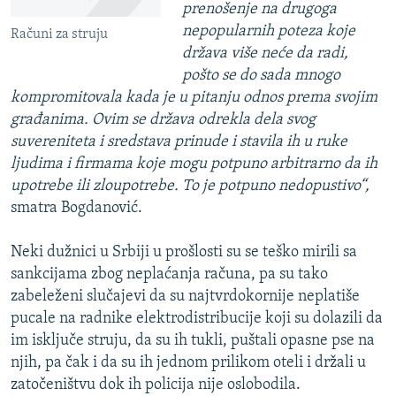
prenošenje na drugoga
nepopularnih poteza koje
Računi za struju
država više neće da radi,
pošto se do sada mnogo
kompromitovala kada je u pitanju odnos prema svojim
građanima. Ovim se država odrekla dela svog
suvereniteta i sredstava prinude i stavila ih u ruke
ljudima i firmama koje mogu potpuno arbitrarno da ih
upotrebe ili zloupotrebe. To je potpuno nedopustivo“,
smatra Bogdanović.
Neki dužnici u Srbiji u prošlosti su se teško mirili sa
sankcijama zbog neplaćanja računa, pa su tako
zabeleženi slučajevi da su najtvrdokornije neplatiše
pucale na radnike elektrodistribucije koji su dolazili da
im isključe struju, da su ih tukli, puštali opasne pse na
njih, pa čak i da su ih jednom prilikom oteli i držali u
zatočeništvu dok ih policija nije oslobodila.