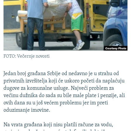
ISPRIČAJ MI
DNEVNO@RSE
SPECIJALI RSE
VIŠE OD NASLOVA
PRATITE NAS
GENOCID U SREBRENICI
FOTO: Večernje novosti
POPLAVE I KLIZIŠTA U BIH 2024.
TV LIBERTY
Sve RFE/RL stranice
Jedan broj građana Srbije od nedavno je u strahu od
POST SCRIPTUM
privatnih izvršitelja koji će uskoro početi da naplaćuju
dugove za komunalne usluge. Najveći problem za
MOJA EVROPA
većinu dužnika do sada su bile male plate i penzije, ali
TRI DECENIJE OD RATA U BIH
ovih dana su u još većem problemu jer im preti
oduzimanje imovine.
SVE KARTE DEJTONA
NASTANAK I RASPAD JUGOSLAVIJE
Na vrata građana koji nisu platili račune za vodu,