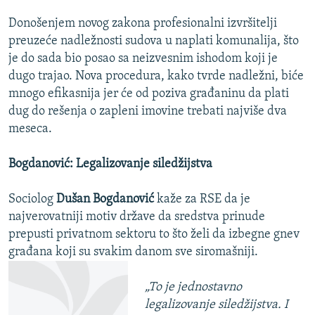
Donošenjem novog zakona profesionalni izvršitelji
preuzeće nadležnosti sudova u naplati komunalija, što
je do sada bio posao sa neizvesnim ishodom koji je
dugo trajao. Nova procedura, kako tvrde nadležni, biće
mnogo efikasnija jer će od poziva građaninu da plati
dug do rešenja o zapleni imovine trebati najviše dva
meseca.
Bogdanović: Legalizovanje siledžijstva
Sociolog
Dušan Bogdanović
kaže za RSE da je
najverovatniji motiv države da sredstva prinude
prepusti privatnom sektoru to što želi da izbegne gnev
građana koji su svakim danom sve siromašniji.
„To je jednostavno
legalizovanje siledžijstva. I