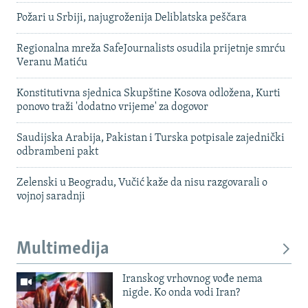
Požari u Srbiji, najugroženija Deliblatska peščara
Regionalna mreža SafeJournalists osudila prijetnje smrću
Veranu Matiću
Konstitutivna sjednica Skupštine Kosova odložena, Kurti
ponovo traži 'dodatno vrijeme' za dogovor
Saudijska Arabija, Pakistan i Turska potpisale zajednički
odbrambeni pakt
Zelenski u Beogradu, Vučić kaže da nisu razgovarali o
vojnoj saradnji
Multimedija
Iranskog vrhovnog vođe nema
nigde. Ko onda vodi Iran?