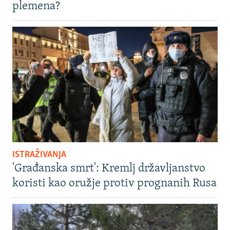
plemena?
ISTRAŽIVANJA
'Građanska smrt': Kremlj državljanstvo
koristi kao oružje protiv prognanih Rusa