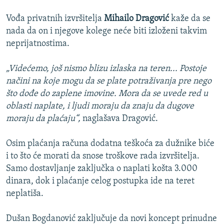
Vođa privatnih izvršitelja
Mihailo Dragović
kaže da se
nada da on i njegove kolege neće biti izloženi takvim
neprijatnostima.
„Videćemo, još nismo blizu izlaska na teren... Postoje
načini na koje mogu da se plate potraživanja pre nego
što dođe do zaplene imovine. Mora da se uvede red u
oblasti naplate, i ljudi moraju da znaju da dugove
moraju da plaćaju“,
naglašava Dragović.
Osim plaćanja računa dodatna teškoća za dužnike biće
i to što će morati da snose troškove rada izvršitelja.
Samo dostavljanje zaključka o naplati košta 3.000
dinara, dok i plaćanje celog postupka ide na teret
neplatiša.
Dušan Bogdanović zaključuje da novi koncept prinudne