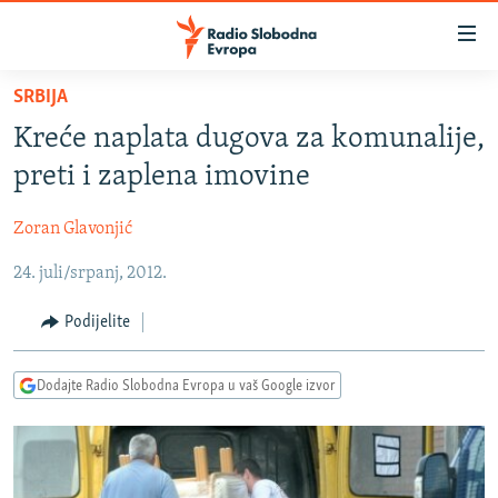
Dostupni
linkovi
Pređite
SRBIJA
na
VIJESTI
Kreće naplata dugova za komunalije,
glavni
BOSNA I HERCEGOVINA
sadržaj
preti i zaplena imovine
SRBIJA
Pređite
na
Zoran Glavonjić
KOSOVO
glavnu
24. juli/srpanj, 2012.
CRNA GORA
navigaciju
Pređite
VIZUELNO
Podijelite
na
PODCASTI
VIDEO
pretragu
Dodajte Radio Slobodna Evropa u vaš Google izvor
RAT U UKRAJINI
FOTOGALERIJE
KINA NA BALKANU
INFOGRAFIKE
RSE PRIČE IZ SVIJETA