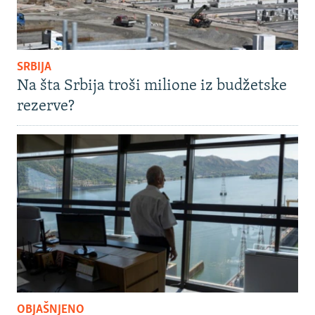
SRBIJA
Na šta Srbija troši milione iz budžetske
rezerve?
OBJAŠNJENO