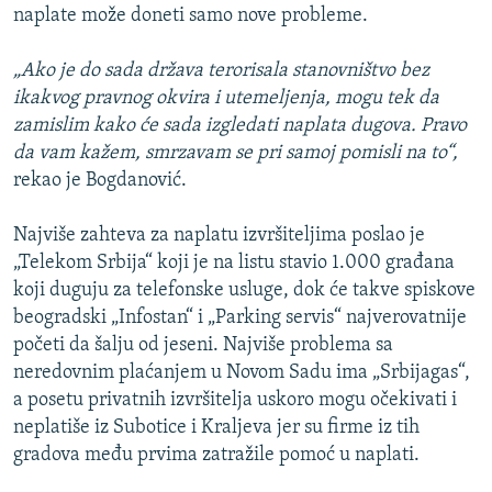
naplate može doneti samo nove probleme.
„Ako je do sada država terorisala stanovništvo bez
ikakvog pravnog okvira i utemeljenja, mogu tek da
zamislim kako će sada izgledati naplata dugova. Pravo
da vam kažem, smrzavam se pri samoj pomisli na to“,
rekao je Bogdanović.
Najviše zahteva za naplatu izvršiteljima poslao je
„Telekom Srbija“ koji je na listu stavio 1.000 građana
koji duguju za telefonske usluge, dok će takve spiskove
beogradski „Infostan“ i „Parking servis“ najverovatnije
početi da šalju od jeseni. Najviše problema sa
neredovnim plaćanjem u Novom Sadu ima „Srbijagas“,
a posetu privatnih izvršitelja uskoro mogu očekivati i
neplatiše iz Subotice i Kraljeva jer su firme iz tih
gradova među prvima zatražile pomoć u naplati.