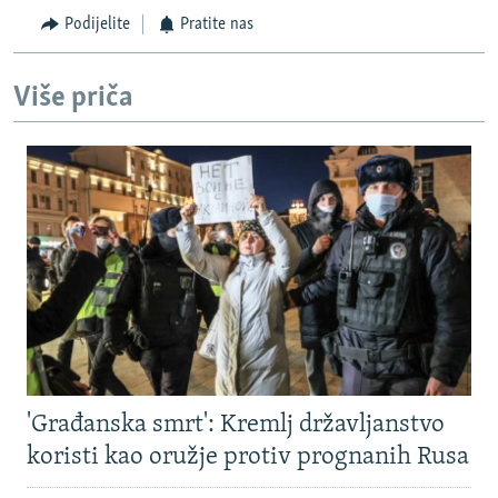
Podijelite
Pratite nas
Više priča
'Građanska smrt': Kremlj državljanstvo
koristi kao oružje protiv prognanih Rusa