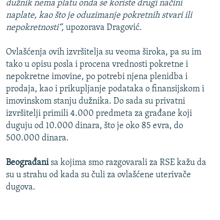
dužnik nema platu onda se koriste drugi načini
naplate, kao što je oduzimanje pokretnih stvari ili
nepokretnosti“,
upozorava Dragović.
Ovlašćenja ovih izvršitelja su veoma široka, pa su im
tako u opisu posla i procena vrednosti pokretne i
nepokretne imovine, po potrebi njena plenidba i
prodaja, kao i prikupljanje podataka o finansijskom i
imovinskom stanju dužnika. Do sada su privatni
izvršitelji primili 4.000 predmeta za građane koji
duguju od 10.000 dinara, što je oko 85 evra, do
500.000 dinara.
Beograđani
sa kojima smo razgovarali za RSE kažu da
su u strahu od kada su čuli za ovlašćene uterivače
dugova.