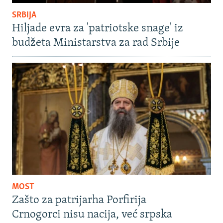
SRBIJA
Hiljade evra za 'patriotske snage' iz
budžeta Ministarstva za rad Srbije
MOST
Zašto za patrijarha Porfirija
Crnogorci nisu nacija, već srpska