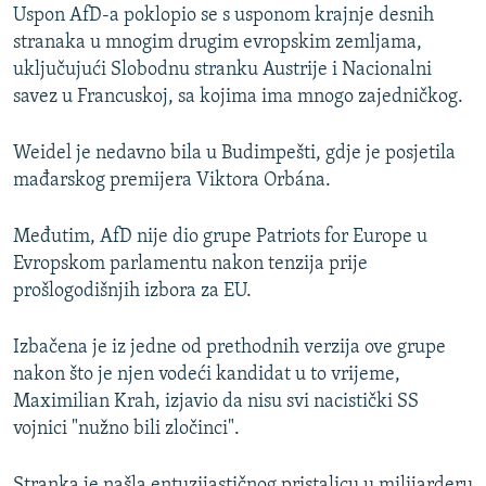
Uspon AfD-a poklopio se s usponom krajnje desnih
stranaka u mnogim drugim evropskim zemljama,
uključujući Slobodnu stranku Austrije i Nacionalni
savez u Francuskoj, sa kojima ima mnogo zajedničkog.
Weidel je nedavno bila u Budimpešti, gdje je posjetila
mađarskog premijera Viktora Orbána.
Međutim, AfD nije dio grupe Patriots for Europe u
Evropskom parlamentu nakon tenzija prije
prošlogodišnjih izbora za EU.
Izbačena je iz jedne od prethodnih verzija ove grupe
nakon što je njen vodeći kandidat u to vrijeme,
Maximilian Krah, izjavio da nisu svi nacistički SS
vojnici "nužno bili zločinci".
Stranka je našla entuzijastičnog pristalicu u milijarderu