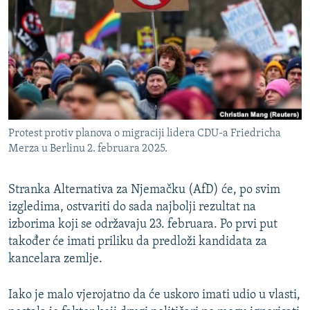
ISPRIČAJ MI
DNEVNO@RSE
SPECIJALI RSE
VIŠE OD NASLOVA
PRATITE NAS
GENOCID U SREBRENICI
Protest protiv planova o migraciji lidera CDU-a Friedricha
POPLAVE I KLIZIŠTA U BIH 2024.
Merza u Berlinu 2. februara 2025.
TV LIBERTY
Sve RFE/RL stranice
POST SCRIPTUM
Stranka Alternativa za Njemačku (AfD) će, po svim
izgledima, ostvariti do sada najbolji rezultat na
MOJA EVROPA
izborima koji se održavaju 23. februara. Po prvi put
TRI DECENIJE OD RATA U BIH
također će imati priliku da predloži kandidata za
kancelara zemlje.
SVE KARTE DEJTONA
NASTANAK I RASPAD JUGOSLAVIJE
Iako je malo vjerojatno da će uskoro imati udio u vlasti,