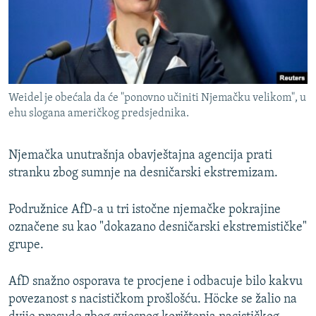
Weidel je obećala da će "ponovno učiniti Njemačku velikom", u
ehu slogana američkog predsjednika.
Njemačka unutrašnja obavještajna agencija prati
stranku zbog sumnje na desničarski ekstremizam.
Podružnice AfD-a u tri istočne njemačke pokrajine
označene su kao "dokazano desničarski ekstremističke"
grupe.
AfD snažno osporava te procjene i odbacuje bilo kakvu
povezanost s nacističkom prošlošću. Höcke se žalio na