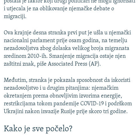
postala je faktor koji drugi političari ne mogu ignorisati
i utjecala je na oblikovanje njemačke debate o
migraciji.
Ova krajnje desna stranka prvi put je ušla u njemački
nacionalni parlament prije osam godina, na temelju
nezadovoljstva zbog dolaska velikog broja migranata
sredinom 2010-ih. Smanjenje migracija ostaje njen
zaštitni znak, piše Associated Press (AP).
Međutim, stranka je pokazala sposobnost da iskoristi
nezadovoljstvo i u drugim pitanjima: njemačkim
okretanjem prema obnovljivim izvorima energije,
restrikcijama tokom pandemije COVID-19 i podrškom
Ukrajini nakon invazije Rusije prije skoro tri godine.
Kako je sve počelo?