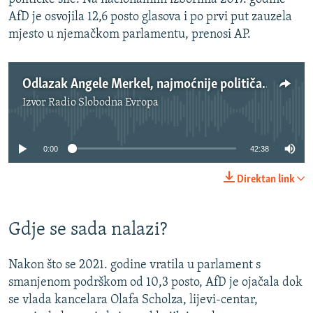
AfD je osvojila 12,6 posto glasova i po prvi put zauzela
mjesto u njemačkom parlamentu, prenosi AP.
Odlazak Angele Merkel, najmoćnije političarke sveta
Izvor
Radio Slobodna Evropa
No media source currently available
0:00
42:38
Direktan link
Gdje se sada nalazi?
Nakon što se 2021. godine vratila u parlament s
smanjenom podrškom od 10,3 posto, AfD je ojačala dok
se vlada kancelara Olafa Scholza, lijevi-centar,