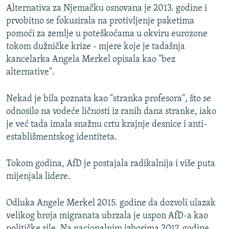
Alternativa za Njemačku osnovana je 2013. godine i
prvobitno se fokusirala na protivljenje paketima
pomoći za zemlje u poteškoćama u okviru eurozone
tokom dužničke krize - mjere koje je tadašnja
kancelarka Angela Merkel opisala kao "bez
alternative".
Nekad je bila poznata kao "stranka profesora", što se
odnosilo na vodeće ličnosti iz ranih dana stranke, iako
je već tada imala snažnu crtu krajnje desnice i anti-
establišmentskog identiteta.
Tokom godina, AfD je postajala radikalnija i više puta
mijenjala lidere.
Odluka Angele Merkel 2015. godine da dozvoli ulazak
velikog broja migranata ubrzala je uspon AfD-a kao
političke sile. Na nacionalnim izborima 2017. godine