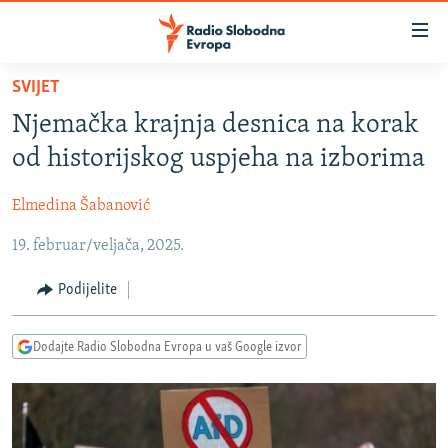
Dostupni
linkovi
Pređite
SVIJET
na
VIJESTI
Njemačka krajnja desnica na korak
glavni
BOSNA I HERCEGOVINA
sadržaj
od historijskog uspjeha na izborima
SRBIJA
Pređite
na
Elmedina Šabanović
KOSOVO
glavnu
19. februar/veljača, 2025.
CRNA GORA
navigaciju
Pređite
VIZUELNO
Podijelite
na
PODCASTI
VIDEO
pretragu
Dodajte Radio Slobodna Evropa u vaš Google izvor
RAT U UKRAJINI
FOTOGALERIJE
KINA NA BALKANU
INFOGRAFIKE
RSE PRIČE IZ SVIJETA