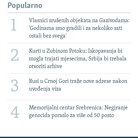
Popularno
1
Vlasnici srušenih objekata na Gazivodama:
'Godinama smo gradili i za nekoliko sati
ostali bez svega'
2
Kurti u Zubinom Potoku: Iskopavanja bi
mogla trajati mjesecima, Srbija bi trebala
otvoriti arhive
3
Rusi u Crnoj Gori traže nove adrese nakon
uvođenja viza
4
Memorijalni centar Srebrenica: Negiranje
genocida poraslo za više od 50 posto