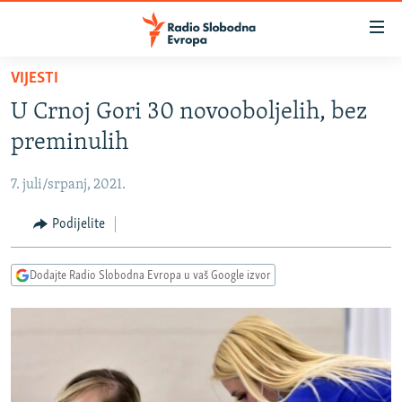
Dostupni
linkovi
Pređite
VIJESTI
na
VIJESTI
U Crnoj Gori 30 novooboljelih, bez
glavni
BOSNA I HERCEGOVINA
sadržaj
preminulih
SRBIJA
Pređite
na
7. juli/srpanj, 2021.
KOSOVO
glavnu
CRNA GORA
Podijelite
navigaciju
Pređite
VIZUELNO
na
Dodajte Radio Slobodna Evropa u vaš Google izvor
PODCASTI
VIDEO
pretragu
RAT U UKRAJINI
FOTOGALERIJE
KINA NA BALKANU
INFOGRAFIKE
RSE PRIČE IZ SVIJETA