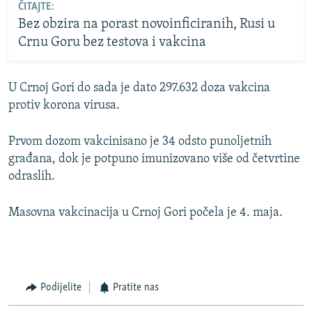
ČITAJTE:
Bez obzira na porast novoinficiranih, Rusi u
Crnu Goru bez testova i vakcina
U Crnoj Gori do sada je dato 297.632 doza vakcina
protiv korona virusa.
Prvom dozom vakcinisano je 34 odsto punoljetnih
građana, dok je potpuno imunizovano više od četvrtine
odraslih.
Masovna vakcinacija u Crnoj Gori počela je 4. maja.
Podijelite
Pratite nas