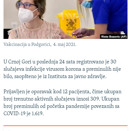
ISPRIČAJ MI
DNEVNO@RSE
SPECIJALI RSE
VIŠE OD NASLOVA
PRATITE NAS
Vakcinacija u Podgorici, 4. maj 2021.
GENOCID U SREBRENICI
POPLAVE I KLIZIŠTA U BIH 2024.
U Crnoj Gori u poslednja 24 sata registrovano je 30
TV LIBERTY
slučajeva infekcije virusom korona a preminulih nije
Sve RFE/RL stranice
bilo, saopšteno je iz Instituta za javno zdravlje.
POST SCRIPTUM
MOJA EVROPA
Prijavljen je oporavak kod 12 pacijenta, čime ukupan
broj trenutno aktivnih slučajeva iznosi 309. Ukupan
TRI DECENIJE OD RATA U BIH
broj preminulih od početka pandemije povezanih sa
SVE KARTE DEJTONA
COVID-19 je 1.619.
NASTANAK I RASPAD JUGOSLAVIJE