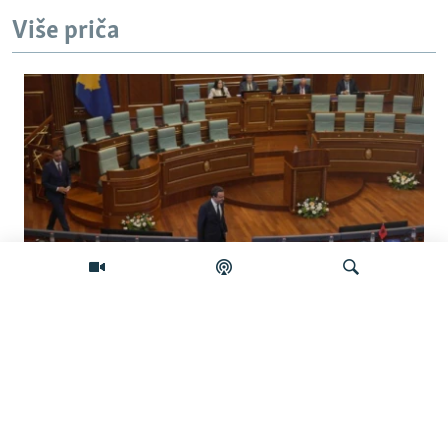
Više priča
Koliko je izgledan sporazum sa
Samoopredjeljenjem?
Pretraživač