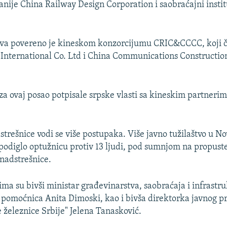
ije China Railway Design Corporation i saobraćajni institu
ova povereno je kineskom konzorcijumu CRIC&CCCC, koji 
 International Co. Ltd i China Communications Constructi
 za ovaj posao potpisale srpske vlasti sa kineskim partnerim
trešnice vodi se više postupaka. Više javno tužilaštvo u N
odiglo optužnicu protiv 13 ljudi, pod sumnjom na propust
 nadstrešnice.
a su bivši ministar građevinarstva, saobraćaja i infrastr
 pomoćnica Anita Dimoski, kao i bivša direktorka javnog 
e železnice Srbije" Jelena Tanasković.