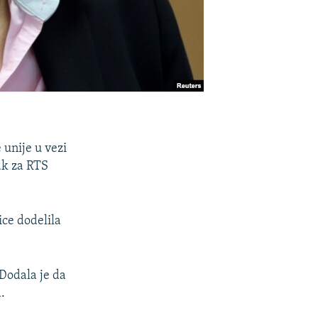
 unije u vezi
ak za RTS
ice dodelila
 Dodala je da
.