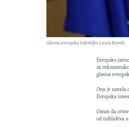
Glavna evropska tužiteljka Laura Koveši
Evropsko javno
sa rekonstrukc
glavna evropsk
Ona je navela d
Evropska inves
Osnov da otvore
od tužilaštva u