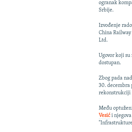
ogranak kompan
Srbije.
Izvođenje rad
China Railway
Ltd.
Ugovor koji su
dostupan.
Zbog pada nads
30. decembra p
rekonstrukciji
Među optuženim
Vesić
i njegova
"Infrastruktur