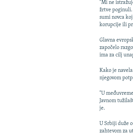
"Mi ne istražu
žrtve poginuli.
sumi novca koj
korupcije ili p
Glavna evropsk
započelo razgo
ima za cilj un
Kako je navela
njegovom potpi
"U međuvremenu
Javnom tužilašt
je.
U Srbiji duže o
zahtevom za ut