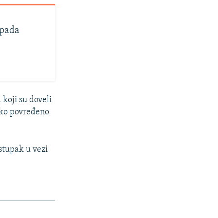
 pada
koji su doveli
ško povređeno
stupak u vezi