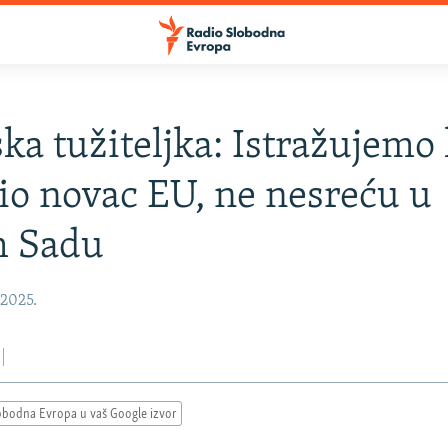
ka tužiteljka: Istražujemo
šio novac EU, ne nesreću u
 Sadu
 2025.
obodna Evropa u vaš Google izvor