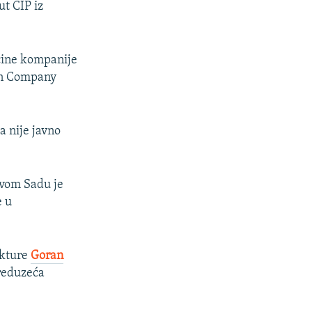
t CIP iz
čine kompanije
on Company
a nije javno
ovom Sadu je
e u
ukture
Goran
preduzeća