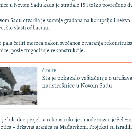
nice u Novom Sadu kada je stradalo 15 i teško povređeno dvo
vom Sadu otvorila je sumnje građana na korupciju i nekval
e, što vlasti odbacuju.
e pala četiri meseca nakon svečanog otvaranja rekonstruis
nice, posle trogodišnje rekonstrukcije.
ČITAJTE:
Šta je pokazalo veštačenje o urušav
nadstrešnice u Novom Sadu
 je bila deo projekta rekonstrukcije i modernizacije želez
otica – državna granica sa Mađarskom. Projekat su izradili