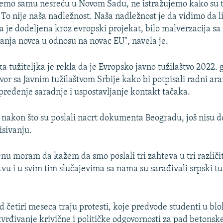
jemo samu nesreću u Novom Sadu, ne istražujemo kako su ti
 To nije naša nadležnost. Naša nadležnost je da vidimo da l
a je dodeljena kroz evropski projekat, bilo malverzacija s
ranja novca u odnosu na novac EU", navela je.
a tužiteljka je rekla da je Evropsko javno tužilaštvo 2022. 
vor sa Javnim tužilaštvom Srbije kako bi potpisali radni ar
apređenje saradnje i uspostavljanje kontakt tačaka.
 nakon što su poslali nacrt dokumenta Beogradu, još nisu d
sivanju.
 moram da kažem da smo poslali tri zahteva u tri različ
vu i u svim tim slučajevima sa nama su sarađivali srpski tu
d četiri meseca traju protesti, koje predvode studenti u blo
vrđivanje krivične i političke odgovornosti za pad betonsk