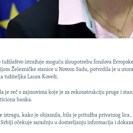
 tužilaštvo istražuje moguću zloupotrebu fondova Evropske
ijom Železničke stanice u Novom Sadu, potvrdila je u utor
a tužiteljka Laura Koveši.
a je reč o zajmovima koje je za rekonstrukciju pruge i stan
ticiona banka.
 istragu, kako je objasnila, bila je pritužba privatnog lica.
 Srbiji očekuje saradnju u dostavljanju informacija i dokaza