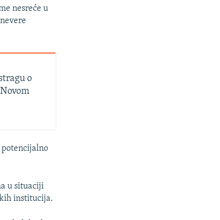
ame nesreće u
ronevere
stragu o
u Novom
e potencijalno
 u situaciji
ih institucija.