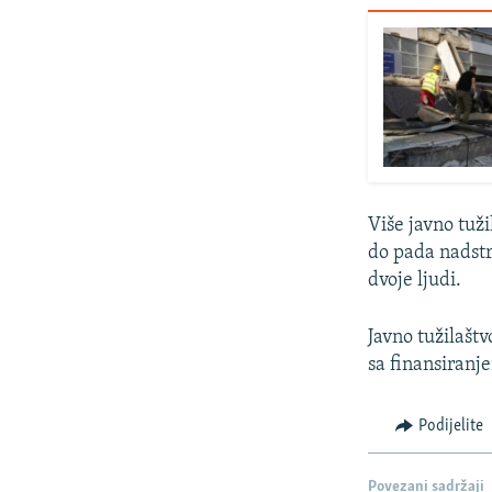
Više javno tuž
do pada nadstr
dvoje ljudi.
Javno tužilašt
sa finansiranj
Podijelite
Povezani sadržaji