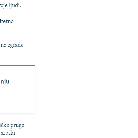
je ljudi.
itetno
ane zgrade
anju
ničke pruge
 srpski