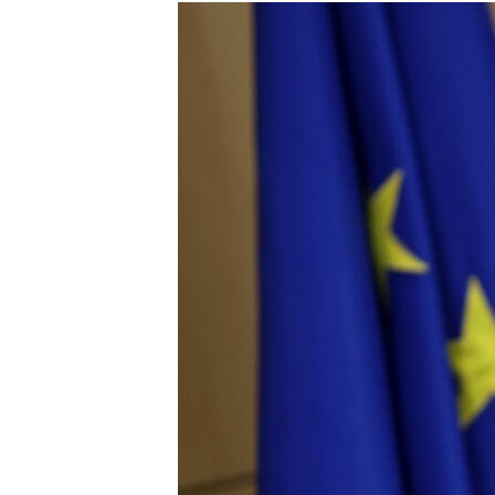
ISPRIČAJ MI
DNEVNO@RSE
SPECIJALI RSE
VIŠE OD NASLOVA
GENOCID U SREBRENICI
POPLAVE I KLIZIŠTA U BIH 2024.
TV LIBERTY
POST SCRIPTUM
MOJA EVROPA
TRI DECENIJE OD RATA U BIH
SVE KARTE DEJTONA
NASTANAK I RASPAD JUGOSLAVIJE