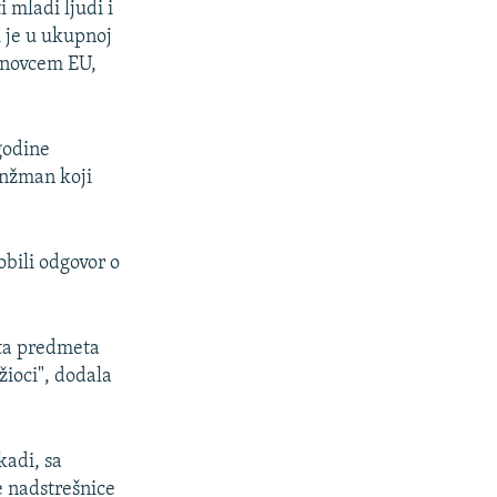
 mladi ljudi i
i je u ukupnoj
a novcem EU,
godine
anžman koji
obili odgovor o
ita predmeta
žioci", dodala
kadi, sa
e nadstrešnice