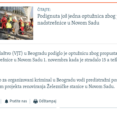
ČITAJTE:
Podignuta još jedna optužnica zbog
nadstrešnice u Novom Sadu
ilaštvo (VJT) u Beogradu podiglo je optužnicu zbog propusta 
ešnice u Novom Sadu 1. novembra kada je stradalo 15 a te
vo za organizovani kriminal u Beogradu vodi predistražni po
em projekta renoviranja Železničke stanice u Novom Sadu.
Pratite nas
Odštampaj