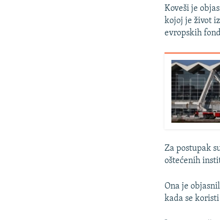
Koveši je obja
kojoj je život 
evropskih fon
Za postupak su 
oštećenih insti
Ona je objasni
kada se koristi