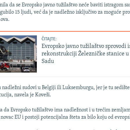
snila da se Evropsko javno tužilaštvo neće baviti istragom s
izgubilo 15 ljudi, već da je nadležno isključivo za moguće p
dova.
ČITAJTE:
Evropsko javno tužilaštvo sprovodi i
rekonstrukciji Železničke stanice 
Sadu
nadležni sudovi u Belgiji ili Luksemburgu, jer je tu sedišt
tucija, navela je Koveši.
la da Evropsko tužilaštvo ima nadležnost i u trećim zemljama
 novac EU i postoji potencijalna šteta za bilo koju od evropsk