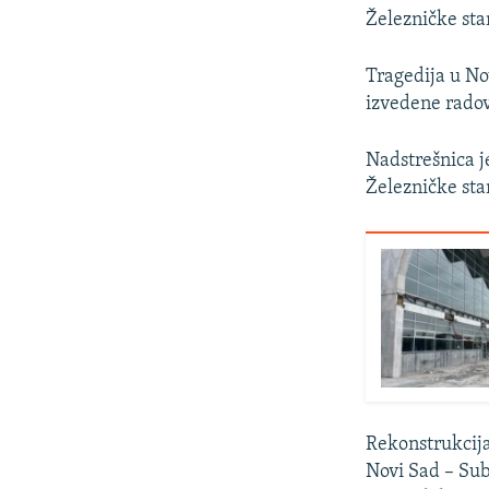
Železničke sta
Tragedija u No
izvedene radov
Nadstrešnica j
Železničke sta
Rekonstrukcija
Novi Sad – Sub