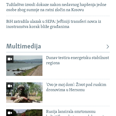
Tužilaštvo izvodi dokaze nakon nedavnog hapšenja jedne
osobe zbog sumnje na ratni zločin na Kosovu
BiH zatražila ulazak u SEPA: Jeftiniji transferi novca iz
inostranstva korak bliže građanima
Multimedija
Dunav testira energetsku stabilnost
regiona
'Ovo je moj dom': Život pod ruskim
dronovima u Hersonu
Rusija lansirala smrtonosnu