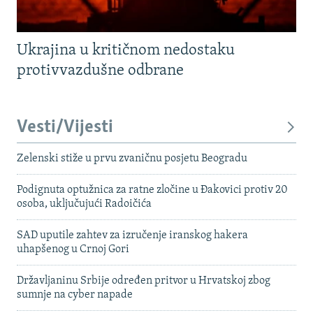
Ukrajina u kritičnom nedostaku
protivvazdušne odbrane
Vesti/Vijesti
Zelenski stiže u prvu zvaničnu posjetu Beogradu
Podignuta optužnica za ratne zločine u Đakovici protiv 20
osoba, uključujući Radoičića
SAD uputile zahtev za izručenje iranskog hakera
uhapšenog u Crnoj Gori
Državljaninu Srbije određen pritvor u Hrvatskoj zbog
sumnje na cyber napade