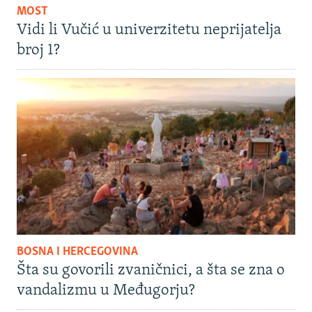
MOST
Vidi li Vučić u univerzitetu neprijatelja
broj 1?
BOSNA I HERCEGOVINA
Šta su govorili zvaničnici, a šta se zna o
vandalizmu u Međugorju?