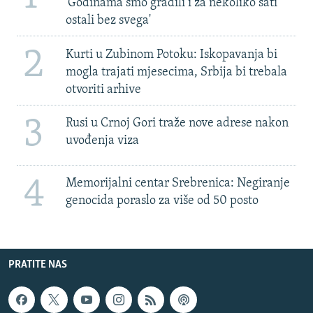
'Godinama smo gradili i za nekoliko sati
ostali bez svega'
2
Kurti u Zubinom Potoku: Iskopavanja bi
mogla trajati mjesecima, Srbija bi trebala
otvoriti arhive
3
Rusi u Crnoj Gori traže nove adrese nakon
uvođenja viza
4
Memorijalni centar Srebrenica: Negiranje
genocida poraslo za više od 50 posto
PRATITE NAS