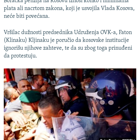
Boračka penzija na Kosovu iznosi koliko i minimalna
plata ali nacrtom zakona, koji je usvojila Vlada Kosova,
neće biti povećana.
Vršilac dužnosti predsednika Udruženja OVK-a, Faton
(Klinaku) Kljinaku je poručio da kosovske institucije
ignorišu njihove zahteve, te da su zbog toga prinuđeni
da protestuju.