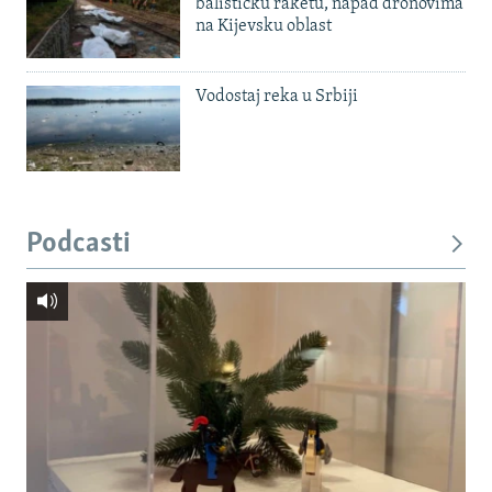
balističku raketu, napad dronovima
na Kijevsku oblast
Vodostaj reka u Srbiji
Podcasti