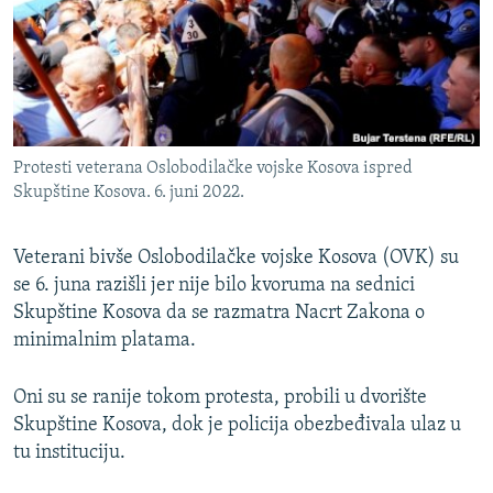
ISPRIČAJ MI
DNEVNO@RSE
SPECIJALI RSE
VIŠE OD NASLOVA
PRATITE NAS
Protesti veterana Oslobodilačke vojske Kosova ispred
GENOCID U SREBRENICI
Skupštine Kosova. 6. juni 2022.
POPLAVE I KLIZIŠTA U BIH 2024.
Veterani bivše Oslobodilačke vojske Kosova (OVK) su
TV LIBERTY
Sve RFE/RL stranice
se 6. juna razišli jer nije bilo kvoruma na sednici
POST SCRIPTUM
Skupštine Kosova da se razmatra Nacrt Zakona o
MOJA EVROPA
minimalnim platama.
TRI DECENIJE OD RATA U BIH
Oni su se ranije tokom protesta, probili u dvorište
SVE KARTE DEJTONA
Skupštine Kosova, dok je policija obezbeđivala ulaz u
tu instituciju.
NASTANAK I RASPAD JUGOSLAVIJE