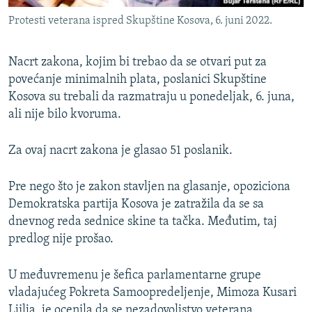
Protesti veterana ispred Skupštine Kosova, 6. juni 2022.
Nacrt zakona, kojim bi trebao da se otvari put za
povećanje minimalnih plata, poslanici Skupštine
Kosova su trebali da razmatraju u ponedeljak, 6. juna,
ali nije bilo kvoruma.
Za ovaj nacrt zakona je glasao 51 poslanik.
Pre nego što je zakon stavljen na glasanje, opoziciona
Demokratska partija Kosova je zatražila da se sa
dnevnog reda sednice skine ta tačka. Međutim, taj
predlog nije prošao.
U međuvremenu je šefica parlamentarne grupe
vladajućeg Pokreta Samoopredeljenje, Mimoza Kusari
Ljilja, je ocenila da se nezadovoljstvo veterana