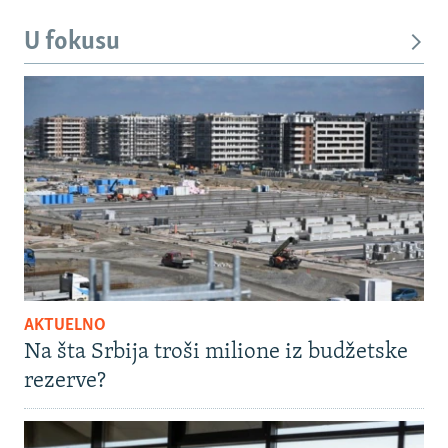
U fokusu
AKTUELNO
Na šta Srbija troši milione iz budžetske
rezerve?