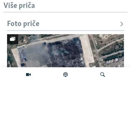
Više priča
Foto priče
Pretraživač
Satelitski snimci otkrivaju štetu na
skladištima ruskog 'Amazona'