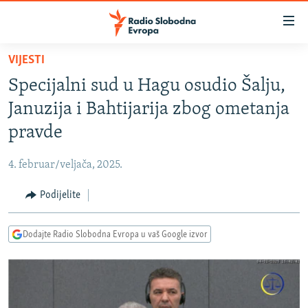
Dostupni
linkovi
Pređite
VIJESTI
na
VIJESTI
Specijalni sud u Hagu osudio Šalju,
glavni
BOSNA I HERCEGOVINA
sadržaj
Januzija i Bahtijarija zbog ometanja
SRBIJA
Pređite
pravde
na
KOSOVO
glavnu
4. februar/veljača, 2025.
CRNA GORA
navigaciju
Pređite
Podijelite
VIZUELNO
na
PODCASTI
VIDEO
pretragu
Dodajte Radio Slobodna Evropa u vaš Google izvor
RAT U UKRAJINI
FOTOGALERIJE
KINA NA BALKANU
INFOGRAFIKE
RSE PRIČE IZ SVIJETA