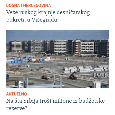
BOSNA I HERCEGOVINA
Veze ruskog krajnje desničarskog
pokreta u Višegradu
AKTUELNO
Na šta Srbija troši milione iz budžetske
rezerve?