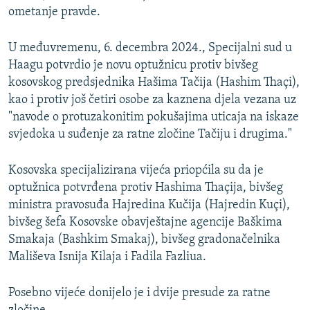
ometanje pravde.
U međuvremenu, 6. decembra 2024., Specijalni sud u
Haagu potvrdio je novu optužnicu protiv bivšeg
kosovskog predsjednika Hašima Tačija (Hashim Thaçi),
kao i protiv još četiri osobe za kaznena djela vezana uz
"navode o protuzakonitim pokušajima uticaja na iskaze
svjedoka u suđenje za ratne zločine Tačiju i drugima."
Kosovska specijalizirana vijeća priopćila su da je
optužnica potvrđena protiv Hashima Thaçija, bivšeg
ministra pravosuđa Hajredina Kučija (Hajredin Kuçi),
bivšeg šefa Kosovske obavještajne agencije Baškima
Smakaja (Bashkim Smakaj), bivšeg gradonačelnika
Mališeva Isnija Kilaja i Fadila Fazliua.
Posebno vijeće donijelo je i dvije presude za ratne