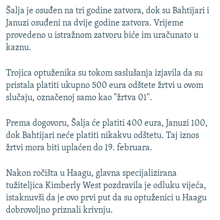
Šalja je osuđen na tri godine zatvora, dok su Bahtijari i
Januzi osuđeni na dvije godine zatvora. Vrijeme
provedeno u istražnom zatvoru biće im uračunato u
kaznu.
Trojica optuženika su tokom saslušanja izjavila da su
pristala platiti ukupno 500 eura odštete žrtvi u ovom
slučaju, označenoj samo kao "žrtva 01".
Prema dogovoru, Šalja će platiti 400 eura, Januzi 100,
dok Bahtijari neće platiti nikakvu odštetu. Taj iznos
žrtvi mora biti uplaćen do 19. februara.
Nakon ročišta u Haagu, glavna specijalizirana
tužiteljica Kimberly West pozdravila je odluku vijeća,
istaknuvši da je ovo prvi put da su optuženici u Haagu
dobrovoljno priznali krivnju.