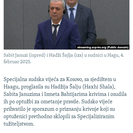
ISPRIČAJ MI
DNEVNO@RSE
SPECIJALI RSE
VIŠE OD NASLOVA
PRATITE NAS
GENOCID U SREBRENICI
Sabit Januzi (ispred) i Hadži Šajlja (iza) u sudnici u Hagu, 4.
POPLAVE I KLIZIŠTA U BIH 2024.
februar 2025.
TV LIBERTY
Sve RFE/RL stranice
Specijalna sudska vijeća za Kosovo, sa sjedištem u
POST SCRIPTUM
Haagu, proglasila su Hadžija Šalju (Haxhi Shala),
MOJA EVROPA
Sabita Januzima i Ismeta Bahtijarima krivima i osudila
ih po optužbi za ometanje pravde. Sudsko vijeće
TRI DECENIJE OD RATA U BIH
prihvatilo je sporazum o priznanju krivnje koji su
SVE KARTE DEJTONA
optuženici prethodno sklopili sa Specijaliziranim
NASTANAK I RASPAD JUGOSLAVIJE
tužiteljstvom.