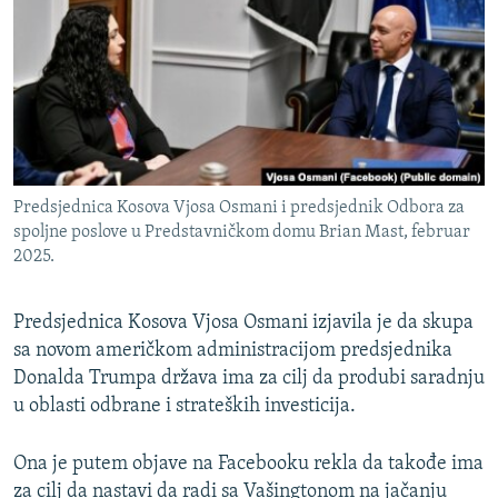
ISPRIČAJ MI
DNEVNO@RSE
SPECIJALI RSE
VIŠE OD NASLOVA
PRATITE NAS
GENOCID U SREBRENICI
Predsjednica Kosova Vjosa Osmani i predsjednik Odbora za
POPLAVE I KLIZIŠTA U BIH 2024.
spoljne poslove u Predstavničkom domu Brian Mast, februar
2025.
TV LIBERTY
Sve RFE/RL stranice
POST SCRIPTUM
Predsjednica Kosova Vjosa Osmani izjavila je da skupa
MOJA EVROPA
sa novom američkom administracijom predsjednika
Donalda Trumpa država ima za cilj da produbi saradnju
TRI DECENIJE OD RATA U BIH
u oblasti odbrane i strateških investicija.
SVE KARTE DEJTONA
NASTANAK I RASPAD JUGOSLAVIJE
Ona je putem objave na Facebooku rekla da takođe ima
za cilj da nastavi da radi sa Vašingtonom na jačanju