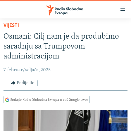
Dostupni
linkovi
Pređite
VIJESTI
na
VIJESTI
Osmani: Cilj nam je da produbimo
glavni
BOSNA I HERCEGOVINA
sadržaj
saradnju sa Trumpovom
SRBIJA
Pređite
administracijom
na
KOSOVO
glavnu
7. februar/veljača, 2025.
CRNA GORA
navigaciju
Pređite
Podijelite
VIZUELNO
na
PODCASTI
VIDEO
pretragu
Dodajte Radio Slobodna Evropa u vaš Google izvor
RAT U UKRAJINI
FOTOGALERIJE
KINA NA BALKANU
INFOGRAFIKE
RSE PRIČE IZ SVIJETA