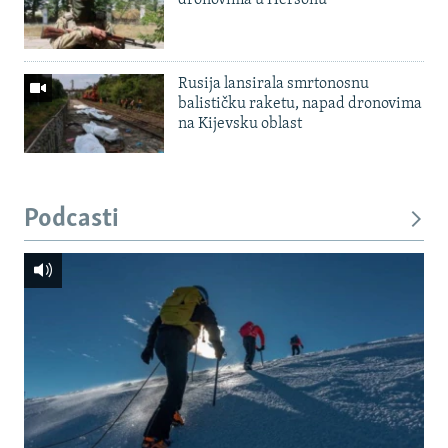
dronovima u Hersonu
Rusija lansirala smrtonosnu
balističku raketu, napad dronovima
na Kijevsku oblast
Podcasti