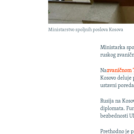
Ministarstvo spoljnih poslova Kosova
Ministarka spo
ruskog zvaničn
Na
zvaničnom T
Kosovo deluje 
ustavni poreda
Rusija na Koso
diplomata. Fun
bezbednosti U
Prethodno je p