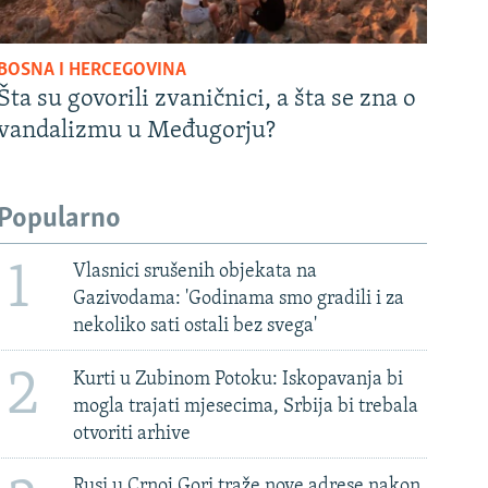
BOSNA I HERCEGOVINA
Šta su govorili zvaničnici, a šta se zna o
vandalizmu u Međugorju?
Popularno
1
Vlasnici srušenih objekata na
Gazivodama: 'Godinama smo gradili i za
nekoliko sati ostali bez svega'
2
Kurti u Zubinom Potoku: Iskopavanja bi
mogla trajati mjesecima, Srbija bi trebala
otvoriti arhive
Rusi u Crnoj Gori traže nove adrese nakon