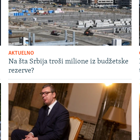
AKTUELNO
Na šta Srbija troši milione iz budžetske
rezerve?