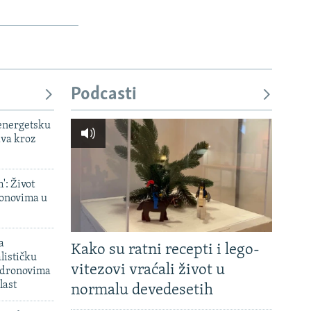
Podcasti
 energetsku
ava kroz
': Život
onovima u
a
Kako su ratni recepti i lego-
lističku
vitezovi vraćali život u
 dronovima
last
normalu devedesetih