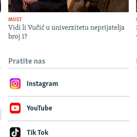
MOST
Vidi li Vučić u univerzitetu neprijatelja
?
broj 1?
Pratite nas
Instagram
YouTube
Tik Tok