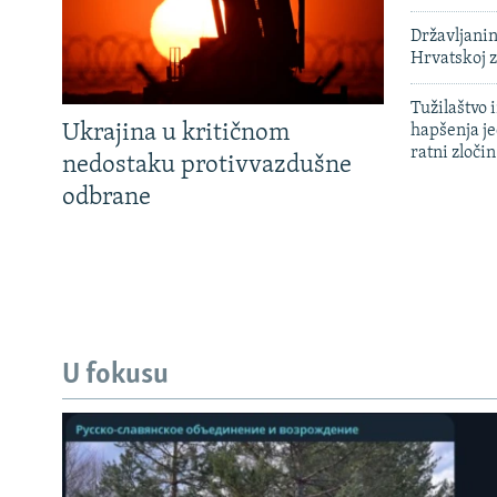
Državljanin
Hrvatskoj 
Tužilaštvo
Ukrajina u kritičnom
hapšenja j
ratni zloči
nedostaku protivvazdušne
odbrane
U fokusu