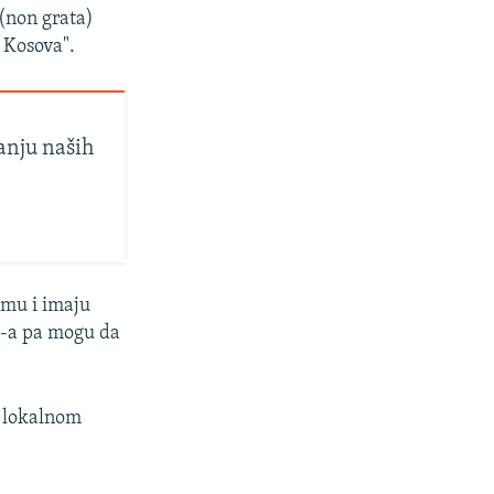
(non grata)
 Kosova".
anju naših
imu i imaju
N-a pa mogu da
u lokalnom