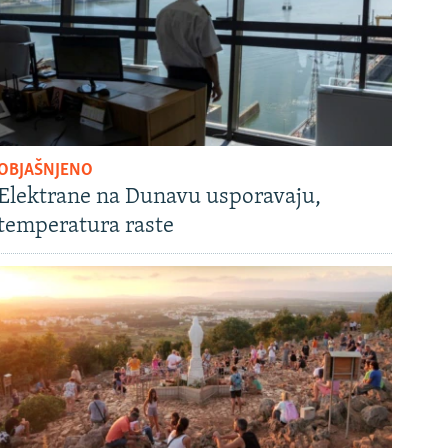
OBJAŠNJENO
Elektrane na Dunavu usporavaju,
temperatura raste