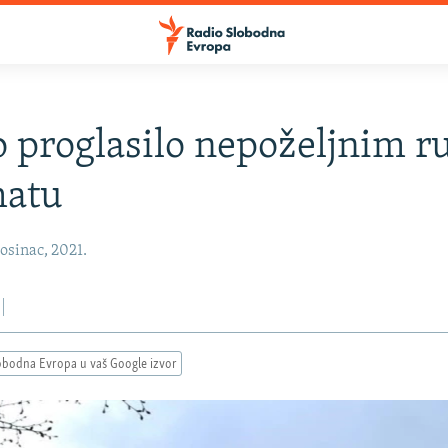
 proglasilo nepoželjnim r
matu
osinac, 2021.
obodna Evropa u vaš Google izvor