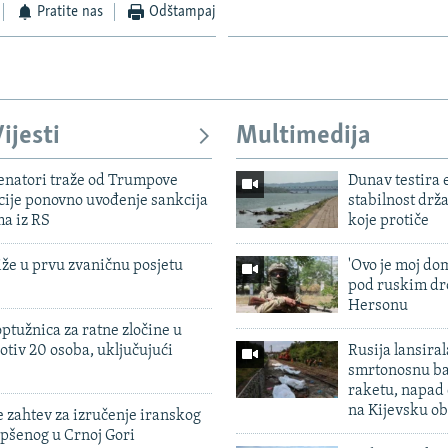
Pratite nas
Odštampaj
ijesti
Multimedija
enatori traže od Trumpove
Dunav testira
cije ponovno uvođenje sankcija
stabilnost drž
ma iz RS
koje protiče
iže u prvu zvaničnu posjetu
'Ovo je moj dom
pod ruskim dr
Hersonu
ptužnica za ratne zločine u
otiv 20 osoba, uključujući
Rusija lansiral
smrtonosnu ba
raketu, napad
na Kijevsku ob
 zahtev za izručenje iranskog
pšenog u Crnoj Gori