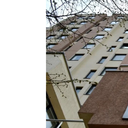
ISPRIČAJ MI
DNEVNO@RSE
SPECIJALI RSE
VIŠE OD NASLOVA
GENOCID U SREBRENICI
POPLAVE I KLIZIŠTA U BIH 2024.
TV LIBERTY
POST SCRIPTUM
MOJA EVROPA
TRI DECENIJE OD RATA U BIH
SVE KARTE DEJTONA
NASTANAK I RASPAD JUGOSLAVIJE