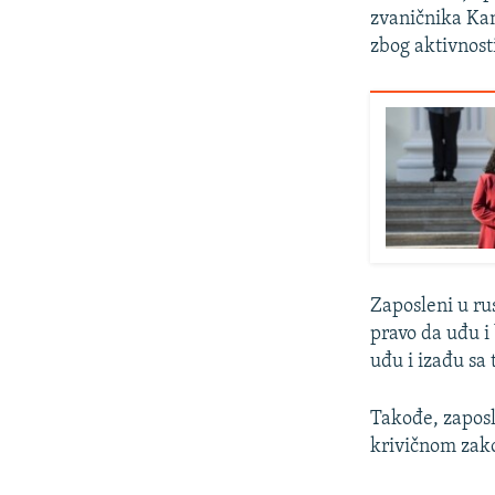
zvaničnika Kan
zbog aktivnost
Zaposleni u ru
pravo da uđu 
uđu i izađu sa 
Takođe, zaposl
krivičnom zak