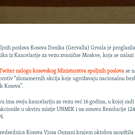
ljnih poslova Kosova Donika (Gervalla) Grvala je proglasil
ika iz Kancelarije za vezu zvanične Moskve, koja se nalazi u
witer nalogu kosovskog Ministarstva spoljnih poslova
se n
protiv “zlonamernih akcija koje ugrožavaju nacionalnu bez
k Kosova”.
vu ima svoju kancelariju za vezu već 16 godina, u kojoj rad
kcioniše u okviru misije UNMIK i na osnovu Rezolucije 12
N.
redsednica Kosova Vjosa Osmani krajem oktobra saopštila