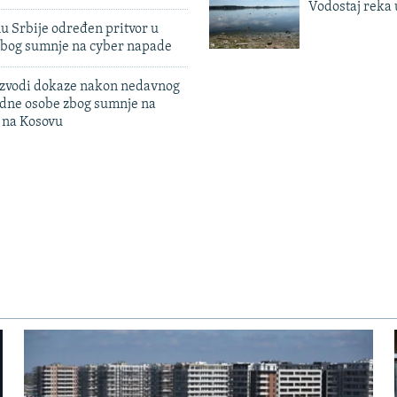
Vodostaj reka 
u Srbije određen pritvor u
zbog sumnje na cyber napade
 izvodi dokaze nakon nedavnog
edne osobe zbog sumnje na
n na Kosovu