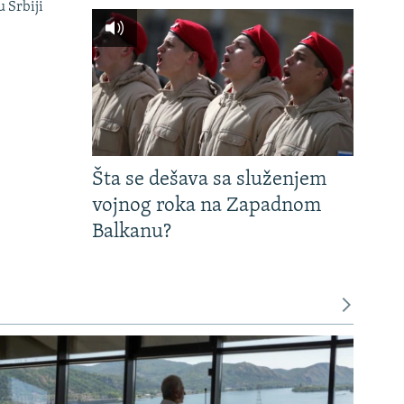
u Srbiji
Šta se dešava sa služenjem
vojnog roka na Zapadnom
Balkanu?