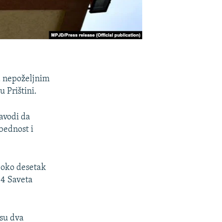
a nepoželjnim
 Prištini.
avodi da
bednost i
i oko desetak
44 Saveta
 su dva