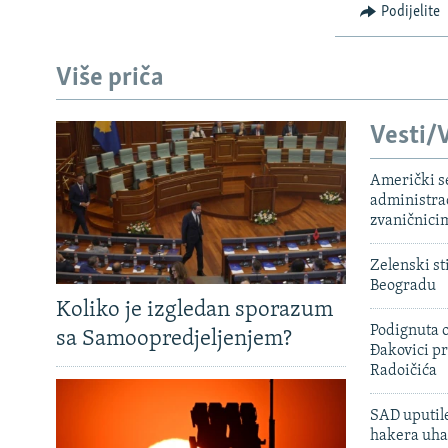
Podijelite
Više priča
Vesti/V
Američki s
administra
zvaničnici
Zelenski st
Beogradu
Koliko je izgledan sporazum
Podignuta o
sa Samoopredjeljenjem?
Đakovici pr
Radoičića
SAD uputile
hakera uha