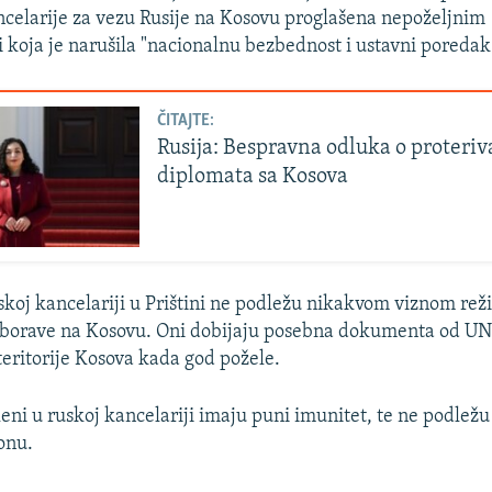
celarije za vezu Rusije na Kosovu proglašena nepoželjnim 
i koja je narušila "nacionalnu bezbednost i ustavni poredak
ČITAJTE:
Rusija: Bespravna odluka o proteriv
diplomata sa Kosova
skoj kancelariji u Prištini ne podležu nikakvom viznom rež
i borave na Kosovu. Oni dobijaju posebna dokumenta od U
teritorije Kosova kada god požele.
eni u ruskoj kancelariji imaju puni imunitet, te ne podlež
onu.