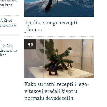
 energetsku
ava kroz
': Život
'Ljudi ne mogu osvojiti
onovima u
planinu'
a
lističku
 dronovima
last
Kako su ratni recepti i lego-
vitezovi vraćali život u
normalu devedesetih