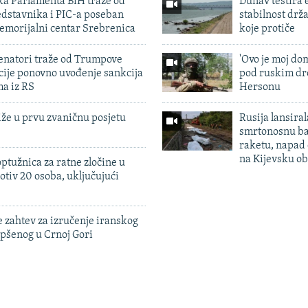
ka Parlamenta BiH traže od
Dunav testira
edstavnika i PIC-a poseban
stabilnost drž
emorijalni centar Srebrenica
koje protiče
enatori traže od Trumpove
'Ovo je moj dom
cije ponovno uvođenje sankcija
pod ruskim dr
ma iz RS
Hersonu
iže u prvu zvaničnu posjetu
Rusija lansiral
smrtonosnu ba
raketu, napad
na Kijevsku ob
ptužnica za ratne zločine u
otiv 20 osoba, uključujući
 zahtev za izručenje iranskog
pšenog u Crnoj Gori