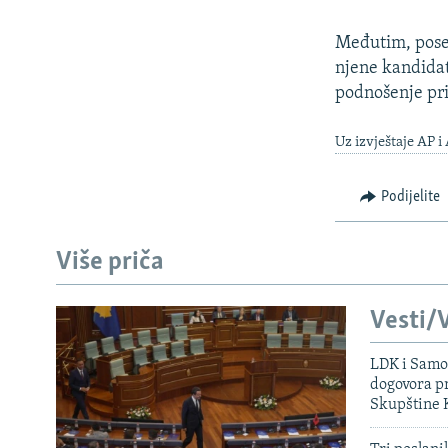
Međutim, poseb
njene kandidat
podnošenje pri
Uz izvještaje AP i
Podijelite
Više priča
Vesti/V
LDK i Samoo
dogovora pr
Skupštine 