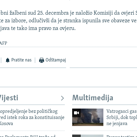
ni žalbeni sud 25. decembra je naložio Komisiji da ovjeri S
e za izbore, odlučivši da je stranka ispunila sve obaveze v
java te tako ima pravo na ovjeru.
 AFP
Pratite nas
Odštampaj
ijesti
Multimedija
predjeljenje bez političkog
Vatrogasci gas
ed istek roka za konstituisanje
Srbiji, dok topl
Kosova
ne jenjava