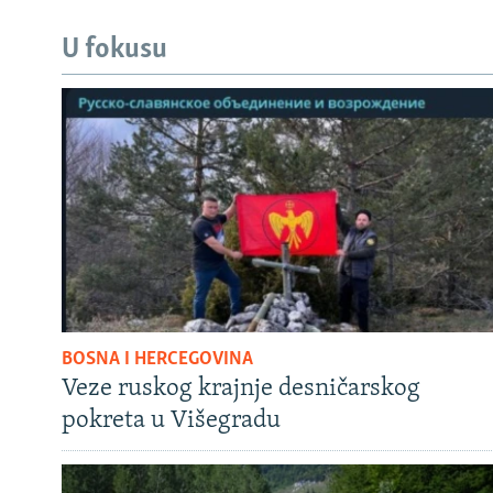
U fokusu
BOSNA I HERCEGOVINA
Veze ruskog krajnje desničarskog
pokreta u Višegradu