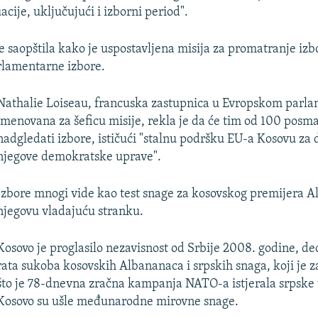
acije, uključujući i izborni period".
e saopštila kako je uspostavljena misija za promatranje izb
rlamentarne izbore.
Nathalie Loiseau, francuska zastupnica u Evropskom parla
imenovana za šeficu misije, rekla je da će tim od 100 posm
nadgledati izbore, ističući "stalnu podršku EU-a Kosovu za 
njegove demokratske uprave".
Izbore mnogi vide kao test snage za kosovskog premijera Al
njegovu vladajuću stranku.
Kosovo je proglasilo nezavisnost od Srbije 2008. godine, d
rata sukoba kosovskih Albananaca i srpskih snaga, koji je 
što je 78-dnevna zračna kampanja NATO-a istjerala srpske 
Kosovo su ušle međunarodne mirovne snage.