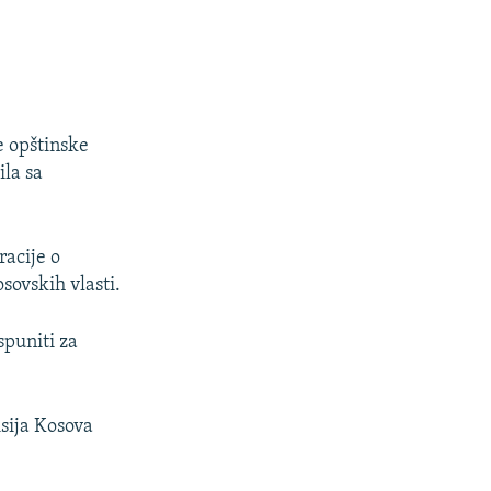
e opštinske
ila sa
racije o
sovskih vlasti.
spuniti za
isija Kosova