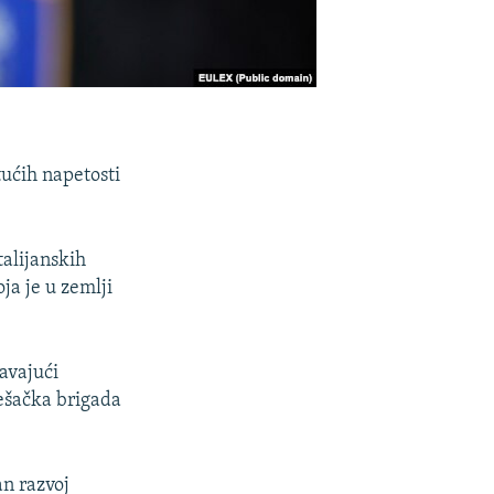
tućih napetosti
talijanskih
a je u zemlji
čavajući
ješačka brigada
an razvoj