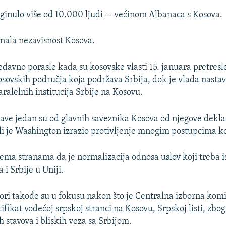
ginulo više od 10.000 ljudi -- većinom Albanaca s Kosova.
znala nezavisnost Kosova.
edavno porasle kada su kosovske vlasti 15. januara pretresl
osovskih područja koja podržava Srbija, dok je vlada nastav
ralelnih institucija Srbije na Kosovu.
ave jedan su od glavnih saveznika Kosova od njegove dekla
ali je Washington izrazio protivljenje mnogim postupcima ko
jema stranama da je normalizacija odnosa uslov koji treba i
 i Srbije u Uniji.
bori takođe su u fokusu nakon što je Centralna izborna kom
tifikat vodećoj srpskoj stranci na Kosovu, Srpskoj listi, zbog
h stavova i bliskih veza sa Srbijom.