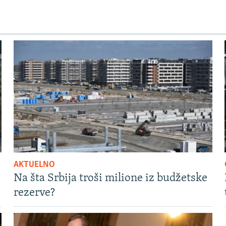
AKTUELNO
Na šta Srbija troši milione iz budžetske
rezerve?