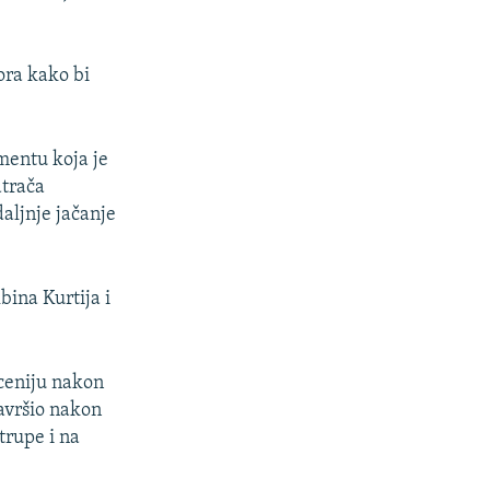
ora kako bi
mentu koja je
atrača
daljnje jačanje
bina Kurtija i
eceniju nakon
završio nakon
trupe i na