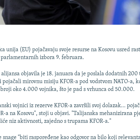
a unija (EU) pojačavaju svoje resurse na Kosovu usred ras
 parlamentarnih izbora 9. februara.
lijansa objavila je 18. januara da je poslala dodatnih 200 
i pojačali mirovnu misiju KFOR-a pod vodstvom NATO-a, koj
a broji oko 4.000 vojnika, što je pad s vrhunca od 50.000.
anski vojnici iz rezerve KFOR-a završili svoj dolazak... poja
R-a na Kosovu", stoji u objavi. "Talijanska mehanizirana p
odiće niz aktivnosti, zajedno s trupama KFOR-a."
e snage "biti raspoređene kao odgovor na bilo koji relevant