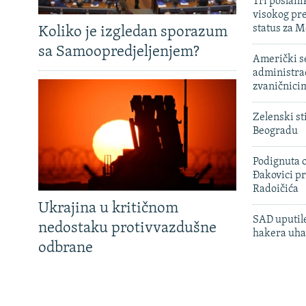
Tri poslani
visokog pr
status za M
Koliko je izgledan sporazum
sa Samoopredjeljenjem?
Američki s
administra
zvaničnici
Zelenski st
Beogradu
Podignuta o
Đakovici pr
Radoičića
Ukrajina u kritičnom
SAD uputile
nedostaku protivvazdušne
hakera uha
odbrane