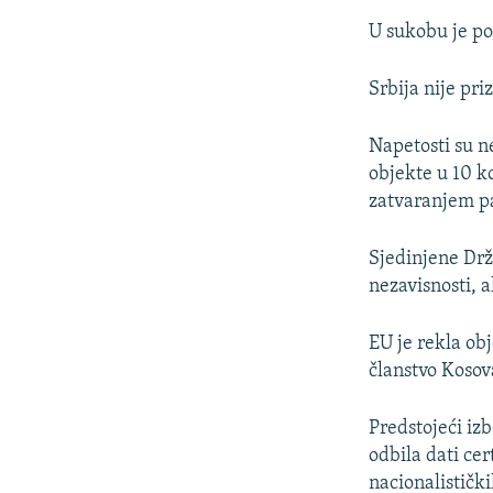
U sukobu je po
Srbija nije pri
Napetosti su n
objekte u 10 k
zatvaranjem pa
Sjedinjene Drž
nezavisnosti, 
EU je rekla ob
članstvo Kosova
Predstojeći iz
odbila dati cer
nacionalistički