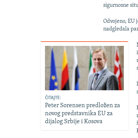
sigurnosne situ
Odvojeno, EU j
nadgledala pa
ČITAJTE:
Peter Sorensen predložen za
novog predstavnika EU za
dijalog Srbije i Kosova