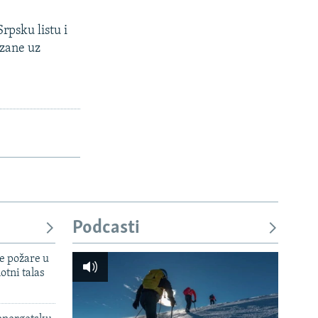
rpsku listu i
ezane uz
Podcasti
e požare u
otni talas