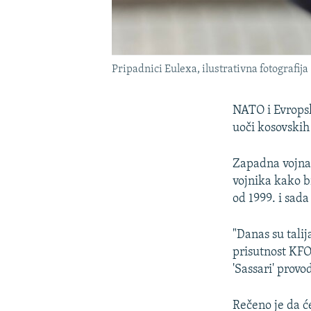
Pripadnici Eulexa, ilustrativna fotografija
NATO i Evropsk
uoči kosovskih
Zapadna vojna a
vojnika kako b
od 1999. i sad
"Danas su talij
prisutnost KFO
'Sassari' prov
Rečeno je da ć