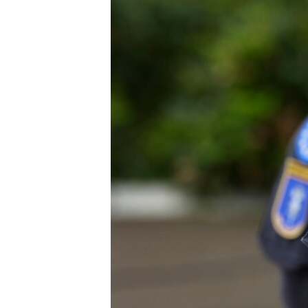
ISPRIČAJ MI
DNEVNO@RSE
SPECIJALI RSE
VIŠE OD NASLOVA
GENOCID U SREBRENICI
POPLAVE I KLIZIŠTA U BIH 2024.
TV LIBERTY
POST SCRIPTUM
MOJA EVROPA
TRI DECENIJE OD RATA U BIH
SVE KARTE DEJTONA
NASTANAK I RASPAD JUGOSLAVIJE