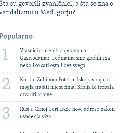
Šta su govorili zvaničnici, a šta se zna o
vandalizmu u Međugorju?
Popularno
1
Vlasnici srušenih objekata na
Gazivodama: 'Godinama smo gradili i za
nekoliko sati ostali bez svega'
2
Kurti u Zubinom Potoku: Iskopavanja bi
mogla trajati mjesecima, Srbija bi trebala
otvoriti arhive
3
Rusi u Crnoj Gori traže nove adrese nakon
uvođenja viza