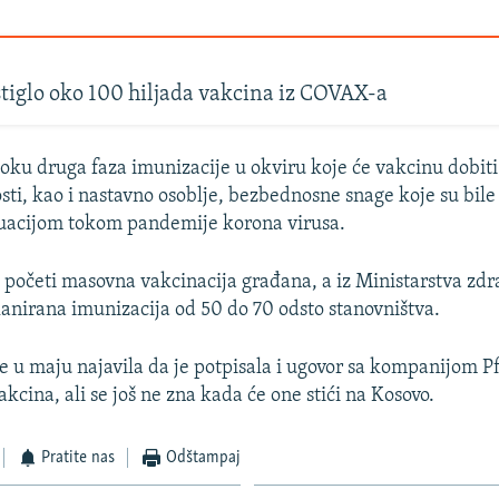
tiglo oko 100 hiljada vakcina iz COVAX-a
toku druga faza imunizacije u okviru koje će vakcinu dobiti
osti, kao i nastavno osoblje, bezbednosne snage koje su bil
tuacijom tokom pandemije korona virusa.
će početi masovna vakcinacija građana, a iz Ministarstva zdr
lanirana imunizacija od 50 do 70 odsto stanovništva.
e u maju najavila da je potpisala i ugovor sa kompanijom Pf
kcina, ali se još ne zna kada će one stići na Kosovo.
Pratite nas
Odštampaj