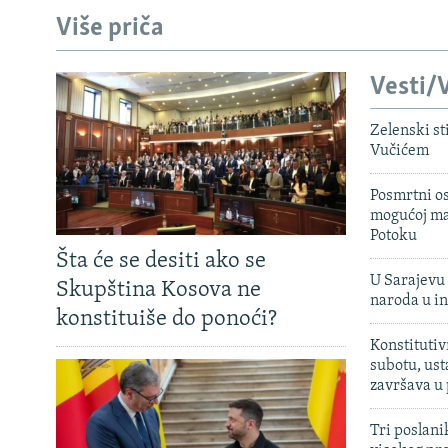
Više priča
Vesti/V
Zelenski st
Vučićem
Posmrtni os
mogućoj ma
Potoku
Šta će se desiti ako se
U Sarajevu 
Skupština Kosova ne
naroda u in
konstituiše do ponoći?
Konstitutiv
subotu, ust
završava u
Tri poslani