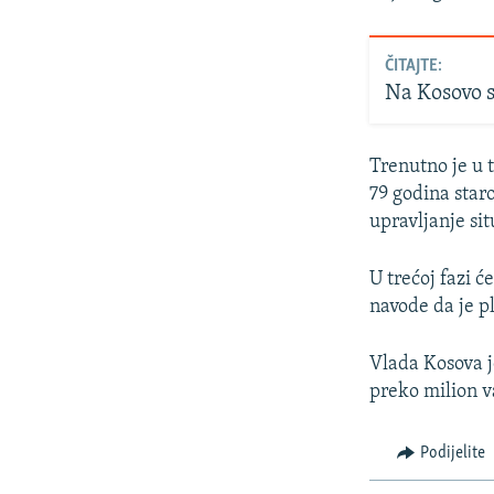
ČITAJTE:
Na Kosovo s
Trenutno je u 
79 godina star
upravljanje si
U trećoj fazi 
navode da je p
Vlada Kosova j
preko milion va
Podijelite