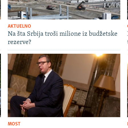
AKTUELNO
Na šta Srbija troši milione iz budžetske
rezerve?
MOST