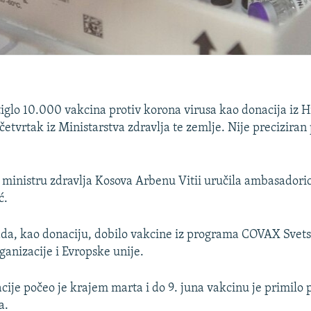
tiglo 10.000 vakcina protiv korona virusa kao donacija iz H
četvrtak iz Ministarstva zdravlja te zemlje. Nije preciziran
 ministru zdravlja Kosova Arbenu Vitii uručila ambasadori
ć.
ada, kao donaciju, dobilo vakcine iz programa COVAX Svet
ganizacije i Evropske unije.
cije počeo je krajem marta i do 9. juna vakcinu je primilo
a.