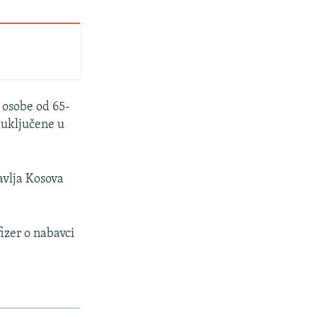
 osobe od 65-
e uključene u
avlja Kosova
izer o nabavci