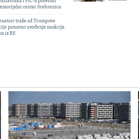
edstavnika i PIC-a poseban
emorijalni centar Srebrenica
enatori traže od Trumpove
cije ponovno uvođenje sankcija
ma iz RS