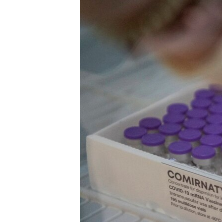
ISPRIČAJ MI
DNEVNO@RSE
SPECIJALI RSE
VIŠE OD NASLOVA
GENOCID U SREBRENICI
POPLAVE I KLIZIŠTA U BIH 2024.
TV LIBERTY
POST SCRIPTUM
MOJA EVROPA
TRI DECENIJE OD RATA U BIH
SVE KARTE DEJTONA
NASTANAK I RASPAD JUGOSLAVIJE