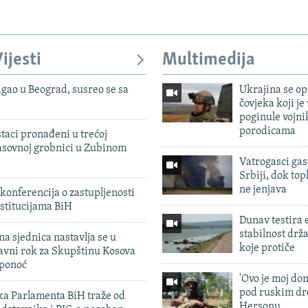
ijesti
Multimedija
igao u Beograd, susreo se sa
Ukrajina se op
čovjeka koji je
poginule vojni
porodicama
taci pronađeni u trećoj
sovnoj grobnici u Zubinom
Vatrogasci gas
Srbiji, dok topl
ne jenjava
konferencija o zastupljenosti
stitucijama BiH
Dunav testira
stabilnost drž
na sjednica nastavlja se u
koje protiče
avni rok za Skupštinu Kosova
 ponoć
'Ovo je moj dom
pod ruskim dr
ka Parlamenta BiH traže od
Hersonu