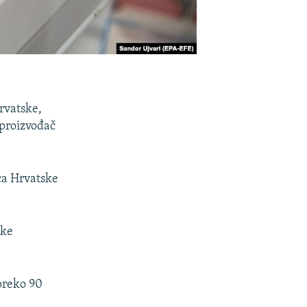
rvatske,
 proizvođač
ca Hrvatske
ske
 preko 90