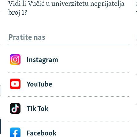
Vidi li Vučić u univerzitetu neprijatelja
?
broj 1?
Pratite nas
Instagram
YouTube
Tik Tok
Facebook