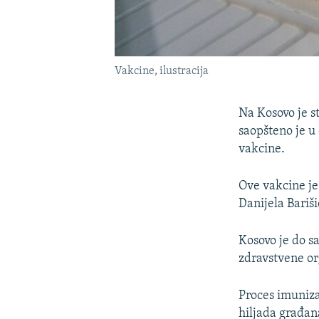
Vakcine, ilustracija
Na Kosovo je s
saopšteno je u 
vakcine.
Ove vakcine je
Danijela Bariši
Kosovo je do s
zdravstvene or
Proces imuniza
hiljada građan