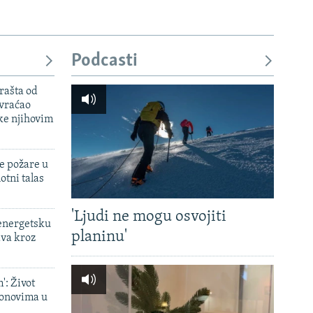
Podcasti
rašta od
 vraćao
ke njihovim
e požare u
otni talas
'Ljudi ne mogu osvojiti
 energetsku
planinu'
ava kroz
': Život
onovima u