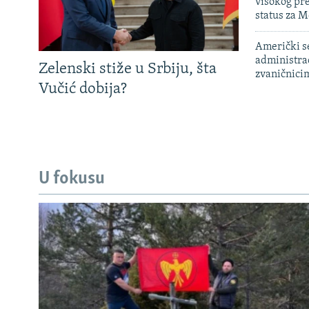
visokog pr
status za M
Američki s
administra
Zelenski stiže u Srbiju, šta
zvaničnici
Vučić dobija?
U fokusu