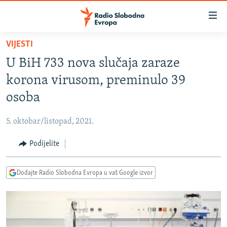
Dostupni
linkovi
Pređite
VIJESTI
na
VIJESTI
U BiH 733 nova slučaja zaraze
glavni
BOSNA I HERCEGOVINA
sadržaj
korona virusom, preminulo 39
SRBIJA
Pređite
osoba
na
KOSOVO
glavnu
5. oktobar/listopad, 2021.
CRNA GORA
navigaciju
Pređite
Podijelite
VIZUELNO
na
PODCASTI
VIDEO
pretragu
Dodajte Radio Slobodna Evropa u vaš Google izvor
RAT U UKRAJINI
FOTOGALERIJE
KINA NA BALKANU
INFOGRAFIKE
RSE PRIČE IZ SVIJETA