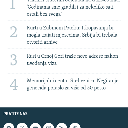
1
Vlasnici srušenih objekata na Gazivodama:
'Godinama smo gradili i za nekoliko sati
ostali bez svega'
2
Kurti u Zubinom Potoku: Iskopavanja bi
mogla trajati mjesecima, Srbija bi trebala
otvoriti arhive
3
Rusi u Crnoj Gori traže nove adrese nakon
uvođenja viza
4
Memorijalni centar Srebrenica: Negiranje
genocida poraslo za više od 50 posto
PRATITE NAS