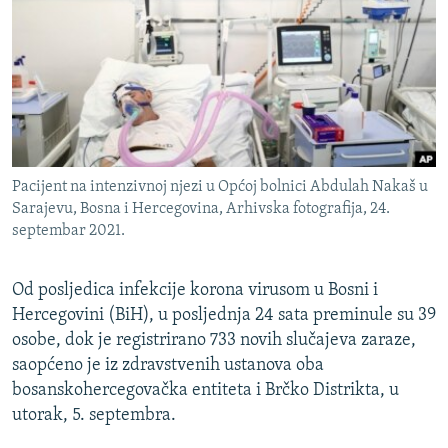
ISPRIČAJ MI
DNEVNO@RSE
SPECIJALI RSE
VIŠE OD NASLOVA
PRATITE NAS
GENOCID U SREBRENICI
Pacijent na intenzivnoj njezi u Općoj bolnici Abdulah Nakaš u
POPLAVE I KLIZIŠTA U BIH 2024.
Sarajevu, Bosna i Hercegovina, Arhivska fotografija, 24.
septembar 2021.
TV LIBERTY
Sve RFE/RL stranice
POST SCRIPTUM
Od posljedica infekcije korona virusom u Bosni i
MOJA EVROPA
Hercegovini (BiH), u posljednja 24 sata preminule su 39
osobe, dok je registrirano 733 novih slučajeva zaraze,
TRI DECENIJE OD RATA U BIH
saopćeno je iz zdravstvenih ustanova oba
SVE KARTE DEJTONA
bosanskohercegovačka entiteta i Brčko Distrikta, u
utorak, 5. septembra.
NASTANAK I RASPAD JUGOSLAVIJE