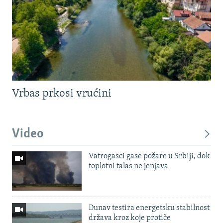
Vrbas prkosi vrućini
Video
Vatrogasci gase požare u Srbiji, dok
toplotni talas ne jenjava
Dunav testira energetsku stabilnost
država kroz koje protiče