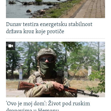
Dunav testira energetsku stabilnost
država kroz koje protiče
'Ovo je moj dom': Život pod ruskim