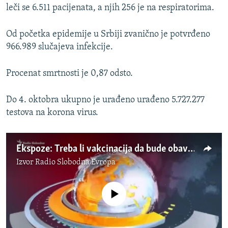
leči se 6.511 pacijenata, a njih 256 je na respiratorima.
Od početka epidemije u Srbiji zvanično je potvrđeno
966.989 slučajeva infekcije.
Procenat smrtnosti je 0,87 odsto.
Do 4. oktobra ukupno je urađeno urađeno 5.727.277
testova na korona virus.
Ekspoze: Treba li vakcinacija da bude obavezna?
Izvor
Radio Slobodna Evropa
No media source currently available