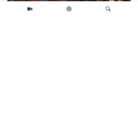
Šta će se desiti ako se Skupština Kosova
ne konstituiše do ponoći?
Pretraživač
Zelenski stiže u Srbiju, šta Vučić dobija?