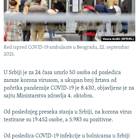
ISPRIČAJ MI
DNEVNO@RSE
SPECIJALI RSE
VIŠE OD NASLOVA
PRATITE NAS
Red ispred COVID-19 ambulante u Beogradu, 22. septembar
GENOCID U SREBRENICI
2021.
POPLAVE I KLIZIŠTA U BIH 2024.
U Srbiji je za 24 časa umrlo 50 osoba od posledica
TV LIBERTY
Sve RFE/RL stranice
zaraze korona virusom, a ukupan broj žrtava od
POST SCRIPTUM
početka pandemije COVID-19 je 8.430, objavljeno je na
MOJA EVROPA
sajtu Ministarstva zdravlja 4. oktobra.
TRI DECENIJE OD RATA U BIH
Od poslednjeg preseka stanja u Srbiji, na korona virus
SVE KARTE DEJTONA
testirane su 19.452 osobe, a 5.983 su pozitivne.
NASTANAK I RASPAD JUGOSLAVIJE
Od posledica COVID-19 infekcije u bolnicama u Srbiji