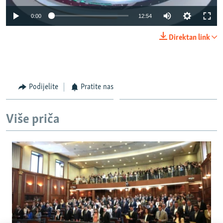
0:00
12:54
Direktan link
Podijelite
Pratite nas
Više priča