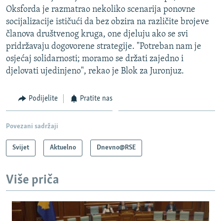
Oksforda je razmatrao nekoliko scenarija ponovne
socijalizacije ističući da bez obzira na različite brojeve
članova društvenog kruga, one djeluju ako se svi
pridržavaju dogovorene strategije. "Potreban nam je
osjećaj solidarnosti; moramo se držati zajedno i
djelovati ujedinjeno", rekao je Blok za Juronjuz.
Podijelite
Pratite nas
Povezani sadržaji
Svijet
Aktuelno
Dnevno@RSE
Više priča