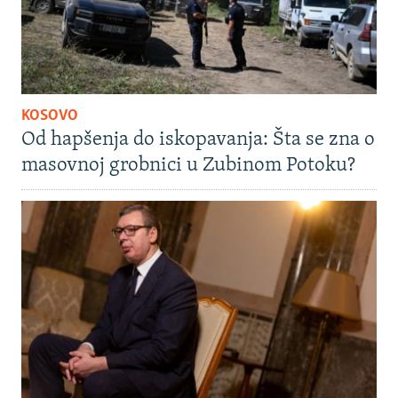
KOSOVO
Od hapšenja do iskopavanja: Šta se zna o
masovnoj grobnici u Zubinom Potoku?