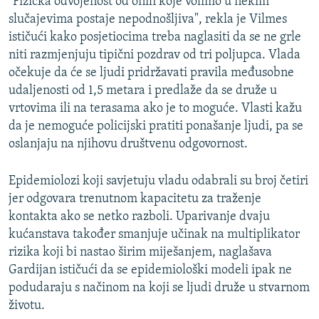
"Fizička odvojenost od onih koje volimo u nekim
slučajevima postaje nepodnošljiva", rekla je Vilmes
ističući kako posjetiocima treba naglasiti da se ne grle
niti razmjenjuju tipični pozdrav od tri poljupca. Vlada
očekuje da će se ljudi pridržavati pravila međusobne
udaljenosti od 1,5 metara i predlaže da se druže u
vrtovima ili na terasama ako je to moguće. Vlasti kažu
da je nemoguće policijski pratiti ponašanje ljudi, pa se
oslanjaju na njihovu društvenu odgovornost.
Epidemiolozi koji savjetuju vladu odabrali su broj četiri
jer odgovara trenutnom kapacitetu za traženje
kontakta ako se netko razboli. Uparivanje dvaju
kućanstava također smanjuje učinak na multiplikator
rizika koji bi nastao širim miješanjem, naglašava
Gardijan ističući da se epidemiološki modeli ipak ne
podudaraju s načinom na koji se ljudi druže u stvarnom
životu.