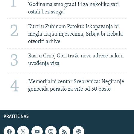
1
'Godinama smo gradili i za nekoliko sati
ostali bez svega'
2
Kurti u Zubinom Potoku: Iskopavanja bi
mogla trajati mjesecima, Srbija bi trebala
otvoriti arhive
3
Rusi u Crnoj Gori traže nove adrese nakon
uvođenja viza
4
Memorijalni centar Srebrenica: Negiranje
genocida poraslo za više od 50 posto
PRATITE NAS