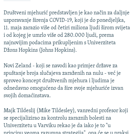
Društveni mjehurić predstavljen je kao način za daljnje
usporavanje širenja COVID-19, koji je do ponedjeljka,
11. maja zarazio više od četiri miliona ljudi širom svijeta
i od kojeg je umrlo više od 280.000 ljudi, prema
najnovijim podacima prikupljenim s Univerziteta
Džons Hopkins (Johns Hopkins).
Novi Zeland - koji se navodi kao primjer države za
spuštanje broja slučajeva zaraženih na nulu - već je
sproveo koncept društvenih mjehura i ljudima je
odnedavno omogućeno da šire svoje mjehuriće izvan
svojih domaćinstava.
Majk Tildeslij (Mike Tildesley), vanredni profesor koji
se specijalizirao za kontrolu zaraznih bolesti na
Univerzitetu u Varviku rekao je da iako je to "u
principu veoma razumna strategija", ona će se u praksi