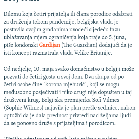
Dilemu koja četiri prijatelja ili člana porodice odabrati
za druženja tokom pandemije, belgijska vlada je
postavila svojim građanima uvodeći sljedeću fazu
ublažavanja mjera ograničenja koja traje do 5. juna,
piše londonski
Gardijan
(The Guardian) dodajući da je
isti koncept razmatrala vlada Velike Britanije.
Od nedjelje, 10. maja svako domaćinstvo u Belgiji može
pozvati do četiri gosta u svoj dom. Dva skupa od po
četiri osobe čine "korona mjehurić", koji se mogu
međusobno posjećivati i niko drugi nije dopušten u taj
društveni krug. Belgijska premijerka Sofi Vilmes
(Sophie Wilmes) najavila je plan prošle sedmice, nakon
optužbi da je dala prednost privredi nad željama ljudi
da se ponovno druže s prijateljima i porodicom.