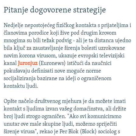
Pitanje dogovorene strategije
Nedjelje nepostojećeg fizičkog kontakta s prijateljima i
članovima porodice koji žive pod drugim krovom
mnogima su bili težak podvig - ali je ta distanca ujedno
bila ključ za zaustavljanje širenja bolesti uzrokovane
novim korona virusom, ukazuje evropski televizijski
kanal
Juronjuz
(Euronews) ističući da naučnici
pokušavaju definisati nove moguće norme
socijaliziranja bazirane na ideji o ograničenom
kontaktu ljudi.
Opšte načelo društvenog mjehura je da možete imati
kontakt s ljudima izvan vašeg domaćinstva, ali držite
broj ljudi strogo ograničen. "Ako svi komuniciramo
unutar ove male skupine ljudi, možemo spriječiti
širenje virusa", rekao je Per Blok (Block) sociolog s