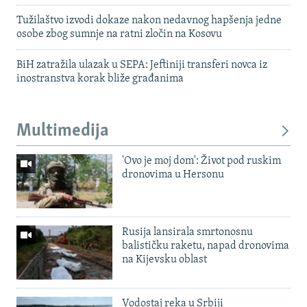
Tužilaštvo izvodi dokaze nakon nedavnog hapšenja jedne
osobe zbog sumnje na ratni zločin na Kosovu
BiH zatražila ulazak u SEPA: Jeftiniji transferi novca iz
inostranstva korak bliže građanima
Multimedija
'Ovo je moj dom': Život pod ruskim
dronovima u Hersonu
Rusija lansirala smrtonosnu
balističku raketu, napad dronovima
na Kijevsku oblast
Vodostaj reka u Srbiji