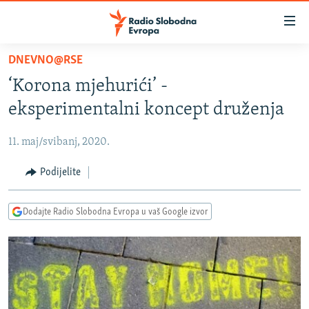
Dostupni
linkovi
Pređite
DNEVNO@RSE
na
VIJESTI
‘Korona mjehurići’ -
glavni
BOSNA I HERCEGOVINA
sadržaj
eksperimentalni koncept druženja
SRBIJA
Pređite
na
11. maj/svibanj, 2020.
KOSOVO
glavnu
CRNA GORA
Podijelite
navigaciju
Pređite
VIZUELNO
na
Dodajte Radio Slobodna Evropa u vaš Google izvor
PODCASTI
VIDEO
pretragu
RAT U UKRAJINI
FOTOGALERIJE
KINA NA BALKANU
INFOGRAFIKE
RSE PRIČE IZ SVIJETA