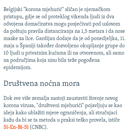
Belgijski "korona mjehurić" sličan je njemačkom
pristupu, gdje se od proteklog vikenda ljudi iz dva
odvojena domaćinstva mogu posjećivati pod uslovom
da poštuju pravila distanciranja na 1,5 metara i da nose
maske za lice. Gardijan dodaje da je od ponedjeljka, 11.
maja u Španiji također dozvoljeno okupljanje grupe do
10 ljudi u privatnim kućama ili na otvorenom, ali samo
na područjima koja nisu bila teže pogođena
epidemijom.
Društvena noćna mora
Dok sve više zemalja nastoji zaustaviti širenje novog
korona virusa, "društveni mjehurići" pojavljuju se kao
ideja kako ublažiti mjere ograničenja, ali stručnjaci
kažu da bi se ta metoda u praksi teško provela, ističe
Si-En-Bi-Si
(CNBC).