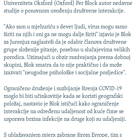
Univerziteta Oksford (Oxford) Per Block autor nedavne
studije o ponovnom uvođenju društvene interakcije.
"Ako sam u mjehuriću s devet ljudi, virus mogu samo
širiti na njih i oni ga ne mogu dalje širiti" izjavio je Blok
za Juronjuz naglasivši da je odabir članova društvene
grupe složenije pitanje, posebno u slučajevima velikih
porodica. Uzimajući u obzir razdvajanja prema dobnoj
skupini, Blok smatra da to nije praktično i da može
izazvati "neugodne psihološke i socijalne posljedice".
Ograničeno druženje i suzbijanje širenja COVID-19
moglo bi biti učinkovitije kada se koristi geografski
položaj, nastavio je Blok ističući kako ograničenje
interakcije na određenu udaljenost od kuće čime se
usporava brzina infekcije na druge koji su udaljeniji.
S ublažavanjem mjera zabrane širom Evrope, tim s