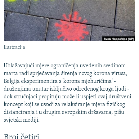
ISPRIČAJ MI
DNEVNO@RSE
SPECIJALI RSE
VIŠE OD NASLOVA
PRATITE NAS
Ilustracija
GENOCID U SREBRENICI
POPLAVE I KLIZIŠTA U BIH 2024.
Ublažavajući mjere ograničenja uvedenih sredinom
TV LIBERTY
marta radi sprječavanja širenja novog korona virusa,
Sve RFE/RL stranice
Belgija eksperimentira s 'korona mjehurićima' -
POST SCRIPTUM
druženjima unutar isključivo određenog kruga ljudi -
MOJA EVROPA
dok stručnjaci propituju može li uspjeti ovaj društveni
koncept koji se uvodi za relaksiranje mjera fizičkog
TRI DECENIJE OD RATA U BIH
distanciranja i u drugim evropskim državama, pišu
SVE KARTE DEJTONA
svjetski mediji.
NASTANAK I RASPAD JUGOSLAVIJE
Broj četiri