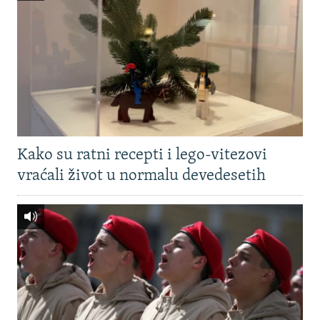
Kako su ratni recepti i lego-vitezovi
vraćali život u normalu devedesetih