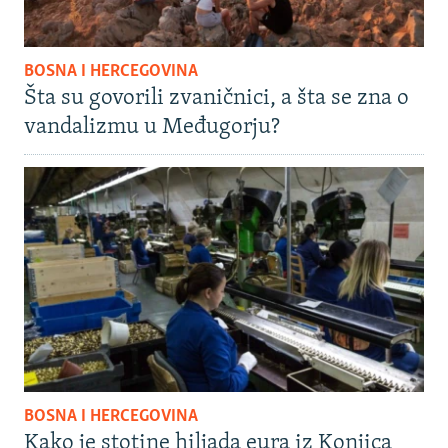
BOSNA I HERCEGOVINA
Šta su govorili zvaničnici, a šta se zna o
vandalizmu u Međugorju?
BOSNA I HERCEGOVINA
Kako je stotine hiljada eura iz Konjica