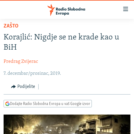
Dostupni
linkovi
Pređite
ZAŠTO
na
VIJESTI
Korajlić: Nigdje se ne krade kao u
glavni
BOSNA I HERCEGOVINA
sadržaj
BiH
SRBIJA
Pređite
na
Predrag Zvijerac
KOSOVO
glavnu
7. decembar/prosinac, 2019.
CRNA GORA
navigaciju
Pređite
VIZUELNO
Podijelite
na
PODCASTI
VIDEO
pretragu
Dodajte Radio Slobodna Evropa u vaš Google izvor
RAT U UKRAJINI
FOTOGALERIJE
KINA NA BALKANU
INFOGRAFIKE
RSE PRIČE IZ SVIJETA