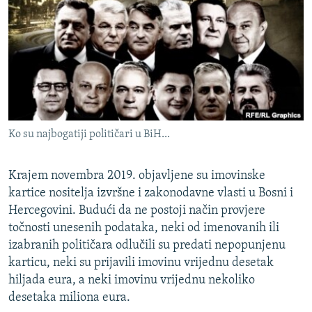
ISPRIČAJ MI
DNEVNO@RSE
SPECIJALI RSE
VIŠE OD NASLOVA
PRATITE NAS
GENOCID U SREBRENICI
Ko su najbogatiji političari u BiH...
POPLAVE I KLIZIŠTA U BIH 2024.
TV LIBERTY
Sve RFE/RL stranice
Krajem novembra 2019. objavljene su imovinske
POST SCRIPTUM
kartice nositelja izvršne i zakonodavne vlasti u Bosni i
Hercegovini. Budući da ne postoji način provjere
MOJA EVROPA
točnosti unesenih podataka, neki od imenovanih ili
TRI DECENIJE OD RATA U BIH
izabranih političara odlučili su predati nepopunjenu
karticu, neki su prijavili imovinu vrijednu desetak
SVE KARTE DEJTONA
hiljada eura, a neki imovinu vrijednu nekoliko
NASTANAK I RASPAD JUGOSLAVIJE
desetaka miliona eura.