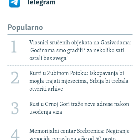
Telegram
Popularno
1
Vlasnici srušenih objekata na Gazivodama:
'Godinama smo gradili i za nekoliko sati
ostali bez svega'
2
Kurti u Zubinom Potoku: Iskopavanja bi
mogla trajati mjesecima, Srbija bi trebala
otvoriti arhive
3
Rusi u Crnoj Gori traže nove adrese nakon
uvođenja viza
4
Memorijalni centar Srebrenica: Negiranje
genocida poraslo za više od 50 posto