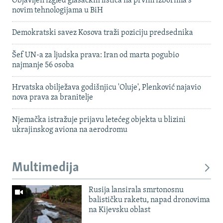
Objavljen izgled glasačkih listića na prvim izborima s
novim tehnologijama u BiH
Demokratski savez Kosova traži poziciju predsednika
Šef UN-a za ljudska prava: Iran od marta pogubio
najmanje 56 osoba
Hrvatska obilježava godišnjicu 'Oluje', Plenković najavio
nova prava za branitelje
Njemačka istražuje prijavu letećeg objekta u blizini
ukrajinskog aviona na aerodromu
Multimedija
Rusija lansirala smrtonosnu
balističku raketu, napad dronovima
na Kijevsku oblast