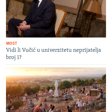
MOST
Vidi li Vučić u univerzitetu neprijatelja
broj 1?