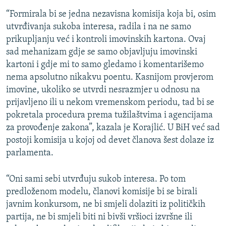
“Formirala bi se jedna nezavisna komisija koja bi, osim
utvrđivanja sukoba interesa, radila i na ne samo
prikupljanju već i kontroli imovinskih kartona. Ovaj
sad mehanizam gdje se samo objavljuju imovinski
kartoni i gdje mi to samo gledamo i komentarišemo
nema apsolutno nikakvu poentu. Kasnijom provjerom
imovine, ukoliko se utvrdi nesrazmjer u odnosu na
prijavljeno ili u nekom vremenskom periodu, tad bi se
pokretala procedura prema tužilaštvima i agencijama
za provođenje zakona”, kazala je Korajlić. U BiH već sad
postoji komisija u kojoj od devet članova šest dolaze iz
parlamenta.
“Oni sami sebi utvrđuju sukob interesa. Po tom
predloženom modelu, članovi komisije bi se birali
javnim konkursom, ne bi smjeli dolaziti iz političkih
partija, ne bi smjeli biti ni bivši vršioci izvršne ili