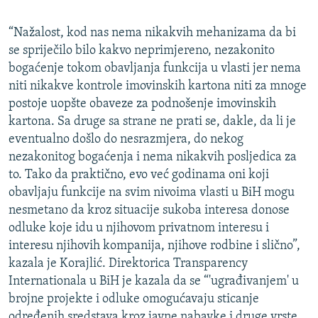
“Nažalost, kod nas nema nikakvih mehanizama da bi
se spriječilo bilo kakvo neprimjereno, nezakonito
bogaćenje tokom obavljanja funkcija u vlasti jer nema
niti nikakve kontrole imovinskih kartona niti za mnoge
postoje uopšte obaveze za podnošenje imovinskih
kartona. Sa druge sa strane ne prati se, dakle, da li je
eventualno došlo do nesrazmjera, do nekog
nezakonitog bogaćenja i nema nikakvih posljedica za
to. Tako da praktično, evo već godinama oni koji
obavljaju funkcije na svim nivoima vlasti u BiH mogu
nesmetano da kroz situacije sukoba interesa donose
odluke koje idu u njihovom privatnom interesu i
interesu njihovih kompanija, njihove rodbine i slično”,
kazala je Korajlić. Direktorica Transparency
Internationala u BiH je kazala da se “'ugrađivanjem' u
brojne projekte i odluke omogućavaju sticanje
određenih sredstava kroz javne nabavke i druge vrste