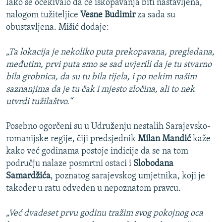
Iako se očekivalo da će iskopavanja biti nastavljena,
nalogom tužiteljice
Vesne Budimir
za sada su
obustavljena. Mišić dodaje:
„Ta lokacija je nekoliko puta prekopavana, pregledana,
međutim, prvi puta smo se sad uvjerili da je tu stvarno
bila grobnica, da su tu bila tijela, i po nekim našim
saznanjima da je tu čak i mjesto zločina, ali to nek
utvrdi tužilaštvo.“
Posebno ogorčeni su u Udruženju nestalih Sarajevsko-
romanijske regije, čiji predsjednik
Milan Mandić
kaže
kako već godinama postoje indicije da se na tom
području nalaze posmrtni ostaci i
Slobodana
Samardžića
, poznatog sarajevskog umjetnika, koji je
također u ratu odveden u nepoznatom pravcu.
„Već dvadeset prvu godinu tražim svog pokojnog oca