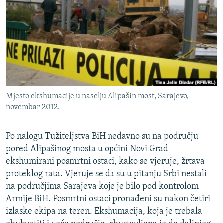
ISPRIČAJ MI
DNEVNO@RSE
SPECIJALI RSE
VIŠE OD NASLOVA
PRATITE NAS
GENOCID U SREBRENICI
Mjesto ekshumacije u naselju Alipašin most, Sarajevo,
POPLAVE I KLIZIŠTA U BIH 2024.
novembar 2012.
TV LIBERTY
Sve RFE/RL stranice
POST SCRIPTUM
Po nalogu Tužiteljstva BiH nedavno su na području
pored Alipašinog mosta u općini Novi Grad
MOJA EVROPA
ekshumirani posmrtni ostaci, kako se vjeruje, žrtava
TRI DECENIJE OD RATA U BIH
proteklog rata. Vjeruje se da su u pitanju Srbi nestali
na područjima Sarajeva koje je bilo pod kontrolom
SVE KARTE DEJTONA
Armije BiH. Posmrtni ostaci pronađeni su nakon četiri
NASTANAK I RASPAD JUGOSLAVIJE
izlaske ekipa na teren. Ekshumacija, koja je trebala