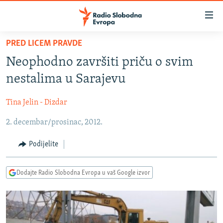
Dostupni
linkovi
Pređite
PRED LICEM PRAVDE
na
VIJESTI
Neophodno završiti priču o svim
glavni
BOSNA I HERCEGOVINA
sadržaj
nestalima u Sarajevu
SRBIJA
Pređite
na
Tina Jelin - Dizdar
KOSOVO
glavnu
2. decembar/prosinac, 2012.
CRNA GORA
navigaciju
Pređite
VIZUELNO
Podijelite
na
PODCASTI
VIDEO
pretragu
Dodajte Radio Slobodna Evropa u vaš Google izvor
RAT U UKRAJINI
FOTOGALERIJE
KINA NA BALKANU
INFOGRAFIKE
RSE PRIČE IZ SVIJETA