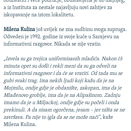
obuhvatiti i veće područje, obustavljena je do daljnjeg,
a iz Instituta za nestale najavljuju novi zahtjev za
iskopavanje na istom lokalitetu.
Milena Kulina
još uvijek ne zna sudbinu svoga supruga.
Odveden je 1992. godine iz svoje kuće u Sarajevu na
informativni razgovor. Nikada se nije vratio.
„Izvela su ga trojica uniformisanih mladića. Nakon 15
minuta opet su došli i rekli meni da su ga odveli na
informativni razgovor i da će se vratiti. Od tada mu se
gubi svaki trag. Ima nekih ljudi koji kažu da je na
Mojmilu, ondje gdje je obdanište, zakopan, ima da je
Mlađenovo groblje, ima da je na Alipašinom. Zadnju
imamo da je u Miljackoj, ondje gdje su počeli i onda
prekinuli. A da nisam ogorčena, jesam – jer ništa se ne
završava. Pa nije to igla da se ne može naći"
, kaže
Milena Kulina.