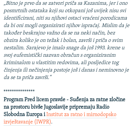
„Bitno je prvo da se zatvori priča sa Kazanima, jer i ono
posmrtnih ostataka koji su otkopani još uvijek nisu svi
identificirani, niti su njihovi ostaci vraćeni porodicama
da bi oni mogli organizirati njihov ispraćaj. Mislim da je
također beskrajno važno da se na neki način, bez
obzira koliko je on težak i bolan, završi i priča o svim
nestalim. Sarajevo je imalo snage da još 1993. krene u
svoj eufemistički nazvan obračun s organiziranim
kriminalom u vlastitim redovima, ali posljedice tog
činjenja ili nečinjenja postoje još i danas i neminovno je
da se ta priča završi.“
***************
Program Pred licem pravde - Suđenja za ratne zločine
na prostoru bivše Jugoslavije pripremaju Radio
Slobodna Europa i
Institut za ratno i mirnodopsko
izvještavanje (IWPR)
.