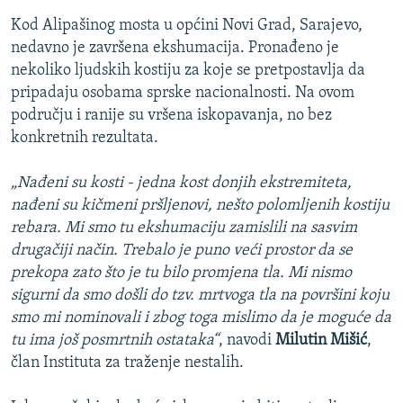
Kod Alipašinog mosta u općini Novi Grad, Sarajevo,
nedavno je završena ekshumacija. Pronađeno je
nekoliko ljudskih kostiju za koje se pretpostavlja da
pripadaju osobama sprske nacionalnosti. Na ovom
području i ranije su vršena iskopavanja, no bez
konkretnih rezultata.
„Nađeni su kosti - jedna kost donjih ekstremiteta,
nađeni su kičmeni pršljenovi, nešto polomljenih kostiju
rebara. Mi smo tu ekshumaciju zamislili na sasvim
drugačiji način. Trebalo je puno veći prostor da se
prekopa zato što je tu bilo promjena tla. Mi nismo
sigurni da smo došli do tzv. mrtvoga tla na površini koju
smo mi nominovali i zbog toga mislimo da je moguće da
tu ima još posmrtnih ostataka“
, navodi
Milutin Mišić
,
član Instituta za traženje nestalih.