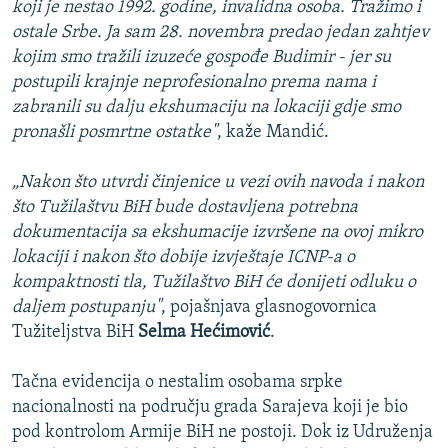
koji je nestao 1992. godine, invalidna osoba. Tražimo i
ostale Srbe. Ja sam 28. novembra predao jedan zahtjev
kojim smo tražili izuzeće gospođe Budimir - jer su
postupili krajnje neprofesionalno prema nama i
zabranili su dalju ekshumaciju na lokaciji gdje smo
pronašli posmrtne ostatke"
, kaže Mandić.
„Nakon što utvrdi činjenice u vezi ovih navoda i nakon
što Tužilaštvu BiH bude dostavljena potrebna
dokumentacija sa ekshumacije izvršene na ovoj mikro
lokaciji i nakon što dobije izvještaje ICNP-a o
kompaktnosti tla, Tužilaštvo BiH će donijeti odluku o
daljem postupanju"
, pojašnjava glasnogovornica
Tužiteljstva BiH
Selma Hećimović
.
Tačna evidencija o nestalim osobama srpke
nacionalnosti na području grada Sarajeva koji je bio
pod kontrolom Armije BiH ne postoji. Dok iz Udruženja