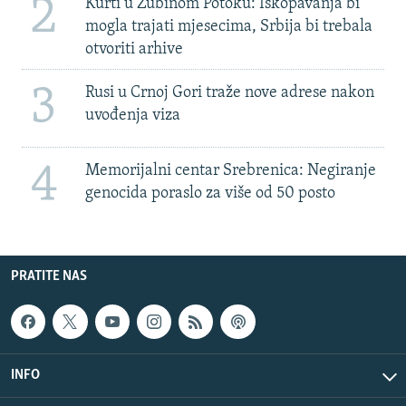
2
Kurti u Zubinom Potoku: Iskopavanja bi
mogla trajati mjesecima, Srbija bi trebala
otvoriti arhive
3
Rusi u Crnoj Gori traže nove adrese nakon
uvođenja viza
4
Memorijalni centar Srebrenica: Negiranje
genocida poraslo za više od 50 posto
PRATITE NAS
INFO