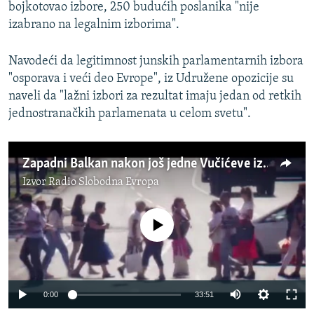
bojkotovao izbore, 250 budućih poslanika "nije
izabrano na legalnim izborima".
Navodeći da legitimnost junskih parlamentarnih izbora
"osporava i veći deo Evrope", iz Udružene opozicije su
naveli da "lažni izbori za rezultat imaju jedan od retkih
jednostranačkih parlamenata u celom svetu".
Zapadni Balkan nakon još jedne Vučićeve izborne pobede
Izvor
Radio Slobodna Evropa
No media source currently available
Auto
0:00
33:51