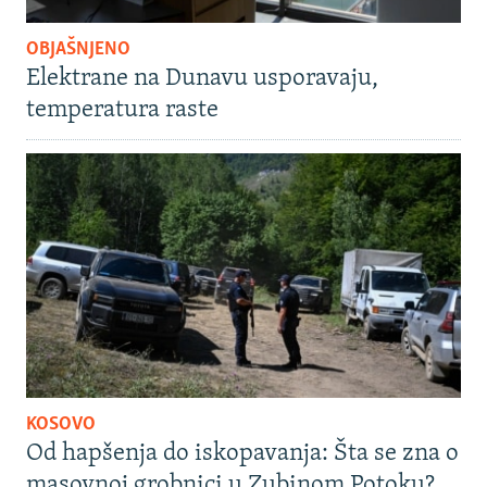
OBJAŠNJENO
Elektrane na Dunavu usporavaju,
temperatura raste
KOSOVO
Od hapšenja do iskopavanja: Šta se zna o
masovnoj grobnici u Zubinom Potoku?