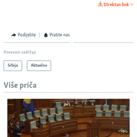
270p
Direktan link
360p
Auto
270p
360p
480p
480p
720p
Podijelite
Pratite nas
720p
1080p
1080p
Povezani sadržaji
Srbija
Aktuelno
Više priča