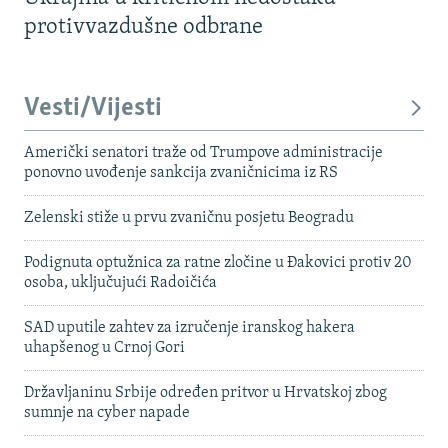
protivvazdušne odbrane
Vesti/Vijesti
Američki senatori traže od Trumpove administracije
ponovno uvođenje sankcija zvaničnicima iz RS
Zelenski stiže u prvu zvaničnu posjetu Beogradu
Podignuta optužnica za ratne zločine u Đakovici protiv 20
osoba, uključujući Radoičića
SAD uputile zahtev za izručenje iranskog hakera
uhapšenog u Crnoj Gori
Državljaninu Srbije određen pritvor u Hrvatskoj zbog
sumnje na cyber napade