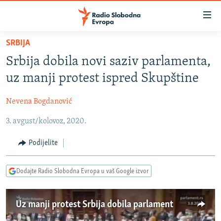
Dostupni
linkovi
Pređite
SRBIJA
na
VIJESTI
Srbija dobila novi saziv parlamenta,
glavni
BOSNA I HERCEGOVINA
sadržaj
uz manji protest ispred Skupštine
SRBIJA
Pređite
na
Nevena Bogdanović
KOSOVO
glavnu
3. avgust/kolovoz, 2020.
CRNA GORA
navigaciju
Pređite
VIZUELNO
Podijelite
na
PODCASTI
VIDEO
pretragu
Dodajte Radio Slobodna Evropa u vaš Google izvor
RAT U UKRAJINI
FOTOGALERIJE
KINA NA BALKANU
INFOGRAFIKE
Uz manji protest Srbija dobila parlament
RSE PRIČE IZ SVIJETA