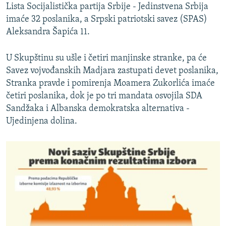
n
s
Lista Socijalistička partija Srbije - Jedinstvena Srbija
i
l
imaće 32 poslanika, a Srpski patriotski savez (SPAS)
s
a
Aleksandra Šapića 11.
l
j
a
d
U Skupštinu su ušle i četiri manjinske stranke, pa će
j
Savez vojvođanskih Madjara zastupati devet poslanika,
d
Stranka pravde i pomirenja Moamera Zukorlića imaće
četiri poslanika, dok je po tri mandata osvojila SDA
Sandžaka i Albanska demokratska alternativa -
Ujedinjena dolina.