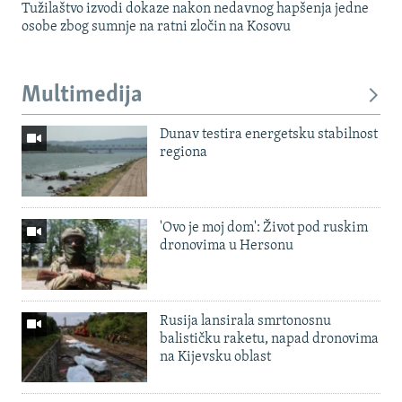
Tužilaštvo izvodi dokaze nakon nedavnog hapšenja jedne
osobe zbog sumnje na ratni zločin na Kosovu
Multimedija
Dunav testira energetsku stabilnost
regiona
'Ovo je moj dom': Život pod ruskim
dronovima u Hersonu
Rusija lansirala smrtonosnu
balističku raketu, napad dronovima
na Kijevsku oblast