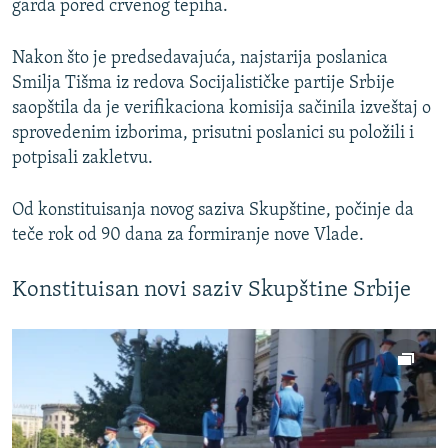
garda pored crvenog tepiha.
Nakon što je predsedavajuća, najstarija poslanica
Smilja Tišma iz redova Socijalističke partije Srbije
saopštila da je verifikaciona komisija sačinila izveštaj o
sprovedenim izborima, prisutni poslanici su položili i
potpisali zakletvu.
Od konstituisanja novog saziva Skupštine, počinje da
teče rok od 90 dana za formiranje nove Vlade.
Konstituisan novi saziv Skupštine Srbije