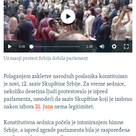
ISPRIČAJ MI
DNEVNO@RSE
No media source currently available
SPECIJALI RSE
VIŠE OD NASLOVA
PRATITE NAS
Auto
0:00
1:38
GENOCID U SREBRENICI
240p
Uz manji protest Srbija dobila parlament
POPLAVE I KLIZIŠTA U BIH 2024.
360p
TV LIBERTY
Sve RFE/RL stranice
Polaganjem zakletve narodnih poslanika konstituisan
480p
Auto
240p
360p
480p
POST SCRIPTUM
je novi, 12. saziv Skupštine Srbije. Za vreme sednice,
720p
nekoliko desetina ljudi protestovalo je ispred
MOJA EVROPA
720p
1080p
1080p
parlamenta, navodeći da saziv Skupštine koji je izabran
TRI DECENIJE OD RATA U BIH
nakon izbora
21. juna
nema legitimitet.
SVE KARTE DEJTONA
Konstitutivna sednica počela je intoniranjem himne
NASTANAK I RASPAD JUGOSLAVIJE
Srbije, a ispred zgrade parlamenta bila je raspoređena