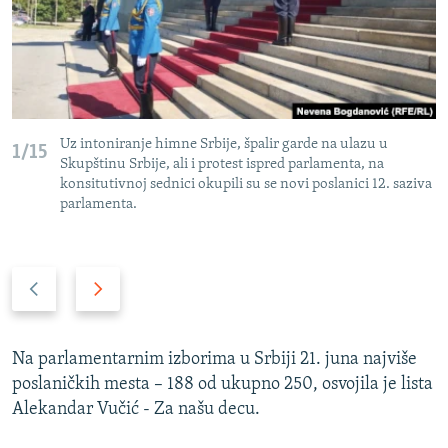
Uz intoniranje himne Srbije, špalir garde na ulazu u
1/15
Skupštinu Srbije, ali i protest ispred parlamenta, na
konsitutivnoj sednici okupili su se novi poslanici 12. saziva
parlamenta.
P
N
r
a
e
r
t
e
Na parlamentarnim izborima u Srbiji 21. juna najviše
h
d
poslaničkih mesta – 188 od ukupno 250, osvojila je lista
o
n
Alekandar Vučić - Za našu decu.
d
i