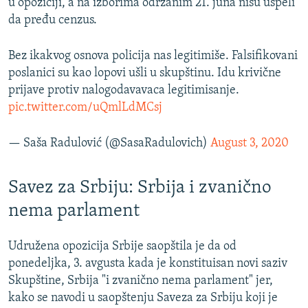
u opoziciji, a na izborima održanim 21. juna nisu uspeli
da pređu cenzus.
Bez ikakvog osnova policija nas legitimiše. Falsifikovani
poslanici su kao lopovi ušli u skupštinu. Idu krivične
prijave protiv nalogodavavaca legitimisanje.
pic.twitter.com/uQmlLdMCsj
— Saša Radulović (@SasaRadulovich)
August 3, 2020
Savez za Srbiju: Srbija i zvanično
nema parlament
Udružena opozicija Srbije saopštila je da od
ponedeljka, 3. avgusta kada je konstituisan novi saziv
Skupštine, Srbija "i zvanično nema parlament" jer,
kako se navodi u saopštenju Saveza za Srbiju koji je