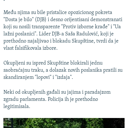
Među njima su bile pristalice opozicionog pokreta
"Dosta je bilo" (DJB) i desno orijentisani demonstranati
koji su nosili transparente "Protiv izborne krađe" i "Ua
lažni poslanici". Lider DJB-a Saša Radulović, koji je
prethodno najaljivao i blokadu Skupštine, tvrdi da je
vlast falsifikovala izbore.
Okupljeni su ispred Skupštine blokirali jednu
saobraćajnu traku, a dolazak novih poslanika pratili su
skandiranjem "lopovi" i "izdaja".
Neki od okupljenih gađali su jajima i paradajzom
zgradu parlamenta. Policija ih je prethodno
legitimisala.