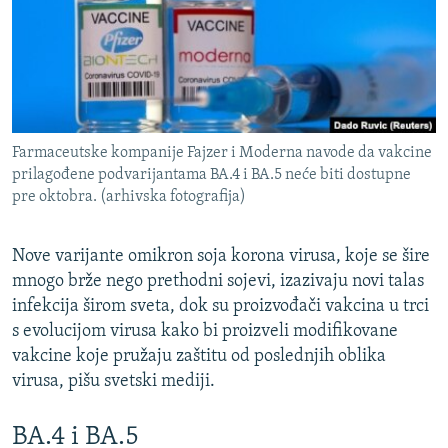
ISPRIČAJ MI
DNEVNO@RSE
SPECIJALI RSE
VIŠE OD NASLOVA
PRATITE NAS
Farmaceutske kompanije Fajzer i Moderna navode da vakcine
GENOCID U SREBRENICI
prilagođene podvarijantama BA.4 i BA.5 neće biti dostupne
pre oktobra. (arhivska fotografija)
POPLAVE I KLIZIŠTA U BIH 2024.
TV LIBERTY
Sve RFE/RL stranice
Nove varijante omikron soja korona virusa, koje se šire
POST SCRIPTUM
mnogo brže nego prethodni sojevi, izazivaju novi talas
infekcija širom sveta, dok su proizvođači vakcina u trci
MOJA EVROPA
s evolucijom virusa kako bi proizveli modifikovane
TRI DECENIJE OD RATA U BIH
vakcine koje pružaju zaštitu od poslednjih oblika
SVE KARTE DEJTONA
virusa, pišu svetski mediji.
NASTANAK I RASPAD JUGOSLAVIJE
BA.4 i BA.5