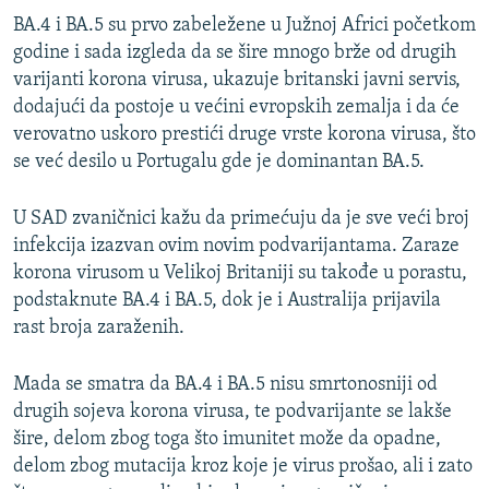
BA.4 i BA.5 su prvo zabeležene u Južnoj Africi početkom
godine i sada izgleda da se šire mnogo brže od drugih
varijanti korona virusa, ukazuje britanski javni servis,
dodajući da postoje u većini evropskih zemalja i da će
verovatno uskoro prestići druge vrste korona virusa, što
se već desilo u Portugalu gde je dominantan BA.5.
U SAD zvaničnici kažu da primećuju da je sve veći broj
infekcija izazvan ovim novim podvarijantama. Zaraze
korona virusom u Velikoj Britaniji su takođe u porastu,
podstaknute BA.4 i BA.5, dok je i Australija prijavila
rast broja zaraženih.
Mada se smatra da BA.4 i BA.5 nisu smrtonosniji od
drugih sojeva korona virusa, te podvarijante se lakše
šire, delom zbog toga što imunitet može da opadne,
delom zbog mutacija kroz koje je virus prošao, ali i zato