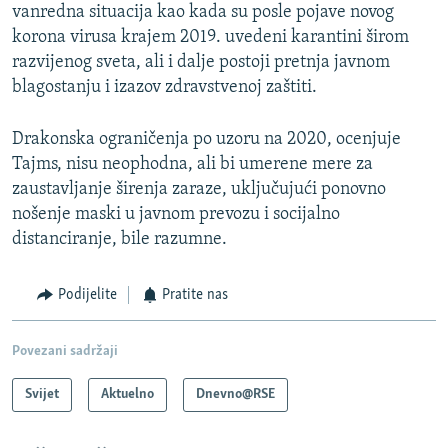
vanredna situacija kao kada su posle pojave novog
korona virusa krajem 2019. uvedeni karantini širom
razvijenog sveta, ali i dalje postoji pretnja javnom
blagostanju i izazov zdravstvenoj zaštiti.
Drakonska ograničenja po uzoru na 2020, ocenjuje
Tajms, nisu neophodna, ali bi umerene mere za
zaustavljanje širenja zaraze, uključujući ponovno
nošenje maski u javnom prevozu i socijalno
distanciranje, bile razumne.
Podijelite
Pratite nas
Povezani sadržaji
Svijet
Aktuelno
Dnevno@RSE