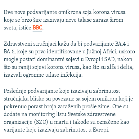
Dve nove podvarijante omikrona soja korona virusa
koje se brzo šire izazivaju nove talase zaraza širom
sveta, ističe
BBC
.
Zdravstveni stručnjaci kažu da bi podvarijante BA.4 i
BA.5, koje su prvo identifikovane u Južnoj Africi, uskoro
mogle postati dominantni sojevi u Evropi i SAD, nakon
što su raniji sojevi korona virusa, kao što su alfa i delta,
izazvali ogromne talase infekcija.
Poslednje podvarijante koje izazivaju zabrinutost
stručnjaka blisko su povezane sa sojem omikron koji je
pokrenuo porast broja zaraženih prošle zime. One su
dodate na monitoring listu Svetske zdravstvene
organizacije (SZO) u martu i takođe su označene kao
varijante koje izazivaju zabrinutost u Evropi.