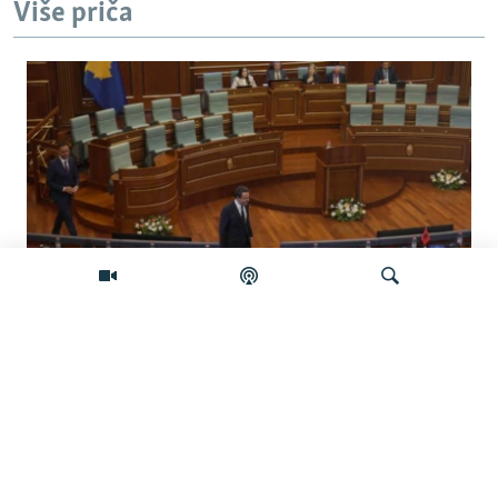
Više priča
Koliko je izgledan sporazum sa
Samoopredjeljenjem?
Pretraživač