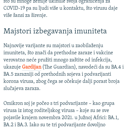
što su mnoge zemlje ukinule svoja ograničenja za
COVID-19 pa su ljudi više u kontaktu, što virusu daje
više šansi za širenje.
Majstori izbegavanja imuniteta
Najnovije varijante su majstori u zaobilaženju
imuniteta, što znači da prethodne zaraze i vakcine
verovatno neće pružiti mnogo zaštite od infekcija,
ukazuje
Gardijan
(The Guardian), navodeći da su BA.4 i
BA.5 zarazniji od prethodnih sojeva i podvarijanti
korona virusa, zbog čega se očekuje dalji porast broja
slučajeva zaraza.
Omikron soj je počeo s tri podvarijante – kao grupa
virusa iz istog roditeljskog virusa – koje su se sve
pojavile krajem novembra 2021. u Južnoj Africi: BA.1,
BA.2 i BA.3. Iako su te tri podvarijante dovoljno