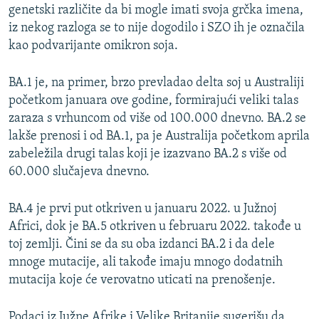
genetski različite da bi mogle imati svoja grčka imena,
iz nekog razloga se to nije dogodilo i SZO ih je označila
kao podvarijante omikron soja.
BA.1 je, na primer, brzo prevladao delta soj u Australiji
početkom januara ove godine, formirajući veliki talas
zaraza s vrhuncom od više od 100.000 dnevno. BA.2 se
lakše prenosi i od BA.1, pa je Australija početkom aprila
zabeležila drugi talas koji je izazvano BA.2 s više od
60.000 slučajeva dnevno.
BA.4 je prvi put otkriven u januaru 2022. u Južnoj
Africi, dok je BA.5 otkriven u februaru 2022. takođe u
toj zemlji. Čini se da su oba izdanci BA.2 i da dele
mnoge mutacije, ali takođe imaju mnogo dodatnih
mutacija koje će verovatno uticati na prenošenje.
Podaci iz Južne Afrike i Velike Britanije sugerišu da