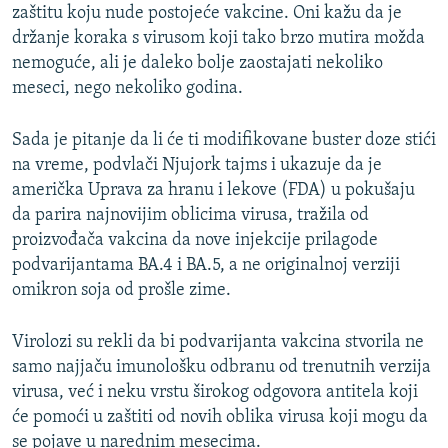
zaštitu koju nude postojeće vakcine. Oni kažu da je
držanje koraka s virusom koji tako brzo mutira možda
nemoguće, ali je daleko bolje zaostajati nekoliko
meseci, nego nekoliko godina.
Sada je pitanje da li će ti modifikovane buster doze stići
na vreme, podvlači Njujork tajms i ukazuje da je
američka Uprava za hranu i lekove (FDA) u pokušaju
da parira najnovijim oblicima virusa, tražila od
proizvođača vakcina da nove injekcije prilagode
podvarijantama BA.4 i BA.5, a ne originalnoj verziji
omikron soja od prošle zime.
Virolozi su rekli da bi podvarijanta vakcina stvorila ne
samo najjaču imunološku odbranu od trenutnih verzija
virusa, već i neku vrstu širokog odgovora antitela koji
će pomoći u zaštiti od novih oblika virusa koji mogu da
se pojave u narednim mesecima.