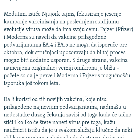
Međutim, ističe Njujork tajms, fokusiranje jesenje
kampanje vakcinisanja na poslednjem stadijumu
evolucije virusa može da ima svoju cenu. Fajzer (Pfizer)
i Moderna su naveli da vakcine prilagođene
podvarijantama BA.4 i BA.5 ne mogu da isporuče pre
oktobra, dok stručnjaci upozoravaju da bi taj proces
mogao biti dodatno usporen. S druge strane, vakcina
namenjena originalnoj verziji omikrona je bliža –
počele su da je prave i Moderna i Fajzer s mogućnošću
isporuka još tokom leta.
Da li koristi od tih novijih vakcina, koje nisu
prilagođene najnovijim podvarijantama, nadmašuju
nedostatke dužeg čekanja zavisi od toga kada će tačno
stići i koliko će štete naneti virus pre toga, kažu
naučnici i ističu da je u svakom slučaju ključno da neki