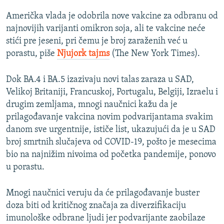
Američka vlada je odobrila nove vakcine za odbranu od
najnovijih varijanti omikron soja, ali te vakcine neće
stići pre jeseni, pri čemu je broj zaraženih već u
porastu, piše
Njujork tajms
(The New York Times).
Dok BA.4 i BA.5 izazivaju novi talas zaraza u SAD,
Velikoj Britaniji, Francuskoj, Portugalu, Belgiji, Izraelu i
drugim zemljama, mnogi naučnici kažu da je
prilagođavanje vakcina novim podvarijantama svakim
danom sve urgentnije, ističe list, ukazujući da je u SAD
broj smrtnih slučajeva od COVID-19, pošto je mesecima
bio na najnižim nivoima od početka pandemije, ponovo
u porastu.
Mnogi naučnici veruju da će prilagođavanje buster
doza biti od kritičnog značaja za diverzifikaciju
imunološke odbrane ljudi jer podvarijante zaobilaze