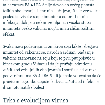
talas zaraza BA.4 i BA.5 nije doveo do većeg porasta
teških oboljevanja i smrtnih slučajeva, što je verovatno
posledica visoke stope imuniteta od prethodnih
infekcija, dok je u nekim zemljama i visoka stopa
imuniteta preko vakcina mogla imati sličan zaštitni
efekat.
Svaka nova podvarijanta omikron soja lakše izbegava
imunitet od vakcinacije, navodi Gardijan. Sadašnje
vakcine zasnovane na soju koji se prvi put pojavio u
kineskom gradu Vuhanu i dalje pružaju određenu
zaštitu od ozbiljnijih oboljevanja i smrti usled zaraza
podvarijantama BA.4 i BA.5, ali je malo verovatno da će
pružiti mnogo, ako uopšte ikakvu, zaštitu od infekcije
ili simptomatske bolesti.
Trka s evolucijom virusa