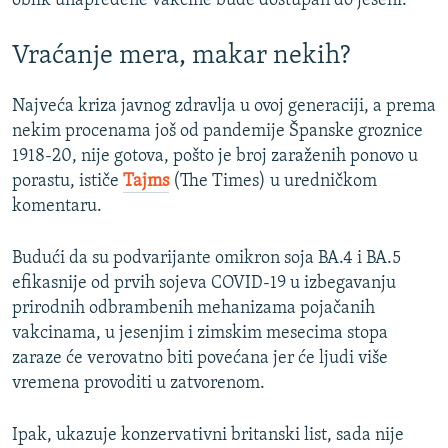
oblik unapređene vakcine bude dostupan do jeseni.
Vraćanje mera, makar nekih?
Najveća kriza javnog zdravlja u ovoj generaciji, a prema
nekim procenama još od pandemije Španske groznice
1918-20, nije gotova, pošto je broj zaraženih ponovo u
porastu, ističe
Tajms
(The Times) u uredničkom
komentaru.
Budući da su podvarijante omikron soja BA.4 i BA.5
efikasnije od prvih sojeva COVID-19 u izbegavanju
prirodnih odbrambenih mehanizama pojačanih
vakcinama, u jesenjim i zimskim mesecima stopa
zaraze će verovatno biti povećana jer će ljudi više
vremena provoditi u zatvorenom.
Ipak, ukazuje konzervativni britanski list, sada nije