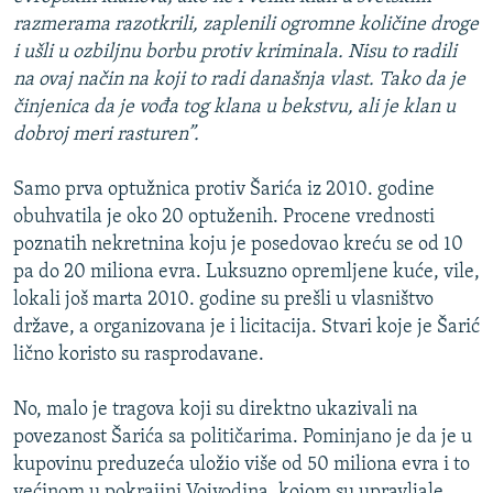
razmerama razotkrili, zaplenili ogromne količine droge
i ušli u ozbiljnu borbu protiv kriminala. Nisu to radili
na ovaj način na koji to radi današnja vlast. Tako da je
činjenica da je vođa tog klana u bekstvu, ali je klan u
dobroj meri rasturen”.
Samo prva optužnica protiv Šarića iz 2010. godine
obuhvatila je oko 20 optuženih. Procene vrednosti
poznatih nekretnina koju je posedovao kreću se od 10
pa do 20 miliona evra. Luksuzno opremljene kuće, vile,
lokali još marta 2010. godine su prešli u vlasništvo
države, a organizovana je i licitacija. Stvari koje je Šarić
lično koristo su rasprodavane.
No, malo je tragova koji su direktno ukazivali na
povezanost Šarića sa političarima. Pominjano je da je u
kupovinu preduzeća uložio više od 50 miliona evra i to
većinom u pokrajini Vojvodina, kojom su upravljale