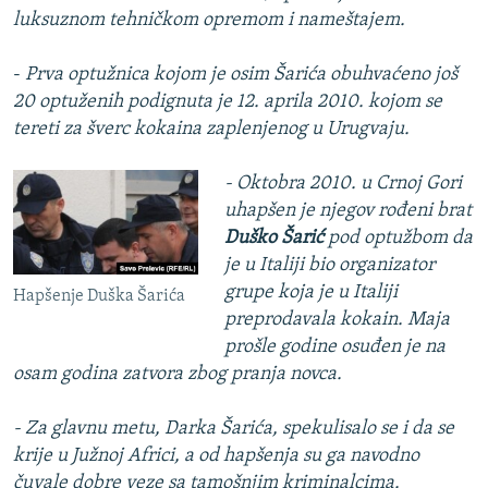
luksuznom tehničkom opremom i nameštajem.
-
Prva optužnica kojom je osim Šarića obuhvaćeno još
20 optuženih podignuta je 12. aprila 2010. kojom se
tereti za šverc kokaina zaplenjenog u Urugvaju.
- Oktobra 2010. u Crnoj Gori
uhapšen je njegov rođeni brat
Duško Šarić
pod optužbom da
je u Italiji bio organizator
grupe koja je u Italiji
Hapšenje Duška Šarića
preprodavala kokain. Maja
prošle godine osuđen je na
osam godina zatvora zbog pranja novca.
- Za glavnu metu, Darka Šarića, spekulisalo se i da se
krije u Južnoj Africi, a od hapšenja su ga navodno
čuvale dobre veze sa tamošnjim kriminalcima.