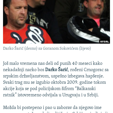
ISPRIČAJ MI
DNEVNO@RSE
SPECIJALI RSE
VIŠE OD NASLOVA
PRATITE NAS
GENOCID U SREBRENICI
Darko Šarić (desno) sa Goranom Sokovićem (lijevo)
POPLAVE I KLIZIŠTA U BIH 2024.
TV LIBERTY
Sve RFE/RL stranice
Još malo vremena nas deli od punih 40 meseci kako
POST SCRIPTUM
nekadašnji narko bos
Darko Šarić
, rođeni Crnogorac sa
srpskim državljanstvom, uspešno izbegava hapšenje.
MOJA EVROPA
Svaki trag mu se izgubio oktobra 2009. godine tokom
TRI DECENIJE OD RATA U BIH
akcije koja se pod policijskom šifrom “Balkanski
ratnik” istovremeno odvijala u Urugvaju i u Srbiji.
SVE KARTE DEJTONA
NASTANAK I RASPAD JUGOSLAVIJE
Možda bi postepeno i pao u zaborav da njegovo ime