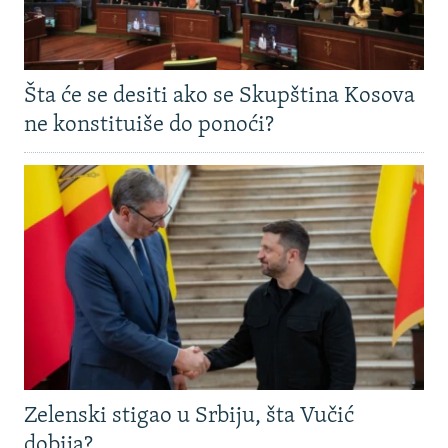
Šta će se desiti ako se Skupština Kosova
ne konstituiše do ponoći?
Zelenski stigao u Srbiju, šta Vučić
dobija?