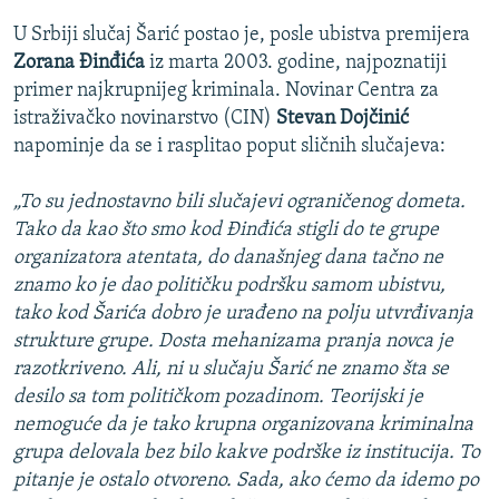
U Srbiji slučaj Šarić postao je, posle ubistva premijera
Zorana Đinđića
iz marta 2003. godine, najpoznatiji
primer najkrupnijeg kriminala. Novinar Centra za
istraživačko novinarstvo (CIN)
Stevan Dojčinić
napominje da se i rasplitao poput sličnih slučajeva:
„To su jednostavno bili slučajevi ograničenog dometa.
Tako da kao što smo kod Đinđića stigli do te grupe
organizatora atentata, do današnjeg dana tačno ne
znamo ko je dao političku podršku samom ubistvu,
tako kod Šarića dobro je urađeno na polju utvrđivanja
strukture grupe. Dosta mehanizama pranja novca je
razotkriveno. Ali, ni u slučaju Šarić ne znamo šta se
desilo sa tom političkom pozadinom. Teorijski je
nemoguće da je tako krupna organizovana kriminalna
grupa delovala bez bilo kakve podrške iz institucija. To
pitanje je ostalo otvoreno. Sada, ako ćemo da idemo po