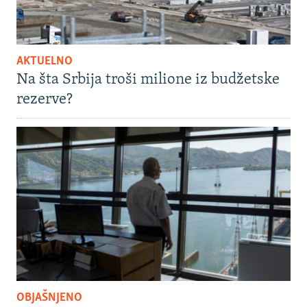
AKTUELNO
Na šta Srbija troši milione iz budžetske
rezerve?
OBJAŠNJENO