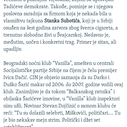
Tadićeve demokrate. Takođe, pominje se i njegova
poslovna saradnja sa firmom koja je nekada bila u
vlasništvu tajkuna
Stanka
Subotića
, koji je u Srbiji
osuđen na šest godina zatvora zbog šverca cigareta, a
trenutno slobodno živi u Švajcarskoj. Nedavno je,
međutim, uočen i konkretni trag. Primer je sitan, ali
upadljiv.
Beogradski noćni klub “Vanilla”, smešten u centrali
Socijalističke partije Srbije na čijem je čelu premijer
Ivica Dačić. CIN je objavio saznanja da su Darko i
Duško Šarić makar od 2006. do 2007. godine vodili ovaj
klub. Zanimljivo je da tokom “Balkanskog ratnika” i
obilaska Šarićeve imovine, u “Vanilla” klub inspektori
nisu ušli. Novinar Stevan Dojčinić o samom klubu će
reći: “Tu su dolazili selebrti, Miškovići, političari…. Tu
je bio nekakav mejn strim. Politički i džet set