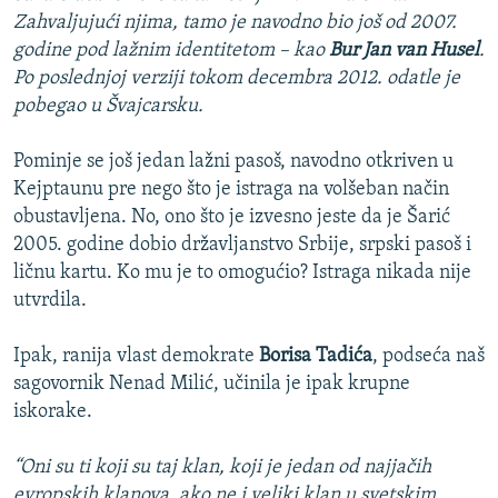
Zahvaljujući njima, tamo je navodno bio još od 2007.
godine pod lažnim identitetom – kao
Bur Jan van Husel
.
Po poslednjoj verziji tokom decembra 2012. odatle je
pobegao u Švajcarsku.
Pominje se još jedan lažni pasoš, navodno otkriven u
Kejptaunu pre nego što je istraga na volšeban način
obustavljena. No, ono što je izvesno jeste da je Šarić
2005. godine dobio državljanstvo Srbije, srpski pasoš i
ličnu kartu. Ko mu je to omogućio? Istraga nikada nije
utvrdila.
Ipak, ranija vlast demokrate
Borisa Tadića
, podseća naš
sagovornik Nenad Milić, učinila je ipak krupne
iskorake.
“Oni su ti koji su taj klan, koji je jedan od najjačih
evropskih klanova, ako ne i veliki klan u svetskim