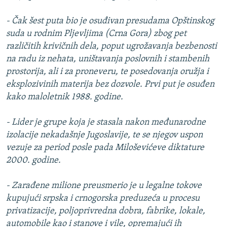
- Čak šest puta bio je osuđivan presudama Opštinskog
suda u rodnim Pljevljima (Crna Gora) zbog pet
različitih krivičnih dela, poput ugrožavanja bezbenosti
na radu iz nehata, uništavanja poslovnih i stambenih
prostorija, ali i za proneveru, te posedovanja oružja i
eksplozivinih materija bez dozvole. Prvi put je osuđen
kako maloletnik 1988. godine.
- Lider je grupe koja je stasala nakon međunarodne
izolacije nekadašnje Jugoslavije, te se njegov uspon
vezuje za period posle pada Miloševićeve diktature
2000. godine.
- Zarađene milione preusmerio je u legalne tokove
kupujući srpska i crnogorska preduzeća u procesu
privatizacije, poljoprivredna dobra, fabrike, lokale,
automobile kao i stanove i vile, opremajući ih