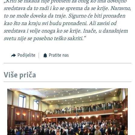
„Kriti se nikada nije problem za onog ko ima dovoljno
sredstava da to radi i ko se sprema da se krije. Naravno,
to ne može doveka da traje. Sigurno će biti pronađen
kao što na kraju svi budu pronađeni. Ali zavisi od
sredstava i volje onoga ko se krije. Inače, u današnjem
svetu nije se posebno teško sakriti.“
Podijelite
Pratite nas
Više priča