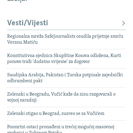
Vesti/Vijesti
Regionalna mreža SafeJournalists osudila prijetnje smrću
Veranu Matiću
Konstitutivna sjednica Skupštine Kosova odložena, Kurti
ponovo traži 'dodatno vrijeme' za dogovor
Saudijska Arabija, Pakistan i Turska potpisale zajednički
odbrambeni pakt
Zelenski u Beogradu, Vučić kaže da nisu razgovarali o
vojnoj saradnji
Zelenski stigao u Beograd, susreo se sa Vučićem
Posmrtni ostaci pronađeni u trećoj mogućoj masovnoj
grobnici u Zubinom Potoku