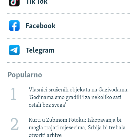
Tik Tok
Facebook
Telegram
Popularno
1
Vlasnici srušenih objekata na Gazivodama:
'Godinama smo gradili i za nekoliko sati
ostali bez svega'
2
Kurti u Zubinom Potoku: Iskopavanja bi
mogla trajati mjesecima, Srbija bi trebala
otvoriti arhive