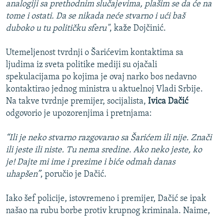
analogiji sa prethodnim slučajevima, plašim se da će na
tome i ostati. Da se nikada neće stvarno i ući baš
duboko u tu političku sferu"
, kaže Dojčinić.
Utemeljenost tvrdnji o Šarićevim kontaktima sa
ljudima iz sveta politike mediji su ojačali
spekulacijama po kojima je ovaj narko bos nedavno
kontaktirao jednog ministra u aktuelnoj Vladi Srbije.
Na takve tvrdnje premijer, socijalista,
Ivica Dačić
odgovorio je upozorenjima i pretnjama:
“Ili je neko stvarno razgovarao sa Šarićem ili nije. Znači
ili jeste ili niste. Tu nema sredine. Ako neko jeste, ko
je! Dajte mi ime i prezime i biće odmah danas
uhapšen”
, poručio je Dačić.
Iako šef policije, istovremeno i premijer, Dačić se ipak
našao na rubu borbe protiv krupnog kriminala. Naime,