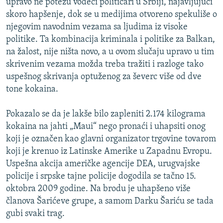
upravo ne potežu vodeći političari u Srbiji, najavljujući
skoro hapšenje, dok se u medijima otvoreno spekuliše o
njegovim navodnim vezama sa ljudima iz visoke
politike. Ta kombinacija kriminala i politike za Balkan,
na žalost, nije ništa novo, a u ovom slučaju upravo u tim
skrivenim vezama možda treba tražiti i razloge tako
uspešnog skrivanja optuženog za ševerc više od dve
tone kokaina.
Pokazalo se da je lakše bilo zapleniti 2.174 kilograma
kokaina na jahti „Maui“ nego pronaći i uhapsiti onog
koji je označen kao glavni organizator trgovine tovarom
koji je krenuo iz Latinske Amerike u Zapadnu Evropu.
Uspešna akcija američke agencije DEA, urugvajske
policije i srpske tajne policije dogodila se tačno 15.
oktobra 2009 godine. Na brodu je uhapšeno više
članova Šarićeve grupe, a samom Darku Šariću se tada
gubi svaki trag.