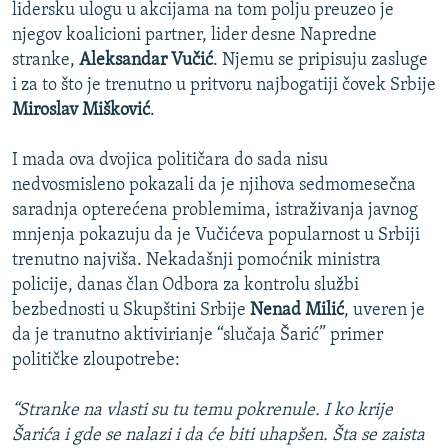
lidersku ulogu u akcijama na tom polju preuzeo je
njegov koalicioni partner, lider desne Napredne
stranke,
Aleksandar Vučić
. Njemu se pripisuju zasluge
i za to što je trenutno u pritvoru najbogatiji čovek Srbije
Miroslav Mišković
.
I mada ova dvojica političara do sada nisu
nedvosmisleno pokazali da je njihova sedmomesečna
saradnja opterećena problemima, istraživanja javnog
mnjenja pokazuju da je Vučićeva popularnost u Srbiji
trenutno najviša. Nekadašnji pomoćnik ministra
policije, danas član Odbora za kontrolu službi
bezbednosti u Skupštini Srbije
Nenad
Milić
, uveren je
da je tranutno aktivirianje “slučaja Šarić” primer
političke zloupotrebe:
“Stranke na vlasti su tu temu pokrenule. I ko krije
Šarića i gde se nalazi i da će biti uhapšen. Šta se zaista