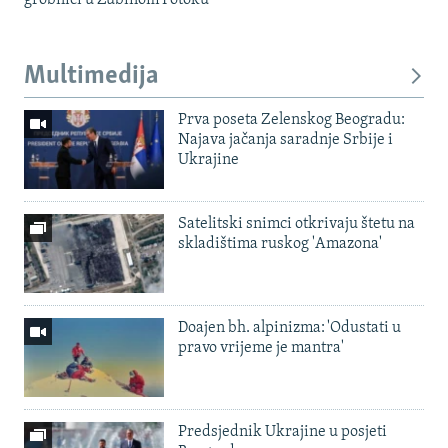
Multimedija
Prva poseta Zelenskog Beogradu:
Najava jačanja saradnje Srbije i
Ukrajine
Satelitski snimci otkrivaju štetu na
skladištima ruskog 'Amazona'
Doajen bh. alpinizma: 'Odustati u
pravo vrijeme je mantra'
Predsjednik Ukrajine u posjeti