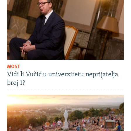
MOST
Vidi li Vučić u univerzitetu neprijatelja
broj 1?