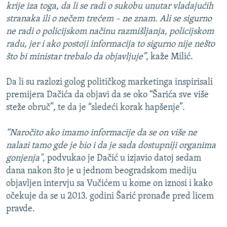
krije iza toga, da li se radi o sukobu unutar vladajućih
stranaka ili o nečem trećem – ne znam. Ali se sigurno
ne radi o policijskom načinu razmišljanja, policijskom
radu, jer i ako postoji informacija to sigurno nije nešto
što bi ministar trebalo da objavljuje”
, kaže Milić.
Da li su razlozi golog političkog marketinga inspirisali
premijera Dačića da objavi da se oko “Šarića sve više
steže obruč”, te da je “sledeći korak hapšenje”.
“Naročito ako imamo informacije da se on više ne
nalazi tamo gde je bio i da je sada dostupniji organima
gonjenja"
, podvukao je Dačić u izjavio datoj sedam
dana nakon što je u jednom beogradskom mediju
objavljen intervju sa Vučićem u kome on iznosi i kako
očekuje da se u 2013. godini Šarić pronađe pred licem
pravde.