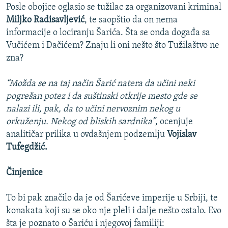
Posle obojice oglasio se tužilac za organizovani kriminal
Miljko Radisavljević
, te saopštio da on nema
informacije o lociranju Šarića. Šta se onda događa sa
Vučićem i Dačićem? Znaju li oni nešto što Tužilaštvo ne
zna?
“Možda se na taj način Šarić natera da učini neki
pogrešan potez i da suštinski otkrije mesto gde se
nalazi ili, pak, da to učini nervoznim nekog u
orkuženju. Nekog od bliskih sardnika”
, ocenjuje
analitičar prilika u ovdašnjem podzemlju
Vojislav
Tufegdžić.
Činjenice
To bi pak značilo da je od Šarićeve imperije u Srbiji, te
konakata koji su se oko nje pleli i dalje nešto ostalo. Evo
šta je poznato o Šariću i njegovoj familiji: