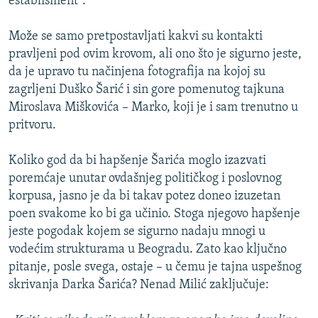
establišment”.
Može se samo pretpostavljati kakvi su kontakti
pravljeni pod ovim krovom, ali ono što je sigurno jeste,
da je upravo tu načinjena fotografija na kojoj su
zagrljeni Duško Šarić i sin gore pomenutog tajkuna
Miroslava Miškovića – Marko, koji je i sam trenutno u
pritvoru.
Koliko god da bi hapšenje Šarića moglo izazvati
poremćaje unutar ovdašnjeg političkog i poslovnog
korpusa, jasno je da bi takav potez doneo izuzetan
poen svakome ko bi ga učinio. Stoga njegovo hapšenje
jeste pogodak kojem se sigurno nadaju mnogi u
vodećim strukturama u Beogradu. Zato kao ključno
pitanje, posle svega, ostaje – u čemu je tajna uspešnog
skrivanja Darka Šarića? Nenad Milić zaključuje: