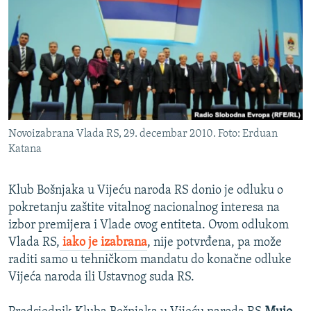
ISPRIČAJ MI
DNEVNO@RSE
SPECIJALI RSE
VIŠE OD NASLOVA
PRATITE NAS
GENOCID U SREBRENICI
Novoizabrana Vlada RS, 29. decembar 2010. Foto: Erduan
POPLAVE I KLIZIŠTA U BIH 2024.
Katana
TV LIBERTY
Sve RFE/RL stranice
POST SCRIPTUM
Klub Bošnjaka u Vijeću naroda RS donio je odluku o
pokretanju zaštite vitalnog nacionalnog interesa na
MOJA EVROPA
izbor premijera i Vlade ovog entiteta. Ovom odlukom
TRI DECENIJE OD RATA U BIH
Vlada RS,
iako je izabrana
, nije potvrđena, pa može
raditi samo u tehničkom mandatu do konačne odluke
SVE KARTE DEJTONA
Vijeća naroda ili Ustavnog suda RS.
NASTANAK I RASPAD JUGOSLAVIJE