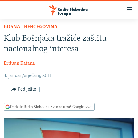
Dostupni
linkovi
Pređite
BOSNA I HERCEGOVINA
na
VIJESTI
Klub Bošnjaka tražiće zaštitu
glavni
BOSNA I HERCEGOVINA
sadržaj
nacionalnog interesa
SRBIJA
Pređite
na
Erduan Katana
KOSOVO
glavnu
4. januar/siječanj, 2011.
CRNA GORA
navigaciju
Pređite
VIZUELNO
Podijelite
na
PODCASTI
VIDEO
pretragu
Dodajte Radio Slobodna Evropa u vaš Google izvor
RAT U UKRAJINI
FOTOGALERIJE
KINA NA BALKANU
INFOGRAFIKE
RSE PRIČE IZ SVIJETA