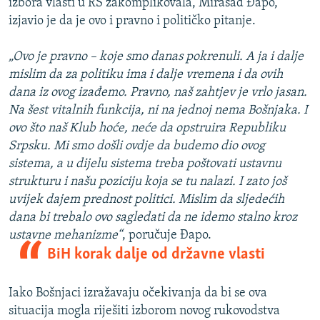
izbora vlasti u RS zakomplikovala, Mirasad Đapo,
izjavio je da je ovo i pravno i političko pitanje.
„Ovo je pravno – koje smo danas pokrenuli. A ja i dalje
mislim da za politiku ima i dalje vremena i da ovih
dana iz ovog izađemo. Pravno, naš zahtjev je vrlo jasan.
Na šest vitalnih funkcija, ni na jednoj nema Bošnjaka. I
ovo što naš Klub hoće, neće da opstruira Republiku
Srpsku. Mi smo došli ovdje da budemo dio ovog
sistema, a u dijelu sistema treba poštovati ustavnu
strukturu i našu poziciju koja se tu nalazi. I zato još
uvijek dajem prednost politici. Mislim da sljedećih
dana bi trebalo ovo sagledati da ne idemo stalno kroz
ustavne mehanizme“
, poručuje Đapo.
BiH korak dalje od državne vlasti
Iako Bošnjaci izražavaju očekivanja da bi se ova
situacija mogla riješiti izborom novog rukovodstva