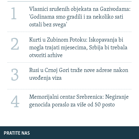
1
Vlasnici srušenih objekata na Gazivodama:
'Godinama smo gradili i za nekoliko sati
ostali bez svega'
2
Kurti u Zubinom Potoku: Iskopavanja bi
mogla trajati mjesecima, Srbija bi trebala
otvoriti arhive
3
Rusi u Crnoj Gori traže nove adrese nakon
uvođenja viza
4
Memorijalni centar Srebrenica: Negiranje
genocida poraslo za više od 50 posto
PRATITE NAS