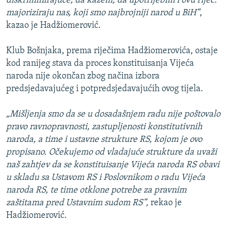
diskriminirajuće, da kažem, da upotrijebim i ovu riječ:
majoriziraju nas, koji smo najbrojniji narod u BiH“
,
kazao je Hadžiomerović.
Klub Bošnjaka, prema riječima Hadžiomerovića, ostaje
kod ranijeg stava da proces konstituisanja Vijeća
naroda nije okončan zbog načina izbora
predsjedavajućeg i potpredsjedavajućih ovog tijela.
„Mišljenja smo da se u dosadašnjem radu nije poštovalo
pravo ravnopravnosti, zastupljenosti konstitutivnih
naroda, a time i ustavne strukture RS, kojom je ovo
propisano. Očekujemo od vladajuće strukture da uvaži
naš zahtjev da se konstituisanje Vijeća naroda RS obavi
u skladu sa Ustavom RS i Poslovnikom o radu Vijeća
naroda RS, te time otklone potrebe za pravnim
zaštitama pred Ustavnim sudom RS“,
rekao je
Hadžiomerović.