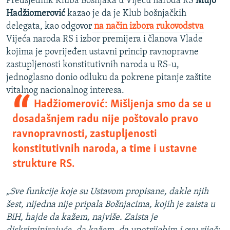
Predsjednik Kluba Bošnjaka u Vijeću naroda RS
Mujo
Hadžiomerović
kazao je da je Klub bošnjačkih
delegata, kao odgovor
na način izbora rukovodstva
Vijeća naroda RS i izbor premijera i članova Vlade
kojima je povrijeđen ustavni princip ravnopravne
zastupljenosti konstitutivnih naroda u RS-u,
jednoglasno donio odluku da pokrene pitanje zaštite
vitalnog nacionalnog interesa.
Hadžiomerović: Mišljenja smo da se u
dosadašnjem radu nije poštovalo pravo
ravnopravnosti, zastupljenosti
konstitutivnih naroda, a time i ustavne
strukture RS.
„Sve funkcije koje su Ustavom propisane, dakle njih
šest, nijedna nije pripala Bošnjacima, kojih je zaista u
BiH, hajde da kažem, najviše. Zaista je