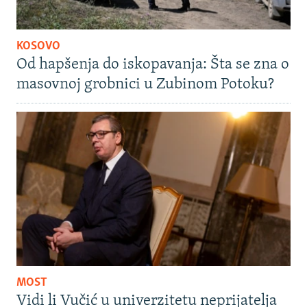
KOSOVO
Od hapšenja do iskopavanja: Šta se zna o
masovnoj grobnici u Zubinom Potoku?
MOST
Vidi li Vučić u univerzitetu neprijatelja