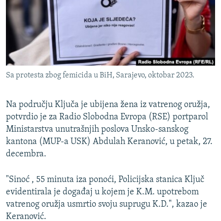
ISPRIČAJ MI
DNEVNO@RSE
SPECIJALI RSE
VIŠE OD NASLOVA
PRATITE NAS
Sa protesta zbog femicida u BiH, Sarajevo, oktobar 2023.
GENOCID U SREBRENICI
POPLAVE I KLIZIŠTA U BIH 2024.
Na području Ključa je ubijena žena iz vatrenog oružja,
TV LIBERTY
potvrdio je za Radio Slobodna Evropa (RSE) portparol
Sve RFE/RL stranice
Ministarstva unutrašnjih poslova Unsko-sanskog
POST SCRIPTUM
kantona (MUP-a USK) Abdulah Keranović, u petak, 27.
MOJA EVROPA
decembra.
TRI DECENIJE OD RATA U BIH
"Sinoć , 55 minuta iza ponoći, Policijska stanica Ključ
SVE KARTE DEJTONA
evidentirala je događaj u kojem je K.M. upotrebom
vatrenog oružja usmrtio svoju suprugu K.D.", kazao je
NASTANAK I RASPAD JUGOSLAVIJE
Keranović.