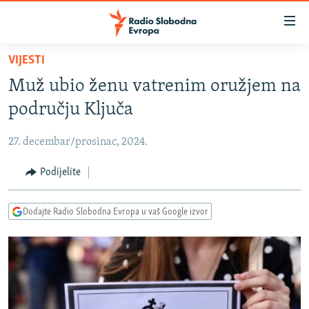
Dostupni
linkovi
Pređite
VIJESTI
na
VIJESTI
Muž ubio ženu vatrenim oružjem na
glavni
BOSNA I HERCEGOVINA
sadržaj
području Ključa
SRBIJA
Pređite
na
27. decembar/prosinac, 2024.
KOSOVO
glavnu
CRNA GORA
Podijelite
navigaciju
Pređite
VIZUELNO
na
Dodajte Radio Slobodna Evropa u vaš Google izvor
PODCASTI
VIDEO
pretragu
RAT U UKRAJINI
FOTOGALERIJE
KINA NA BALKANU
INFOGRAFIKE
RSE PRIČE IZ SVIJETA