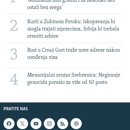
'Godinama smo gradili i za nekoliko sati
ostali bez svega'
2
Kurti u Zubinom Potoku: Iskopavanja bi
mogla trajati mjesecima, Srbija bi trebala
otvoriti arhive
3
Rusi u Crnoj Gori traže nove adrese nakon
uvođenja viza
4
Memorijalni centar Srebrenica: Negiranje
genocida poraslo za više od 50 posto
PRATITE NAS