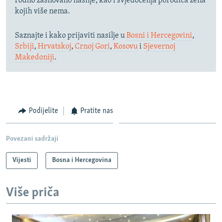
rodno zasnovano nasilje, kao i svjedočenja porodica žena
kojih više nema.
Saznajte i kako prijaviti nasilje u
Bosni i Hercegovini
,
Srbiji
,
Hrvatskoj
,
Crnoj Gori
,
Kosovu
i
Sjevernoj
Makedoniji
.
Podijelite
Pratite nas
Povezani sadržaji
Vijesti
Bosna i Hercegovina
Više priča