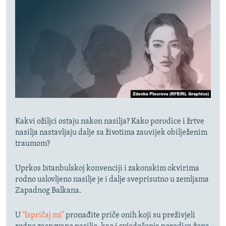
Kakvi ožiljci ostaju nakon nasilja? Kako porodice i žrtve
nasilja nastavljaju dalje sa životima zauvijek obilježenim
traumom?
Uprkos Istanbulskoj konvenciji i zakonskim okvirima
rodno uslovljeno nasilje je i dalje sveprisutno u zemljama
Zapadnog Balkana.
U
"Ispričaj mi"
pronađite priče onih koji su preživjeli