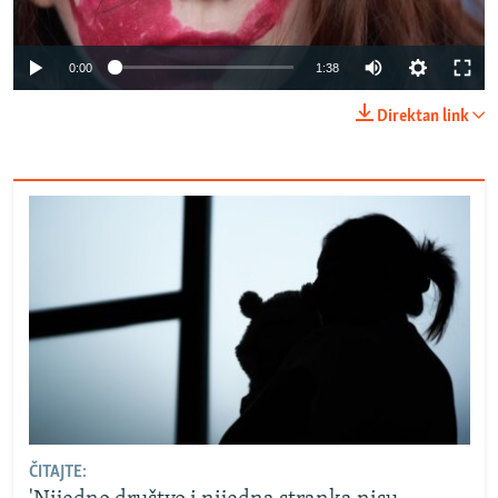
Auto
0:00
1:38
240p
Direktan link
360p
Auto
240p
360p
480p
480p
720p
720p
1080p
1080p
ČITAJTE: