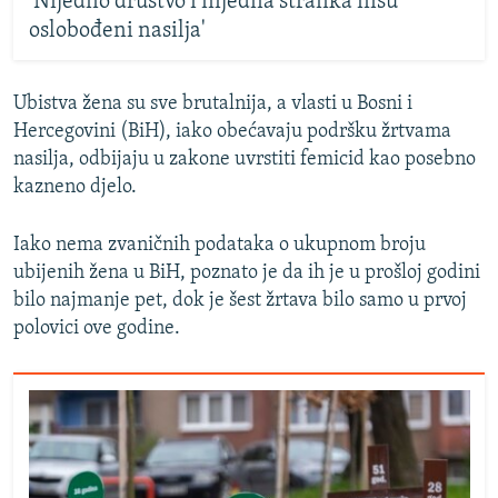
'Nijedno društvo i nijedna stranka nisu
oslobođeni nasilja'
Ubistva žena su sve brutalnija, a vlasti u Bosni i
Hercegovini (BiH), iako obećavaju podršku žrtvama
nasilja, odbijaju u zakone uvrstiti femicid kao posebno
kazneno djelo.
Iako nema zvaničnih podataka o ukupnom broju
ubijenih žena u BiH, poznato je da ih je u prošloj godini
bilo najmanje pet, dok je šest žrtava bilo samo u prvoj
polovici ove godine.