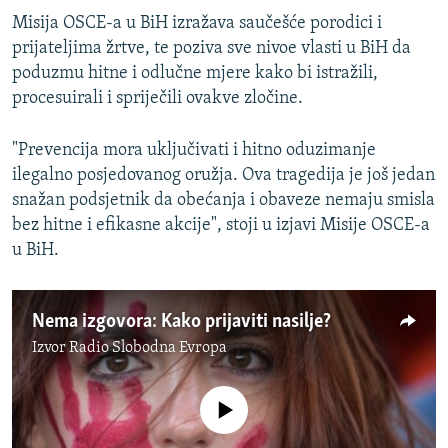
Misija OSCE-a u BiH izražava saučešće porodici i
prijateljima žrtve, te poziva sve nivoe vlasti u BiH da
poduzmu hitne i odlučne mjere kako bi istražili,
procesuirali i spriječili ovakve zločine.
"Prevencija mora uključivati i hitno oduzimanje
ilegalno posjedovanog oružja. Ova tragedija je još jedan
snažan podsjetnik da obećanja i obaveze nemaju smisla
bez hitne i efikasne akcije", stoji u izjavi Misije OSCE-a
u BiH.
Nema izgovora: Kako prijaviti nasilje?
Izvor
Radio Slobodna Evropa
No media source currently available