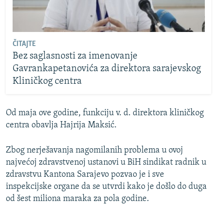
ČITAJTE
Bez saglasnosti za imenovanje
Gavrankapetanovića za direktora sarajevskog
Kliničkog centra
Od maja ove godine, funkciju v. d. direktora kliničkog
centra obavlja Hajrija Maksić.
Zbog nerješavanja nagomilanih problema u ovoj
najvećoj zdravstvenoj ustanovi u BiH sindikat radnik u
zdravstvu Kantona Sarajevo pozvao je i sve
inspekcijske organe da se utvrdi kako je došlo do duga
od šest miliona maraka za pola godine.