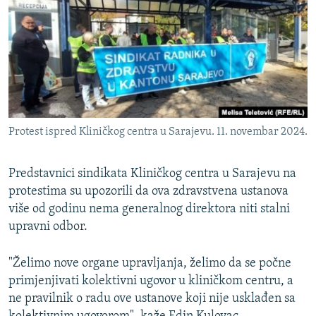
ISPRIČAJ MI
DNEVNO@RSE
SPECIJALI RSE
VIŠE OD NASLOVA
PRATITE NAS
GENOCID U SREBRENICI
Protest ispred Kliničkog centra u Sarajevu. 11. novembar 2024.
POPLAVE I KLIZIŠTA U BIH 2024.
TV LIBERTY
Sve RFE/RL stranice
Predstavnici sindikata Kliničkog centra u Sarajevu na
protestima su upozorili da ova zdravstvena ustanova
POST SCRIPTUM
više od godinu nema generalnog direktora niti stalni
MOJA EVROPA
upravni odbor.
TRI DECENIJE OD RATA U BIH
"Želimo nove organe upravljanja, želimo da se počne
SVE KARTE DEJTONA
primjenjivati kolektivni ugovor u kliničkom centru, a
NASTANAK I RASPAD JUGOSLAVIJE
ne pravilnik o radu ove ustanove koji nije usklađen sa