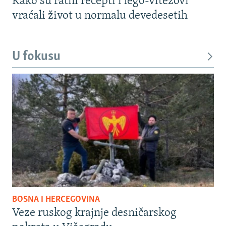
Kako su ratni recepti i lego-vitezovi
vraćali život u normalu devedesetih
U fokusu
BOSNA I HERCEGOVINA
Veze ruskog krajnje desničarskog