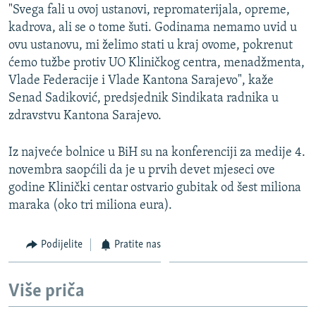
"Svega fali u ovoj ustanovi, repromaterijala, opreme,
kadrova, ali se o tome šuti. Godinama nemamo uvid u
ovu ustanovu, mi želimo stati u kraj ovome, pokrenut
ćemo tužbe protiv UO Kliničkog centra, menadžmenta,
Vlade Federacije i Vlade Kantona Sarajevo", kaže
Senad Sadiković, predsjednik Sindikata radnika u
zdravstvu Kantona Sarajevo.
Iz najveće bolnice u BiH su na konferenciji za medije 4.
novembra saopćili da je u prvih devet mjeseci ove
godine Klinički centar ostvario gubitak od šest miliona
maraka (oko tri miliona eura).
Podijelite
Pratite nas
Više priča