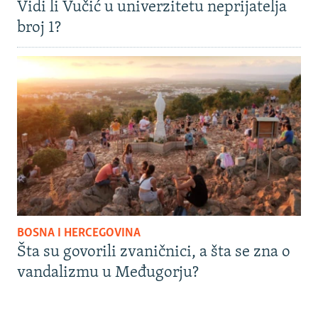
Vidi li Vučić u univerzitetu neprijatelja
broj 1?
BOSNA I HERCEGOVINA
Šta su govorili zvaničnici, a šta se zna o
vandalizmu u Međugorju?