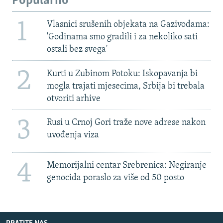
Popularno
1
Vlasnici srušenih objekata na Gazivodama:
'Godinama smo gradili i za nekoliko sati
ostali bez svega'
2
Kurti u Zubinom Potoku: Iskopavanja bi
mogla trajati mjesecima, Srbija bi trebala
otvoriti arhive
3
Rusi u Crnoj Gori traže nove adrese nakon
uvođenja viza
4
Memorijalni centar Srebrenica: Negiranje
genocida poraslo za više od 50 posto