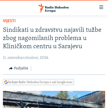
Dostupni
linkovi
Pređite
VIJESTI
na
VIJESTI
Sindikati u zdravstvu najavili tužbe
glavni
BOSNA I HERCEGOVINA
sadržaj
zbog nagomilanih problema u
SRBIJA
Pređite
Kliničkom centru u Sarajevu
na
KOSOVO
glavnu
11. novembar/studeni, 2024.
CRNA GORA
navigaciju
Pređite
Podijelite
VIZUELNO
na
PODCASTI
VIDEO
pretragu
Dodajte Radio Slobodna Evropa u vaš Google izvor
RAT U UKRAJINI
FOTOGALERIJE
KINA NA BALKANU
INFOGRAFIKE
RSE PRIČE IZ SVIJETA