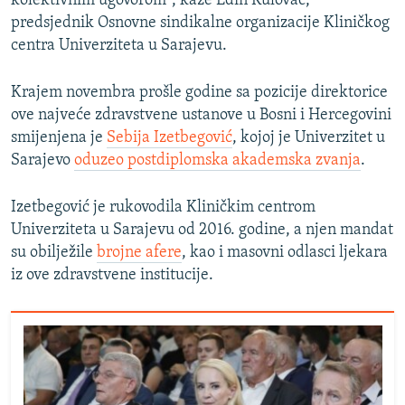
kolektivnim ugovorom", kaže Edin Kulovac,
predsjednik Osnovne sindikalne organizacije Kliničkog
centra Univerziteta u Sarajevu.
Krajem novembra prošle godine sa pozicije direktorice
ove najveće zdravstvene ustanove u Bosni i Hercegovini
smijenjena je
Sebija Izetbegović
, kojoj je Univerzitet u
Sarajevo
oduzeo postdiplomska akademska zvanja
.
Izetbegović je rukovodila Kliničkim centrom
Univerziteta u Sarajevu od 2016. godine, a njen mandat
su obilježile
brojne afere
, kao i masovni odlasci ljekara
iz ove zdravstvene institucije.