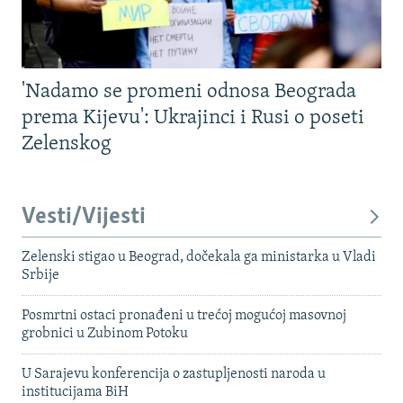
'Nadamo se promeni odnosa Beograda
prema Kijevu': Ukrajinci i Rusi o poseti
Zelenskog
Vesti/Vijesti
Zelenski stigao u Beograd, dočekala ga ministarka u Vladi
Srbije
Posmrtni ostaci pronađeni u trećoj mogućoj masovnoj
grobnici u Zubinom Potoku
U Sarajevu konferencija o zastupljenosti naroda u
institucijama BiH