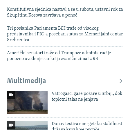
Konstitutivna sjednica nastavlja se u subotu, ustavni rok za
Skupštinu Kosova završava u ponoć
Tri poslanika Parlamenta BiH traže od visokog
predstavnika i PIC-a poseban status za Memorijalni centar
Srebrenica
Američki senatori traže od Trumpove administracije
ponovno uvođenje sankcija zvaničnicima iz RS
Multimedija
Vatrogasci gase požare u Srbiji, dok
toplotni talas ne jenjava
Dunav testira energetsku stabilnost
država kroz koje protiče