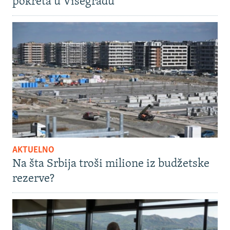
pokreta u Višegradu
AKTUELNO
Na šta Srbija troši milione iz budžetske
rezerve?