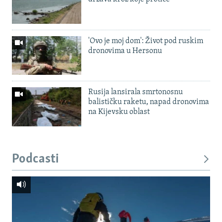
'Ovo je moj dom': Život pod ruskim
dronovima u Hersonu
Rusija lansirala smrtonosnu
balističku raketu, napad dronovima
na Kijevsku oblast
Podcasti