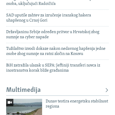
osoba, uključujući Radoičića
SAD uputile zahtev za izručenje iranskog hakera
uhapšenog u Crnoj Gori
Državljaninu Srbije određen pritvor u Hrvatskoj zbog
sumnje na cyber napade
Tužilaštvo izvodi dokaze nakon nedavnog hapšenja jedne
osobe zbog sumnje na ratni zločin na Kosovu
BiH zatražila ulazak u SEPA: Jeftiniji transferi novca iz
inostranstva korak bliže građanima
Multimedija
Dunav testira energetsku stabilnost
regiona