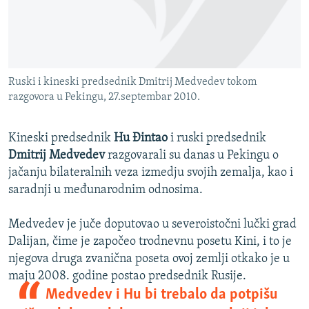
ISPRIČAJ MI
DNEVNO@RSE
SPECIJALI RSE
Ruski i kineski predsednik Dmitrij Medvedev tokom
VIŠE OD NASLOVA
razgovora u Pekingu, 27.septembar 2010.
PRATITE NAS
GENOCID U SREBRENICI
POPLAVE I KLIZIŠTA U BIH 2024.
Kineski predsednik
Hu Đintao
i ruski predsednik
Dmitrij Medvedev
razgovarali su danas u Pekingu o
TV LIBERTY
Sve RFE/RL stranice
jačanju bilateralnih veza izmedju svojih zemalja, kao i
POST SCRIPTUM
saradnji u međunarodnim odnosima.
MOJA EVROPA
Medvedev je juče doputovao u severoistočni lučki grad
TRI DECENIJE OD RATA U BIH
Dalijan, čime je započeo trodnevnu posetu Kini, i to je
njegova druga zvanična poseta ovoj zemlji otkako je u
SVE KARTE DEJTONA
maju 2008. godine postao predsednik Rusije.
NASTANAK I RASPAD JUGOSLAVIJE
Medvedev i Hu bi trebalo da potpišu