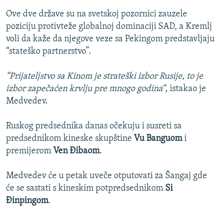
Ove dve države su na svetskoj pozornici zauzele
poziciju protivteže globalnoj dominaciji SAD, a Kremlj
voli da kaže da njegove veze sa Pekingom predstavljaju
“stateško partnerstvo”.
“Prijateljstvo sa Kinom je strateški izbor Rusije, to je
izbor zapečaćen krvlju pre mnogo godina“
, istakao je
Medvedev.
Ruskog predsednika danas očekuju i susreti sa
predsednikom kineske skupštine
Vu Banguom
i
premijerom
Ven Đibaom
.
Medvedev će u petak uveče otputovati za Šangaj gde
će se sastati s kineskim potpredsednikom
Si
Đinpingom
.