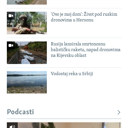
'Ovo je moj dom': Život pod ruskim
dronovima u Hersonu
Rusija lansirala smrtonosnu
balističku raketu, napad dronovima
na Kijevsku oblast
Vodostaj reka u Srbiji
Podcasti