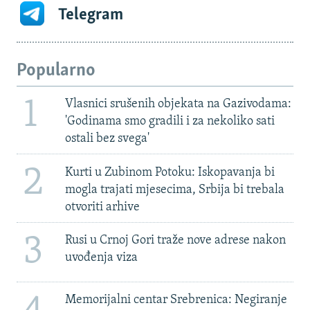
Telegram
Popularno
1
Vlasnici srušenih objekata na Gazivodama:
'Godinama smo gradili i za nekoliko sati
ostali bez svega'
2
Kurti u Zubinom Potoku: Iskopavanja bi
mogla trajati mjesecima, Srbija bi trebala
otvoriti arhive
3
Rusi u Crnoj Gori traže nove adrese nakon
uvođenja viza
Memorijalni centar Srebrenica: Negiranje