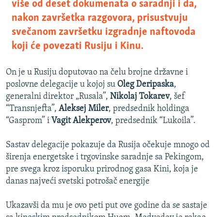
više od deset dokumenata o saradnji i da,
nakon završetka razgovora, prisustvuju
svečanom završetku izgradnje naftovoda
koji će povezati Rusiju i Kinu.
On je u Rusiju doputovao na čelu brojne državne i
poslovne delegacije u kojoj su
Oleg Deripaska
,
generalni direktor „Rusala”,
Nikolaj Tokarev
, šef
“Transnjefta”,
Aleksej Miler
, predsednik holdinga
“Gasprom” i
Vagit Alekperov
, predsednik “Lukoila”.
Sastav delegacije pokazuje da Rusija očekuje mnogo od
širenja energetske i trgovinske saradnje sa Pekingom,
pre svega kroz isporuku prirodnog gasa Kini, koja je
danas najveći svetski potrošač energije
Ukazavši da mu je ovo peti put ove godine da se sastaje