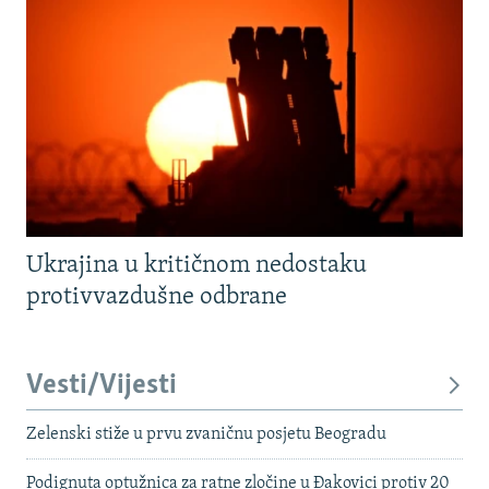
Ukrajina u kritičnom nedostaku
protivvazdušne odbrane
Vesti/Vijesti
Zelenski stiže u prvu zvaničnu posjetu Beogradu
Podignuta optužnica za ratne zločine u Đakovici protiv 20