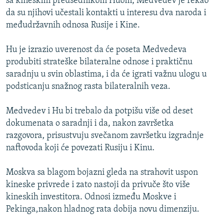
sa kineskim predsednikom Huom, Medvedev je rekao
da su njihovi učestali kontakti u interesu dva naroda i
međudržavnih odnosa Rusije i Kine.
Hu je izrazio uverenost da će poseta Medvedeva
produbiti strateške bilateralne odnose i praktičnu
saradnju u svin oblastima, i da će igrati važnu ulogu u
podsticanju snažnog rasta bilateralnih veza.
Medvedev i Hu bi trebalo da potpišu više od deset
dokumenata o saradnji i da, nakon završetka
razgovora, prisustvuju svečanom završetku izgradnje
naftovoda koji će povezati Rusiju i Kinu.
Moskva sa blagom bojazni gleda na strahovit uspon
kineske privrede i zato nastoji da privuče što više
kineskih investitora. Odnosi između Moskve i
Pekinga,nakon hladnog rata dobija novu dimenziju.