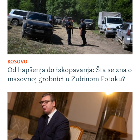
KOSOVO
Od hapšenja do iskopavanja: Šta se zna o
masovnoj grobnici u Zubinom Potoku?