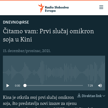
Dostupni
linkovi
Pređite
DNEVNO@RSE
na
VIJESTI
Čitamo vam: Prvi slučaj omikron
glavni
BOSNA I HERCEGOVINA
sadržaj
soja u Kini
SRBIJA
Pređite
na
15. decembar/prosinac, 2021.
KOSOVO
glavnu
CRNA GORA
navigaciju
Pređite
VIZUELNO
na
No media source currently available
PODCASTI
VIDEO
pretragu
0:00
7:29
RAT U UKRAJINI
FOTOGALERIJE
KINA NA BALKANU
INFOGRAFIKE
Direktan link
Kina je otkrila svoj prvi slučaj omikron
soja, što predstavlja novi izazov za njenu
RSE PRIČE IZ SVIJETA