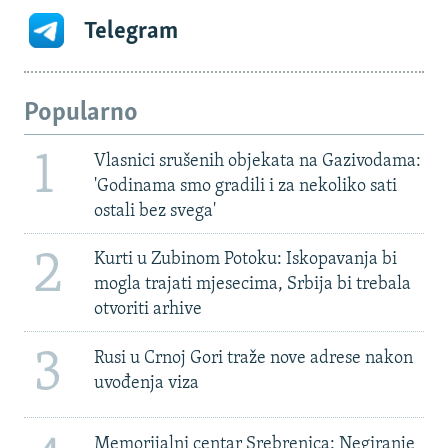
Telegram
Popularno
1
Vlasnici srušenih objekata na Gazivodama:
'Godinama smo gradili i za nekoliko sati
ostali bez svega'
2
Kurti u Zubinom Potoku: Iskopavanja bi
mogla trajati mjesecima, Srbija bi trebala
otvoriti arhive
3
Rusi u Crnoj Gori traže nove adrese nakon
uvođenja viza
Memorijalni centar Srebrenica: Negiranje