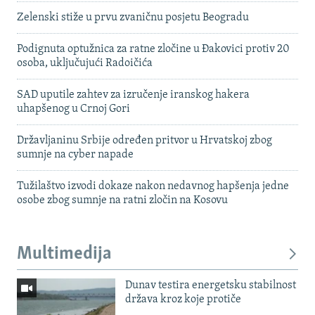
Zelenski stiže u prvu zvaničnu posjetu Beogradu
Podignuta optužnica za ratne zločine u Đakovici protiv 20
osoba, uključujući Radoičića
SAD uputile zahtev za izručenje iranskog hakera
uhapšenog u Crnoj Gori
Državljaninu Srbije određen pritvor u Hrvatskoj zbog
sumnje na cyber napade
Tužilaštvo izvodi dokaze nakon nedavnog hapšenja jedne
osobe zbog sumnje na ratni zločin na Kosovu
Multimedija
Dunav testira energetsku stabilnost
država kroz koje protiče