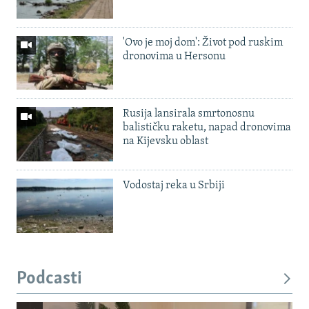
'Ovo je moj dom': Život pod ruskim
dronovima u Hersonu
Rusija lansirala smrtonosnu
balističku raketu, napad dronovima
na Kijevsku oblast
Vodostaj reka u Srbiji
Podcasti