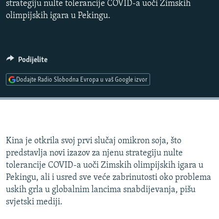
strategiju nulte tolerancije COVID-a uoči Zimskih
ISPRIČAJ MI
olimpijskih igara u Pekingu.
DNEVNO@RSE
SPECIJALI RSE
Podijelite
VIŠE OD NASLOVA
PRATITE NAS
GENOCID U SREBRENICI
Dodajte Radio Slobodna Evropa u vaš Google izvor
POPLAVE I KLIZIŠTA U BIH 2024.
TV LIBERTY
Sve RFE/RL stranice
POST SCRIPTUM
Kina je otkrila svoj prvi slučaj omikron soja, što
MOJA EVROPA
predstavlja novi izazov za njenu strategiju nulte
tolerancije COVID-a uoči Zimskih olimpijskih igara u
TRI DECENIJE OD RATA U BIH
Pekingu, ali i usred sve veće zabrinutosti oko problema
SVE KARTE DEJTONA
uskih grla u globalnim lancima snabdijevanja, pišu
svjetski mediji.
NASTANAK I RASPAD JUGOSLAVIJE