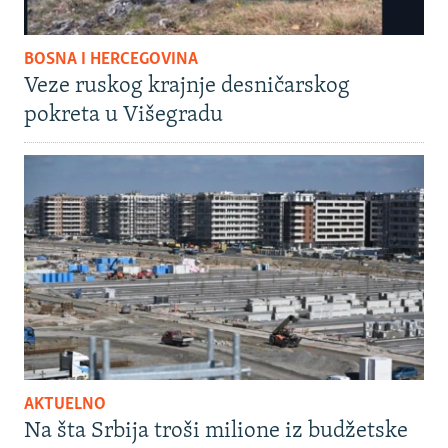
BOSNA I HERCEGOVINA
Veze ruskog krajnje desničarskog
pokreta u Višegradu
AKTUELNO
Na šta Srbija troši milione iz budžetske